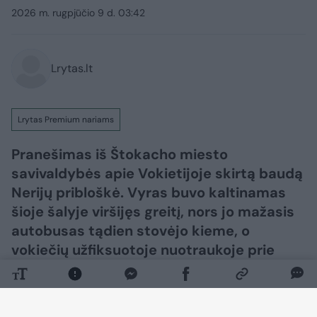
2026 m. rugpjūčio 9 d. 03:42
Lrytas.lt
Lrytas Premium nariams
Pranešimas iš Štokacho miesto
savivaldybės apie Vokietijoje skirtą baudą
Nerijų pribloškė. Vyras buvo kaltinamas
šioje šalyje viršijęs greitį, nors jo mažasis
autobusas tądien stovėjo kieme, o
vokiečių užfiksuotoje nuotraukoje prie
vairo sėdėjo niekada nematytas vyras.