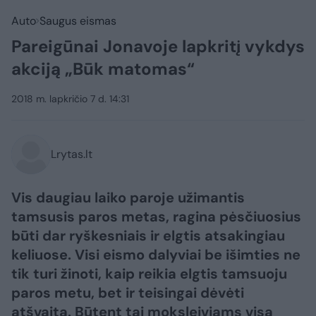
Auto
Saugus eismas
Pareigūnai Jonavoje lapkritį vykdys
akciją „Būk matomas“
2018 m. lapkričio 7 d. 14:31
Lrytas.lt
Vis daugiau laiko paroje užimantis
tamsusis paros metas, ragina pėsčiuosius
būti dar ryškesniais ir elgtis atsakingiau
keliuose. Visi eismo dalyviai be išimties ne
tik turi žinoti, kaip reikia elgtis tamsuoju
paros metu, bet ir teisingai dėvėti
atšvaitą. Būtent tai moksleiviams visą