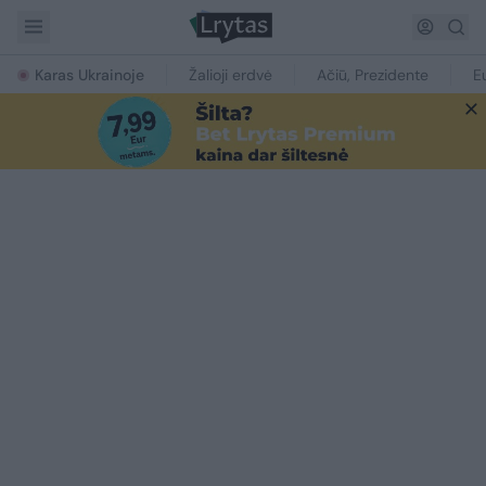
Karas Ukrainoje
Žalioji erdvė
Ačiū, Prezidente
E