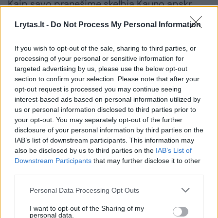
Kaip savo pranešime skelbia Kauno apskr.
vyriausiasis policijos komisariatas, antradienį,
Lrytas.lt -
Do Not Process My Personal Information
lapkričio 6 d., Jonavoje atgimė akcija „Būk
matomas“. Kauno apskr. VPK Jonavos r. PK
If you wish to opt-out of the sale, sharing to third parties, or
processing of your personal or sensitive information for
bendruomenės pareigūnai
targeted advertising by us, please use the below opt-out
bendradarbiaudami su VšĮ „Vaikų ir jaunimo
section to confirm your selection. Please note that after your
opt-out request is processed you may continue seeing
visapusiško lavinimo cento“ darbuotojais,
interest-based ads based on personal information utilized by
taip pat Jonavos visuomenės sveikatos biuru
us or personal information disclosed to third parties prior to
akcijos metu įvairiose Jonavos miesto ir
your opt-out. You may separately opt-out of the further
disclosure of your personal information by third parties on the
rajono ugdymo įstaigose, specialiu aparatu
IAB’s list of downstream participants. This information may
ant viršutinių jaunuolių rūbų klijuoja atšvaitus.
also be disclosed by us to third parties on the
IAB’s List of
Downstream Participants
that may further disclose it to other
third parties.
Pareigūnai kartu su kitais akcijos partneriais
Personal Data Processing Opt Outs
UAB „Lonas“, Įmonių grupe „7 dienos“, YNOT
I want to opt-out of the Sharing of my
media įmone kviečia aktyviai dalyvauti visas
personal data.