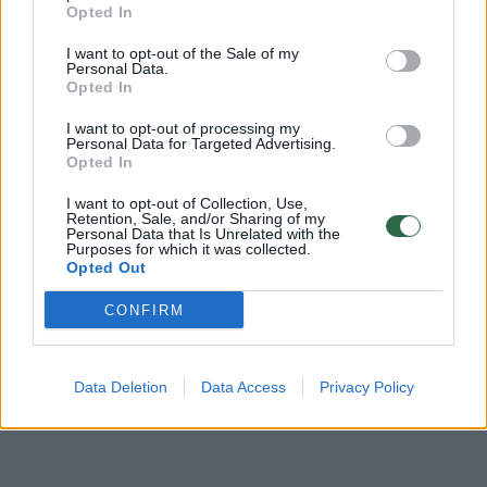
Opted In
Jonavos rajono bei miesto ugdymo įstaigas
smagioje ir reikalingoje akcijoje „Būk
I want to opt-out of the Sale of my
Personal Data.
matomas“. Akcija bus vykdoma ir toliau iki
Opted In
lapkričio 22 d.
I want to opt-out of processing my
Personal Data for Targeted Advertising.
Opted In
Aktyviausios mokyklos laukia puikus prizas
I want to opt-out of Collection, Use,
poilsio zonai – sėdmaišiai.
Retention, Sale, and/or Sharing of my
Personal Data that Is Unrelated with the
Purposes for which it was collected.
Opted Out
Patogiausias būdas
SUŽINOTI DAUGIAU
— sekti
CONFIRM
naujienas mūsų „Facebook” paskyroje!
Data Deletion
Data Access
Privacy Policy