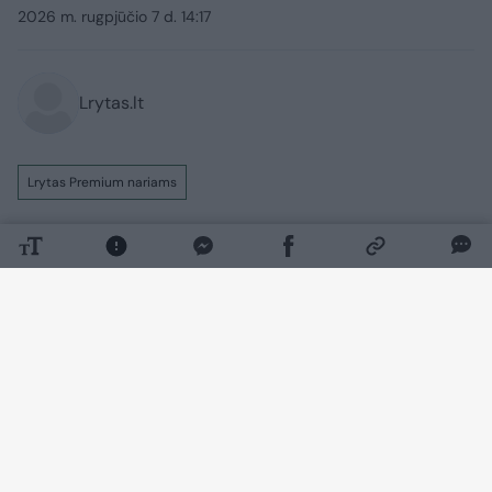
2026 m. rugpjūčio 7 d. 14:17
Lrytas.lt
Lrytas Premium nariams
126 decibelai. Tokį didžiausią šiais metais
motociklo keliamą triukšmo lygį užfiksavo
policijos pareigūnai. Jiems
motociklininkas šypsodamasis pasakojo,
kad jam tiesiog malonu skraidyti po
miegantį Vilnių.