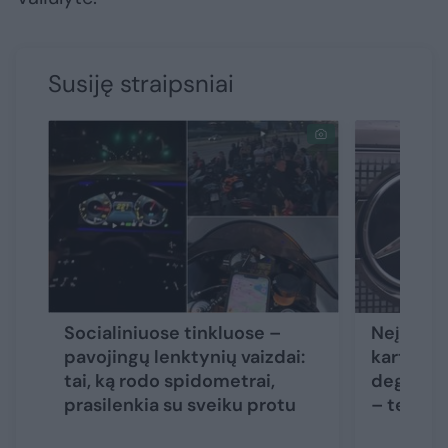
Susiję straipsniai
Socialiniuose tinkluose –
Neįgalia
pavojingų lenktynių vaizdai:
karto du
tai, ką rodo spidometrai,
degalinės
prasilenkia su sveiku protu
– teism