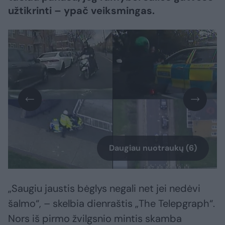
užtikrinti – ypač veiksmingas.
Daugiau nuotraukų (6)
„Saugiu jaustis bėglys negali net jei nedėvi
šalmo“, – skelbia dienraštis „The Telepgraph“.
Nors iš pirmo žvilgsnio mintis skamba