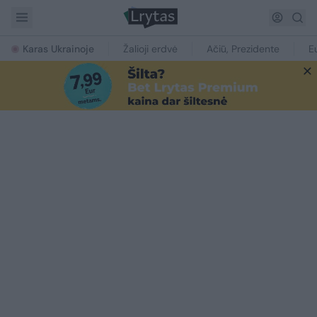
Karas Ukrainoje
Žalioji erdvė
Ačiū, Prezidente
E