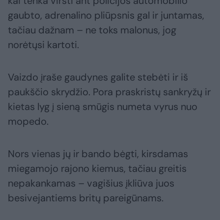
kai tenka virsti ant policijos automobilio
gaubto, adrenalino pliūpsnis gal ir juntamas,
tačiau dažnam – ne toks malonus, jog
norėtųsi kartoti.
Vaizdo įraše gaudynes galite stebėti ir iš
paukščio skrydžio. Pora praskristų sankryžų ir
kietas lyg į sieną smūgis numeta vyrus nuo
mopedo.
Nors vienas jų ir bando bėgti, kirsdamas
miegamojo rajono kiemus, tačiau greitis
nepakankamas – vagišius įkliūva juos
besivejantiems britų pareigūnams.