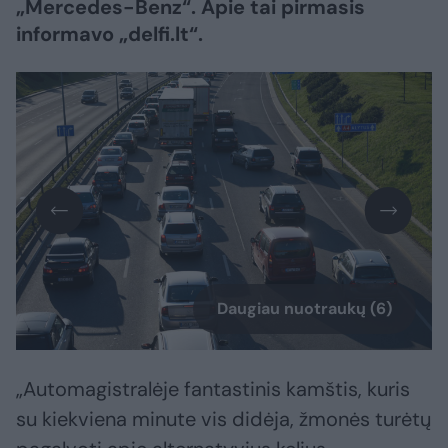
„Mercedes-Benz“. Apie tai pirmasis
informavo „delfi.lt“.
Daugiau nuotraukų (6)
„Automagistralėje fantastinis kamštis, kuris
su kiekviena minute vis didėja, žmonės turėtų