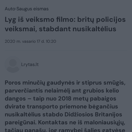
Auto
Saugus eismas
Lyg iš veiksmo filmo: britų policijos
veiksmai, stabdant nusikaltėlius
2020 m. vasario 17 d. 10:20
Lrytas.lt
Poros minučių gaudynės ir stiprus smūgis,
parverčiantis nelaimėlį ant grubios kelio
dangos – taip nuo 2018 metų pabaigos
dvirate transporto priemone bėgančius
nusikaltėlius stabdo Didžiosios Britanijos
pareigūnai. Kontaktas ne iš maloniausiųjų,
tačiau panašu, jog ramybei šalies gatvėse