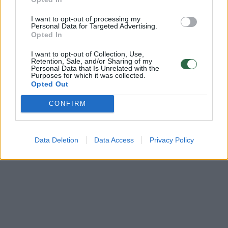
Komentuoti gali tik Lrytas registruoti vartotojai.
Prisijunkite prie registruotų vartotojų
I want to opt-out of processing my
Personal Data for Targeted Advertising.
bendruomenės ir bendraukite komentaruose!
Opted In
I want to opt-out of Collection, Use,
Retention, Sale, and/or Sharing of my
Rodyti komentarus
Personal Data that Is Unrelated with the
Purposes for which it was collected.
Opted Out
Prisijungti komentatoriams
CONFIRM
Data Deletion
Data Access
Privacy Policy