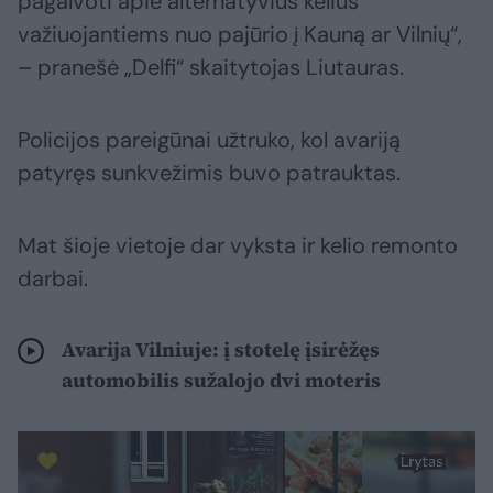
pagalvoti apie alternatyvius kelius
važiuojantiems nuo pajūrio į Kauną ar Vilnių“,
– pranešė „Delfi“ skaitytojas Liutauras.
Policijos pareigūnai užtruko, kol avariją
patyręs sunkvežimis buvo patrauktas.
Mat šioje vietoje dar vyksta ir kelio remonto
darbai.
Avarija Vilniuje: į stotelę įsirėžęs
automobilis sužalojo dvi moteris