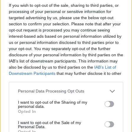
mat nusikaltėliai ant galinės pareigūnų
If you wish to opt-out of the sale, sharing to third parties, or
automobilio sėdynės vidutiniškai atsiduria
processing of your personal or sensitive information for
per pirmąsias gaudynių minutes.
targeted advertising by us, please use the below opt-out
section to confirm your selection. Please note that after your
opt-out request is processed you may continue seeing
interest-based ads based on personal information utilized by
Beveik dvejus metus taikoma praktika
us or personal information disclosed to third parties prior to
pasiteisina – vien Londone
your opt-out. You may separately opt-out of the further
motociklus vairuojančių nusikaltėlių skaičius
disclosure of your personal information by third parties on the
IAB’s list of downstream participants. This information may
sumažėjo daugiau nei 53 proc.
also be disclosed by us to third parties on the
IAB’s List of
Downstream Participants
that may further disclose it to other
third parties.
Londono policija
Didžioji Britanija
^Instant
Personal Data Processing Opt Outs
Rodyti daugiau žymių
I want to opt-out of the Sharing of my
personal data.
Opted In
Komentuoti po šiuo straipsniu
I want to opt-out of the Sale of my
Personal Data.
Opted In