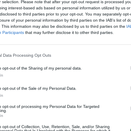
r selection. Please note that after your opt-out request is processed y
eing interest-based ads based on personal information utilized by us or
duomenimis, šalyje be kritulių. Oro
disclosed to third parties prior to your opt-out. You may separately opt-
losure of your personal information by third parties on the IAB’s list of
alčio iki 2 laipsnių šilumos.
. This information may also be disclosed by us to third parties on the
IA
Participants
that may further disclose it to other third parties.
itulių nenumatoma. Vietomis galimas
uos nuo 2 iki 7 laipsnių šalčio, Kuršių
l Data Processing Opt Outs
o opt-out of the Sharing of my personal data.
In
ekcija atkreipia vairuotojų dėmesį, kad
 ir kelių ruožus šalia vandens telkinių,
o opt-out of the Sale of my Personal Data.
 orų temperatūrai žemiau nulio, pirmiausia
In
to opt-out of processing my Personal Data for Targeted
ing.
In
o opt-out of Collection, Use, Retention, Sale, and/or Sharing
ersonal Data that Is Unrelated with the Purposes for which it