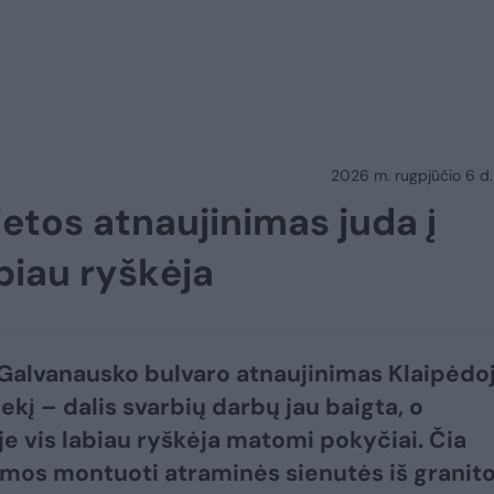
2026 m. rugpjūčio 6 d.
ietos atnaujinimas juda į
abiau ryškėja
Galvanausko bulvaro atnaujinimas Klaipėdo
iekį – dalis svarbių darbų jau baigta, o
je vis labiau ryškėja matomi pokyčiai. Čia
os montuoti atraminės sienutės iš granit