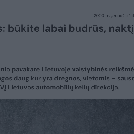
2020 m. gruodžio 1 d.
s: būkite labai budrūs, naktį
nio pavakare Lietuvoje valstybinės reikšm
ngos daug kur yra drėgnos, vietomis – sauso
VĮ Lietuvos automobilių kelių direkcija.