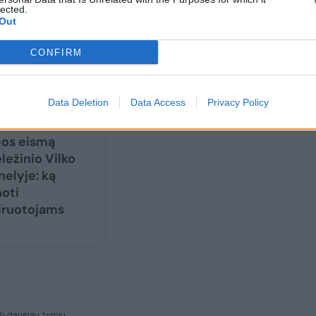
lected.
Out
CONFIRM
Data Deletion
Data Access
Privacy Policy
lias dienas
bos eismą
ležinio Vilko
nelyje: ką
noti
iruotojams
ti daugiau žymių