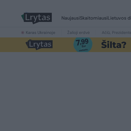
Naujausi
Skaitomiausi
Lietuvos d
Karas Ukrainoje
Žalioji erdvė
Ačiū, Prezident