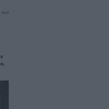
 14:51
ės
s,