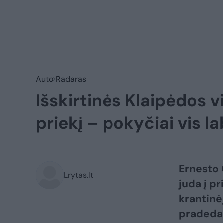
Auto
Radaras
Išskirtinės Klaipėdos v
priekį – pokyčiai vis l
Ernesto 
Lrytas.lt
juda į pr
krantinė
pradedam