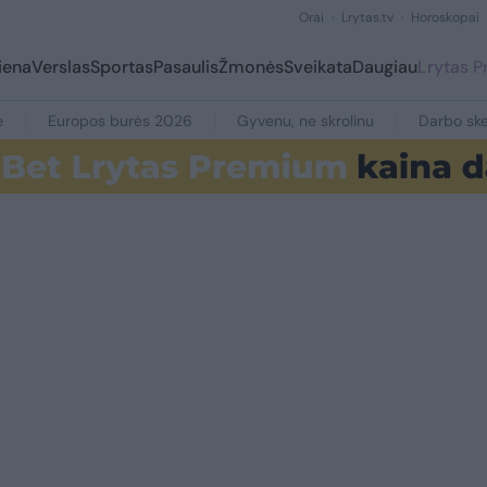
Orai
Lrytas.tv
Horoskopai
iena
Verslas
Sportas
Pasaulis
Žmonės
Sveikata
Daugiau
Lrytas 
e
Europos burės 2026
Gyvenu, ne skrolinu
Darbo ske