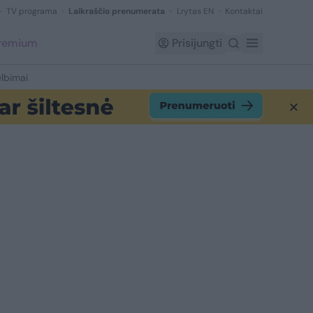
TV programa
Laikraščio prenumerata
Lrytas EN
Kontaktai
Premium
Prisijungti
lbimai