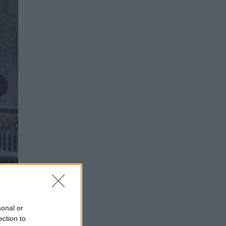
sonal or
ection to