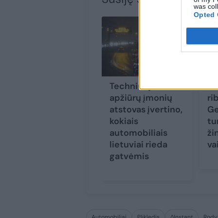
was col
Opted 
Techninių
Ke
apžiūrų įmonių
ri
atstovas įvertino,
Ge
kokiais
tu
automobiliais
ži
lietuviai rieda
va
gatvėmis
Automobiliai
Plikledis
^Instant
Rody