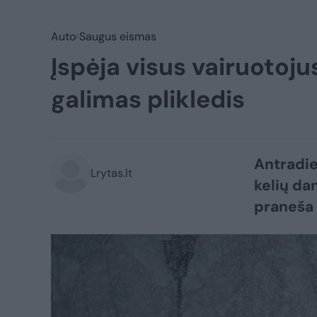
Auto
Saugus eismas
Įspėja visus vairuotoju
galimas plikledis
Antradie
Lrytas.lt
kelių da
praneša 