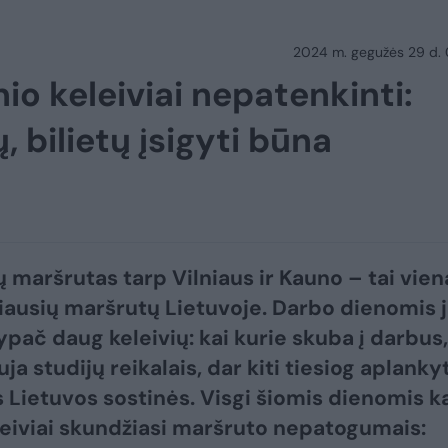
2024 m. gegužės 29 d.
io keleiviai nepatenkinti:
, bilietų įsigyti būna
ų maršrutas tarp Vilniaus ir Kauno – tai vien
iausių maršrutų Lietuvoje. Darbo dienomis 
 ypač daug keleivių: kai kurie skuba į darbus,
auja studijų reikalais, dar kiti tiesiog aplankyt
 Lietuvos sostinės. Visgi šiomis dienomis k
leiviai skundžiasi maršruto nepatogumais: