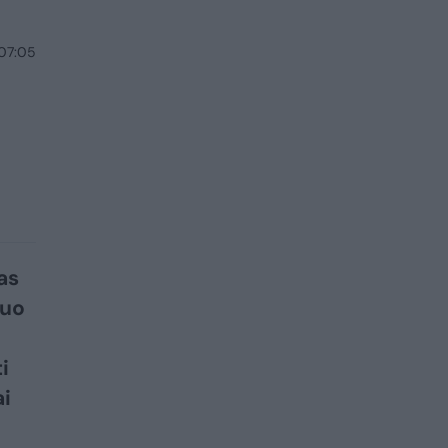
 07:05
as
juo
i
ai