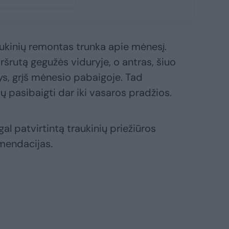
ukinių remontas trunka apie mėnesį.
aršrutą gegužės viduryje, o antras, šiuo
, grįš mėnesio pabaigoje. Tad
 pasibaigti dar iki vasaros pradžios.
l patvirtintą traukinių priežiūros
mendacijas.