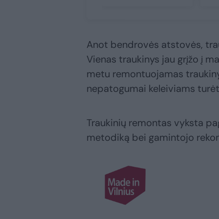
Anot bendrovės atstovės, tra
Vienas traukinys jau grįžo į m
metu remontuojamas traukinys
nepatogumai keleiviams turėtų
Traukinių remontas vyksta paga
metodiką bei gamintojo reko