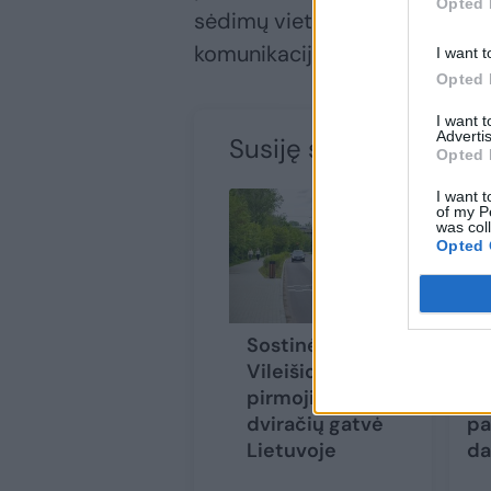
Opted 
sėdimų vietų ir tt.“, – koment
komunikacijos partnerė.
I want t
Opted 
I want 
Advertis
Susiję straipsniai
Opted 
I want t
of my P
was col
Opted 
Sostinės P.
Vi
Vileišio gatvė –
Va
pirmoji tikra
re
dviračių gatvė
pa
Lietuvoje
da