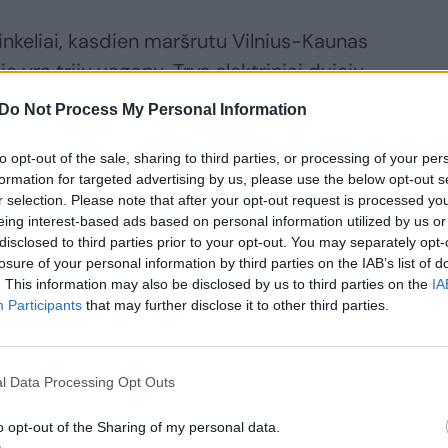
inkeliai, kasdien maršrutu Vilnius-Kaunas
jie yra trijų vagonų. Trys elektriniai dviejų
kursuoja į Keną ir Trakus. Pastaruoju metu
Do Not Process My Personal Information
vo remontuojami, todėl juos pakeitė du
to opt-out of the sale, sharing to third parties, or processing of your per
formation for targeted advertising by us, please use the below opt-out s
r selection. Please note that after your opt-out request is processed y
eing interest-based ads based on personal information utilized by us or
ojančių šiame maršrute traukinių tik vienas
disclosed to third parties prior to your opt-out. You may separately opt-
 Paprastai jie paleidžiami tuomet, kai yra
losure of your personal information by third parties on the IAB’s list of
srautas. Keleivių srautus nuolat
. This information may also be disclosed by us to third parties on the
IA
Participants
that may further disclose it to other third parties.
džiai stebime, kad pikinėmis valandomis
tik trijų vagonų sąstatai. O jeigu į dviejų
au žmonių, nei buvo planuota, palydovai
l Data Processing Opt Outs
 keleiviams siūlome užimti vietas
o opt-out of the Sharing of my personal data.
ma, kad keleivių daiktai neužimtų laisvų