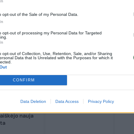
In
uoja Olga Malaškevičienė „LTG Link“
o opt-out of the Sale of my Personal Data.
In
to opt-out of processing my Personal Data for Targeted
ing.
In
o opt-out of Collection, Use, Retention, Sale, and/or Sharing
ersonal Data that Is Unrelated with the Purposes for which it
lected.
Out
CONFIRM
lniuje esančio
lakampių tilto
Data Deletion
Data Access
Privacy Policy
montas vėluos:
aiškėjo nauja
ta