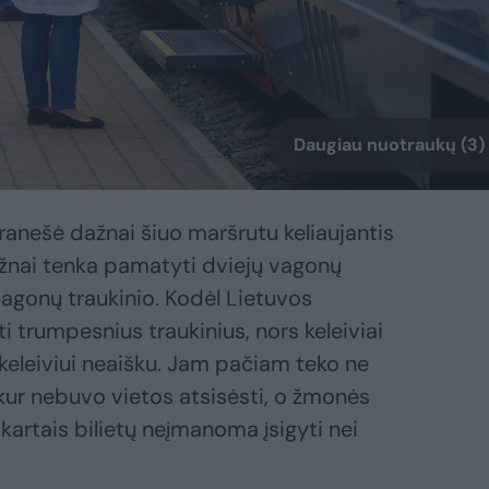
Daugiau nuotraukų (3)
pranešė dažnai šiuo maršrutu keliaujantis
dažnai tenka pamatyti dviejų vagonų
 vagonų traukinio. Kodėl Lietuvos
ti trumpesnius traukinius, nors keleiviai
keleiviui neaišku. Jam pačiam teko ne
, kur nebuvo vietos atsisėsti, o žmonės
 kartais bilietų neįmanoma įsigyti nei