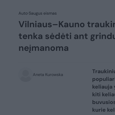
Auto
Saugus eismas
Vilniaus–Kauno traukin
tenka sėdėti ant grindų
neįmanoma
Traukini
Aneta Kurowska
populiar
keliauja
kiti keli
buvusios
kurie ke