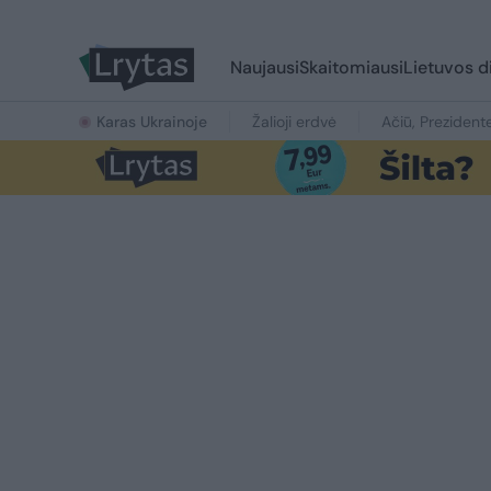
Naujausi
Skaitomiausi
Lietuvos d
Karas Ukrainoje
Žalioji erdvė
Ačiū, Prezident