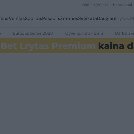
Orai
Lrytas.tv
Horoskopai
iena
Verslas
Sportas
Pasaulis
Žmonės
Sveikata
Daugiau
Lrytas 
e
Europos burės 2026
Gyvenu, ne skrolinu
Darbo ske