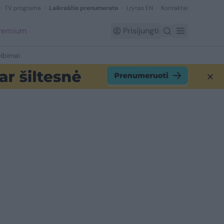
TV programa
Laikraščio prenumerata
Lrytas EN
Kontaktai
Premium
Prisijungti
lbimai