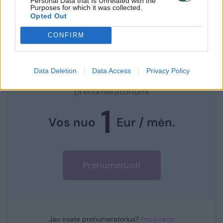
Personal Data that Is Unrelated with the
Purposes for which it was collected.
Opted Out
CONFIRM
Norite skaityti toliau?
Data Deletion
Data Access
Privacy Policy
Prisijunkite prie mūsų bendruomenės ir tapkite
prenumeratoriumi
1
Vos nuo
Eur / mėn.
Prenumeruoti
Jau esate prenumeratorius?
Prisijunkite