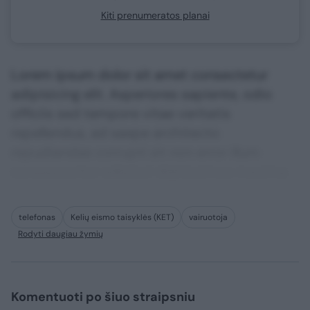
Kiti prenumeratos planai
Lorem ipsum dolor sit amet consectetur
adipisicing elit. Asperiores sapiente, odio
officiis sed tempore vitae veritatis
repellendus, ad saepe architecto
repudiandae corrupti sit non error illum
consequuntur adipisci dignissimos maxime.
telefonas
Kelių eismo taisyklės (KET)
vairuotoja
Rodyti daugiau žymių
Komentuoti po šiuo straipsniu