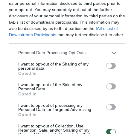
telefono programėlių, pirma šovusi mintis –
us or personal information disclosed to third parties prior to
your opt-out. You may separately opt-out of the further
dingo ryšys.
disclosure of your personal information by third parties on the
IAB’s list of downstream participants. This information may
also be disclosed by us to third parties on the
IAB’s List of
„Vyras į ranką paėmęs telefoną jį stumtelėjo
Downstream Participants
that may further disclose it to other
arčiau lango, kad būtų geresnis ryšys – tuo
third parties.
metu netoliese buvusi policija užfiksavo
Personal Data Processing Opt Outs
pažeidimą.
I want to opt-out of the Sharing of my
personal data.
Opted In
Mobiliojo ekranas net nebuvo atrakintas,
I want to opt-out of the Sale of my
tačiau gavome solidžią 60 eurų baudą už tai,
Personal Data.
Opted In
kad vairuotojas naudojosi mobiliuoju.
Bandėme aiškinti, kad telefonu
I want to opt-out of processing my
Personal Data for Targeted Advertising.
nesinaudojome, tačiau buvo liepta
Opted In
pasiskaityti kelių eismo taisykles“, –
I want to opt-out of Collection, Use,
pasidalijo Augustė.
Retention, Sale, and/or Sharing of my