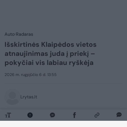
Auto
Radaras
Išskirtinės Klaipėdos vietos
atnaujinimas juda į priekį –
pokyčiai vis labiau ryškėja
2026 m. rugpjūčio 6 d. 13:55
Lrytas.lt
Ernesto Galvanausko bulvaro atnaujinimas
Klaipėdoje juda į priekį – dalis svarbių