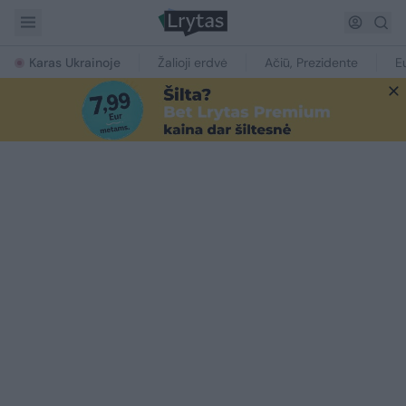
Karas Ukrainoje
Žalioji erdvė
Ačiū, Prezidente
E