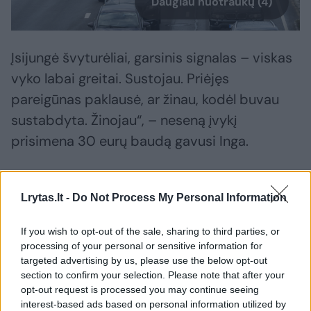
Daugiau nuotraukų (4)
Įsijungė švyturėliai, garsinis signalas – viskas
vyko labai greitai. Sustojau. Priėjęs
pareigūnas paklausė, ar žinau, kodėl buvau
sustabdyta. Žinojau“, – neseną įvykį
prisimena 30 eurų baudą gavusi Inga.
Klaipėdietės Augustės vyrui teko sumokėti
Lrytas.lt -
Do Not Process My Personal Information
dvigubai daugiau.
If you wish to opt-out of the sale, sharing to third parties, or
processing of your personal or sensitive information for
Augustės šeima vyko į Svencelę, kai staiga
targeted advertising by us, please use the below opt-out
nustojo veikti automobilio ekrane įjungta
section to confirm your selection. Please note that after your
opt-out request is processed you may continue seeing
navigacija. Kadangi ji atspindėjo vieną
interest-based ads based on personal information utilized by