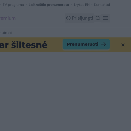
TV programa
Laikraščio prenumerata
Lrytas EN
Kontaktai
Premium
Prisijungti
lbimai