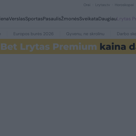
Orai
Lrytas.tv
Horoskopai
iena
Verslas
Sportas
Pasaulis
Žmonės
Sveikata
Daugiau
Lrytas 
e
Europos burės 2026
Gyvenu, ne skrolinu
Darbo ske