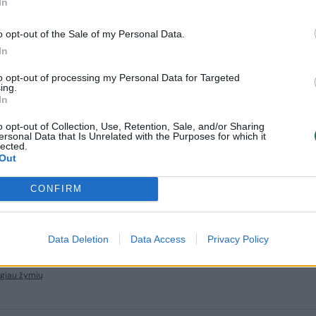
In
o opt-out of the Sale of my Personal Data.
In
Vilniaus merui trūko
Džiugi žinia
to opt-out of processing my Personal Data for Targeted
kantrybė: prabilo
įsikūrusiems
ing.
In
apie chaosą dėl
pajūryje: dar šiemet
pagrindinio
gali būti pradėtas
o opt-out of Collection, Use, Retention, Sale, and/or Sharing
evakuacinio kelio iš
tvarkyti kelias, kuriuo
ersonal Data that Is Unrelated with the Purposes for which it
lected.
miesto
(2)
kasdien naudojasi
Out
tūkstančiai
gyventojų
CONFIRM
Data Deletion
Data Access
Privacy Policy
giau žymių