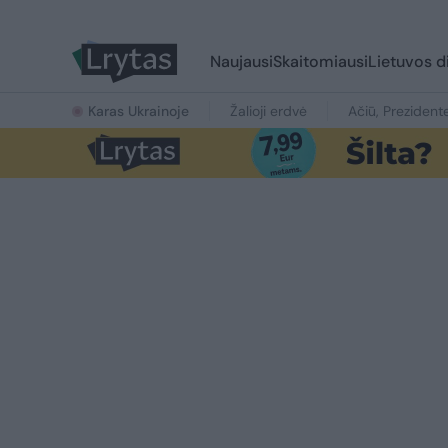
Naujausi
Skaitomiausi
Lietuvos d
Karas Ukrainoje
Žalioji erdvė
Ačiū, Prezident