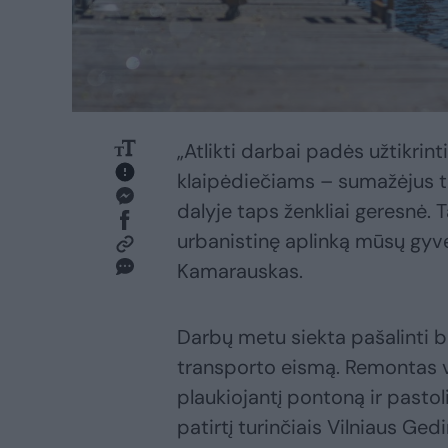
„Atlikti darbai padės užtikrin
klaipėdiečiams – sumažėjus tr
dalyje taps ženkliai geresnė. 
urbanistinę aplinką mūsų gyv
Kamarauskas.
Darbų metu siekta pašalinti b
transporto eismą. Remontas vy
plaukiojantį pontoną ir pasto
patirtį turinčiais Vilniaus Ge