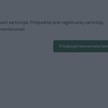
uoti vartotojai. Prisijunkite prie registruotų vartotojų
omentaruose!
Prisijungti komentatoria