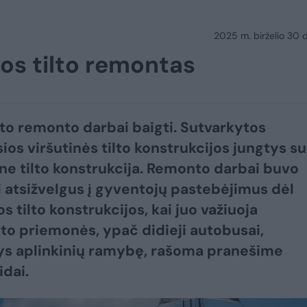
2025 m. birželio 30 d.
žos tilto remontas
ilto remonto darbai baigti. Sutvarkytos
ios viršutinės tilto konstrukcijos jungtys su
ne tilto konstrukcija. Remonto darbai buvo
ti atsižvelgus į gyventojų pastebėjimus dėl
s tilto konstrukcijos, kai juo važiuoja
to priemonės, ypač didieji autobusai,
ys aplinkinių ramybę, rašoma pranešime
idai.