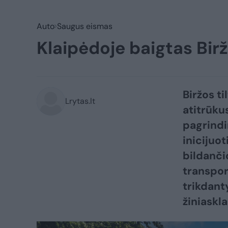
Auto
Saugus eismas
Klaipėdoje baigtas Bir
Biržos t
Lrytas.lt
atitrūkus
pagrindi
inicijuo
bildančio
transpor
trikdant
žiniaskla