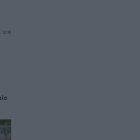
 12:16
nio