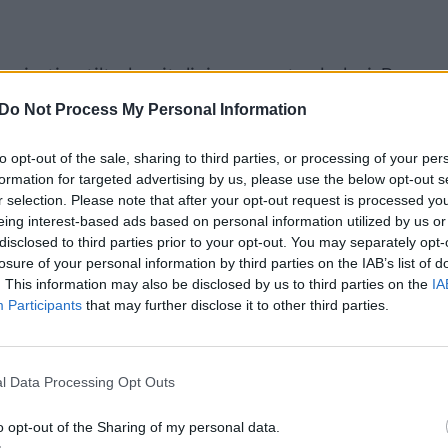
apimties tilto kapitalinio remonto darbai. Po
planuojama parengti naują projekto laidą,
Do Not Process My Personal Information
ngtą kapitalinio remonto projektą. Atnaujinus
to opt-out of the sale, sharing to third parties, or processing of your per
o paieškos remonto darbams atlikti. Ateityje,
formation for targeted advertising by us, please use the below opt-out s
to dangas, sutvarkyti prietilčius ir lietaus surinki
r selection. Please note that after your opt-out request is processed y
i dekoratyvines atramas, taip pat įdiegti naują ti
eing interest-based ads based on personal information utilized by us or
disclosed to third parties prior to your opt-out. You may separately opt-
losure of your personal information by third parties on the IAB’s list of
. This information may also be disclosed by us to third parties on the
IA
Participants
that may further disclose it to other third parties.
l Data Processing Opt Outs
o opt-out of the Sharing of my personal data.