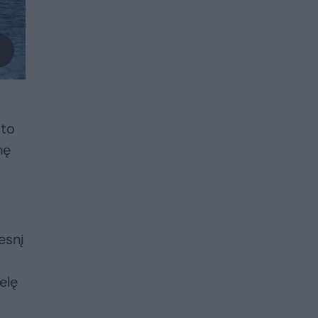
sto
nę
esnį
elę