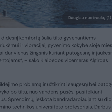
Daugiau nuotraukų (1)
ti didesnį komfortą šalia tilto gyvenantiems
iukšmui ir vibracijai, gyvenimo kokybė šioje mie
Tai dar vienas žingsnis kuriant patogesnę ir jaukes
entojams“, – sako Klaipėdos vicemeras Algirdas
ildėjimo problemą ir užtikrinti saugesnį bei patog
ko po tiltu, nuo vandens pusės, pasitelkiant
lius. Sprendimų, ieškota bendradarbiaujant su did
dimino technikos universiteto profesoriais. Darbus