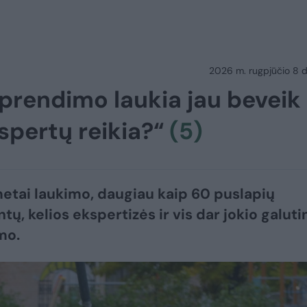
2026 m. rugpjūčio 8 d.
rendimo laukia jau beveik
kspertų reikia?“
(5)
etai laukimo, daugiau kaip 60 puslapių
ų, kelios ekspertizės ir vis dar jokio galuti
mo.