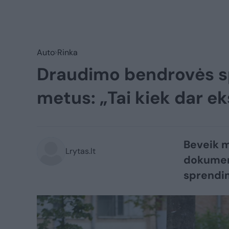
Auto
Rinka
Draudimo bendrovės sp
metus: „Tai kiek dar e
Beveik m
Lrytas.lt
dokument
sprendi