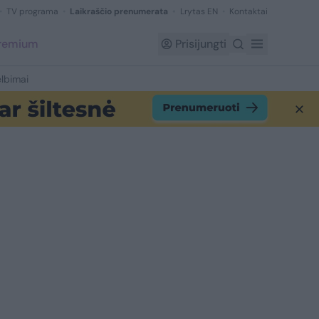
TV programa
Laikraščio prenumerata
Lrytas EN
Kontaktai
Premium
Prisijungti
lbimai