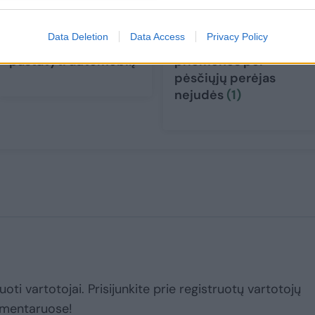
Nustebs net patyrę
Nepritarė draudimo
vairuotojai: trys
panaikinimui: senjorų
Data Deletion
Data Access
Privacy Policy
žingsniai idealiai
mikrojudumo
pastatyti automobilį
priemonės per
pėsčiųjų perėjas
nejudės
(1)
uoti vartotojai. Prisijunkite prie registruotų vartotojų
omentaruose!