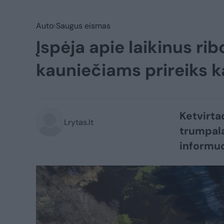
Auto
Saugus eismas
Įspėja apie laikinus rib
kauniečiams prireiks 
Ketvirtad
Lrytas.lt
trumpalai
informuo