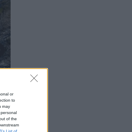
sonal or
ection to
ou may
 personal
out of the
 downstream
B’s List of