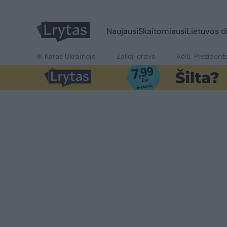
Naujausi
Skaitomiausi
Lietuvos d
Karas Ukrainoje
Žalioji erdvė
Ačiū, Prezident