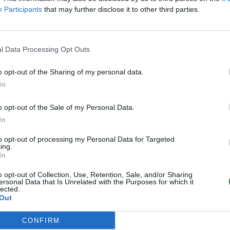
Participants
that may further disclose it to other third parties.
ikinai uždaroma pirma arba antra eismo juosta
i.
l Data Processing Opt Outs
aikinų tiltų per Kruną priežiūros darbai“, – teigė
o opt-out of the Sharing of my personal data.
In
o opt-out of the Sale of my Personal Data.
In
to opt-out of processing my Personal Data for Targeted
ing.
In
o opt-out of Collection, Use, Retention, Sale, and/or Sharing
ersonal Data that Is Unrelated with the Purposes for which it
lected.
Out
CONFIRM