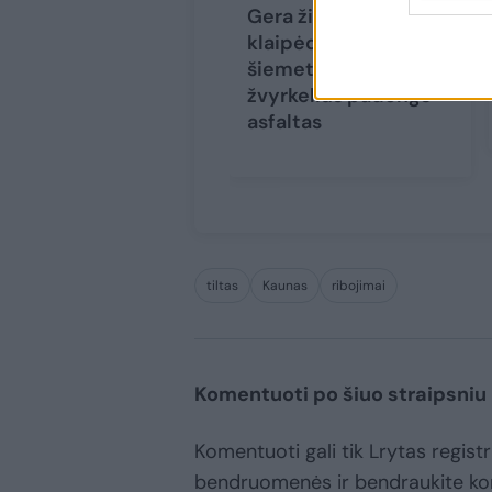
Gera žinia
klaipėdiečiams: dar
šiemet šiose vietose
žvyrkelius padengs
asfaltas
tiltas
Kaunas
ribojimai
Komentuoti po šiuo straipsniu
Komentuoti gali tik Lrytas registr
bendruomenės ir bendraukite k