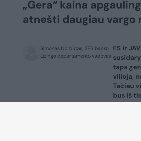
„Gera“ kaina apgaulinga
atnešti daugiau vargo
ES ir JAV
Simonas Norbutas, SEB banko
Lizingo departamento vadovas
susidary
taps ger
vilioja,
Tačiau v
bus iš t
žiniaskla