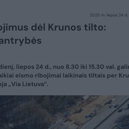
2025 m. liepos 24 d.
ojimus dėl Krunos tilto:
kantrybės
ienį, liepos 24 d., nuo 8.30 iki 15.30 val. gal
kiai eismo ribojimai laikinais tiltais per Kr
ja „Via Lietuva“.