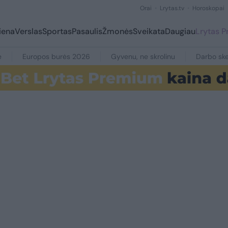
Orai
Lrytas.tv
Horoskopai
iena
Verslas
Sportas
Pasaulis
Žmonės
Sveikata
Daugiau
Lrytas 
e
Europos burės 2026
Gyvenu, ne skrolinu
Darbo ske