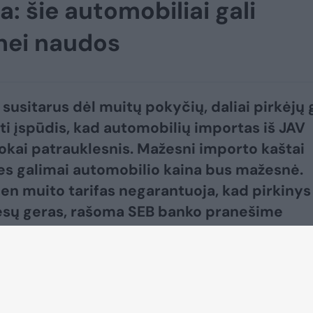
: šie automobiliai gali
 nei naudos
 susitarus dėl muitų pokyčių, daliai pirkėjų 
ti įspūdis, kad automobilių importas iš JAV
okai patrauklesnis. Mažesni importo kaštai
 nes galimai automobilio kaina bus mažesnė.
ien muito tarifas negarantuoja, kad pirkinys
iesų geras, rašoma SEB banko pranešime
idai.