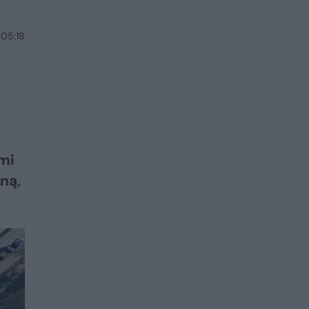
 05:18
imi
uną,