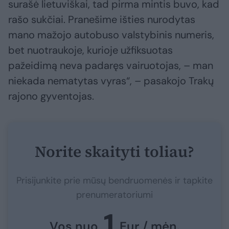
surašė lietuviškai, tad pirma mintis buvo, kad
rašo sukčiai. Pranešime išties nurodytas
mano mažojo autobuso valstybinis numeris,
bet nuotraukoje, kurioje užfiksuotas
pažeidimą neva padaręs vairuotojas, – man
niekada nematytas vyras“, – pasakojo Trakų
rajono gyventojas.
Norite skaityti toliau?
Prisijunkite prie mūsų bendruomenės ir tapkite
prenumeratoriumi
1
Vos nuo
Eur / mėn.