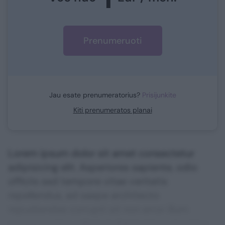
Prenumeruoti
Jau esate prenumeratorius?
Prisijunkite
Kiti prenumeratos planai
Lorem ipsum dolor sit amet consectetur
adipisicing elit. Asperiores sapiente, odio
officiis sed tempore vitae veritatis
repellendus, ad saepe architecto
repudiandae corrupti sit non error illum
consequuntur adipisci dignissimos maxime.