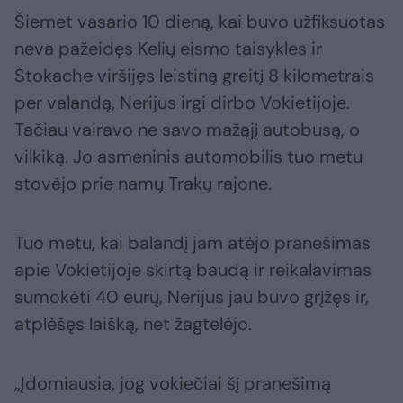
Šiemet vasario 10 dieną, kai buvo užfiksuotas
neva pažeidęs Kelių eismo taisykles ir
Štokache viršijęs leistiną greitį 8 kilometrais
per valandą, Nerijus irgi dirbo Vokietijoje.
Tačiau vairavo ne savo mažąjį autobusą, o
vilkiką. Jo asmeninis automobilis tuo metu
stovėjo prie namų Trakų rajone.
Tuo metu, kai balandį jam atėjo pranešimas
apie Vokietijoje skirtą baudą ir reikalavimas
sumokėti 40 eurų, Nerijus jau buvo grįžęs ir,
atplėšęs laišką, net žagtelėjo.
„Įdomiausia, jog vokiečiai šį pranešimą