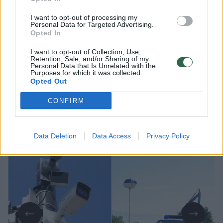
I want to opt-out of processing my
Lrytas Premium nariams
Personal Data for Targeted Advertising.
Opted In
Pranešimas iš Štokacho miesto
I want to opt-out of Collection, Use,
savivaldybės apie Vokietijoje skirtą baudą
Retention, Sale, and/or Sharing of my
Personal Data that Is Unrelated with the
Nerijų pribloškė. Vyras buvo kaltinamas
Purposes for which it was collected.
Opted Out
šioje šalyje viršijęs greitį, nors jo mažasis
autobusas tądien stovėjo kieme, o
CONFIRM
vokiečių užfiksuotoje nuotraukoje prie
vairo sėdėjo niekada nematytas vyras.
Data Deletion
Data Access
Privacy Policy