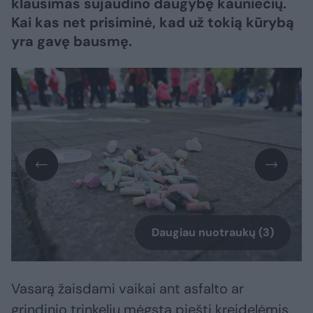
klausimas sujaudino daugybę kauniečių.
Kai kas net prisiminė, kad už tokią kūrybą
yra gavę bausmę.
Daugiau nuotraukų (3)
Vasarą žaisdami vaikai ant asfalto ar
grindinio trinkelių mėgsta piešti kreidelėmis.