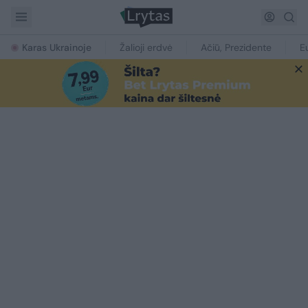
Karas Ukrainoje
Žalioji erdvė
Ačiū, Prezidente
E