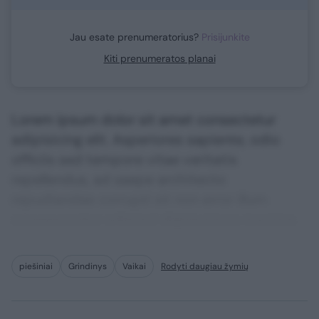
Jau esate prenumeratorius?
Prisijunkite
Kiti prenumeratos planai
Lorem ipsum dolor sit amet consectetur
adipisicing elit. Asperiores sapiente, odio
officiis sed tempore vitae veritatis
repellendus, ad saepe architecto
repudiandae corrupti sit non error illum
consequuntur adipisci dignissimos maxime.
piešiniai
Grindinys
Vaikai
Rodyti daugiau žymių