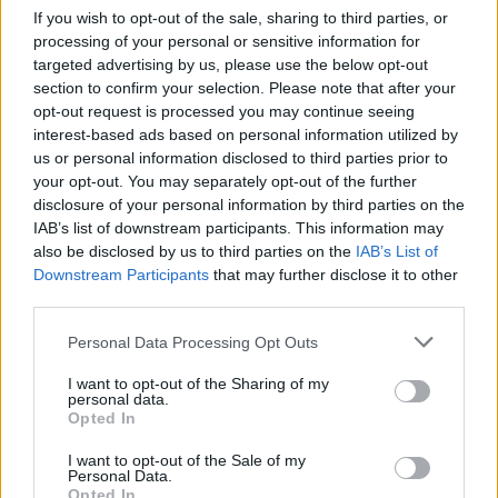
If you wish to opt-out of the sale, sharing to third parties, or
processing of your personal or sensitive information for
targeted advertising by us, please use the below opt-out
section to confirm your selection. Please note that after your
opt-out request is processed you may continue seeing
interest-based ads based on personal information utilized by
us or personal information disclosed to third parties prior to
Auto
Radaras
your opt-out. You may separately opt-out of the further
disclosure of your personal information by third parties on the
Iš Vokietijos pasivijo žinia apie
IAB’s list of downstream participants. This information may
baudą, nors autobusas stovėjo
also be disclosed by us to third parties on the
IAB’s List of
Downstream Participants
that may further disclose it to other
kaime: „Pirma mintis buvo, kad
third parties.
rašo sukčiai“
(4)
Personal Data Processing Opt Outs
2026 m. rugpjūčio 9 d. 03:42
I want to opt-out of the Sharing of my
personal data.
Opted In
I want to opt-out of the Sale of my
Lrytas.lt
Personal Data.
Opted In