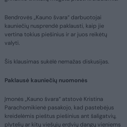
Bendrovės „Kauno švara“ darbuotojai
kauniečių nusprendė paklausti, kaip jie
vertina tokius piešinius ir ar juos reikėtų
valyti.
Šis klausimas sukėlė nemažas diskusijas.
Paklausė kauniečių nuomonės
Įmonės „Kauno švara“ atstovė Kristina
Parachomikienė pasakojo, kad pastebėjus
kreidelėmis pieštus piešinius ant šaligatvių,
plytelių ar kitų viešųjų erdvių dangų vieniems