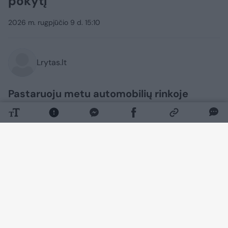
pokytį
2026 m. rugpjūčio 9 d. 15:10
Lrytas.lt
Pastaruoju metu automobilių rinkoje
fiksuojant sparčiai augančius pardavimus,
ryškėja ir kita tendencija – vieni pirkėjai
vis dažniau renkasi naujus hibridinius
automobilius, o kiti ieško daugiau kaip 20-
ties metų senumo transporto priemonių.
Kaip teigia „Autoplius.lt“ vadovė Dovilė
Lukavičiūtė, tai atskleidžia skirtingus
lietuvių prioritetus, skelbiama žiniasklaidai
išplatintame pranešime.