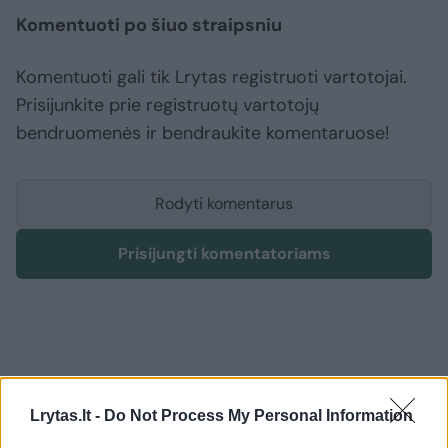
Komentuoti po šiuo straipsniu
Komentuoti gali tik Lrytas registruoti vartotojai.
Prisijunkite prie registruotų vartotojų
bendruomenės ir bendraukite komentaruose!
Rodyti komentarus
Prisijungti komentatoriams
Lrytas.lt -
Do Not Process My Personal Information