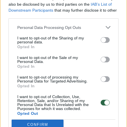
also be disclosed by us to third parties on the
IAB’s List of
Downstream Participants
that may further disclose it to other
third parties.
Susiję straipsniai
Personal Data Processing Opt Outs
I want to opt-out of the Sharing of my
personal data.
Opted In
I want to opt-out of the Sale of my
Personal Data.
Opted In
I want to opt-out of processing my
Personal Data for Targeted Advertising.
Opted In
Kaip apsaugoti automobilio
Automobi
šoninius veidrodėlius nuo
labai gre
I want to opt-out of Collection, Use,
Retention, Sale, and/or Sharing of my
aprasojimo: žinomas „TikTok“
atgyven
Personal Data that Is Unrelated with the
Purposes for which it was collected.
triukas
Opted Out
CONFIRM