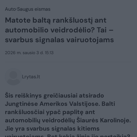
Auto
Saugus eismas
Matote baltą rankšluostį ant
automobilio veidrodėlio? Tai –
svarbus signalas vairuotojams
2026 m. sausio 3 d. 15:13
Lrytas.lt
Šis reiškinys greičiausiai atsirado
Jungtinėse Amerikos Valstijose. Balti
rankšluosčiai ypač paplitę ant
automobilių veidrodėlių Šiaurės Karolinoje.
Jie yra svarbus signalas kitiems
vairuotojams. Bet kokią žinią jie perteikia?