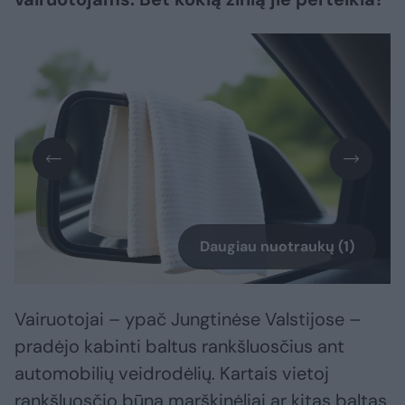
Daugiau nuotraukų (1)
Vairuotojai – ypač Jungtinėse Valstijose –
pradėjo kabinti baltus rankšluosčius ant
automobilių veidrodėlių. Kartais vietoj
rankšluosčio būna marškinėliai ar kitas baltas