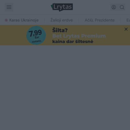
Karas Ukrainoje
Žalioji erdvė
Ačiū, Prezidente
E