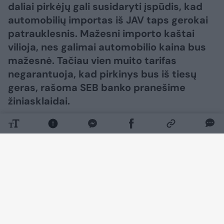
daliai pirkėjų gali susidaryti įspūdis, kad
automobilių importas iš JAV taps gerokai
patrauklesnis. Mažesni importo kaštai
vilioja, nes galimai automobilio kaina bus
mažesnė. Tačiau vien muito tarifas
negarantuoja, kad pirkinys bus iš tiesų
geras, rašoma SEB banko pranešime
žiniasklaidai.