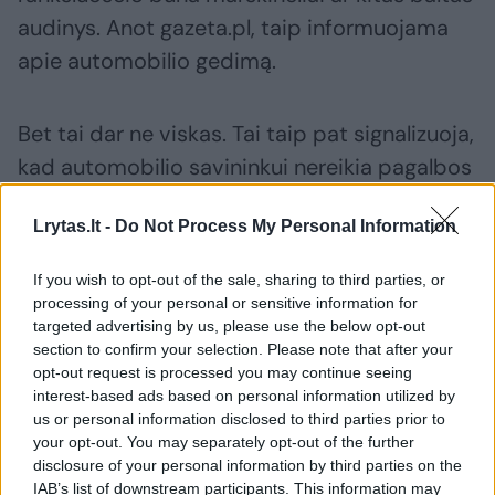
audinys. Anot gazeta.pl, taip informuojama
apie automobilio gedimą.
Bet tai dar ne viskas. Tai taip pat signalizuoja,
kad automobilio savininkui nereikia pagalbos
ir kad automobilis jau yra tuščias. Tokia
Lrytas.lt -
Do Not Process My Personal Information
informacija yra svarbi tiek kitiems
vairuotojams, tiek kelių tarnyboms. Dėl balto
If you wish to opt-out of the sale, sharing to third parties, or
rankšluosčio jie žino, kad automobilio
processing of your personal or sensitive information for
targeted advertising by us, please use the below opt-out
nereikia nuvilkti ir kad savininkas grįš jo
section to confirm your selection. Please note that after your
pasiimti.
opt-out request is processed you may continue seeing
interest-based ads based on personal information utilized by
us or personal information disclosed to third parties prior to
Ar baltas rankšluostis ant veidrodžio visada
your opt-out. You may separately opt-out of the further
disclosure of your personal information by third parties on the
reiškia tą patį?
IAB’s list of downstream participants. This information may