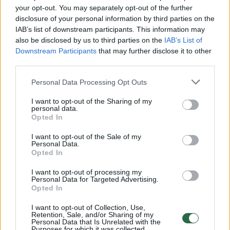
pritraukė ne tik „Dacia“ prekių ženklą jau
your opt-out. You may separately opt-out of the further
pažįstančius klientus, bet ir daug naujų
disclosure of your personal information by third parties on the
IAB’s list of downstream participants. This information may
klientų.
also be disclosed by us to third parties on the
IAB’s List of
Downstream Participants
that may further disclose it to other
third parties.
Personal Data Processing Opt Outs
I want to opt-out of the Sharing of my
personal data.
Opted In
I want to opt-out of the Sale of my
Personal Data.
Opted In
I want to opt-out of processing my
Daugiau nuotraukų (3)
Personal Data for Targeted Advertising.
Opted In
I want to opt-out of Collection, Use,
Vos 2021 m. pavasarį pasirodęs modelis „Dacia Spring“
Retention, Sale, and/or Sharing of my
Personal Data that Is Unrelated with the
jau sulaukė sėkmės ir „Automobile Awards“
Purposes for which it was collected.