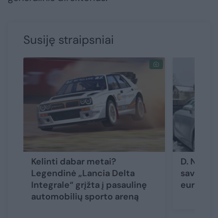
Susiję straipsniai
Kelinti dabar metai?
D. Norvi
Legendinė „Lancia Delta
savimi v
Integrale“ grįžta į pasaulinę
eurų: ji
automobilių sporto areną