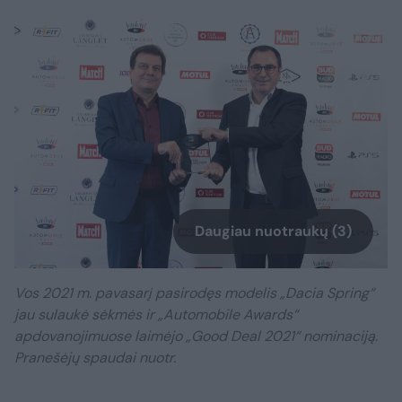
Daugiau nuotraukų (3)
Vos 2021 m. pavasarį pasirodęs modelis „Dacia Spring“
jau sulaukė sėkmės ir „Automobile Awards“
apdovanojimuose laimėjo „Good Deal 2021“ nominaciją.
Pranešėjų spaudai nuotr.