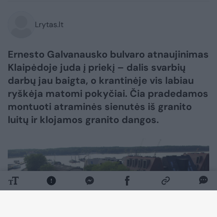
Lrytas.lt
Ernesto Galvanausko bulvaro atnaujinimas
Klaipėdoje juda į priekį – dalis svarbių
darbų jau baigta, o krantinėje vis labiau
ryškėja matomi pokyčiai. Čia pradedamos
montuoti atraminės sienutės iš granito
luitų ir klojamos granito dangos.