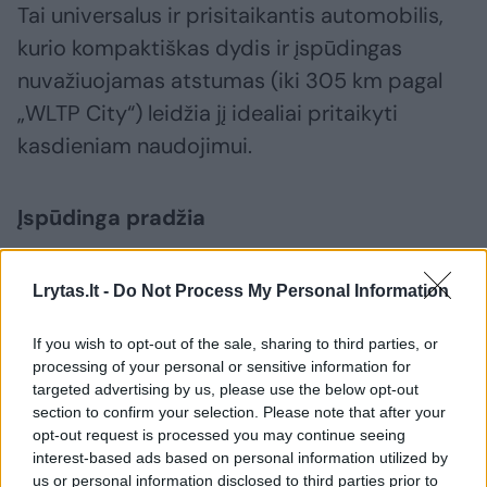
Tai universalus ir prisitaikantis automobilis,
kurio kompaktiškas dydis ir įspūdingas
nuvažiuojamas atstumas (iki 305 km pagal
„WLTP City“) leidžia jį idealiai pritaikyti
kasdieniam naudojimui.
Įspūdinga pradžia
Per aštuonis mėnesius gauta daugiau kaip 40
Lrytas.lt -
Do Not Process My Personal Information
tūkst. modelio „Spring“ užsakymų.
If you wish to opt-out of the sale, sharing to third parties, or
processing of your personal or sensitive information for
Tai – puiki komercinė reakcija. Elektromobilis
targeted advertising by us, please use the below opt-out
section to confirm your selection. Please note that after your
„Spring“, suteikdamas galimybę visiems
opt-out request is processed you may continue seeing
naudotis elektra varomu transportu,
interest-based ads based on personal information utilized by
us or personal information disclosed to third parties prior to