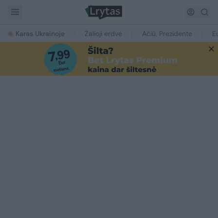
Karas Ukrainoje
Žalioji erdvė
Ačiū, Prezidente
E