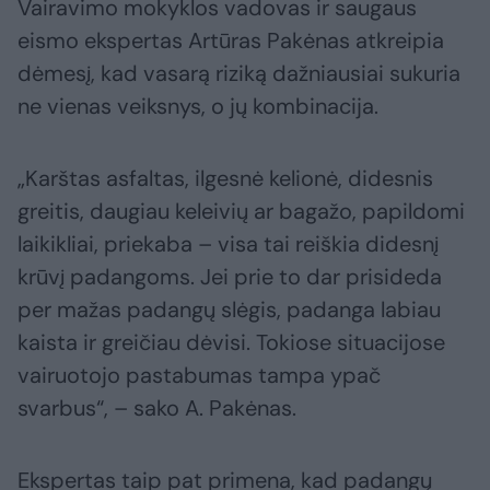
Vairavimo mokyklos vadovas ir saugaus
eismo ekspertas Artūras Pakėnas atkreipia
dėmesį, kad vasarą riziką dažniausiai sukuria
ne vienas veiksnys, o jų kombinacija.
„Karštas asfaltas, ilgesnė kelionė, didesnis
greitis, daugiau keleivių ar bagažo, papildomi
laikikliai, priekaba – visa tai reiškia didesnį
krūvį padangoms. Jei prie to dar prisideda
per mažas padangų slėgis, padanga labiau
kaista ir greičiau dėvisi. Tokiose situacijose
vairuotojo pastabumas tampa ypač
svarbus“, – sako A. Pakėnas.
Ekspertas taip pat primena, kad padangų