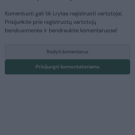
Komentuoti gali tik Lrytas registruoti vartotojai.
Prisijunkite prie registruotų vartotojų
bendruomenės ir bendraukite komentaruose!
Rodyti komentarus
Prisijungti komentatoriams