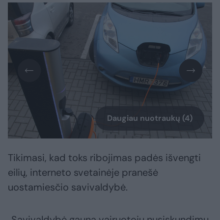
Daugiau nuotraukų (4)
Tikimasi, kad toks ribojimas padės išvengti
eilių, interneto svetainėje pranešė
uostamiesčio savivaldybė.
„Savivaldybė gauna vairuotojų nusiskundimų,