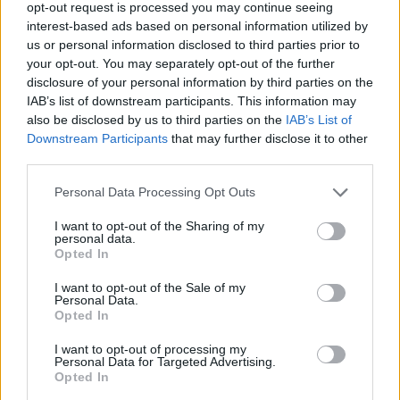
keliones, vežasi daugiau daiktų, dviračius,
opt-out request is processed you may continue seeing
interest-based ads based on personal information utilized by
valtis ar kitą laisvalaikio įrangą, todėl
us or personal information disclosed to third parties prior to
automobilio apkrova padidėja.
your opt-out. You may separately opt-out of the further
disclosure of your personal information by third parties on the
IAB’s list of downstream participants. This information may
„Vasarą kelionės dažnai būna ilgesnės,
also be disclosed by us to third parties on the
IAB’s List of
Downstream Participants
that may further disclose it to other
automobiliai labiau apkrauti, o kelio danga
third parties.
karštomis dienomis įkaista gerokai labiau nei
Personal Data Processing Opt Outs
oro temperatūra. Visa tai reiškia, kad
padangoms tenka didesnis krūvis. Todėl
I want to opt-out of the Sharing of my
personal data.
vairuotojams rekomenduojame būti
Opted In
pastabesniems ir prieš ilgesnę kelionę užsukti
I want to opt-out of the Sale of my
Personal Data.
į degalinę pasitikrinti bei prireikus prisipūsti
Opted In
padangas. Tai paprastas veiksmas, kuris gali
I want to opt-out of processing my
prisidėti prie saugesnės kelionės“, – sako R.
Personal Data for Targeted Advertising.
Opted In
Laurinavičius.