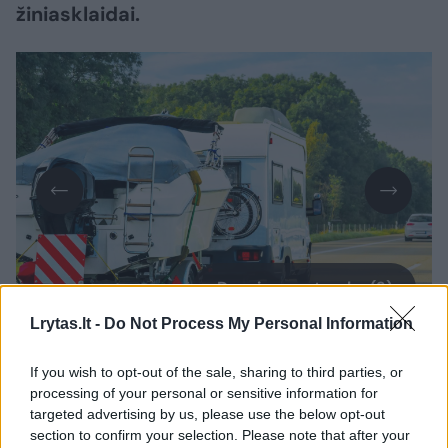
žiniasklaidai.
Daugiau nuotraukų (3)
Lrytas.lt -
Do Not Process My Personal Information
Pasak „Circle K“ degalų kategorijos vadovo
If you wish to opt-out of the sale, sharing to third parties, or
processing of your personal or sensitive information for
Baltijos šalims Roko Laurinavičiaus, vasarą
targeted advertising by us, please use the below opt-out
vairuotojai dažniau leidžiasi į ilgesnes
section to confirm your selection. Please note that after your