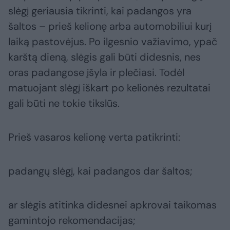
slėgį geriausia tikrinti, kai padangos yra
šaltos – prieš kelionę arba automobiliui kurį
laiką pastovėjus. Po ilgesnio važiavimo, ypač
karštą dieną, slėgis gali būti didesnis, nes
oras padangose įšyla ir plečiasi. Todėl
matuojant slėgį iškart po kelionės rezultatai
gali būti ne tokie tikslūs.
Prieš vasaros kelionę verta patikrinti:
padangų slėgį, kai padangos dar šaltos;
ar slėgis atitinka didesnei apkrovai taikomas
gamintojo rekomendacijas;