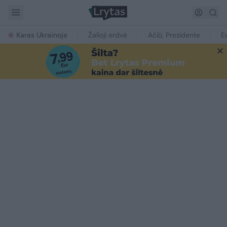
Karas Ukrainoje
Žalioji erdvė
Ačiū, Prezidente
E