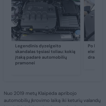
Legendinis dyzelgeito
Po kelių
skandalas tęsiasi toliau: kokią
elektrom
įtaką padarė automobilių
drastiška
pramonei
Nuo 2019 metų Klaipėda apribojo
automobilių įkrovimo laiką iki keturių valandų