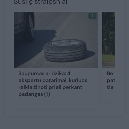
Susiję straipsniai
Saugumas ar rizika: 4
Be techn
ekspertų patarimai, kuriuos
patys to
reikia žinoti prieš perkant
tie išman
padangas
(1)