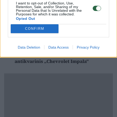
I want to opt-out of Collection, Use,
Retention, Sale, and/or Sharing of my
Personal Data that Is Unrelated with the
Jo teigimu, tinkamas padangų slėgis svarbus
Purposes for which it was collected.
Opted Out
ne tik saugumui, bet ir kelionės
ekonomiškumui.
CONFIRM
Automobilis – lyg iš filmo: štai taip
Data Deletion
Data Access
Privacy Policy
gatvėmis rieda „raggare“ paverstas
antikvarinis „Chevrolet Impala“