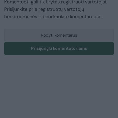
Komentuoti gali tik Lrytas registruoti vartotojai.
Prisijunkite prie registruotų vartotojų
bendruomenės ir bendraukite komentaruose!
Rodyti komentarus
Prisijungti komentatoriams