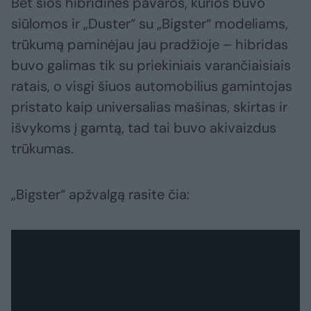
Bet šios hibridinės pavaros, kurios buvo
siūlomos ir „Duster“ su „Bigster“ modeliams,
trūkumą paminėjau jau pradžioje – hibridas
buvo galimas tik su priekiniais varančiaisiais
ratais, o visgi šiuos automobilius gamintojas
pristato kaip universalias mašinas, skirtas ir
išvykoms į gamtą, tad tai buvo akivaizdus
trūkumas.
„Bigster“ apžvalgą rasite čia: