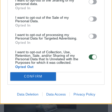
I want to opt-out of the Sharing of my
personal data.
aplinkybes, tarp jų ir tai, ar anksčiau
Opted In
Jungtinėse Amerikos Valstijose (JAV) stipriai
I want to opt-out of the Sale of my
apgadintas bei vėliau į Europą importuotas
Personal Data.
Opted In
automobilis buvo tinkamai suremontuotas ir
ar tai galėjo turėti įtakos nagrinėjamam eismo
I want to opt-out of processing my
Personal Data for Targeted Advertising.
įvykiui.
Opted In
I want to opt-out of Collection, Use,
Retention, Sale, and/or Sharing of my
Automobilis – lyg iš filmo: štai taip
Personal Data that Is Unrelated with the
Purposes for which it was collected.
gatvėmis rieda „raggare“ paverstas
Opted Out
antikvarinis „Chevrolet Impala“
CONFIRM
Data Deletion
Data Access
Privacy Policy