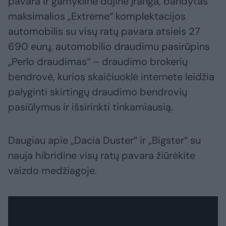
pavara ir gamykline dujine įranga, bandytas
maksimalios „Extreme“ komplektacijos
automobilis su visų ratų pavara atsieis 27
690 eurų, automobilio draudimu pasirūpins
„Perlo draudimas“ – draudimo brokerių
bendrovė, kurios skaičiuoklė internete leidžia
palyginti skirtingų draudimo bendrovių
pasiūlymus ir išsirinkti tinkamiausią.
Daugiau apie „Dacia Duster“ ir „Bigster“ su
nauja hibridine visų ratų pavara žiūrėkite
vaizdo medžiagoje.