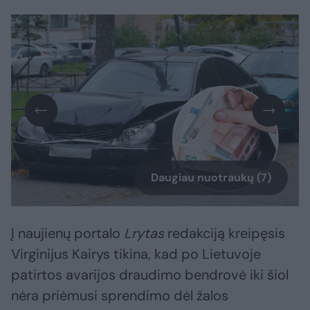
Daugiau nuotraukų (7)
Į naujienų portalo
Lrytas
redakciją kreipęsis
Virginijus Kairys tikina, kad po Lietuvoje
patirtos avarijos draudimo bendrovė iki šiol
nėra priėmusi sprendimo dėl žalos