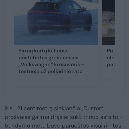
Pirmą kartą keliuose
Pristatė
pastebėtas greičiausias
elektrinį
„Volkswagen“ krosoveris –
patogumu
testuoja už poliarinio rato
Ir su 21 centimetrą siekiančia „Duster“
prošvaisa galima drąsiai sukti ir nuo asfalto –
bandymo metu buvo paruoštos visai rimtos