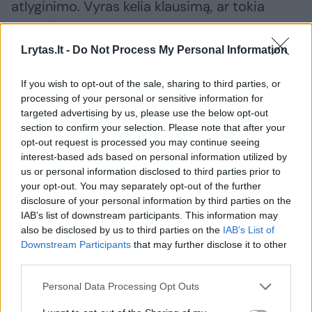
atlyginimo. Vyras kelia klausimą, ar tokia
situacija yra pagrįstas sudėtingos bylos
tyrimas, ar vis dėlto nepateisinamas bylos
Lrytas.lt -
Do Not Process My Personal Information
vilkinimas.
If you wish to opt-out of the sale, sharing to third parties, or
processing of your personal or sensitive information for
Tuo metu draudimo bendrovės „Balcia
targeted advertising by us, please use the below opt-out
section to confirm your selection. Please note that after your
Insurance SE“ Lietuvos filialas tvirtina, kad
opt-out request is processed you may continue seeing
sprendimas dar nepriimtas dėl tęsiamo
interest-based ads based on personal information utilized by
us or personal information disclosed to third parties prior to
tyrimo – anot draudimo kompanijos,
your opt-out. You may separately opt-out of the further
ekspertizės atskleidė neatitikimų, kurie
disclosure of your personal information by third parties on the
IAB’s list of downstream participants. This information may
nesutampa su kliento pateikta informacija
also be disclosed by us to third parties on the
IAB’s List of
apie įvykį.
Downstream Participants
that may further disclose it to other
third parties.
Todėl, kaip aiškino draudimo
Personal Data Processing Opt Outs
bendrovė, būtina įvertinti papildomas