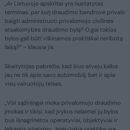
„Ar Lietuvoje apskritai yra nustatytas
terminas, per kurį draudimo bendrovė privalo
baigti administruoti privalomojo civilinės
atsakomybės draudimo bylą? O gal tokios
bylos gali būti vilkinamos praktiškai neribotą
laiką?“ – klausia jis.
Skaitytojas pabrėžia, kad šiuo atveju kalba
jau ne tik apie savo automobilį, bet ir apie
visų vairuotojų teises.
„Visi sąžiningai moka privalomojo draudimo
įmokas ir tikisi, kad įvykus nelaimei jų bylos
bus išnagrinėtos operatyviai, objektyviai ir
laikantis įstatymų. Jeigu tokia praktika yra