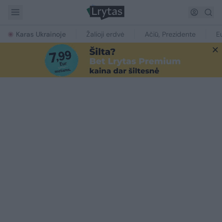
Karas Ukrainoje
Žalioji erdvė
Ačiū, Prezidente
E