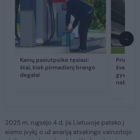
→
Kainų pasiutpolkė tęsiasi:
Prieš pas
štai, kiek pirmadienį brango
žvaigždė
degalai
gyventojų
nebuvo 
2025 m. rugsėjo 4 d. jis Lietuvoje pateko į
eismo įvykį, o už avariją atsakingo vairuotojo