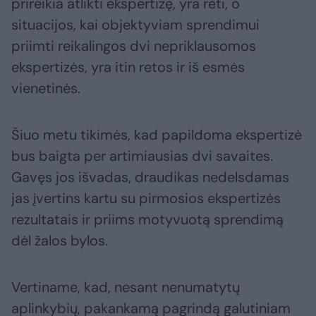
prireikia atlikti ekspertizę, yra reti, o
situacijos, kai objektyviam sprendimui
priimti reikalingos dvi nepriklausomos
ekspertizės, yra itin retos ir iš esmės
vienetinės.
Šiuo metu tikimės, kad papildoma ekspertizė
bus baigta per artimiausias dvi savaites.
Gavęs jos išvadas, draudikas nedelsdamas
jas įvertins kartu su pirmosios ekspertizės
rezultatais ir priims motyvuotą sprendimą
dėl žalos bylos.
Vertiname, kad, nesant nenumatytų
aplinkybių, pakankamą pagrindą galutiniam