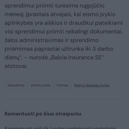
sprendimui priimti turėsime rugpjūčio
mėnesį. Įprastais atvejais, kai eismo įvykio
aplinkybės yra aiškios ir draudikui pateikiami
visi sprendimui priimti reikalingi dokumentai,
žalos administravimas ir sprendimo
priėmimas paprastai užtrunka iki 3 darbo
dienų“, – nurodė „Balcia Insurance SE“
atstovai.
draudimai
eismo įvykis
Eismas
Rodyti daugiau žymių
Komentuoti po šiuo straipsniu
Komentuoti gali tik Lrytas registruoti vartotojai.