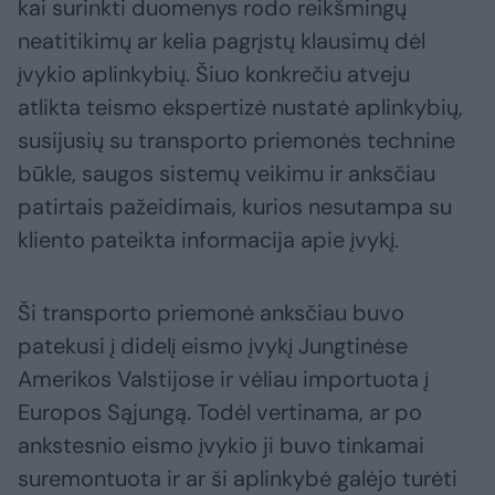
kai surinkti duomenys rodo reikšmingų
neatitikimų ar kelia pagrįstų klausimų dėl
įvykio aplinkybių. Šiuo konkrečiu atveju
atlikta teismo ekspertizė nustatė aplinkybių,
susijusių su transporto priemonės technine
būkle, saugos sistemų veikimu ir anksčiau
patirtais pažeidimais, kurios nesutampa su
kliento pateikta informacija apie įvykį.
Ši transporto priemonė anksčiau buvo
patekusi į didelį eismo įvykį Jungtinėse
Amerikos Valstijose ir vėliau importuota į
Europos Sąjungą. Todėl vertinama, ar po
ankstesnio eismo įvykio ji buvo tinkamai
suremontuota ir ar ši aplinkybė galėjo turėti