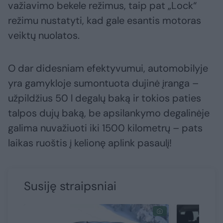
važiavimo bekele režimus, taip pat „Lock“
režimu nustatyti, kad gale esantis motoras
veiktų nuolatos.
O dar didesniam efektyvumui, automobilyje
yra gamykloje sumontuota dujinė įranga –
užpildžius 50 l degalų baką ir tokios paties
talpos dujų baką, be apsilankymo degalinėje
galima nuvažiuoti iki 1500 kilometrų – pats
laikas ruoštis į kelionę aplink pasaulį!
Susiję straipsniai