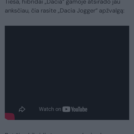
Tiesa, hibridai „Dacia“ gamoje atsirado jau
anksčiau, čia rasite „Dacia Jogger“ apžvalgą: