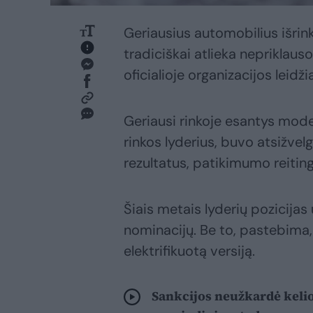
Geriausius automobilius išrin
tradiciškai atlieka nepriklau
oficialioje organizacijos leidž
Geriausi rinkoje esantys mode
rinkos lyderius, buvo atsižv
rezultatus, patikimumo reiting
Šiais metais lyderių pozicijas
nominacijų. Be to, pastebima,
elektrifikuotą versiją.
Sankcijos neužkardė kelio