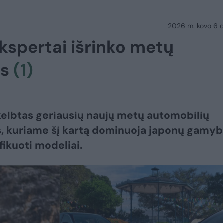
2026 m. kovo 6 d.
ekspertai išrinko metų
us
(1)
elbtas geriausių naujų metų automobilių
s, kuriame šį kartą dominuoja japonų gamy
ifikuoti modeliai.