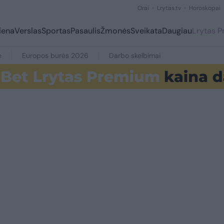
Orai
Lrytas.tv
Horoskopai
iena
Verslas
Sportas
Pasaulis
Žmonės
Sveikata
Daugiau
Lrytas 
e
Europos burės 2026
Darbo skelbimai