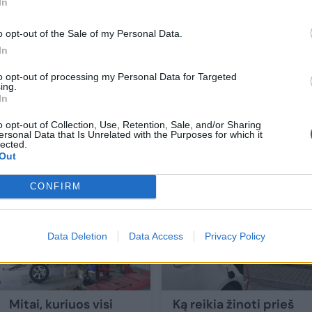
In
o opt-out of the Sale of my Personal Data.
In
agal „Consumer Reports“:
to opt-out of processing my Personal Data for Targeted
ing.
In
onda Civic“;
o opt-out of Collection, Use, Retention, Sale, and/or Sharing
ersonal Data that Is Unrelated with the Purposes for which it
lected.
Out
CONFIRM
Data Deletion
Data Access
Privacy Policy
Mitai, kuriuos visi
Ką reikia žinoti prieš