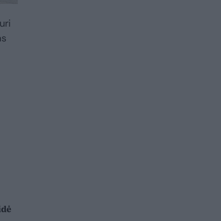
uri
as
idė