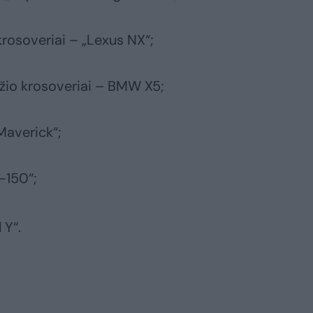
rosoveriai – „Lexus NX“;
žio krosoveriai – BMW X5;
Maverick“;
-150“;
 Y“.