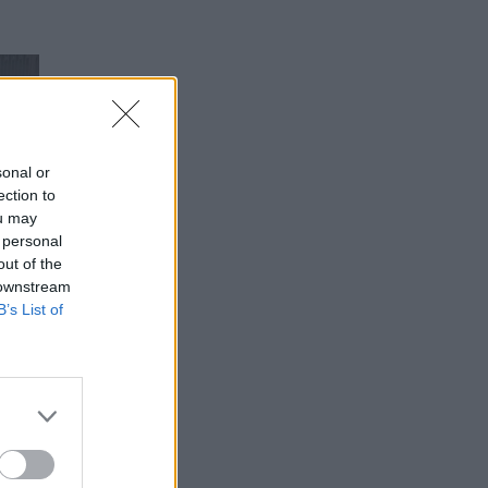
sonal or
ection to
ou may
 personal
out of the
 downstream
B’s List of