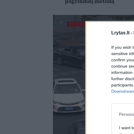
pagrindinį metodą
Lrytas.lt -
If you wish 
sensitive in
confirm you
continue se
information 
further disc
participants
Downstream 
Persona
I want t