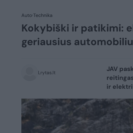
Auto
Technika
Kokybiški ir patikimi: 
geriausius automobili
JAV pask
Lrytas.lt
reitinga
ir elektr