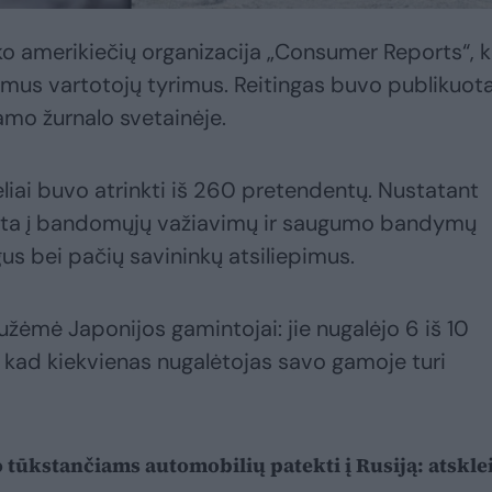
ko amerikiečių organizacija „Consumer Reports“, k
somus vartotojų tyrimus. Reitingas buvo publikuot
iamo žurnalo svetainėje.
liai buvo atrinkti iš 260 pretendentų. Nustatant
elgta į bandomųjų važiavimų ir saugumo bandymų
us bei pačių savininkų atsiliepimus.
 užėmė Japonijos gamintojai: jie nugalėjo 6 iš 10
 kad kiekvienas nugalėtojas savo gamoje turi
 tūkstančiams automobilių patekti į Rusiją: atskle