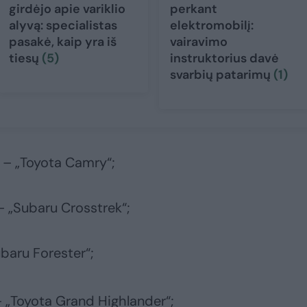
girdėjo apie variklio
perkant
alyvą: specialistas
elektromobilį:
pasakė, kaip yra iš
vairavimo
tiesų
(5)
instruktorius davė
svarbių patarimų
(1)
 – „Toyota Camry“;
– „Subaru Crosstrek“;
baru Forester“;
– „Toyota Grand Highlander“;