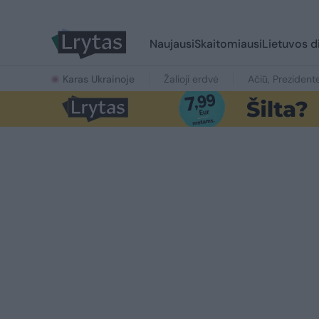
Naujausi
Skaitomiausi
Lietuvos d
Karas Ukrainoje
Žalioji erdvė
Ačiū, Prezident