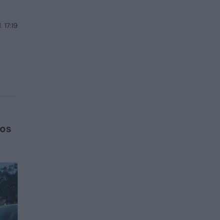
 17:19
bos