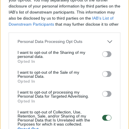
disclosure of your personal information by third parties on the
IAB’s list of downstream participants. This information may
also be disclosed by us to third parties on the
IAB’s List of
Komentuoti po šiuo straipsniu
Downstream Participants
that may further disclose it to other
third parties.
Komentuoti gali tik Lrytas registruoti vartotojai.
Personal Data Processing Opt Outs
Prisijunkite prie registruotų vartotojų
bendruomenės ir bendraukite komentaruose!
I want to opt-out of the Sharing of my
personal data.
Opted In
Rodyti komentarus
I want to opt-out of the Sale of my
Personal Data.
Opted In
Prisijungti komentatoriams
I want to opt-out of processing my
Personal Data for Targeted Advertising.
Opted In
I want to opt-out of Collection, Use,
Retention, Sale, and/or Sharing of my
Personal Data that Is Unrelated with the
Purposes for which it was collected.
Opted Out