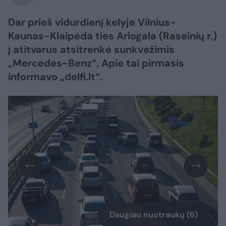
Dar prieš vidurdienį kelyje Vilnius-
Kaunas-Klaipėda ties Ariogala (Raseinių r.)
į atitvarus atsitrenkė sunkvežimis
„Mercedes-Benz“. Apie tai pirmasis
informavo „delfi.lt“.
Daugiau nuotraukų (6)