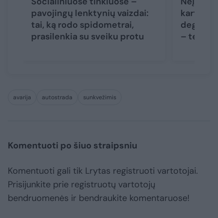
Socialiniuose tinkluose –
Neįgalia
pavojingų lenktynių vaizdai:
karto du
tai, ką rodo spidometrai,
degalinės
prasilenkia su sveiku protu
– teism
avarija
autostrada
sunkvežimis
Komentuoti po šiuo straipsniu
Komentuoti gali tik Lrytas registruoti vartotojai.
Prisijunkite prie registruotų vartotojų
bendruomenės ir bendraukite komentaruose!