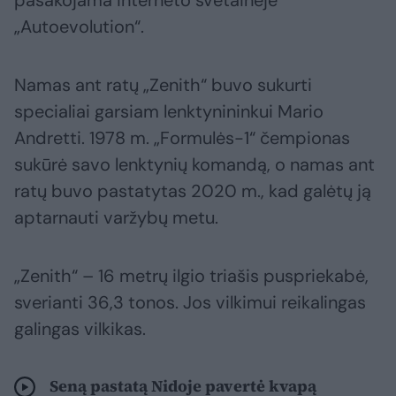
pasakojama interneto svetainėje
„Autoevolution“.
Namas ant ratų „Zenith“ buvo sukurti
specialiai garsiam lenktynininkui Mario
Andretti. 1978 m. „Formulės-1“ čempionas
sukūrė savo lenktynių komandą, o namas ant
ratų buvo pastatytas 2020 m., kad galėtų ją
aptarnauti varžybų metu.
„Zenith“ – 16 metrų ilgio triašis puspriekabė,
sverianti 36,3 tonos. Jos vilkimui reikalingas
galingas vilkikas.
Seną pastatą Nidoje pavertė kvapą