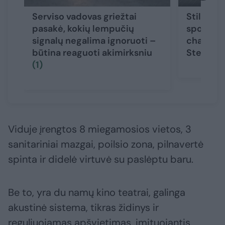
Serviso vadovas griežtai
Stilingas
pasakė, kokių lempučių
sportini
signalų negalima ignoruoti –
charakte
būtina reaguoti akimirksniu
Stelvio 
(1)
Viduje įrengtos 8 miegamosios vietos, 3
sanitariniai mazgai, poilsio zona, pilnavertė
spinta ir didelė virtuvė su paslėptu baru.
Be to, yra du namų kino teatrai, galinga
akustinė sistema, tikras židinys ir
reguliuojamas apšvietimas, imituojantis