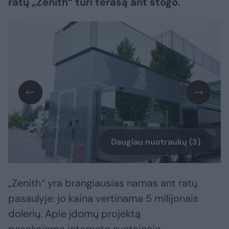
ratų „Zenith“ turi terasą ant stogo.
Daugiau nuotraukų (3)
„Zenith“ yra brangiausias namas ant ratų
pasaulyje: jo kaina vertinama 5 milijonais
dolerių. Apie įdomų projektą