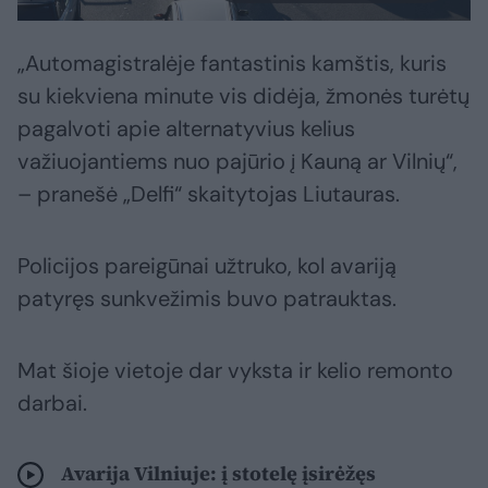
„Automagistralėje fantastinis kamštis, kuris
su kiekviena minute vis didėja, žmonės turėtų
pagalvoti apie alternatyvius kelius
važiuojantiems nuo pajūrio į Kauną ar Vilnių“,
– pranešė „Delfi“ skaitytojas Liutauras.
Policijos pareigūnai užtruko, kol avariją
patyręs sunkvežimis buvo patrauktas.
Mat šioje vietoje dar vyksta ir kelio remonto
darbai.
Avarija Vilniuje: į stotelę įsirėžęs