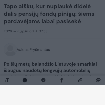
Tapo aišku, kur nuplaukė didelė
dalis pensijų fondų pinigų: šiems
pardavėjams labai pasisekė
2026 m. rugpjūčio 7 d. 07:53
Valdas Pryšmantas
Po šių metų balandžio Lietuvoje smarkiai
išaugus naudotų lengvųjų automobilių
registracijai jų pardavėjai tvirtina, kad
paklausos augimą galėjo lemti ir
gyventojų iš antrosios pensijų pakopos
fondų paimti pinigai.