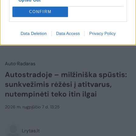
CONFIRM
Data Deletion
Data Access
Privacy Policy
Auto
Radaras
Autostradoje – milžiniška spūstis:
sunkvežimis rėžėsi į atitvarus,
nutempinėti teko itin ilgai
2026 m. rugpjūčio 7 d. 13:25
Lrytas.lt