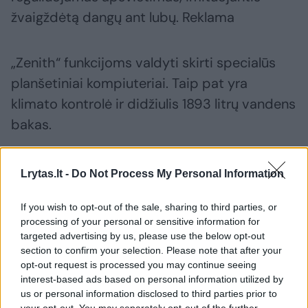
žvaigždėtą dangų ant lubų. Reklama
„Zenith“ funkcijoms valdyti skirti specialūs
planšetiniai kompiuteriai. Taip pat yra
klimato kontrolė ir didžiulis 1893 litrų vandens
bakas.
focus.ua
Lrytas.lt -
Do Not Process My Personal Information
If you wish to opt-out of the sale, sharing to third parties, or
processing of your personal or sensitive information for
targeted advertising by us, please use the below opt-out
section to confirm your selection. Please note that after your
opt-out request is processed you may continue seeing
interest-based ads based on personal information utilized by
Namas
mašina
Automobilis
Rodyti daugiau žymių
us or personal information disclosed to third parties prior to
your opt-out. You may separately opt-out of the further