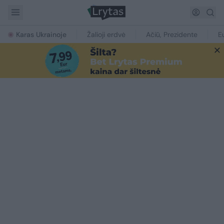
Karas Ukrainoje
Žalioji erdvė
Ačiū, Prezidente
E