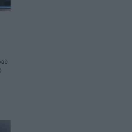
ypač
š