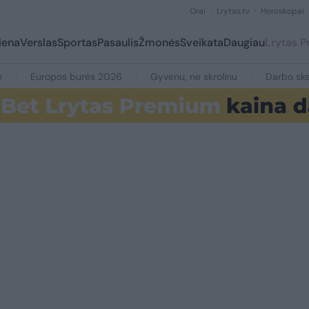
Orai
Lrytas.tv
Horoskopai
iena
Verslas
Sportas
Pasaulis
Žmonės
Sveikata
Daugiau
Lrytas 
e
Europos burės 2026
Gyvenu, ne skrolinu
Darbo ske