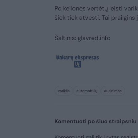
Po kelionės vertėtų leisti vari
šiek tiek atvėsti. Tai prailgins
Šaltinis: glavred.info
variklis
automobilių
aušinimas
Komentuoti po šiuo straipsniu
Komentuoti gali tik Lrytas registr