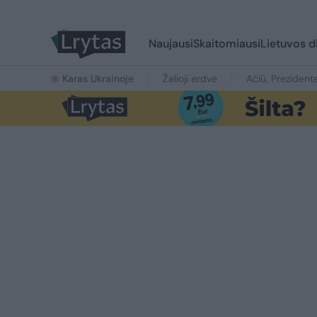
Naujausi
Skaitomiausi
Lietuvos d
Karas Ukrainoje
Žalioji erdvė
Ačiū, Prezident