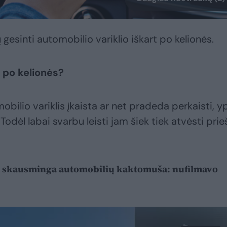
 gesinti automobilio variklio iškart po kelionės.
t po kelionės?
mobilio variklis įkaista ar net pradeda perkaisti, 
 Todėl labai svarbu leisti jam šiek tiek atvėsti prie
e – skausminga automobilių kaktomuša: nufilmavo