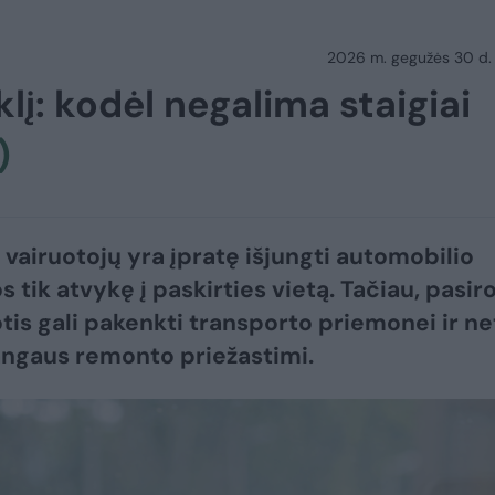
2026 m. gegužės 30 d.
klį: kodėl negalima staigiai
)
 vairuotojų yra įpratę išjungti automobilio
os tik atvykę į paskirties vietą. Tačiau, pasir
otis gali pakenkti transporto priemonei ir ne
angaus remonto priežastimi.