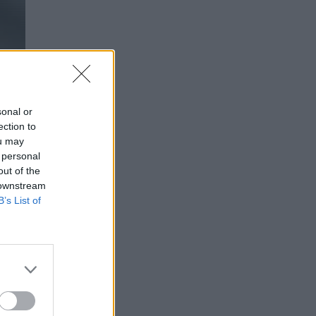
sonal or
ection to
ou may
 personal
out of the
 downstream
B’s List of
i