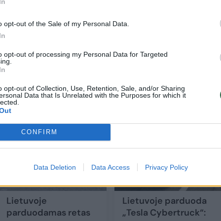
In
iuoja variklyje ir tiekia daugiau deguonies
o opt-out of the Sale of my Personal Data.
In
to opt-out of processing my Personal Data for Targeted
rbti?
ing.
In
o opt-out of Collection, Use, Retention, Sale, and/or Sharing
ersonal Data that Is Unrelated with the Purposes for which it
lected.
Out
CONFIRM
Data Deletion
Data Access
Privacy Policy
Lietuvoje
Lietuvoje parduoda
parduodamas retas
„Tesla Cybertruck“: