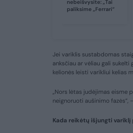
nebeišvysite: „Tai
paliksime „Ferrari“
Jei variklis sustabdomas staiga
anksčiau ar vėliau gali sukelt
kelionės leisti varikliui kelias
„Nors lėtas judėjimas eisme p
neignoruoti aušinimo fazės“, 
Kada reikėtų išjungti variklį