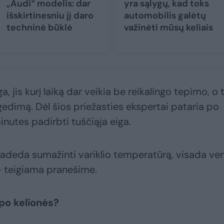
„Audi“ modelis: dar
yra sąlygų, kad toks
išskirtinesniu jį daro
automobilis galėtų
techninė būklė
važinėti mūsų keliais
, jis kurį laiką dar veikia be reikalingo tepimo, o t
i gedimą. Dėl šios priežasties ekspertai pataria po
 minutes padirbti tuščiąja eiga.
adeda sumažinti variklio temperatūrą, visada ver
– teigiama pranešime.
 po kelionės?