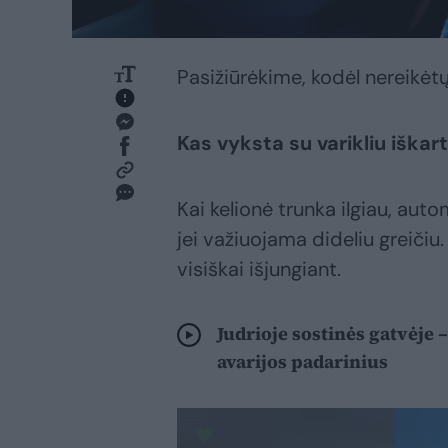
Pasižiūrėkime, kodėl nereikėtų
Kas vyksta su varikliu iškar
Kai kelionė trunka ilgiau, auto
jei važiuojama dideliu greičiu.
visiškai išjungiant.
Judrioje sostinės gatvėj
avarijos padarinius