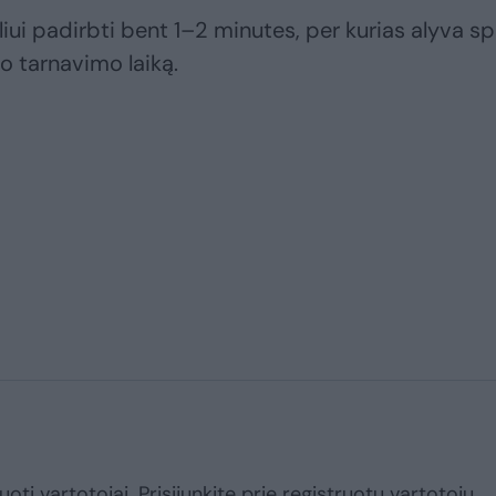
kliui padirbti bent 1–2 minutes, per kurias alyva s
 jo tarnavimo laiką.
uoti vartotojai. Prisijunkite prie registruotų vartotojų