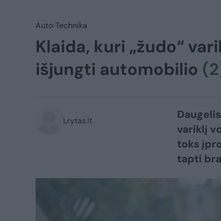
Auto
Technika
Klaida, kuri „žudo“ vari
išjungti automobilio
(2
Daugelis
Lrytas.lt
variklį v
toks įpr
tapti br