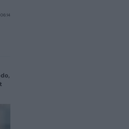
 06:14
odo,
t