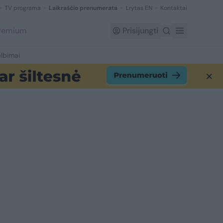
TV programa
Laikraščio prenumerata
Lrytas EN
Kontaktai
Premium
Prisijungti
lbimai