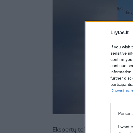
Lrytas.lt -
If you wish 
sensitive in
confirm you
continue se
information 
further disc
participants
Downstream 
Persona
I want t
Ekspertų teigimu, tai ypač ak