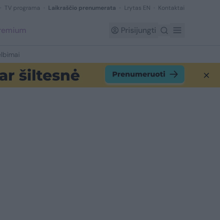
TV programa
Laikraščio prenumerata
Lrytas EN
Kontaktai
Premium
Prisijungti
lbimai