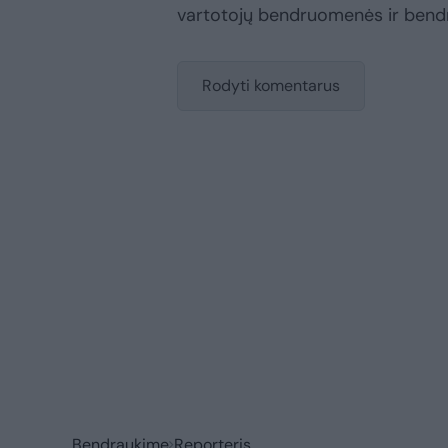
vartotojų bendruomenės ir bend
Rodyti komentarus
Bendraukime
Reporteris