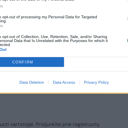
In
avyzdžiui, šiandien „sutaupyta“ lėšų iš
to opt-out of processing my Personal Data for Targeted
ing.
 apšvietimas išjungiamas apie 12 val. 30
In
o opt-out of Collection, Use, Retention, Sale, and/or Sharing
ersonal Data that Is Unrelated with the Purposes for which it
lected.
Out
o atliekami kokie nors darbai (nors jokių
CONFIRM
odyti daugiau žymių
Data Deletion
Data Access
Privacy Policy
oti vartotojai. Prisijunkite prie registruotų