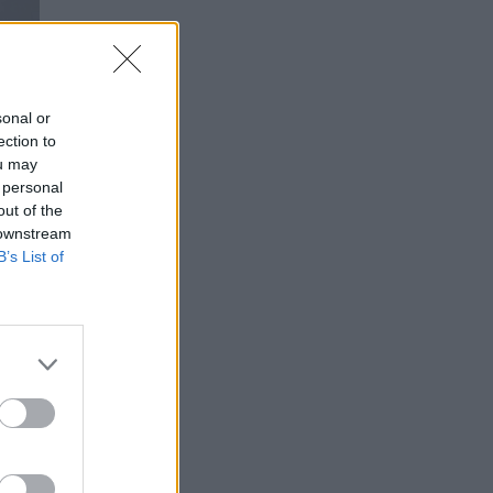
sonal or
ection to
ou may
 personal
out of the
 downstream
B’s List of