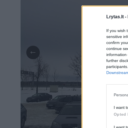
Lrytas.lt -
If you wish 
sensitive in
confirm you
continue se
information 
further disc
participants
Downstream 
Persona
I want t
Opted 
I want t