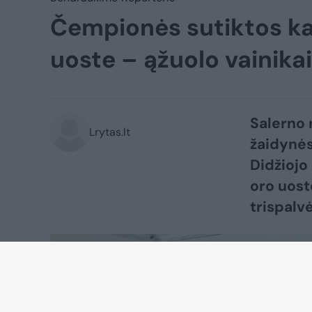
Čempionės sutiktos kai
uoste – ąžuolo vainikai
Salerno 
Lrytas.lt
žaidynės
Didžiojo
oro uost
trispalv