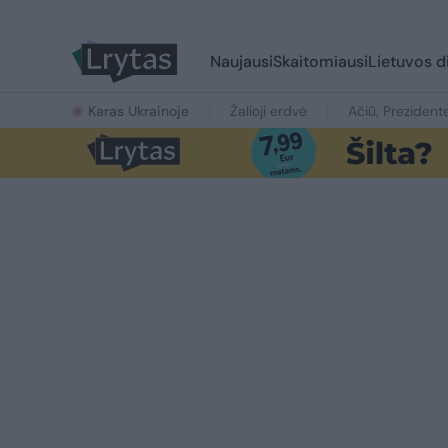
Naujausi
Skaitomiausi
Lietuvos d
Karas Ukrainoje
Žalioji erdvė
Ačiū, Prezident