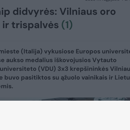
p didvyrės: Vilniaus oro
 ir trispalvės
(1)
mieste (Italija) vykusiose Europos universit
e aukso medalius iškovojusios Vytauto
 universiteto (VDU) 3x3 krepšininkės Vilnia
e buvo pasitiktos su ąžuolo vainikais ir Liet
ėmis.