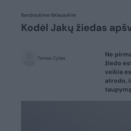
Bendraukime
Išklausykite
Kodėl Jakų žiedas apšv
Ne pirmą 
Tomas Čyžas
žiedo es
veikia e
atrodo, 
taupymą,