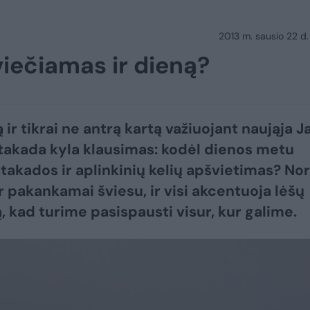
2013 m. sausio 22 d.
iečiamas ir dieną?
ir tikrai ne antrą kartą važiuojant naująja J
takada kyla klausimas: kodėl dienos metu
stakados ir aplinkinių kelių apšvietimas? Nor
ir pakankamai šviesu, ir visi akcentuoja lėšų
 kad turime pasispausti visur, kur galime.