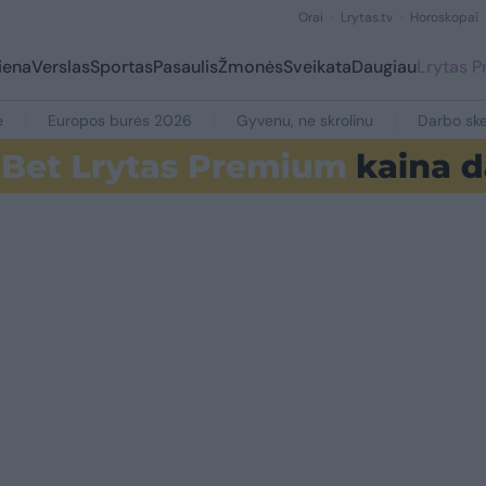
Orai
Lrytas.tv
Horoskopai
iena
Verslas
Sportas
Pasaulis
Žmonės
Sveikata
Daugiau
Lrytas 
e
Europos burės 2026
Gyvenu, ne skrolinu
Darbo ske