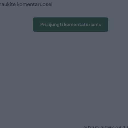
raukite komentaruose!
Prisijungti komentatoriams
2026 m. rugpjūčio 4 d.