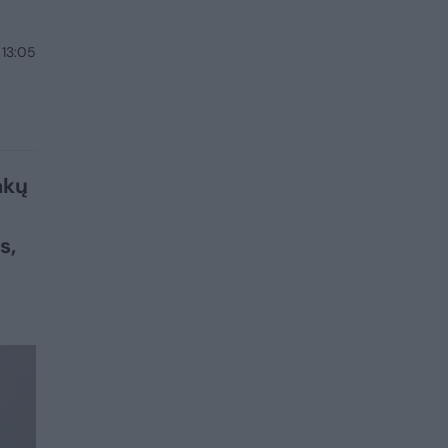
 13:05
akų
s,