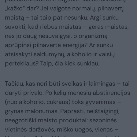
„kažko“ dar? Jei valgote normalų, pilnavertį
maistą – tai taip pat nesunku. Argi sunku
suvokti, kad riebus maistas – geras maistas,
nes jo daug nesuvalgysi, o organizmą
aprūpinsi pilnaverte energija? Ar sunku
atsisakyti saldumynų, alkoholio ir vaisių
pertekliaus? Taip, čia kiek sunkiau.
Tačiau, kas nori būti sveikas ir laimingas – tai
daryti privalo. Po kelių mėnesių abstinencijos
(nuo alkoholio, cukraus) toks gyvenimas –
grynas malonumas. Paprasti, neištaigingi,
neegzotiški maisto produktai: sezoninės
vietinės daržovės, miško uogos, vienas –