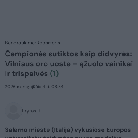
Bendraukime
Reporteris
Čempionės sutiktos kaip didvyrės:
Vilniaus oro uoste – ąžuolo vainikai
ir trispalvės
(1)
2026 m. rugpjūčio 4 d. 08:34
Lrytas.lt
Salerno mieste (Italija) vykusiose Europos