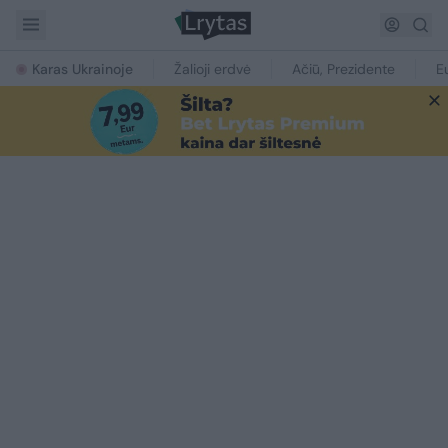
Karas Ukrainoje
Žalioji erdvė
Ačiū, Prezidente
E