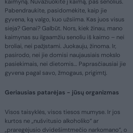
kaimyną. Nuvažiuokite į kaimą, pas senolius.
Pabendraukite, pasidomėkite, kaip jie
gyvena, ką valgo, kuo užsiima. Kas juos visus
sieja? Genai? Galbūt. Nors, kiek žinau, mano
kaimynas su ilgaamžiu senoliu iš kaimo – nei
broliai, nei pažįstami. Juokauju, žinoma. Ir,
pasirodo, nei jie domisi naujausiais mokslo
pasiekimais, nei dietomis... Paprasčiausiai jie
gyvena pagal savo, žmogaus, prigimtį.
Geriausias patarėjas - jūsų organizmas
Visos taisyklės, visos tiesos mumyse. Ir jos
kurtos ne „nušvitusio alkoholiko“ ar
„praregėjusio dvidešimtmečio narkomano“, o