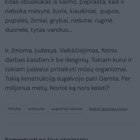
kitas obuoliukas iš kaimo, paprasta, kad ir
rieboka mėsytė, žuvis, kiaušiniai, pupos,
pupelės, žirniai, grybai, riešutai, ruginė
duonelė, tyras vanduo...
Ir, žinoma, judesys. Vaikščiojimas, fizinis
darbas kasdien ir be išeiginių. Tokiam kurui ir
tokiam judesiui pritaikyti mūsų organizmai.
Tokią konstrukciją sugalvojo pati Gamta. Per
milijonus metų. Norite ką nors keisti?
Mityba
sveikuolis
augaliniai riebalai
Rodyti daugiau žymių
Komentuoti po šiuo straipsniu