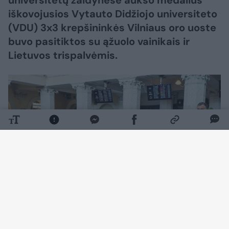
universitetų žaidynėse aukso medalius
iškovojusios Vytauto Didžiojo universiteto
(VDU) 3x3 krepšininkės Vilniaus oro uoste
buvo pasitiktos su ąžuolo vainikais ir
Lietuvos trispalvėmis.
Daugiau nuotraukų (4)