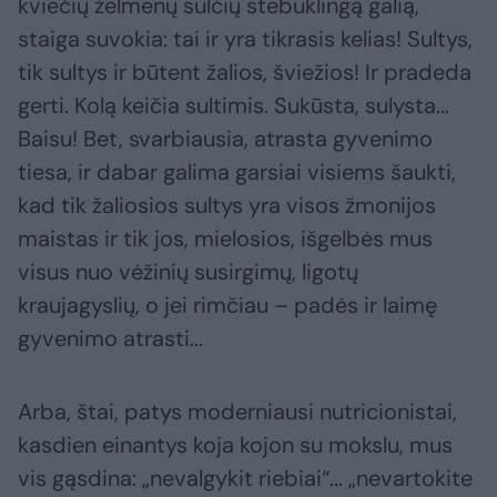
kviečių želmenų sulčių stebuklingą galią,
staiga suvokia: tai ir yra tikrasis kelias! Sultys,
tik sultys ir būtent žalios, šviežios! Ir pradeda
gerti. Kolą keičia sultimis. Sukūsta, sulysta...
Baisu! Bet, svarbiausia, atrasta gyvenimo
tiesa, ir dabar galima garsiai visiems šaukti,
kad tik žaliosios sultys yra visos žmonijos
maistas ir tik jos, mielosios, išgelbės mus
visus nuo vėžinių susirgimų, ligotų
kraujagyslių, o jei rimčiau – padės ir laimę
gyvenimo atrasti...
Arba, štai, patys moderniausi nutricionistai,
kasdien einantys koja kojon su mokslu, mus
vis gąsdina: „nevalgykit riebiai“... „nevartokite