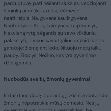
parduotuvę, pati nešanti šiukšles, vedžiojanti
šuniuką ar anūkus, mūsų dėmesio
neatkreipia. Na, gyvena sau ir gyvena.
Nuobodybė. Arba, kaimynas: kaip kvailys,
kiekvieną rytą bėgantis su savo vilkšuniu
palakstyti, o visus savaitgalius praleidžiantis
gamtoje: žiemą ant ledo, šiltuoju metų laiku –
paupy. Žioplys. Nežino, kas yra gyvenimo
džiaugsmas.
Nuobodūs sveikų žmonių gyvenimai
Ir dar daug daug paprastų, į akis nekrentančių
žmonių nepatraukia mūsų dėmesio. Nes jų
gyvenimai – nuobodūs, nespalvingi, be