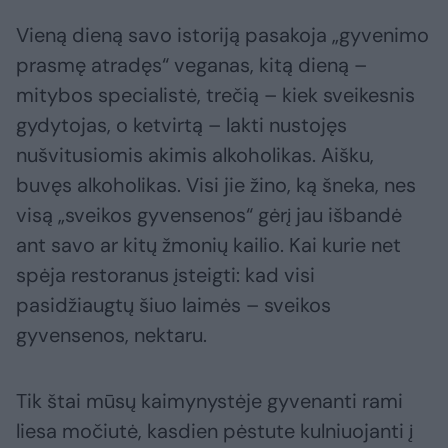
Vieną dieną savo istoriją pasakoja „gyvenimo
prasmę atradęs“ veganas, kitą dieną –
mitybos specialistė, trečią – kiek sveikesnis
gydytojas, o ketvirtą – lakti nustojęs
nušvitusiomis akimis alkoholikas. Aišku,
buvęs alkoholikas. Visi jie žino, ką šneka, nes
visą „sveikos gyvensenos“ gėrį jau išbandė
ant savo ar kitų žmonių kailio. Kai kurie net
spėja restoranus įsteigti: kad visi
pasidžiaugtų šiuo laimės – sveikos
gyvensenos, nektaru.
Tik štai mūsų kaimynystėje gyvenanti rami
liesa močiutė, kasdien pėstute kulniuojanti į