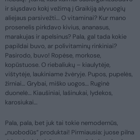
ir siųsdavo kokį vežimą į Graikiją alyvuogių
aliejaus parsivežti... O vitaminai? Kur mano
prosenelis pirkdavo kivius, ananasus,
marakujas ir apelsinus? Pala, gal tada kokie
papildai buvo, ar polivitaminų rinkiniai?
Pasirodo, buvo! Ropėse, morkose,
kopūstuose. O riebaliukų – kiaulytėje,
vištytėje, laukiniame žvėryje. Pupos, pupelės,
žirniai... Grybai, miško uogos... Ruginė
duonelė... Kiaušiniai, lašinukai, lydekos,
karosiukai...
Pala, pala, bet juk tai tokie nemodernūs,
„nuobodūs“ produktai! Pirmiausia: juose pilna