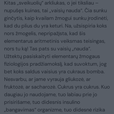
Kitas „sveikuolių“ arkliukas, o jei tiksliau –
nupušęs kuinas, tai „vaisių nauda“. Čia sunku
ginčytis, kaip kvailam žmogui sunku įrodinėti,
kad du plius du yra keturi. Na, užsispiria koks
nors žmogelis, nepripažįsta, kad šis
elementarus aritmetinis veiksmas teisingas,
nors tu ką! Tas pats su vaisių „nauda“.
Užtektų pasiskaityti elementarų žmogaus
fiziologijos pradžiamokslį, kad suvoktum, jog
bet koks saldus vaisius yra cukraus bomba.
Nesvarbu, ar jame vyrauja gliukozė, ar
fruktozė, ar sacharozė. Cukrus yra cukrus. Kuo
daugiau jo naudojame, tuo labiau prie jo
prisirišame, tuo didesnis insulino
„bangavimas“ organizme, tuo didesnė rizika