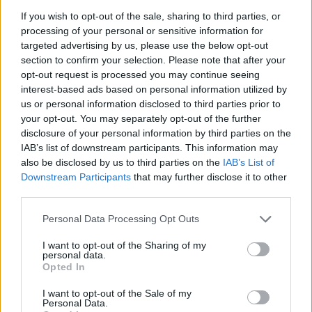
organizmas.
If you wish to opt-out of the sale, sharing to third parties, or
processing of your personal or sensitive information for
targeted advertising by us, please use the below opt-out
Kam visa tai naudinga
section to confirm your selection. Please note that after your
opt-out request is processed you may continue seeing
interest-based ads based on personal information utilized by
Na, nesvarbu. Svarbu, kad tokiu ar panašiais
us or personal information disclosed to third parties prior to
your opt-out. You may separately opt-out of the further
teiginiais žmonija įtikinėjama jau kelis
disclosure of your personal information by third parties on the
dešimtmečius. Kodėl? Atsakymas, manyčiau,
IAB’s list of downstream participants. This information may
labai paprastas. Pasaulyje taip suklestėjo
also be disclosed by us to third parties on the
IAB’s List of
Downstream Participants
that may further disclose it to other
įvairių augalinių aliejų verslas, kad jį dabar
third parties.
sustabdžius, kažkas netektų milijardinių
Personal Data Processing Opt Outs
pelnų. Taip pat jei žmonės pradėtų normaliai
maitintis, vartoti gyvulinius riebalus, prie
I want to opt-out of the Sharing of my
personal data.
kurių mūsų organizmai prisitaikė per,
Opted In
nesumeluosiu, milijonus metų, mums reikėtų
I want to opt-out of the Sale of my
Personal Data.
atsisakyti ir daugumos vaistų: „nuo