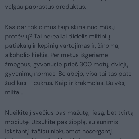
valgau paprastus produktus.
Kas dar tokio mus taip skiria nuo mūsų
protėvių? Tai nerealiai didelis miltinių
patiekalų ir kepinių vartojimas ir, žinoma,
alkoholio kiekis. Per metus išgeriame
žmogaus, gyvenusio prieš 300 metų, dviejų
gyvenimų normas. Be abejo, visa tai tas pats
žudikas – cukrus. Kaip ir krakmolas. Bulvės,
miltai...
Nueikite į svečius pas mažutę, liesą, bet tvirtą
močiutę. Užsukite pas žioplą, su šunimis
lakstantį, tačiau niekuomet nesergantį,