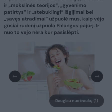
ir „mokslinės teorijos“, „gyvenimo
patirtys“ ir „stebuklingi“ išgijimai bei
„savęs atradimai“ užpuolė mus, kaip vėjo
gūsiai rudenį užpuola Palangos pajūrį. Ir
nuo to vėjo nėra kur pasislėpti.
Daugiau nuotraukų (1)