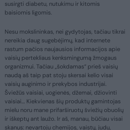
susirgti diabetu, nutukimu ir kitomis
baisiomis ligomis.
Nesu mokslininkas, nei gydytojas, tačiau tikrai
nereikia daug sugebėjimų, kad internete
rastum pačios naujausios informacijos apie
vaisių pertekliaus kenksmingumą žmogaus
organizmui. Tačiau „šokdamas“ prieš vaisių
naudą aš taip pat stoju skersai kelio visai
vaisių auginimo ir prekybos industrijai.
Šviežūs vaisiai, uogienės, džemai, džiovinti
vaisiai... Kiekvienas šių produktų gamintojas
mielu noru mane prifarširuotų šviežių obuolių
ir iškeptų ant laužo. Ir aš, manau, būčiau visai
skanus: nevartoju chemijos, vaistų, judu,