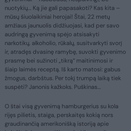
nuotykių... Ką jie gali papasakoti? Kas kita –
mūsų šiuolaikiniai herojai! Štai, 22 metų
amžiaus jaunuolis didžiuojasi, kad per savo
audringą gyvenimą spėjo atsisakyti
narkotikų, alkoholio, rūkalų, susitvarkyti svorį
ir, atradęs dvasinę ramybę, suvokti gyvenimo
prasmę bei sužinoti „tikrą“ maitinimosi ir
šiaip laimės receptą. Iš karto matosi: gabus
žmogus, darbštus. Per tokį trumpą laiką tiek
suspėti? Janonis kažkoks. Puškinas...
O štai visą gyvenimą hamburgerius su kola
rijęs pilietis, staiga, perskaitęs kokią nors
graudinančią amerikonišką istoriją apie