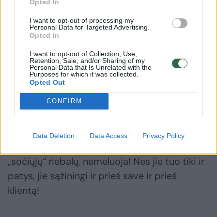
Opted In
spaudimo“, „nuo cholesterolio“, netgi „nuo
I want to opt-out of processing my
galvos“. Nes, normaliai besimaitinantis
Personal Data for Targeted Advertising.
Opted In
nesirgtų ir tokie simptomai jam
I want to opt-out of Collection, Use,
nepasireikštų. Taigi „kirsdami“ per augalinių
Retention, Sale, and/or Sharing of my
Personal Data that Is Unrelated with the
aliejų naudą, mes kertame per vieną
Purposes for which it was collected.
Opted Out
didžiausių šių laikų civilizacijos aferų.
CONFIRM
Ir dar kas baisu: augalinių aliejų nauda šventai
įsitikinę ir dauguma gydytojų, dietologų,
Data Deletion
Data Access
Privacy Policy
nutricionistų! Jie, rekomenduodami atsisakyti
„sočiųjų“ riebalų, nemeluoja! Nes jie tuo tiki ir
patys, jie sąžiningi ir prieš save ir prieš
klientą!