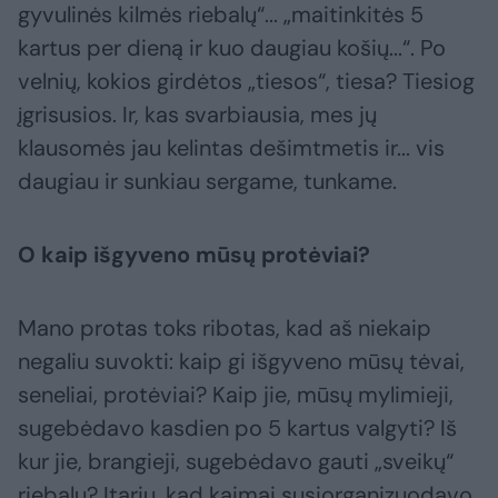
gyvulinės kilmės riebalų“... „maitinkitės 5
kartus per dieną ir kuo daugiau košių...“. Po
velnių, kokios girdėtos „tiesos“, tiesa? Tiesiog
įgrisusios. Ir, kas svarbiausia, mes jų
klausomės jau kelintas dešimtmetis ir... vis
daugiau ir sunkiau sergame, tunkame.
O kaip išgyveno mūsų protėviai?
Mano protas toks ribotas, kad aš niekaip
negaliu suvokti: kaip gi išgyveno mūsų tėvai,
seneliai, protėviai? Kaip jie, mūsų mylimieji,
sugebėdavo kasdien po 5 kartus valgyti? Iš
kur jie, brangieji, sugebėdavo gauti „sveikų“
riebalų? Įtariu, kad kaimai susiorganizuodavo