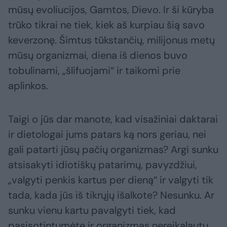
mūsų evoliucijos, Gamtos, Dievo. Ir ši kūryba
trūko tikrai ne tiek, kiek aš kurpiau šią savo
keverzonę. Šimtus tūkstančių, milijonus metų
mūsų organizmai, diena iš dienos buvo
tobulinami, „šlifuojami“ ir taikomi prie
aplinkos.
Taigi o jūs dar manote, kad visažiniai daktarai
ir dietologai jums patars ką nors geriau, nei
gali patarti jūsų pačių organizmas? Argi sunku
atsisakyti idiotiškų patarimų, pavyzdžiui,
„valgyti penkis kartus per dieną“ ir valgyti tik
tada, kada jūs iš tikrųjų išalkote? Nesunku. Ar
sunku vienu kartu pavalgyti tiek, kad
pasisotintumėte ir organizmas nereikalautų