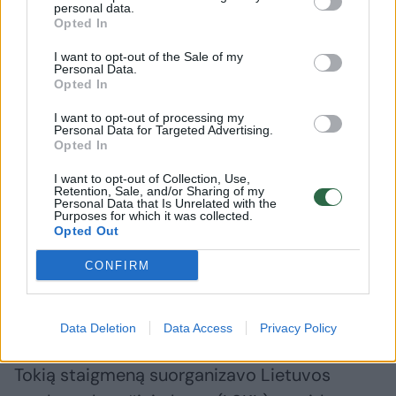
personal data.
(VDU) 3x3 krepšininkės Vilniaus oro uoste
Opted In
buvo pasitiktos su ąžuolo vainikais ir
I want to opt-out of the Sale of my
Lietuvos trispalvėmis.
Personal Data.
Opted In
I want to opt-out of processing my
Personal Data for Targeted Advertising.
Opted In
I want to opt-out of Collection, Use,
Retention, Sale, and/or Sharing of my
Personal Data that Is Unrelated with the
Purposes for which it was collected.
Opted Out
CONFIRM
Daugiau nuotraukų (4)
Data Deletion
Data Access
Privacy Policy
Tokią staigmeną suorganizavo Lietuvos