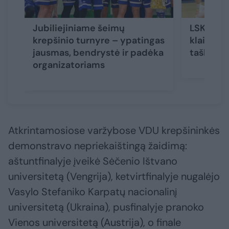
Jubiliejiniame šeimų
LSKL če
krepšinio turnyre – ypatingas
klaipėdie
jausmas, bendrystė ir padėka
taškų def
organizatoriams
Atkrintamosiose varžybose VDU krepšininkės
demonstravo nepriekaištingą žaidimą:
aštuntfinalyje įveikė Sėčenio Ištvano
universitetą (Vengrija), ketvirtfinalyje nugalėjo
Vasylo Stefaniko Karpatų nacionalinį
universitetą (Ukraina), pusfinalyje pranoko
Vienos universitetą (Austrija), o finale