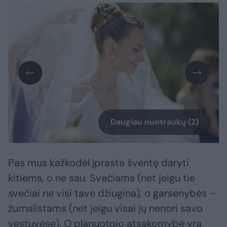
Daugiau nuotraukų (2)
Pas mus kažkodėl įprasta šventę daryti
kitiems, o ne sau. Svečiams (net jeigu tie
svečiai ne visi tave džiugina), o garsenybės –
žurnalistams (net jeigu visai jų nenori savo
vestuvėse). O planuotojo atsakomybė yra