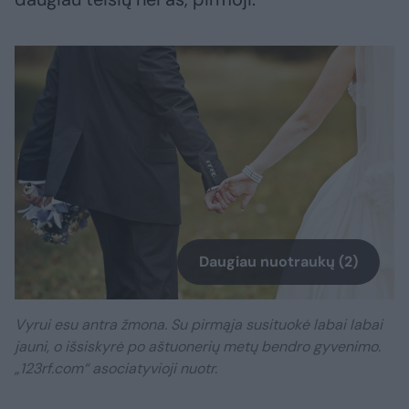
Daugiau nuotraukų (2)
Vyrui esu antra žmona. Su pirmąja susituokė labai labai
jauni, o išsiskyrė po aštuonerių metų bendro gyvenimo.
„123rf.com“ asociatyvioji nuotr.