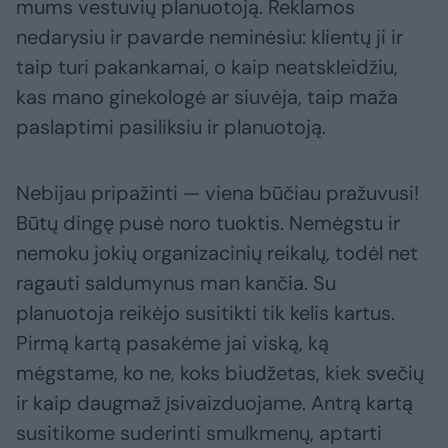
mums vestuvių planuotoją. Reklamos
nedarysiu ir pavarde neminėsiu: klientų ji ir
taip turi pakankamai, o kaip neatskleidžiu,
kas mano ginekologė ar siuvėja, taip maža
paslaptimi pasiliksiu ir planuotoją.
Nebijau pripažinti — viena būčiau pražuvusi!
Būtų dingę pusė noro tuoktis. Nemėgstu ir
nemoku jokių organizacinių reikalų, todėl net
ragauti saldumynus man kančia. Su
planuotoja reikėjo susitikti tik kelis kartus.
Pirmą kartą pasakėme jai viską, ką
mėgstame, ko ne, koks biudžetas, kiek svečių
ir kaip daugmaž įsivaizduojame. Antrą kartą
susitikome suderinti smulkmenų, aptarti