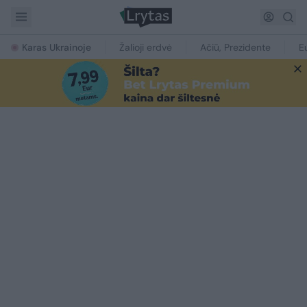
Karas Ukrainoje
Žalioji erdvė
Ačiū, Prezidente
E