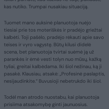
kas nutiko. Trumpai nusakiau situaciją.
Tuomet mano auksinė planuotoja nuėjo
tiesiai prie tos moteriškės ir pradėjo griežtai
kalbėti. Toji pašėlo, pradėjo rėkauti apie savo
teises ir vyro vagystę. Būtų kilusi didelė
scena, bet planuotoja tvirtai suėmė ją už
parankės ir ėmė vesti tolyn nuo mūsų, kažką
tyliai, greitai kalbėdama. Iki šiol nežinau, ką ji
pasakė. Klausiau, atsakė: „Profesinė paslaptis,
nesijaudinkite.“ Buvusioji nebetrukdo iki šiol.
Todėl man atrodo nuostabu, kai planuotoja
prisiima atsakomybę ginti jaunuosius.