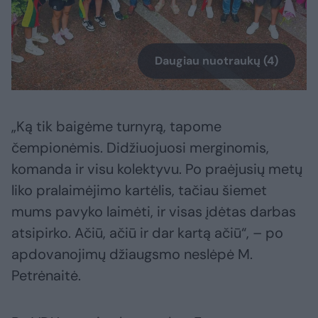
Daugiau nuotraukų (4)
„Ką tik baigėme turnyrą, tapome
čempionėmis. Didžiuojuosi merginomis,
komanda ir visu kolektyvu. Po praėjusių metų
liko pralaimėjimo kartėlis, tačiau šiemet
mums pavyko laimėti, ir visas įdėtas darbas
atsipirko. Ačiū, ačiū ir dar kartą ačiū“, – po
apdovanojimų džiaugsmo neslėpė M.
Petrėnaitė.