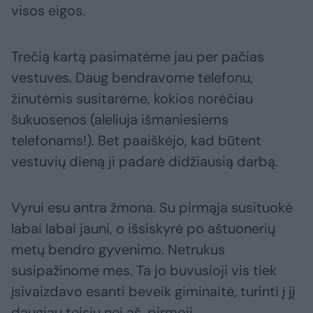
visos eigos.
Trečią kartą pasimatėme jau per pačias
vestuves. Daug bendravome telefonu,
žinutėmis susitarėme, kokios norėčiau
šukuosenos (aleliuja išmaniesiems
telefonams!). Bet paaiškėjo, kad būtent
vestuvių dieną ji padarė didžiausią darbą.
Vyrui esu antra žmona. Su pirmąja susituokė
labai labai jauni, o išsiskyrė po aštuonerių
metų bendro gyvenimo. Netrukus
susipažinome mes. Ta jo buvusioji vis tiek
įsivaizdavo esanti beveik giminaitė, turinti į jį
daugiau teisių nei aš, pirmoji.