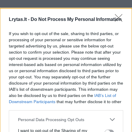
Lrytas.lt -
Do Not Process My Personal Information
Bendraukime
Reporteris
If you wish to opt-out of the sale, sharing to third parties, or
Čempionės sutiktos kaip didvyrės:
processing of your personal or sensitive information for
targeted advertising by us, please use the below opt-out
Vilniaus oro uoste – ąžuolo vainikai
section to confirm your selection. Please note that after your
ir trispalvės
(1)
opt-out request is processed you may continue seeing
interest-based ads based on personal information utilized by
us or personal information disclosed to third parties prior to
2026 m. rugpjūčio 4 d. 08:34
your opt-out. You may separately opt-out of the further
disclosure of your personal information by third parties on the
IAB’s list of downstream participants. This information may
Lrytas.lt
also be disclosed by us to third parties on the
IAB’s List of
Downstream Participants
that may further disclose it to other
third parties.
Salerno mieste (Italija) vykusiose Europos
universitetų žaidynėse aukso medalius
Personal Data Processing Opt Outs
iškovojusios Vytauto Didžiojo universiteto
I want to opt-out of the Sharing of my