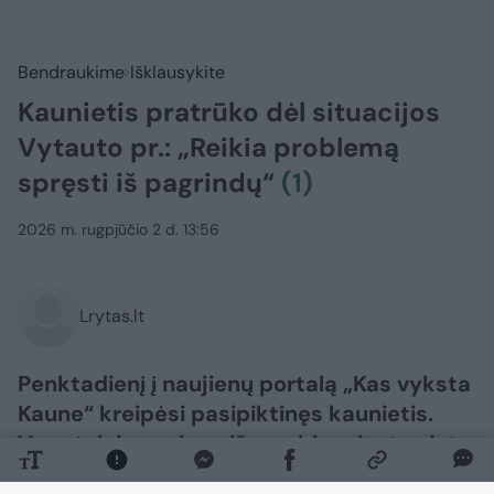
Bendraukime
Išklausykite
Kaunietis pratrūko dėl situacijos
Vytauto pr.: „Reikia problemą
spręsti iš pagrindų“
(1)
2026 m. rugpjūčio 2 d. 13:56
Lrytas.lt
Penktadienį į naujienų portalą „Kas vyksta
Kaune“ kreipėsi pasipiktinęs kaunietis.
Vyro teigimu, viena iš svarbių miesto vietų
– Vytauto prospektas bei teritorija aplink