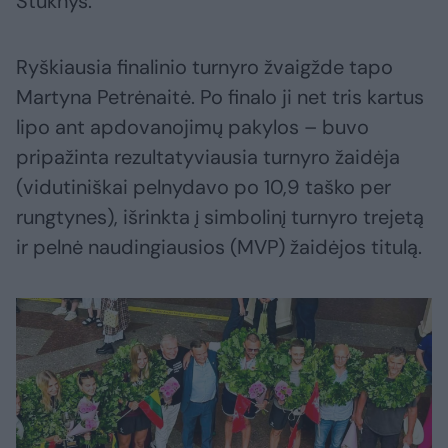
Stuknys.
Ryškiausia finalinio turnyro žvaigžde tapo
Martyna Petrėnaitė. Po finalo ji net tris kartus
lipo ant apdovanojimų pakylos – buvo
pripažinta rezultatyviausia turnyro žaidėja
(vidutiniškai pelnydavo po 10,9 taško per
rungtynes), išrinkta į simbolinį turnyro trejetą
ir pelnė naudingiausios (MVP) žaidėjos titulą.