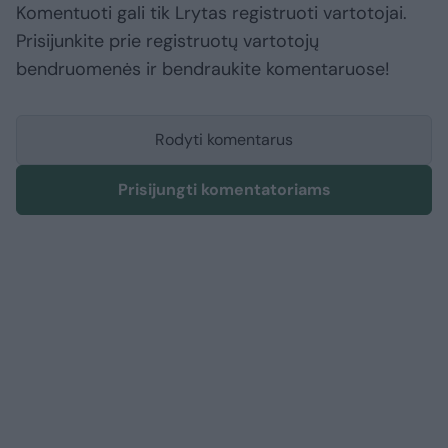
Komentuoti gali tik Lrytas registruoti vartotojai.
Prisijunkite prie registruotų vartotojų
bendruomenės ir bendraukite komentaruose!
Rodyti komentarus
Prisijungti komentatoriams