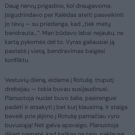
Daug nervų prigadino, kol draugavome.
Įsigudrindavo per Kalėdas ateiti pasveikinti
jo tėvų — su priedanga, kad „tiek metų
bendrauta...“. Man būdavo labai nejauku, ne
kartą pykomės dėl to. Vyras galiausiai ją
pastatė į vietą, bendravimas baigėsi
konfliktu.
Vestuvių dieną, eidama į Rotušę, truputį
drebėjau — tokia buvau susijaudinusi.
Planuotoja nuolat buvo šalia, pasirengusi
padėti ir atsakyti į bet kurį klausimą. Ir staiga
beveik prie įėjimo į Rotušę pamačiau vyro
buvusiąją! Net galva apsvaigo. Planuotoja
iškart pamatė, kad kažkas ne taip, paklausė,