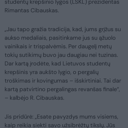
studentų krepšinio lygos (LSKL) prezidentas
Rimantas Cibauskas.
„Jau tapo gražia tradicija, kad, jums grįžus su
aukso medaliais, pasitinkame jus su ąžuolo
vainikais ir trispalvėmis. Per daugelį metų
tokių sutikimų buvo jau daugiau nei tuzinas.
Dar kartą įrodėte, kad Lietuvos studentų
krepšinis yra aukšto lygio, o pergalių
troškimas ir kovingumas – išskirtiniai. Tai dar
kartą patvirtino pergalingas revanšas finale“,
– kalbėjo R. Cibauskas.
Jis pridūrė: „Esate pavyzdys mums visiems,
kaip reikia siekti savo užsibrėžtų tikslų. Jūs