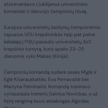
atsirevanšavo Liublijanos universiteto
komandai ir iškovojo čempionių titulą.
Europos universitetų žaidynių čempionėmis
tapusios VDU krepšininkės taip pat pelnė
kelialapį į FISU pasaulio universitetų 3x3
krepšinio turnyrą, kuris spalio 23–25
dienomis vyks Makao (Kinija).
Čempionių komandą sudarė sesės Miglė ir
Eglė Kisarauskaitės, Eva Pernavaitė bei
Martyna Petrėnaitė. Komandą treniravo
vyriausiasis treneris Dainius Novickas, o už
fizinį rengimą buvo atsakingas Algirdas