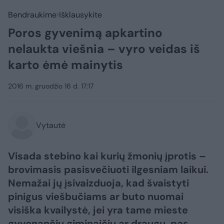
Bendraukime
Išklausykite
Poros gyvenimą apkartino
nelaukta viešnia – vyro veidas iš
karto ėmė mainytis
2016 m. gruodžio 16 d. 17:17
Vytautė
Visada stebino kai kurių žmonių įprotis –
brovimasis pasisvečiuoti ilgesniam laikui.
Nemažai jų įsivaizduoja, kad švaistyti
pinigus viešbučiams ar buto nuomai
visiška kvailystė, jei yra tame mieste
gyvenančių giminaičių ar draugų, pas