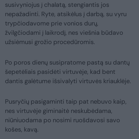
susivyniojus į chalatą, stengiantis jos
nepažadinti. Ryte, atsikėlus į darbą, su vyru
trypčiodavome prie vonios durų,
žvilgčiodami į laikrodį, nes viešnia būdavo
užsiėmusi grožio procedūromis.
Po poros dienų susipratome pastą su dantų
šepetėliais pasidėti virtuvėje, kad bent
dantis galėtume išsivalyti virtuvės kriauklėje.
Pusryčių pasigaminti taip pat nebuvo kaip,
nes virtuvėje giminaitė neskubėdama,
niūniuodama po nosimi ruošdavosi savo
košes, kavą.