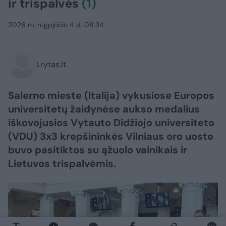
ir trispalvės
(1)
2026 m. rugpjūčio 4 d. 08:34
Lrytas.lt
Salerno mieste (Italija) vykusiose Europos
universitetų žaidynėse aukso medalius
iškovojusios Vytauto Didžiojo universiteto
(VDU) 3x3 krepšininkės Vilniaus oro uoste
buvo pasitiktos su ąžuolo vainikais ir
Lietuvos trispalvėmis.