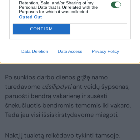
Retention, Sale, and/or Sharing of my
Personal Data that Is Unrelated with the
Linksėjome, dirsčiojome vienas į kitą,
Purposes for which it was collected.
Opted Out
spėliodami, kiek laiko truks tas aplinkos
pakeitimas? Dieną, kelias dienas, savaitę?
CONFIRM
Tiesiai paklausti nesiryžome, giminaitė pati
informuoti apie viešnagės trukmę nematė
Data Deletion
Data Access
Privacy Policy
būtinybės.
Po sunkios darbo dienos grįžę namo
turėdavome
užsilipdyti
ant veidų šypsenas,
paruošti bendrą vakarienę ir susėsti
šnekučiuotis bendromis temomis iki vakaro.
Tada jau visi išsiskirstydavome miegoti.
Naktį į tualetą reikėdavo tykinti tamsoje,