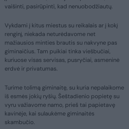
vaišinti, pasirūpinti, kad nenuobodžiautų.
Vykdami į kitus miestus su reikalais ar į kokį
renginį, niekada neturėdavome net
mažiausios minties brautis su nakvyne pas
giminaičius. Tam puikiai tinka viešbučiai,
kuriuose visas servisas, pusryčiai, asmeninė
erdvė ir privatumas.
Turime tolimą giminaitę, su kuria nepalaikome
iš esmės jokių ryšių. Šeštadienio popietę su
vyru važiavome namo, prieš tai papietavę
kavinėje, kai sulaukėme giminaitės
skambučio.