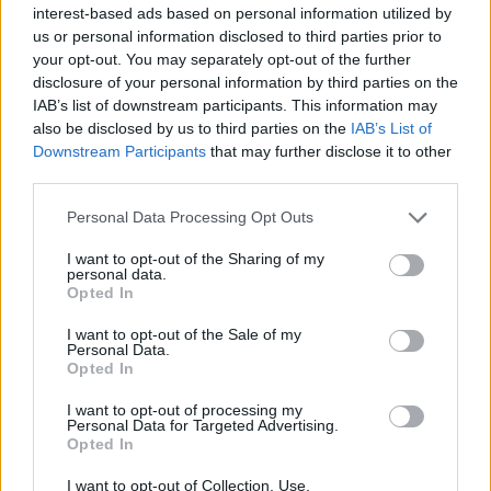
veikė
interest-based ads based on personal information utilized by
vyras
us or personal information disclosed to third parties prior to
your opt-out. You may separately opt-out of the further
darbo
disclosure of your personal information by third parties on the
metu
IAB’s list of downstream participants. This information may
also be disclosed by us to third parties on the
IAB’s List of
Downstream Participants
that may further disclose it to other
third parties.
Grįžusi namo desperatiškai puoliau tvarkytis,
Personal Data Processing Opt Outs
ruošti patalynę, žiūrėti, ar šaldytuve
I want to opt-out of the Sharing of my
personal data.
pakankamai maisto. Vyras išlėkė stotin,
Opted In
netrukus abu įžengė pro duris nešini
I want to opt-out of the Sale of my
kelioninėmis rankinėmis. Giminaitė giedru
Personal Data.
Opted In
veidu mus informavo, jog jai prasidėjo
I want to opt-out of processing my
atostogos, todėl nusprendė, kad bus į naudą
Personal Data for Targeted Advertising.
Opted In
pakeisti aplinką.
I want to opt-out of Collection, Use,