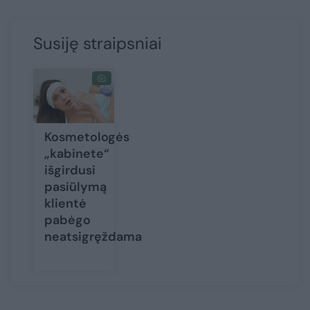
Susiję straipsniai
Kosmetologės
„kabinete“
išgirdusi
pasiūlymą
klientė
pabėgo
neatsigręždama