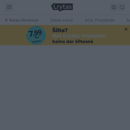
Karas Ukrainoje
Žalioji erdvė
Ačiū, Prezidente
E