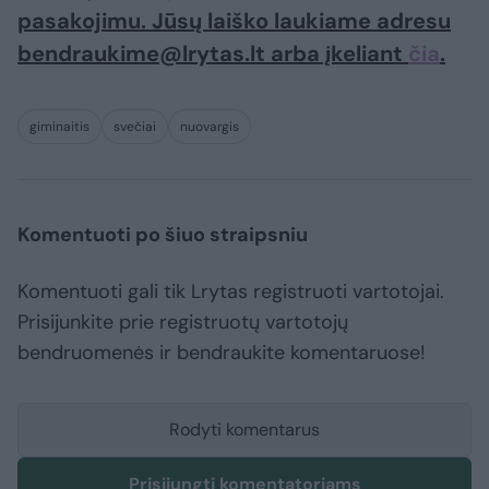
pasakojimu. Jūsų laiško laukiame adresu
bendraukime@lrytas.lt arba įkeliant
čia
.
giminaitis
svečiai
nuovargis
Komentuoti po šiuo straipsniu
Komentuoti gali tik Lrytas registruoti vartotojai.
Prisijunkite prie registruotų vartotojų
bendruomenės ir bendraukite komentaruose!
Rodyti komentarus
Prisijungti komentatoriams