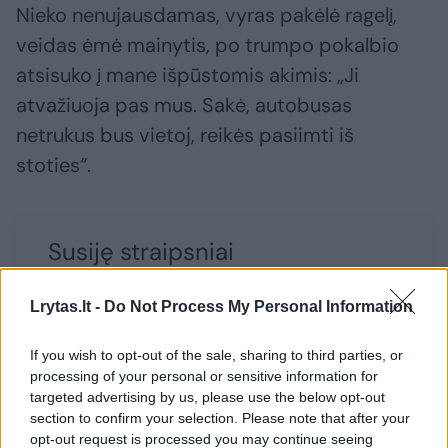
Nieko nenujausdamas, vyras pakėlė ragelį,
veidas ėmė mainytis, po trumpo pokalbio
atsisuko į mane išpūstomis akimis: „Ji
atvažiuoja pas mus. Sakė, autobusas
netrukus bus vietoj, reikės pasiimti iš
stoties“.
Susiję straipsniai
Lrytas.lt -
Do Not Process My Personal Information
If you wish to opt-out of the sale, sharing to third parties, or
processing of your personal or sensitive information for
Krebždėjimas
targeted advertising by us, please use the below opt-out
palėpėje
section to confirm your selection. Please note that after your
išdavė, ką
opt-out request is processed you may continue seeing