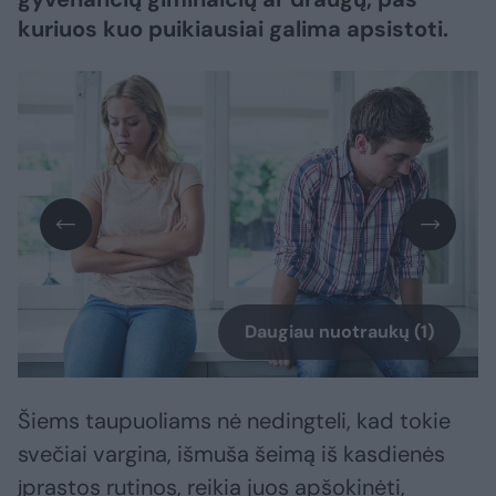
kuriuos kuo puikiausiai galima apsistoti.
Daugiau nuotraukų (1)
Šiems taupuoliams nė nedingteli, kad tokie
svečiai vargina, išmuša šeimą iš kasdienės
įprastos rutinos, reikia juos apšokinėti,