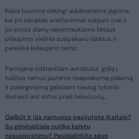
Kokie buvome dėkingi aukštesnėms jėgoms,
kai po savaitės svečiavimosi subjuro orai ir
po poros dienų nepertraukiamo lietaus
pliaupimo viešnia susipakavo daiktus ir
pareiškė keliaujanti namo.
Pamojavę tolstančiam autobusui, grįžę į
tuščius namus jautėme neapsakomą palaimą
ir palengvėjimą galėdami tiesiog tylomis
išsitiesti ant sofos prieš televizorių...
Galbūt ir jūs namuose pasijutote įkaitais?
Su giminaičiais nutiko keistų
nesusipratimų? Pasidalinkite savo