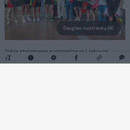
Daugiau nuotraukų (4)
Tokią staigmeną suorganizavo Lietuvos
studentų krepšinio lygos (LSKL) prezidentas
Rimantas Cibauskas.
„Jau tapo gražia tradicija, kad, jums grįžus su
aukso medaliais, pasitinkame jus su ąžuolo
vainikais ir trispalvėmis. Per daugelį metų
tokių sutikimų buvo jau daugiau nei tuzinas.
Dar kartą įrodėte, kad Lietuvos studentų