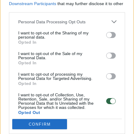
Downstream Participants
that may further disclose it to other
third parties.
Šiandien grįždamas su šeima po
pasivaikščiojimo matau, kaip jis vėl
Personal Data Processing Opt Outs
atvažiuoja. Nors mane mato, bet pasistato
I want to opt-out of the Sharing of my
personal data.
automobilį ten pat, kaip visada - kur
Opted In
draudžiama.
I want to opt-out of the Sale of my
Personal Data.
Opted In
Pabandė sudrausminti kaimyną
I want to opt-out of processing my
Personal Data for Targeted Advertising.
Opted In
Aš jį nufotografuoju. Jis angliškai pradeda
I want to opt-out of Collection, Use,
rėkti, kad šiandien yra savaitgalis (05.01),
Retention, Sale, and/or Sharing of my
Personal Data that Is Unrelated with the
niekas nedirba . Aš jam atsakau: „Žmogau,
Purposes for which it was collected.
Opted Out
24/7 šis ženklas galioja, negalima čia statyti
automobilio, tu sudarai avarinę situaciją
CONFIRM