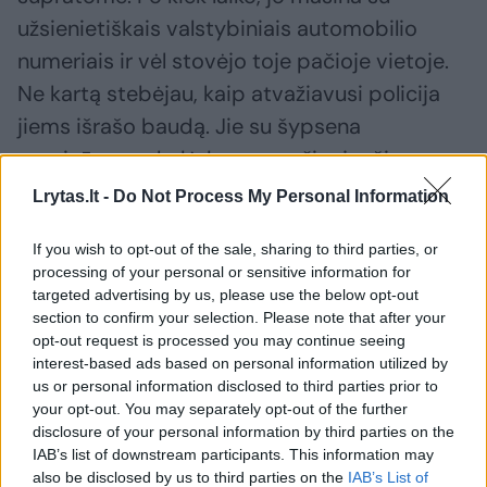
užsienietiškais valstybiniais automobilio
numeriais ir vėl stovėjo toje pačioje vietoje.
Ne kartą stebėjau, kaip atvažiavusi policija
jiems išrašo baudą. Jie su šypsena
pareigūnus nulydėdavo nuvažiuojančius…
Lrytas.lt -
Do Not Process My Personal Information
Nuorūkų mėtymas ant gatvės, kilimėlių
If you wish to opt-out of the sale, sharing to third parties, or
purtymas ant šaligatvių, įžūlus praeinančių
processing of your personal or sensitive information for
moterų ir merginų nužiūrinėjimas – kiekvieną
targeted advertising by us, please use the below opt-out
section to confirm your selection. Please note that after your
dieną jų elgesys tiesiog mane stebindavo.
opt-out request is processed you may continue seeing
interest-based ads based on personal information utilized by
us or personal information disclosed to third parties prior to
Nesu nacionaistas, niekada toks nebuvau,
your opt-out. You may separately opt-out of the further
tačiau tokiomis akimirkomis, tiesiog negaliu
disclosure of your personal information by third parties on the
IAB’s list of downstream participants. This information may
tylėti.
also be disclosed by us to third parties on the
IAB’s List of