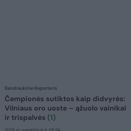
Bendraukime
Reporteris
Čempionės sutiktos kaip didvyrės:
Vilniaus oro uoste – ąžuolo vainikai
ir trispalvės
(1)
2026 m. rugpjūčio 4 d. 08:34