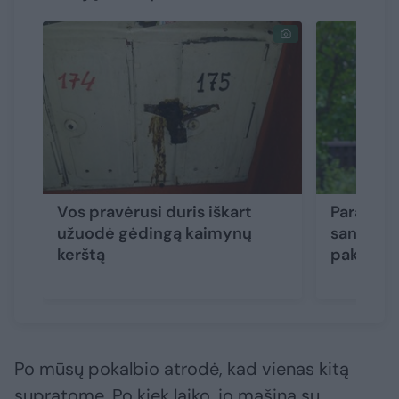
Vos pravėrusi duris iškart
Parapiji
užuodė gėdingą kaimynų
santykiai
kerštą
pakeitė 
Po mūsų pokalbio atrodė, kad vienas kitą
supratome. Po kiek laiko, jo mašina su