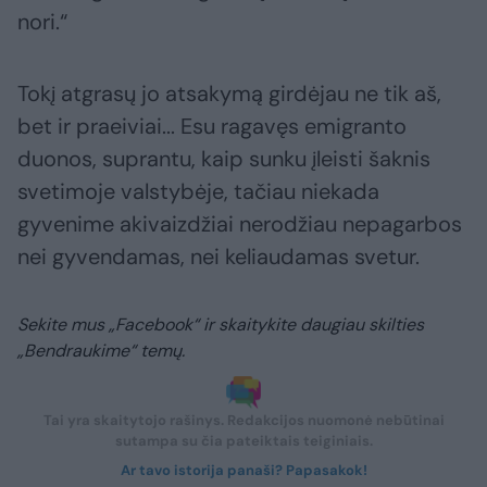
nori.“
Tokį atgrasų jo atsakymą girdėjau ne tik aš,
bet ir praeiviai... Esu ragavęs emigranto
duonos, suprantu, kaip sunku įleisti šaknis
svetimoje valstybėje, tačiau niekada
gyvenime akivaizdžiai nerodžiau nepagarbos
nei gyvendamas, nei keliaudamas svetur.
Sekite mus „Facebook“ ir skaitykite daugiau skilties
„Bendraukime“ temų.
Tai yra skaitytojo rašinys. Redakcijos nuomonė nebūtinai
sutampa su čia pateiktais teiginiais.
Ar tavo istorija panaši? Papasakok!