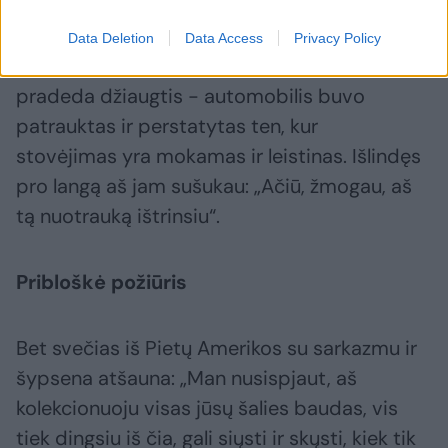
gyventojams, norintiems išvažiuoti iš kiemo.“
Data Deletion
Data Access
Privacy Policy
Parėjęs namo užmetu akį ir mano širdis
pradeda džiaugtis - automobilis buvo
patrauktas ir perstatytas ten, kur
stovėjimas yra mokamas ir leistinas. Išlindęs
pro langą aš jam sušukau: „Ačiū, žmogau, aš
tą nuotrauką ištrinsiu“.
Pribloškė požiūris
Bet svečias iš Pietų Amerikos su sarkazmu ir
šypsena atšauna: „Man nusispjaut, aš
kolekcionuoju visas jūsų šalies baudas, vis
tiek dingsiu iš čia, gali siųsti ir skųsti, kiek tik