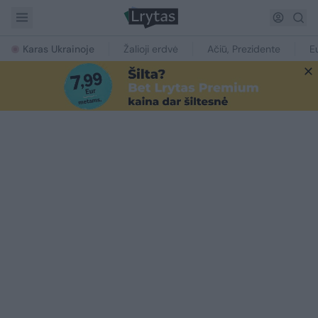
Karas Ukrainoje
Žalioji erdvė
Ačiū, Prezidente
E