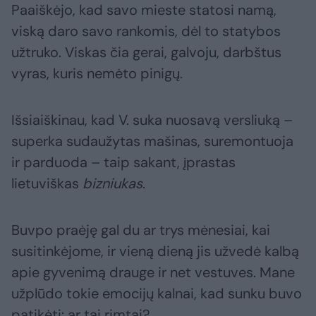
Paaiškėjo, kad savo mieste statosi namą,
viską daro savo rankomis, dėl to statybos
užtruko. Viskas čia gerai, galvoju, darbštus
vyras, kuris nemėto pinigų.
Išsiaiškinau, kad V. suka nuosavą versliuką –
superka sudaužytas mašinas, suremontuoja
ir parduoda – taip sakant, įprastas
lietuviškas
bizniukas
.
Buvpo praėję gal du ar trys mėnesiai, kai
susitinkėjome, ir vieną dieną jis užvedė kalbą
apie gyvenimą drauge ir net vestuves. Mane
užplūdo tokie emocijų kalnai, kad sunku buvo
patikėti: ar tai rimtai?