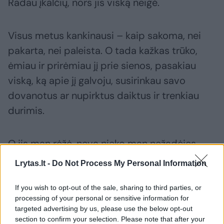
Radau įkalčių, nors jis viską neigė.
Visus metus kankinausi – kaip sakoma, nei
pakarta, nei paleista. O tada kažkas trūko,
ėmiau ir prirėmiau jį prie sienos, pasakiau
viską, ką apie jį galvoju, susirinkau savo
dovanotus ar nupirktus daiktus ir trenkiau
durimis.
O jis man rėžė, neva nieko man nežadėjęs –
aš pati su juo leidau laiką savo malonumui.
Lrytas.lt -
Do Not Process My Personal Information
If you wish to opt-out of the sale, sharing to third parties, or
Niekšas, daugiau neturiu žodžių. Tai štai tokia
processing of your personal or sensitive information for
nemaloni mano istorija.
targeted advertising by us, please use the below opt-out
section to confirm your selection. Please note that after your