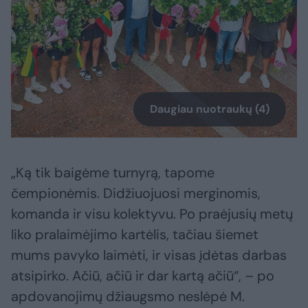
Daugiau nuotraukų (4)
„Ką tik baigėme turnyrą, tapome
čempionėmis. Didžiuojuosi merginomis,
komanda ir visu kolektyvu. Po praėjusių metų
liko pralaimėjimo kartėlis, tačiau šiemet
mums pavyko laimėti, ir visas įdėtas darbas
atsipirko. Ačiū, ačiū ir dar kartą ačiū“, – po
apdovanojimų džiaugsmo neslėpė M.