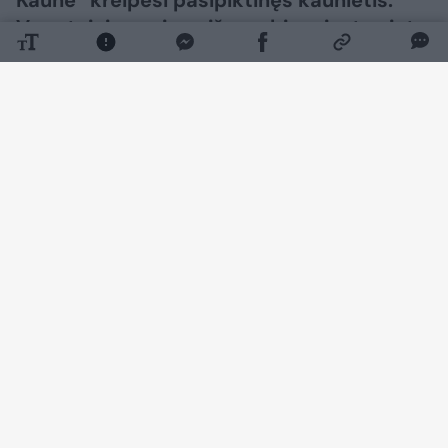
Kaune“ kreipėsi pasipiktinęs kaunietis.
Vyro teigimu, viena iš svarbių miesto vietų
– Vytauto prospektas bei teritorija aplink
Autobusų stotį – pastaruoju metu tampa
vis mažiau patraukli miestiečiams ir Kauno
svečiams. Skaitytojas atkreipia dėmesį į
švaros trūkumą, dvėselienos smarvę ir
benamių elgesį minėtoje teritorijoje.