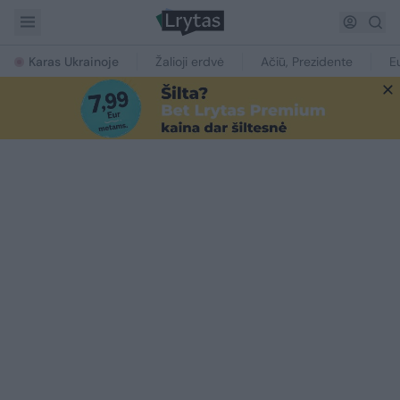
Karas Ukrainoje
Žalioji erdvė
Ačiū, Prezidente
E