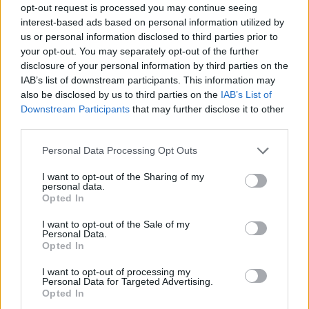
opt-out request is processed you may continue seeing
interest-based ads based on personal information utilized by
Susiję straipsniai
us or personal information disclosed to third parties prior to
your opt-out. You may separately opt-out of the further
disclosure of your personal information by third parties on the
IAB’s list of downstream participants. This information may
also be disclosed by us to third parties on the
IAB’s List of
Downstream Participants
that may further disclose it to other
third parties.
Personal Data Processing Opt Outs
I want to opt-out of the Sharing of my
personal data.
Opted In
Pakvietė merginą į
Išgirdus
pasimatymą ir pakraupo:
reikalav
I want to opt-out of the Sale of my
Personal Data.
„Netikėjau, kad taip būna“
išmušė: t
Opted In
moterį
I want to opt-out of processing my
Personal Data for Targeted Advertising.
Opted In