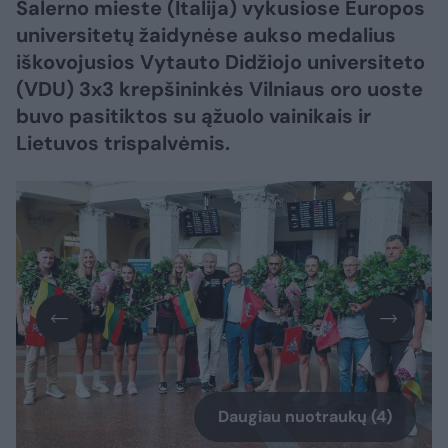
Salerno mieste (Italija) vykusiose Europos
universitetų žaidynėse aukso medalius
iškovojusios Vytauto Didžiojo universiteto
(VDU) 3x3 krepšininkės Vilniaus oro uoste
buvo pasitiktos su ąžuolo vainikais ir
Lietuvos trispalvėmis.
Daugiau nuotraukų (4)