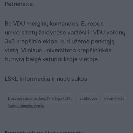
Petrėnaitė.
Be VDU merginų komandos, Europos
universitetų žaidynėse varžėsi ir VDU vaikinų
3x3 krepšinio ekipa, kuri užėmė penktąją
vietą. Vilniaus universiteto krepšininkės
turnyrą baigė keturioliktoje vietoje.
LSKL informacija ir nuotraukos
Lietuvos studentų krepšinio lyga (LSKL)
sutiktuvės
krepšininkės
Rodyti daugiau žymių
Komentuoti po šiuo straipsniu