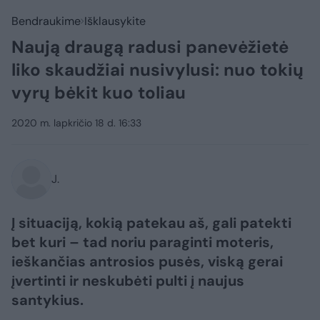
Bendraukime
Išklausykite
Naują draugą radusi panevėžietė
liko skaudžiai nusivylusi: nuo tokių
vyrų bėkit kuo toliau
2020 m. lapkričio 18 d. 16:33
J.
Į situaciją, kokią patekau aš, gali patekti
bet kuri – tad noriu paraginti moteris,
ieškančias antrosios pusės, viską gerai
įvertinti ir neskubėti pulti į naujus
santykius.