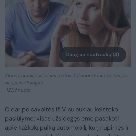
Daugiau nuotraukų (4)
Moteris kankinosi visus metus, kol suprato, ko vertas jos
naujasis draugas.
123rf nuotr.
O dar po savaitės iš V. sulaukiau keistoko
pasiūlymo: visas užsidegęs ėmė pasakoti
apie kažkokį puikų automobilį, kurį nupirkęs ir