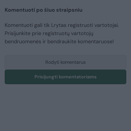
Komentuoti po šiuo straipsniu
Komentuoti gali tik Lrytas registruoti vartotojai.
Prisijunkite prie registruotų vartotojų
bendruomenės ir bendraukite komentaruose!
Rodyti komentarus
Prisijungti komentatoriams