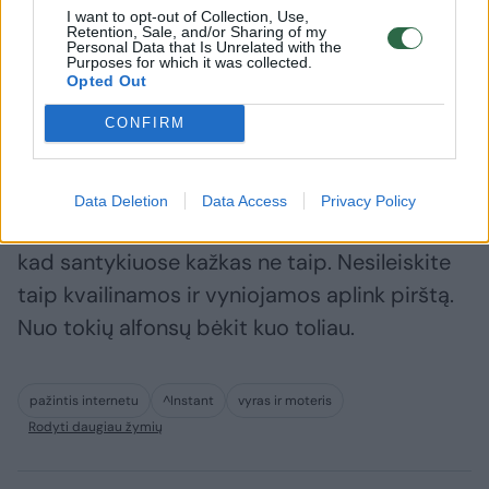
I want to opt-out of Collection, Use,
Retention, Sale, and/or Sharing of my
Personal Data that Is Unrelated with the
Tiesa, teisybės dėlei turiu pasakyti, kad skolą
Purposes for which it was collected.
Opted Out
jis man grąžino. Bet štai sudegintų nervų ir
prarasto laiko niekas nesugrąžins.
CONFIRM
Tad būkite budrios, merginos ir moterys.
Data Deletion
Data Access
Privacy Policy
Nepraleiskite pro akis net mažiausio įtarimo,
kad santykiuose kažkas ne taip. Nesileiskite
taip kvailinamos ir vyniojamos aplink pirštą.
Nuo tokių alfonsų bėkit kuo toliau.
pažintis internetu
^Instant
vyras ir moteris
Rodyti daugiau žymių