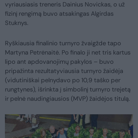
vyriausiasis treneris Dainius Novickas, o už
fizinį rengimą buvo atsakingas Algirdas
Stuknys.
Ryškiausia finalinio turnyro žvaigžde tapo
Martyna Petrėnaitė. Po finalo ji net tris kartus
lipo ant apdovanojimų pakylos – buvo
pripažinta rezultatyviausia turnyro žaidėja
(vidutiniškai pelnydavo po 10,9 taško per
rungtynes), išrinkta į simbolinį turnyro trejetą
ir pelnė naudingiausios (MVP) žaidėjos titulą.