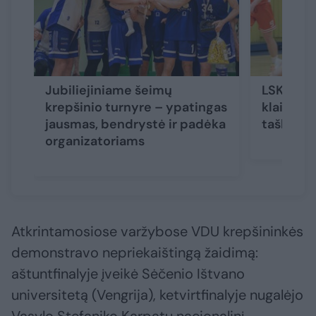
Jubiliejiniame šeimų
LSKL če
krepšinio turnyre – ypatingas
klaipėdie
jausmas, bendrystė ir padėka
taškų def
organizatoriams
Atkrintamosiose varžybose VDU krepšininkės
demonstravo nepriekaištingą žaidimą:
aštuntfinalyje įveikė Sėčenio Ištvano
universitetą (Vengrija), ketvirtfinalyje nugalėjo
Vasylo Stefaniko Karpatų nacionalinį