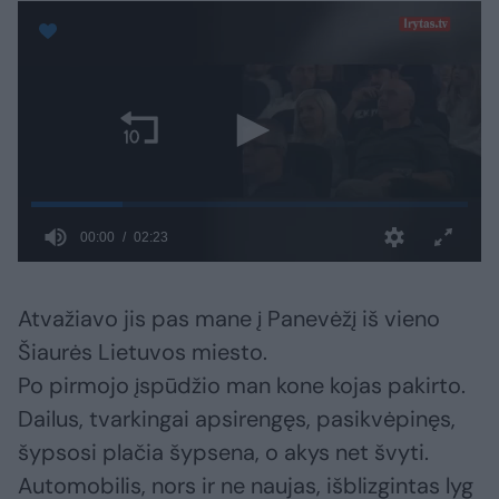
Atvažiavo jis pas mane į Panevėžį iš vieno
Šiaurės Lietuvos miesto.
Po pirmojo įspūdžio man kone kojas pakirto.
Dailus, tvarkingai apsirengęs, pasikvėpinęs,
šypsosi plačia šypsena, o akys net švyti.
Automobilis, nors ir ne naujas, išblizgintas lyg