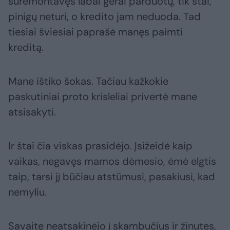
suremontavęs labai gerai parduotų, tik štai,
pinigų neturi, o kredito jam neduoda. Tad
tiesiai šviesiai paprašė manęs paimti
kreditą.
Mane ištiko šokas. Tačiau kažkokie
paskutiniai proto krisleliai privertė mane
atsisakyti.
Ir štai čia viskas prasidėjo. Įsižeidė kaip
vaikas, negavęs mamos dėmesio, ėmė elgtis
taip, tarsi jį būčiau atstūmusi, pasakiusi, kad
nemyliu.
Savaitę neatsakinėjo į skambučius ir žinutes,