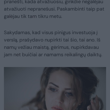
pranešti, kada atvažiuosiu, ginkdie negalėjau
atvažiuoti nepranešusi. Paskambinti taip pat
galėjau tik tam tikru metu.
Sakydamas, kad visus pinigus investuoja į
verslą, prašydavo nupirkti tai šio, tai ano. Iš
namų vežiau maistą, gėrimus, nupirkdavau
jam net buičiai ar namams reikalingų daiktų.