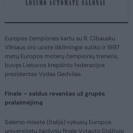
Europos čempiones kartu su R. Cibausku
Vilniaus oro uoste iškilmingai sutiko ir 1997
metų Europos moterų čempionių treneris,
buvęs Lietuvos krepšinio federacijos
prezidentas Vydas Gedvilas.
Finale – saldus revanšas už grupės
pralaimėjimą
Salerno mieste (Italija) vykusių Europos
universitetų žaidynių finale Vytauto Didžiojo