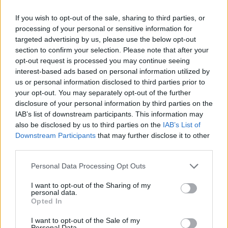
skubu, atsakiau, kad į darbą ir palinkėjau jam
If you wish to opt-out of the sale, sharing to third parties, or
gražios dienos.
processing of your personal or sensitive information for
targeted advertising by us, please use the below opt-out
section to confirm your selection. Please note that after your
Nuėjus į darbą dar kelias valandas galvojau
opt-out request is processed you may continue seeing
interest-based ads based on personal information utilized by
apie sutiktą nepažįstamąjį. Bet tuo viskas dar
us or personal information disclosed to third parties prior to
nesibaigė. Po kelių valandų gavau pranešimą į
your opt-out. You may separately opt-out of the further
„Facebook“, mat gavau naują kvietimą
disclosure of your personal information by third parties on the
IAB’s list of downstream participants. This information may
draugauti. Atsidariusi pranešimą pamačiau,
also be disclosed by us to third parties on the
IAB’s List of
kad tai tas pats žmogus, kurį sutikau
Downstream Participants
that may further disclose it to other
third parties.
troleibuse.
Personal Data Processing Opt Outs
I want to opt-out of the Sharing of my
Susiję straipsniai
personal data.
Opted In
I want to opt-out of the Sale of my
Personal Data.