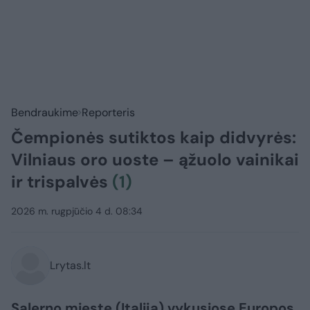
Bendraukime
Reporteris
Čempionės sutiktos kaip didvyrės:
Vilniaus oro uoste – ąžuolo vainikai
ir trispalvės
(1)
2026 m. rugpjūčio 4 d. 08:34
Lrytas.lt
Salerno mieste (Italija) vykusiose Europos