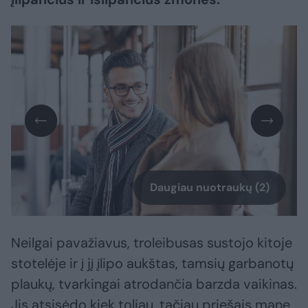
Daugiau nuotraukų (2)
Neilgai pavažiavus, troleibusas sustojo kitoje
stotelėje ir į jį įlipo aukštas, tamsių garbanotų
plaukų, tvarkingai atrodančia barzda vaikinas.
Jis atsisėdo kiek toliau, tačiau priešais mane,