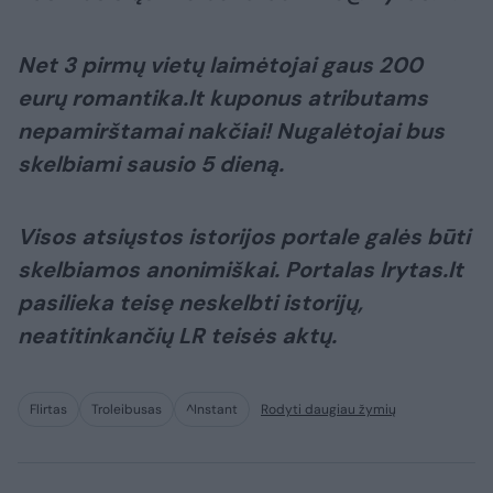
Net 3 pirmų vietų laimėtojai gaus 200
eurų romantika.lt kuponus atributams
nepamirštamai nakčiai! Nugalėtojai bus
skelbiami sausio 5 dieną.
Visos atsiųstos istorijos portale galės būti
skelbiamos anonimiškai. Portalas lrytas.lt
pasilieka teisę neskelbti istorijų,
neatitinkančių LR teisės aktų.
Flirtas
Troleibusas
^Instant
Rodyti daugiau žymių