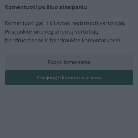
Komentuoti po šiuo straipsniu
Komentuoti gali tik Lrytas registruoti vartotojai.
Prisijunkite prie registruotų vartotojų
bendruomenės ir bendraukite komentaruose!
Rodyti komentarus
Prisijungti komentatoriams