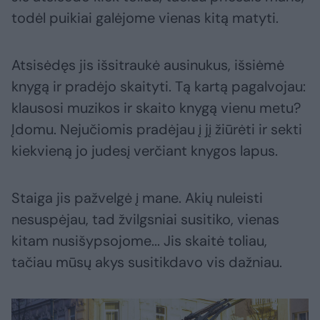
todėl puikiai galėjome vienas kitą matyti.
Atsisėdęs jis išsitraukė ausinukus, išsiėmė
knygą ir pradėjo skaityti. Tą kartą pagalvojau:
klausosi muzikos ir skaito knygą vienu metu?
Įdomu. Nejučiomis pradėjau į jį žiūrėti ir sekti
kiekvieną jo judesį verčiant knygos lapus.
Staiga jis pažvelgė į mane. Akių nuleisti
nesuspėjau, tad žvilgsniai susitiko, vienas
kitam nusišypsojome... Jis skaitė toliau,
tačiau mūsų akys susitikdavo vis dažniau.