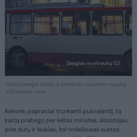
Daugiau nuotraukų (2)
Vaikino poelgis išlipus iš troleibuso nustebino merginą.
V.Ščiavinsko nuotr.
Kelionė, paprastai trunkanti pusvalandį, tą
kartą prabėgo per kelias minutes. Atsistojau
prie durų ir laukiau, kol troleibusas sustos