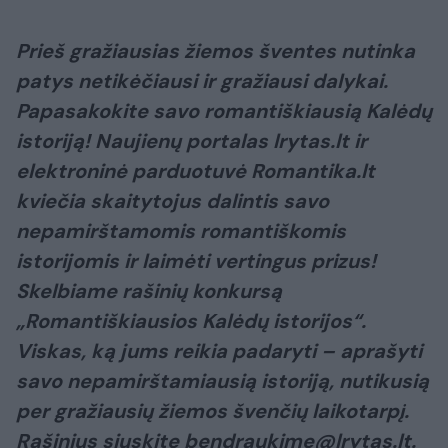
Prieš gražiausias žiemos šventes nutinka
patys netikėčiausi ir gražiausi dalykai.
Papasakokite savo romantiškiausią Kalėdų
istoriją! Naujienų portalas lrytas.lt ir
elektroninė parduotuvė Romantika.lt
kviečia skaitytojus dalintis savo
nepamirštamomis romantiškomis
istorijomis ir laimėti vertingus prizus!
Skelbiame rašinių konkursą
„Romantiškiausios Kalėdų istorijos“.
Viskas, ką jums reikia padaryti – aprašyti
savo nepamirštamiausią istoriją, nutikusią
per gražiausių žiemos švenčių laikotarpį.
Rašinius siųskite bendraukime@lrytas.lt.