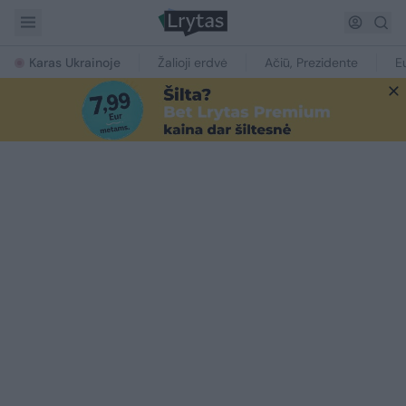
Karas Ukrainoje
Žalioji erdvė
Ačiū, Prezidente
E