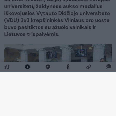
universitetų žaidynėse aukso medalius
iškovojusios Vytauto Didžiojo universiteto
(VDU) 3x3 krepšininkės Vilniaus oro uoste
buvo pasitiktos su ąžuolo vainikais ir
Lietuvos trispalvėmis.
Daugiau nuotraukų (4)