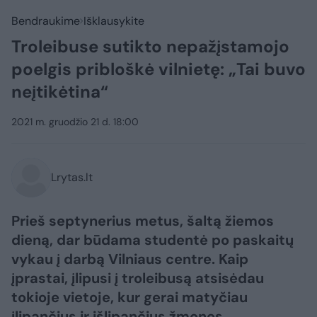
Bendraukime
Išklausykite
Troleibuse sutikto nepažįstamojo
poelgis pribloškė vilnietę: „Tai buvo
neįtikėtina“
2021 m. gruodžio 21 d. 18:00
Lrytas.lt
Prieš septynerius metus, šaltą žiemos
dieną, dar būdama studentė po paskaitų
vykau į darbą Vilniaus centre. Kaip
įprastai, įlipusi į troleibusą atsisėdau
tokioje vietoje, kur gerai matyčiau
įlipančius ir išlipančius žmones.