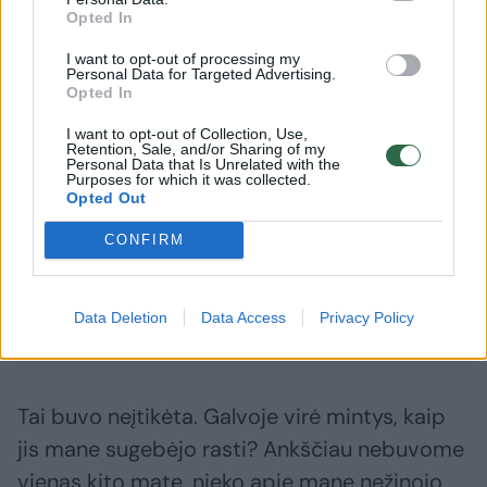
Opted In
I want to opt-out of processing my
Personal Data for Targeted Advertising.
Opted In
I want to opt-out of Collection, Use,
Retention, Sale, and/or Sharing of my
Personal Data that Is Unrelated with the
Purposes for which it was collected.
Mylimojo buvusiąją išvydo
Per švent
Opted Out
ten, kur visai nesitikėjo: „Tai
apsistoti
CONFIRM
vedė iš proto“
išsižiojo
išprotėj
Data Deletion
Data Access
Privacy Policy
Tai buvo neįtikėta. Galvoje virė mintys, kaip
jis mane sugebėjo rasti? Ankščiau nebuvome
vienas kito matę, nieko apie mane nežinojo,