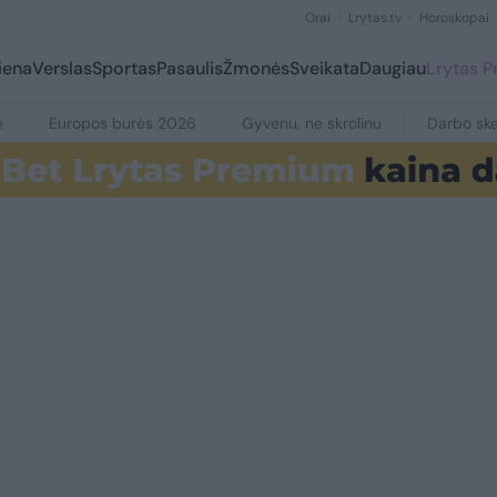
Orai
Lrytas.tv
Horoskopai
iena
Verslas
Sportas
Pasaulis
Žmonės
Sveikata
Daugiau
Lrytas 
e
Europos burės 2026
Gyvenu, ne skrolinu
Darbo ske