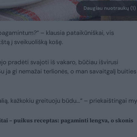
Daugiau nuotraukų (1)
 pagamintum?“ – klausia pataikūniškai, vis
tą į sveikuolišką košę.
jo pradėti svajoti iš vakaro, būčiau išvirusi
Su ja gi nemažai terlionės, o man savaitgalį buities
, kažkokiu greituoju būdu...“ – priekaištingai my
tai – puikus receptas: pagaminti lengva, o skonis