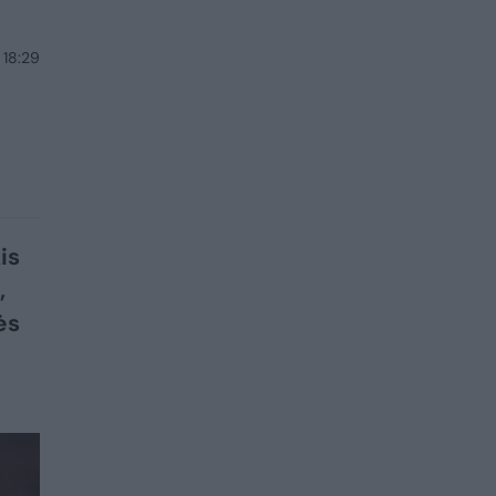
 18:29
is
,
ės