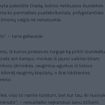
ta paleidžia tiradą, kokios netikusios šiuolaikės
ia ko permaltais pusfabrikačiais, prilygstančiais
s žmonių valgis nė nenutuokia.
s“, – taria galiausiai.
mo, iš kurios prekeivės turguje ką pirkti: burokėli
ystalis ant kampo, morkas iš jauno vaikino kitam
ambios ūkininkės, raugintus agurkus iš tokios
 kibirėlį raugintų kopūstų, o štai lukštentos
ntrio.
nkė, viso to namie turėtum, bet kur tau, iki nuovo
nulio“, – nesusilaiko neįkandusi savu stiliumi.