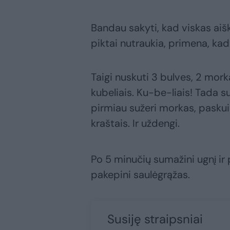
Bandau sakyti, kad viskas aiš
piktai nutraukia, primena, kad 
Taigi nuskuti 3 bulves, 2 mork
kubeliais. Ku-be-liais! Tada suž
pirmiau sužeri morkas, paskui 
kraštais. Ir uždengi.
Po 5 minučių sumažini ugnį ir p
pakepini saulėgrąžas.
Susiję straipsniai