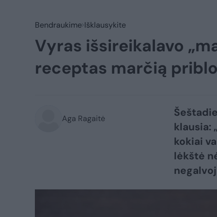
Bendraukime
Išklausykite
Vyras išsireikalavo „m
receptas marčią pribl
Šeštadie
Aga Ragaitė
klausia:
kokiai v
lėkštė n
negalvoj