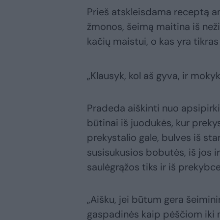
Prieš atskleisdama receptą any
žmonos, šeimą maitina iš nežin
kačių maistui, o kas yra tikra
„Klausyk, kol aš gyva, ir mokyki
Pradeda aiškinti nuo apsipirki
būtinai iš juodukės, kur prek
prekystalio gale, bulves iš st
susisukusios bobutės, iš jos ir
saulėgrąžos tiks ir iš prekybce
„Aišku, jei būtum gera šeimini
gaspadinės kaip pėščiom iki mė