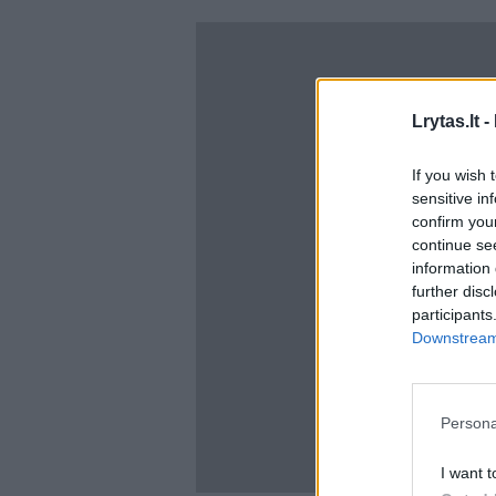
Lrytas.lt -
If you wish 
sensitive in
confirm you
continue se
information 
further disc
participants
Downstream 
Persona
I want t