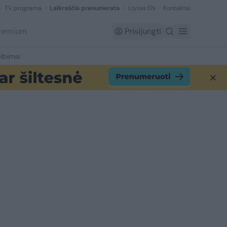
TV programa
Laikraščio prenumerata
Lrytas EN
Kontaktai
Premium
Prisijungti
lbimai