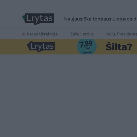
Naujausi
Skaitomiausi
Lietuvos d
Karas Ukrainoje
Žalioji erdvė
Ačiū, Prezident