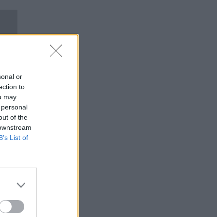
sonal or
ection to
ou may
 personal
out of the
 downstream
B’s List of