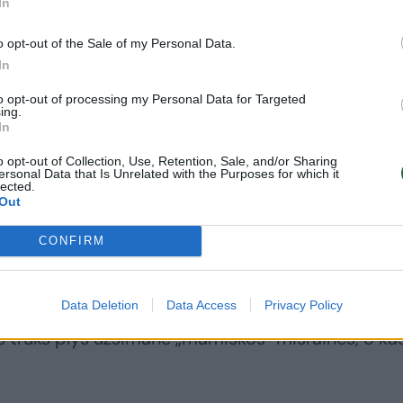
In
uotą nevirtą buroką?“– stebiuosi.
o opt-out of the Sale of my Personal Data.
In
to opt-out of processing my Personal Data for Targeted
 tau pasakys receptą. Jai kažkaip greit išeidavo, v
ing.
In
 lygina mane, marčią, su idealiąja anyta.
o opt-out of Collection, Use, Retention, Sale, and/or Sharing
ersonal Data that Is Unrelated with the Purposes for which it
lected.
mirtinas.
Out
CONFIRM
line mišraine mamelė savo lepūnėlį šėrė, kad net 
Data Deletion
Data Access
Privacy Policy
 trūks plyš užsimanė „mamiškos“ mišrainės, o kas