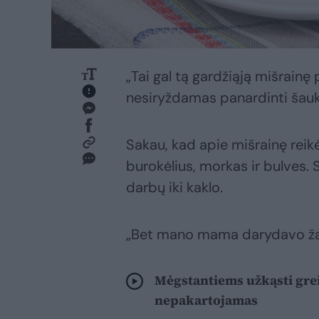
„Tai gal tą gardžiąją mišrainę
nesiryždamas panardinti šaukš
Sakau, kad apie mišrainę reikė
burokėlius, morkas ir bulves. 
darbų iki kaklo.
„Bet mano mama darydavo žalią
Mėgstantiems užkąsti grei
nepakartojamas