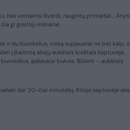
ku, kas verdama išverdi, raugintų primaišai… Anyt
čia gi greitoji mišrainė.
as ir du burokėlius, viską supjaustai ne bet kaip, o
eri į įkaitintą aliejų aukštais kraštais keptuvėje,
burokėlius, galiausiai bulves. Būtent – aukštais
alieki dar 20-čiai minutėlių. Kitoje keptuvėje alie