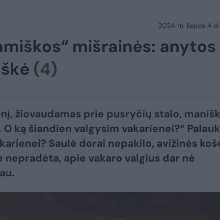
2024 m. liepos 4 d.
amiškos“ mišrainės: anytos
oškė
(4)
nį, žiovaudamas prie pusryčių stalo, manišk
 „ O ką šiandien valgysim vakarienei?“ Palauk
akarienei? Saulė dorai nepakilo, avižinės koš
ė nepradėta, apie vakaro valgius dar nė
au.