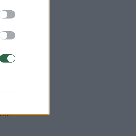
iens
ėmęs
 tai