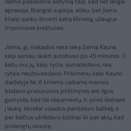
namie pasididina šildymą taip, kad net langai
aprasoja. Brangiai suploja, aišku, bet jiems
kitaip sunku ištverti šaltą klimatą, užaugus
tropiniuose kraštuose.
Jiems, gi, niekados nėra tekę žiemą Kaune,
kaip seniau, laukti autobuso po 45 minutes. O
šaltu oru jų, kaip tyčia, sumažėdavo, nes
rytais neužsivesdavo. Prisimenu, kaip Kauno
darželyje Nr. 6 kitiems vaikams mamos
būdavo prisiuvusios pirštinytes ant ilgos
gumytės, kad tie nepamestų. Ir, prieš išeinant
į lauką, tėveliai visados parišdavo šalikėlį, o
per šalčius užrišdavo būtinai iki pat akių, kad
pridengtų nosytę.