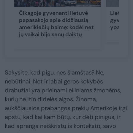
Čikagoje gyvenanti lietuvė
Lietuvė 
papasakojo apie didžiausią
gyvenant
amerikiečių baimę: kodėl net
ypatingi
jų vaikai bijo senų daiktų
Sakysite, kad pigu, nes šlamštas? Ne,
nebūtinai. Net ir labai geros kokybės
drabužiai yra prieinami eiliniams žmonėms,
kurių ne itin didelės algos. Žinoma,
aukščiausios prabangos prekių Amerikoje irgi
apstu, kad kai kam būtų, kur dėti pinigus, ir
kad apranga neiškristų is konteksto, savo