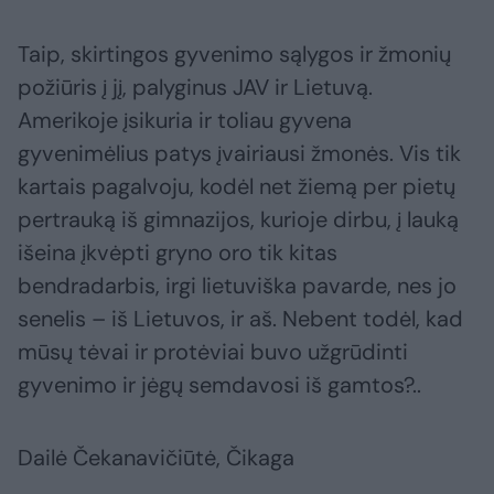
Taip, skirtingos gyvenimo sąlygos ir žmonių
požiūris į jį, palyginus JAV ir Lietuvą.
Amerikoje įsikuria ir toliau gyvena
gyvenimėlius patys įvairiausi žmonės. Vis tik
kartais pagalvoju, kodėl net žiemą per pietų
pertrauką iš gimnazijos, kurioje dirbu, į lauką
išeina įkvėpti gryno oro tik kitas
bendradarbis, irgi lietuviška pavarde, nes jo
senelis – iš Lietuvos, ir aš. Nebent todėl, kad
mūsų tėvai ir protėviai buvo užgrūdinti
gyvenimo ir jėgų semdavosi iš gamtos?..
Dailė Čekanavičiūtė, Čikaga