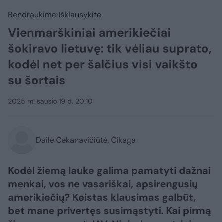
Bendraukime
Išklausykite
Vienmarškiniai amerikiečiai
šokiravo lietuvę: tik vėliau suprato,
kodėl net per šalčius visi vaikšto
su šortais
2025 m. sausio 19 d. 20:10
Dailė Čekanavičiūtė, Čikaga
Kodėl žiemą lauke galima pamatyti dažnai
menkai, vos ne vasariškai, apsirengusių
amerikiečių? Keistas klausimas galbūt,
bet mane privertęs susimąstyti. Kai pirmą