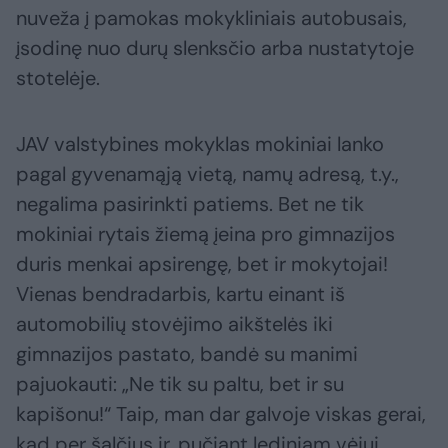
nuveža į pamokas mokykliniais autobusais,
įsodinę nuo durų slenksčio arba nustatytoje
stotelėje.
JAV valstybines mokyklas mokiniai lanko
pagal gyvenamąją vietą, namų adresą, t.y.,
negalima pasirinkti patiems. Bet ne tik
mokiniai rytais žiemą įeina pro gimnazijos
duris menkai apsirengę, bet ir mokytojai!
Vienas bendradarbis, kartu einant iš
automobilių stovėjimo aikštelės iki
gimnazijos pastato, bandė su manimi
pajuokauti: „Ne tik su paltu, bet ir su
kapišonu!“ Taip, man dar galvoje viskas gerai,
kad per šalčius ir, pučiant lediniam vėjui,