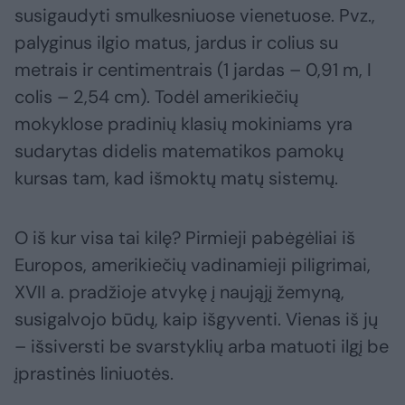
susigaudyti smulkesniuose vienetuose. Pvz.,
palyginus ilgio matus, jardus ir colius su
metrais ir centimentrais (1 jardas – 0,91 m, I
colis – 2,54 cm). Todėl amerikiečių
mokyklose pradinių klasių mokiniams yra
sudarytas didelis matematikos pamokų
kursas tam, kad išmoktų matų sistemų.
O iš kur visa tai kilę? Pirmieji pabėgėliai iš
Europos, amerikiečių vadinamieji piligrimai,
XVII a. pradžioje atvykę į naująjį žemyną,
susigalvojo būdų, kaip išgyventi. Vienas iš jų
– išsiversti be svarstyklių arba matuoti ilgį be
įprastinės liniuotės.