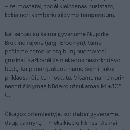
– termostatai, todėl kiekvienas nusistato,
kokią nori kambarių šildymo temperatūrą.
Kai seniau su šeima gyvenome Niujorke,
Bruklino rajone (angl. Brooklyn), tame
pačiame name keletą butų nuomavosi
gruzinai. Kažkodėl jie niekados nestokodavo
būdų, kaip manipuliuoti namo šeimininkui
priklausančiu termostatu. Visame name nori-
nenori šildymas būdavo užsukamas iki +30º
C.
Čikagos priemiestyje, kur dabar gyvename,
daug kaimynų – meksikiečių kilmės. Jie irgi