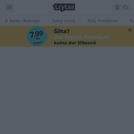
Karas Ukrainoje
Žalioji erdvė
Ačiū, Prezidente
E