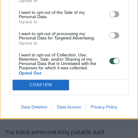
Opted In
vietoje ilgų kelnių.
I want to opt-out of the Sale of my
Personal Data.
Opted In
I want to opt-out of processing my
Personal Data for Targeted Advertising.
Opted In
I want to opt-out of Collection, Use,
Retention, Sale, and/or Sharing of my
Personal Data that Is Unrelated with the
Purposes for which it was collected.
Opted Out
CONFIRM
Daugiau nuotraukų (4)
Data Deletion
Data Access
Privacy Policy
123rf.com asociatyvioji nuotr.
Yra tokia senovinė kinų patarlė, kad