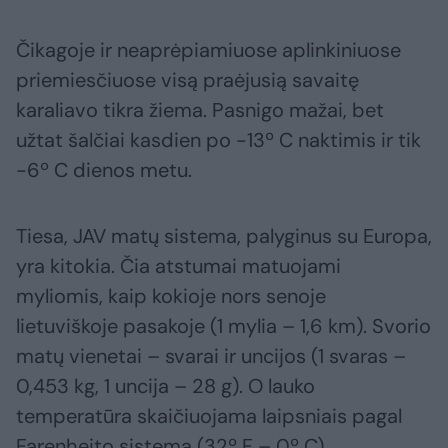
Čikagoje ir neaprėpiamiuose aplinkiniuose
priemiesčiuose visą praėjusią savaitę
karaliavo tikra žiema. Pasnigo mažai, bet
užtat šalčiai kasdien po -13º C naktimis ir tik
-6º C dienos metu.
Tiesa, JAV matų sistema, palyginus su Europa,
yra kitokia. Čia atstumai matuojami
myliomis, kaip kokioje nors senoje
lietuviškoje pasakoje (1 mylia – 1,6 km). Svorio
matų vienetai – svarai ir uncijos (1 svaras –
0,453 kg, 1 uncija – 28 g). O lauko
temperatūra skaičiuojama laipsniais pagal
Farenheito sistemą (32º F – 0º C).