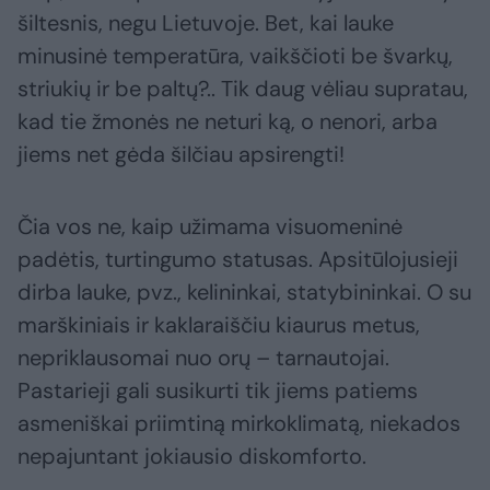
šiltesnis, negu Lietuvoje. Bet, kai lauke
minusinė temperatūra, vaikščioti be švarkų,
striukių ir be paltų?.. Tik daug vėliau supratau,
kad tie žmonės ne neturi ką, o nenori, arba
jiems net gėda šilčiau apsirengti!
Čia vos ne, kaip užimama visuomeninė
padėtis, turtingumo statusas. Apsitūlojusieji
dirba lauke, pvz., kelininkai, statybininkai. O su
marškiniais ir kaklaraiščiu kiaurus metus,
nepriklausomai nuo orų – tarnautojai.
Pastarieji gali susikurti tik jiems patiems
asmeniškai priimtiną mirkoklimatą, niekados
nepajuntant jokiausio diskomforto.