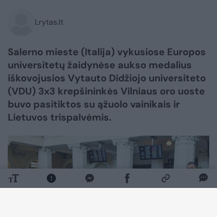
Lrytas.lt
Salerno mieste (Italija) vykusiose Europos
universitetų žaidynėse aukso medalius
iškovojusios Vytauto Didžiojo universiteto
(VDU) 3x3 krepšininkės Vilniaus oro uoste
buvo pasitiktos su ąžuolo vainikais ir
Lietuvos trispalvėmis.