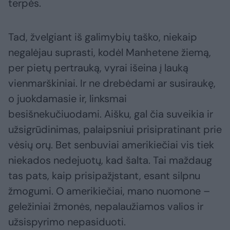
terpės.
Tad, žvelgiant iš galimybių taško, niekaip
negalėjau suprasti, kodėl Manhetene žiemą,
per pietų pertrauką, vyrai išeina į lauką
vienmarškiniai. Ir ne drebėdami ar susiraukę,
o juokdamasie ir, linksmai
besišnekučiuodami. Aišku, gal čia suveikia ir
užsigrūdinimas, palaipsniui prisipratinant prie
vėsių orų. Bet senbuviai amerikiečiai vis tiek
niekados nedejuotų, kad šalta. Tai maždaug
tas pats, kaip prisipažįstant, esant silpnu
žmogumi. O amerikiečiai, mano nuomone –
geležiniai žmonės, nepalaužiamos valios ir
užsispyrimo nepasiduoti.