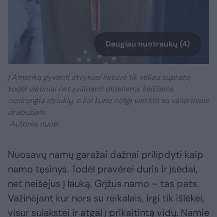
Daugiau nuotraukų (4)
Į Ameriką gyventi atvykusi lietuvė tik vėliau suprato,
kodėl vietiniai net svilinanti dideliems šalčiams
nesirengia striukių, o kai kurie netgi vaikšto su vasariniais
drabužiais.
Autorės nuotr.
Nuosavų namų garažai dažnai prilipdyti kaip
namo tęsinys. Todėl pravėrei duris ir įsėdai,
net neišėjus į lauką. Grįžus namo – tas pats.
Važinėjant kur nors su reikalais, irgi tik išlėkei,
visur sulakstei ir atgal į prikaitintą vidų. Namie