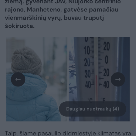
žiemą, gyvenant JAV, Niujorko centrinio
rajono, Manheteno, gatvėse pamačiau
vienmarškinių vyrų, buvau truputį
šokiruota.
Daugiau nuotraukų (4)
Taip, šiame pasaulio didmiestyje klimatas yra