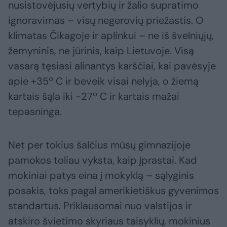
nusistovėjusių vertybių ir žalio supratimo
ignoravimas – visų negerovių priežastis. O
klimatas Čikagoje ir aplinkui – ne iš švelniųjų,
žemyninis, ne jūrinis, kaip Lietuvoje. Visą
vasarą tęsiasi alinantys karščiai, kai pavėsyje
apie +35º C ir beveik visai nelyja, o žiemą
kartais šąla iki -27º C ir kartais mažai
tepasninga.
Net per tokius šalčius mūsų gimnazijoje
pamokos toliau vyksta, kaip įprastai. Kad
mokiniai patys eina į mokyklą – sąlyginis
posakis, toks pagal amerikietiškus gyvenimos
standartus. Priklausomai nuo valstijos ir
atskiro švietimo skyriaus taisyklių, mokinius