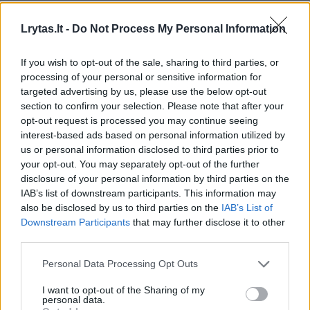
Amerikiečiai iki šiol tebesilaiko šios
Lrytas.lt -
Do Not Process My Personal Information
įsigalėjusios tvarkos ir, sekdami valgių
recepto aprašymu, miltus tebesemia
If you wish to opt-out of the sale, sharing to third parties, or
processing of your personal or sensitive information for
puodeliais ir cukraus kiekį tebeskaičiuoja
targeted advertising by us, please use the below opt-out
šaukštais, o kepimo miltelius – šauškteliais.
section to confirm your selection. Please note that after your
opt-out request is processed you may continue seeing
interest-based ads based on personal information utilized by
Kaip ten bebūtų, vis tiek negaliu ramiai
us or personal information disclosed to third parties prior to
your opt-out. You may separately opt-out of the further
žiūrėti, kaip gimnazijos, kurioje dirbu, labai
disclosure of your personal information by third parties on the
daug mokinių net per šalčius lauke vaikščioja
IAB’s list of downstream participants. This information may
also be disclosed by us to third parties on the
IAB’s List of
be jokių striukų, tik su bliuzonais. Apsiavę
Downstream Participants
that may further disclose it to other
kailinėmis šliurėmis, su užkulniu arba be jo, su
third parties.
plastikinėmis klumpėmis. Pasitaiko net tokių,
Personal Data Processing Opt Outs
kurie kiaurus metus demonstruoja vasarinių
I want to opt-out of the Sharing of my
rūbų madas, ateidami į mokyklą su šortais
personal data.