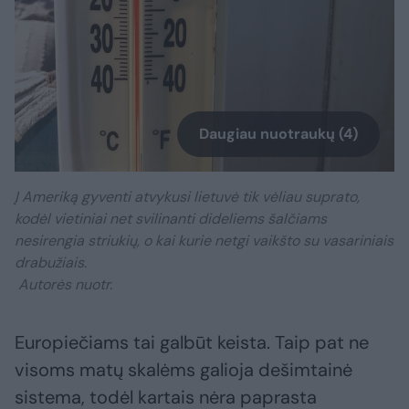
Daugiau nuotraukų (4)
Į Ameriką gyventi atvykusi lietuvė tik vėliau suprato,
kodėl vietiniai net svilinanti dideliems šalčiams
nesirengia striukių, o kai kurie netgi vaikšto su vasariniais
drabužiais.
Autorės nuotr.
Europiečiams tai galbūt keista. Taip pat ne
visoms matų skalėms galioja dešimtainė
sistema, todėl kartais nėra paprasta