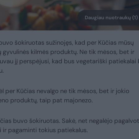
Daugiau nuotraukų (1)
 buvo šokiruotas sužinojęs, kad per Kūčias mūsų
gyvulinės kilmės produktų. Ne tik mėsos, bet ir
uvau jį perspėjusi, kad bus vegetariški patiekalai
u.
l per Kūčias nevalgo ne tik mėsos, bet ir jokio
pieno produktų, taip pat majonezo.
čias buvo šokiruotas. Sakė, net negalėjo pagalvot
 ir pagaminti tokius patiekalus.