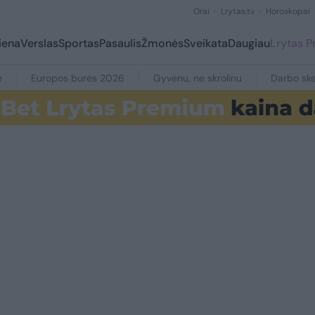
Orai
Lrytas.tv
Horoskopai
iena
Verslas
Sportas
Pasaulis
Žmonės
Sveikata
Daugiau
Lrytas 
e
Europos burės 2026
Gyvenu, ne skrolinu
Darbo ske