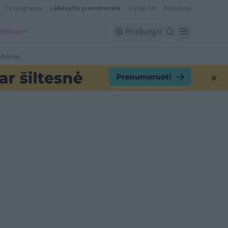
TV programa
Laikraščio prenumerata
Lrytas EN
Kontaktai
Premium
Prisijungti
lbimai