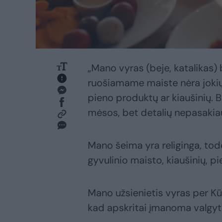
„Mano vyras (beje, katalikas)
ruošiamame maiste nėra jokių 
pieno produktų ar kiaušinių. B
mėsos, bet detalių nepasakia
Mano šeima yra religinga, todė
gyvulinio maisto, kiaušinių, 
Mano užsienietis vyras per Kū
kad apskritai įmanoma valgyti