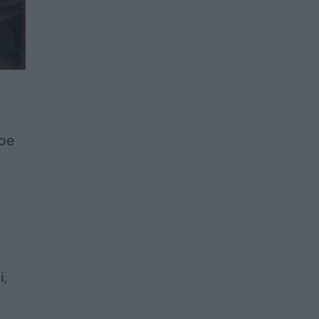
 be
i,