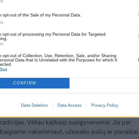
In
o opt-out of the Sale of my Personal Data.
In
to opt-out of processing my Personal Data for Targeted
ing.
sų gaminami patiekalai su silke. Jis mandagiai
In
inių, kuriuose buvo silkės. Kodėl?
o opt-out of Collection, Use, Retention, Sale, and/or Sharing
ersonal Data that Is Unrelated with the Purposes for which it
lected.
Out
uo mažens pratęs valgyti tik šviežią, neseniai
kė – tik nežinia, kiek laiko ir kokiomis sąlygomis
CONFIRM
uvis“.
Data Deletion
Data Access
Privacy Policy
as lietuvių Kūčių tradicijų. Mano šeima buvo
tradicijas. Vėliau kažkaip susigyvenome. Jis per
i baigiame vakarieniaut, užsisako sušių ar panašiai