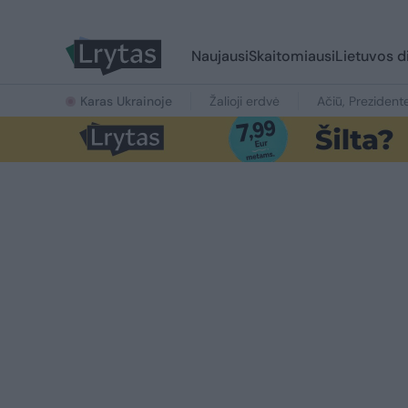
Naujausi
Skaitomiausi
Lietuvos d
Karas Ukrainoje
Žalioji erdvė
Ačiū, Prezident