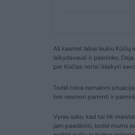
Aš kasmet labai laukiu Kūčių ir
laikydavausi ir pasninko. Deja
per Kūčias norisi išlaikyti savo
Todėl tokia nemaloni situacija d
bet nesinori paminti ir pamirš
Vyras sako, kad tai tik maista
jam paaiškinti, kodėl mums sva
nedėti sušių ar baltos mišrainė