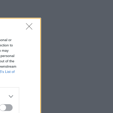
sonal or
ection to
ou may
 personal
out of the
 downstream
B’s List of