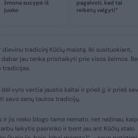
žmona sucypė iš
pagalvoti, kad tai
juoko
reikėtų valgyti“
 dievinu tradicinį Kūčių maistą. Iki susituokiant,
, dabar jau tenka prisitaikyti prie visos šeimos. Be
 tradicijas.
ėl vyro verčia jaustis kaltai ir prieš jį, ir prieš sav
ti savo senų tautos tradicijų.
s ir jis nieko blogo tame nemato, net nežinau, kaip
rbu laikytis pasninko ir bent jau ant Kūčių stalo
s (kurią jis, beje, labai mėgsta)“, – savo patirtimi