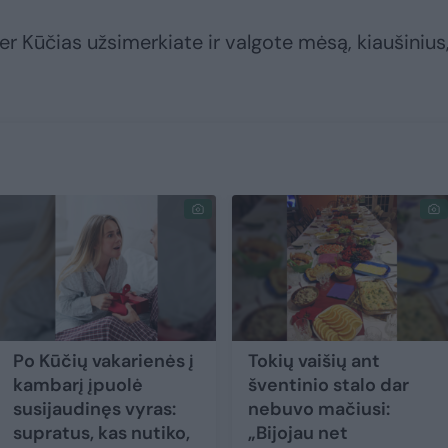
r Kūčias užsimerkiate ir valgote mėsą, kiaušinius
Po Kūčių vakarienės į
Tokių vaišių ant
kambarį įpuolė
šventinio stalo dar
susijaudinęs vyras:
nebuvo mačiusi:
supratus, kas nutiko,
„Bijojau net