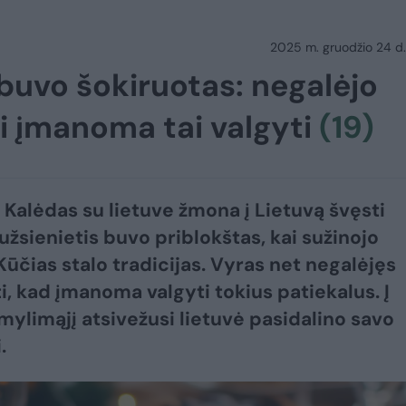
2025 m. gruodžio 24 d.
 buvo šokiruotas: negalėjo
ai įmanoma tai valgyti
(19)
r Kalėdas su lietuve žmona į Lietuvą švęsti
užsienietis buvo priblokštas, kai sužinojo
Kūčias stalo tradicijas. Vyras net negalėjęs
i, kad įmanoma valgyti tokius patiekalus. Į
mylimąjį atsivežusi lietuvė pasidalino savo
.