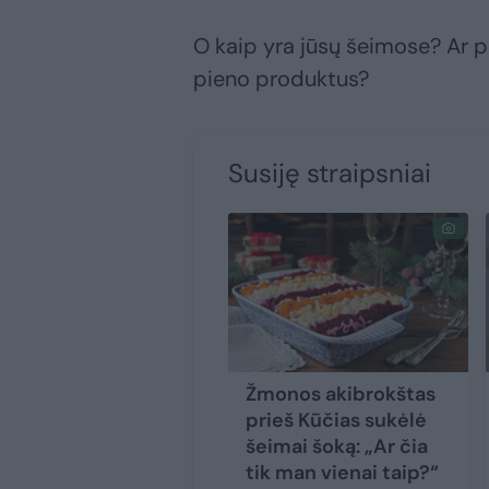
O kaip yra jūsų šeimose? Ar pe
pieno produktus?
Susiję straipsniai
Žmonos akibrokštas
prieš Kūčias sukėlė
šeimai šoką: „Ar čia
tik man vienai taip?“