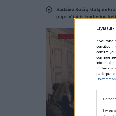
Kadaise Kūčių stalą nukra
papročiai ir tradicijos ke
Lrytas.lt -
If you wish 
sensitive in
confirm you
continue se
information 
further disc
participants
Downstream 
Persona
I want t