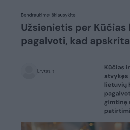
Bendraukime
Išklausykite
Užsienietis per Kūčias
pagalvoti, kad apskrit
Kūčias i
Lrytas.lt
atvykęs 
lietuvių 
pagalvot
gimtinę 
patirtimi