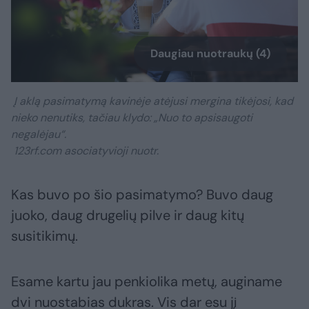
Daugiau nuotraukų (4)
Į aklą pasimatymą kavinėje atėjusi mergina tikėjosi, kad
nieko nenutiks, tačiau klydo: „Nuo to apsisaugoti
negalėjau“.
123rf.com asociatyvioji nuotr.
Kas buvo po šio pasimatymo? Buvo daug
juoko, daug drugelių pilve ir daug kitų
susitikimų.
Esame kartu jau penkiolika metų, auginame
dvi nuostabias dukras. Vis dar esu jį