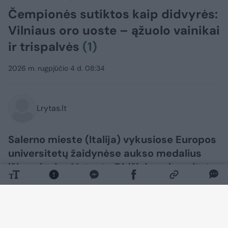
Čempionės sutiktos kaip didvyrės:
Vilniaus oro uoste – ąžuolo vainikai
ir trispalvės
(1)
2026 m. rugpjūčio 4 d. 08:34
Lrytas.lt
Salerno mieste (Italija) vykusiose Europos
universitetų žaidynėse aukso medalius
iškovojusios Vytauto Didžiojo universiteto
(VDU) 3x3 krepšininkės Vilniaus oro uoste
buvo pasitiktos su ąžuolo vainikais ir
Lietuvos trispalvėmis.