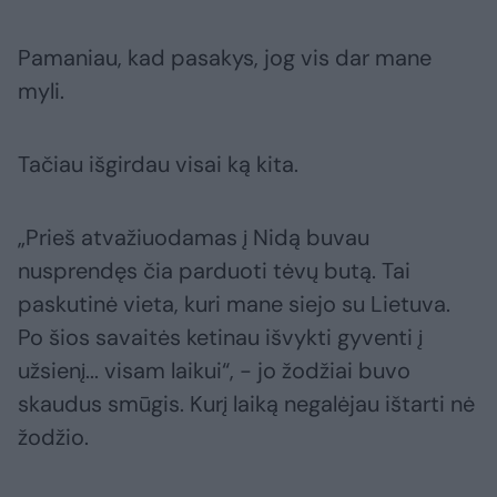
Pamaniau, kad pasakys, jog vis dar mane
myli.
Tačiau išgirdau visai ką kita.
„Prieš atvažiuodamas į Nidą buvau
nusprendęs čia parduoti tėvų butą. Tai
paskutinė vieta, kuri mane siejo su Lietuva.
Po šios savaitės ketinau išvykti gyventi į
užsienį... visam laikui“, - jo žodžiai buvo
skaudus smūgis. Kurį laiką negalėjau ištarti nė
žodžio.