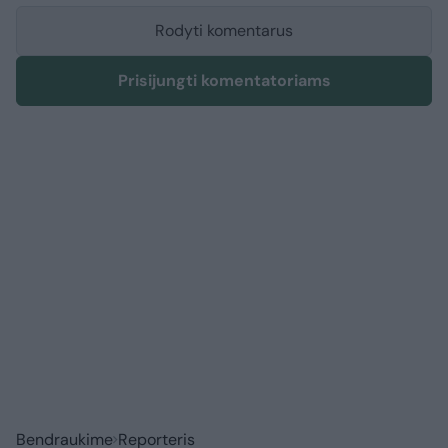
Rodyti komentarus
Prisijungti komentatoriams
Bendraukime
Reporteris