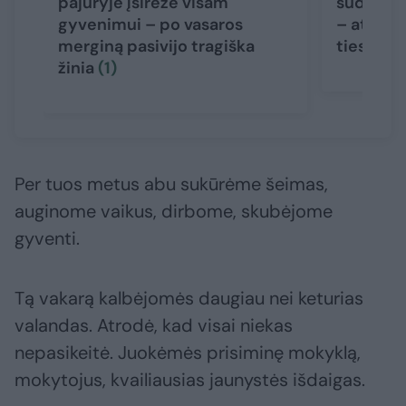
pajūryje įsirėžė visam
sudrumst
gyvenimui – po vasaros
– atidar
merginą pasivijo tragiška
tiesiog 
žinia
(1)
Per tuos metus abu sukūrėme šeimas,
auginome vaikus, dirbome, skubėjome
gyventi.
Tą vakarą kalbėjomės daugiau nei keturias
valandas. Atrodė, kad visai niekas
nepasikeitė. Juokėmės prisiminę mokyklą,
mokytojus, kvailiausias jaunystės išdaigas.