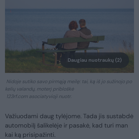
Daugiau nuotraukų (2)
Nidoje sutiko savo pirmąją meilę: tai, ką iš jo sužinojo po
kelių valandų, moterį pribloškė
123rf.com asociatyvioji nuotr.
Važiuodami daug tylėjome. Tada jis sustabdė
automobilį šalikelėje ir pasakė, kad turi man
kai ką prisipažinti.