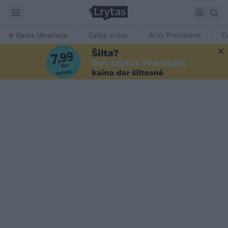
Karas Ukrainoje
Žalioji erdvė
Ačiū, Prezidente
E