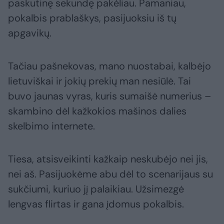
paskutinę sekundę pakėliau. Pamaniau,
pokalbis prablaškys, pasijuoksiu iš tų
apgavikų.
Tačiau pašnekovas, mano nuostabai, kalbėjo
lietuviškai ir jokių prekių man nesiūlė. Tai
buvo jaunas vyras, kuris sumaišė numerius –
skambino dėl kažkokios mašinos dalies
skelbimo internete.
Tiesa, atsisveikinti kažkaip neskubėjo nei jis,
nei aš. Pasijuokėme abu dėl to scenarijaus su
sukčiumi, kuriuo jį palaikiau. Užsimezgė
lengvas flirtas ir gana įdomus pokalbis.