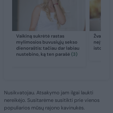
Vaikiną sukrėtė rastas
Žvaigždė
mylimosios buvusiųjų sekso
neįtikėt
dienoraštis: tačiau dar labiau
istorija
nustebino, ką ten parašė
(3)
Nusikvatojau. Atsakymo jam ilgai laukti
nereikėjo. Susitarėme susitikti prie vienos
populiarios mūsų rajono kavinukės.