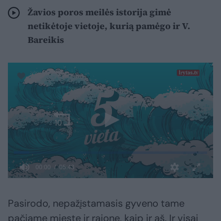
Žavios poros meilės istorija gimė
netikėtoje vietoje, kurią pamėgo ir V.
Bareikis
Pasirodo, nepažįstamasis gyveno tame
pačiame mieste ir rajone, kaip ir aš. Ir visai