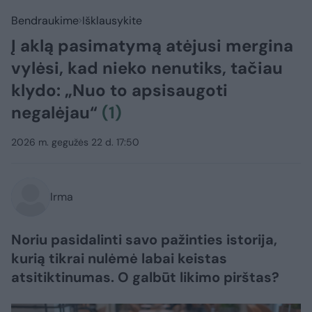
Bendraukime
Išklausykite
Į aklą pasimatymą atėjusi mergina
vylėsi, kad nieko nenutiks, tačiau
klydo: „Nuo to apsisaugoti
negalėjau“
(1)
2026 m. gegužės 22 d. 17:50
Irma
Noriu pasidalinti savo pažinties istorija,
kurią tikrai nulėmė labai keistas
atsitiktinumas. O galbūt likimo pirštas?