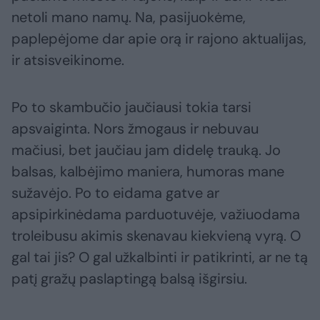
netoli mano namų. Na, pasijuokėme,
paplepėjome dar apie orą ir rajono aktualijas,
ir atsisveikinome.
Po to skambučio jaučiausi tokia tarsi
apsvaiginta. Nors žmogaus ir nebuvau
mačiusi, bet jaučiau jam didelę trauką. Jo
balsas, kalbėjimo maniera, humoras mane
sužavėjo. Po to eidama gatve ar
apsipirkinėdama parduotuvėje, važiuodama
troleibusu akimis skenavau kiekvieną vyrą. O
gal tai jis? O gal užkalbinti ir patikrinti, ar ne tą
patį gražų paslaptingą balsą išgirsiu.