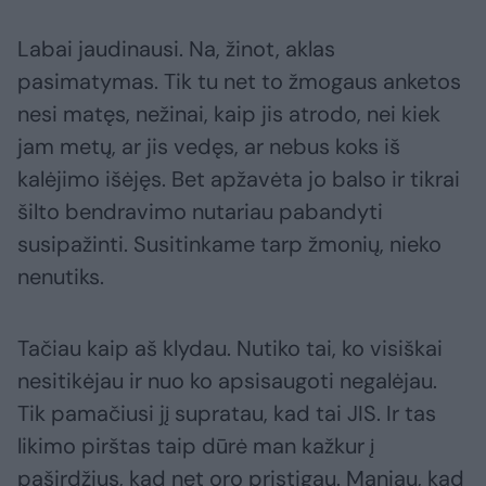
Labai jaudinausi. Na, žinot, aklas
pasimatymas. Tik tu net to žmogaus anketos
nesi matęs, nežinai, kaip jis atrodo, nei kiek
jam metų, ar jis vedęs, ar nebus koks iš
kalėjimo išėjęs. Bet apžavėta jo balso ir tikrai
šilto bendravimo nutariau pabandyti
susipažinti. Susitinkame tarp žmonių, nieko
nenutiks.
Tačiau kaip aš klydau. Nutiko tai, ko visiškai
nesitikėjau ir nuo ko apsisaugoti negalėjau.
Tik pamačiusi jį supratau, kad tai JIS. Ir tas
likimo pirštas taip dūrė man kažkur į
paširdžius, kad net oro pristigau. Maniau, kad