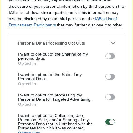
your opt-out. You may separately opt-out of the further
disclosure of your personal information by third parties on the
Komentuoti po šiuo straipsniu
IAB’s list of downstream participants. This information may
also be disclosed by us to third parties on the
IAB’s List of
Komentuoti gali tik Lrytas registruoti vartotojai.
Downstream Participants
that may further disclose it to other
Prisijunkite prie registruotų vartotojų
third parties.
bendruomenės ir bendraukite komentaruose!
Personal Data Processing Opt Outs
I want to opt-out of the Sharing of my
personal data.
Rodyti komentarus
Opted In
I want to opt-out of the Sale of my
Prisijungti komentatoriams
Personal Data.
Opted In
I want to opt-out of processing my
Personal Data for Targeted Advertising.
Opted In
I want to opt-out of Collection, Use,
Retention, Sale, and/or Sharing of my
Personal Data that Is Unrelated with the
Purposes for which it was collected.