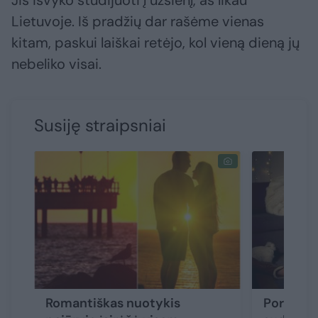
Jis išvyko studijuoti į užsienį, aš likau
Lietuvoje. Iš pradžių dar rašėme vienas
kitam, paskui laiškai retėjo, kol vieną dieną jų
nebeliko visai.
Susiję straipsniai
Romantiškas nuotykis
Poros ka