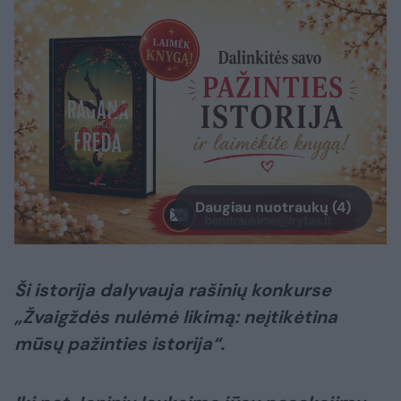
Daugiau nuotraukų (4)
Ši istorija dalyvauja rašinių konkurse
„Žvaigždės nulėmė likimą: neįtikėtina
mūsų pažinties istorija“.