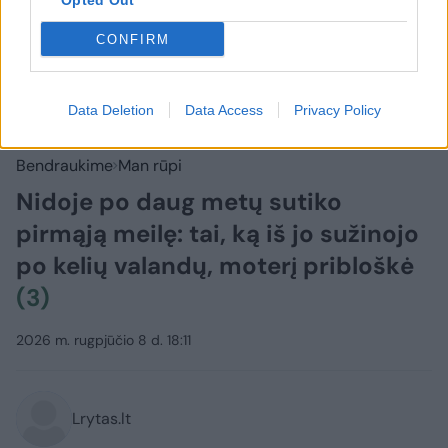
Opted Out
CONFIRM
Data Deletion
Data Access
Privacy Policy
Bendraukime
Man rūpi
Nidoje po daug metų sutiko
pirmąją meilę: tai, ką iš jo sužinojo
po kelių valandų, moterį pribloškė
(3)
2026 m. rugpjūčio 8 d. 18:11
Lrytas.lt