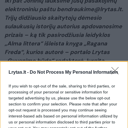
Iki pat Joninių lauksime jūsų pasakojimų
elektroniniu paštu bendraukime@lrytas.lt.
Trijų didžiausio skaitytojų dėmesio
sulaukusių istorijų autorius apdovanosime
prizais – ką tik pasirodžiusia leidyklos
„Alma littera“ išleista knyga „Ragana
Freda“, kurios autorė – portalo Lrytas
„Gyvenimo būdo“ redaktorė Jurgita
Noreikienė.
Lrytas.lt -
Do Not Process My Personal Information
If you wish to opt-out of the sale, sharing to third parties, or
Daugiau apie konkursą rasite
čia
.
processing of your personal or sensitive information for
targeted advertising by us, please use the below opt-out
section to confirm your selection. Please note that after your
pažintis
romanas
meilės istorija
opt-out request is processed you may continue seeing
interest-based ads based on personal information utilized by
us or personal information disclosed to third parties prior to