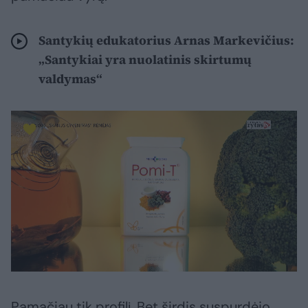
Santykių edukatorius Arnas Markevičius:
„Santykiai yra nuolatinis skirtumų
valdymas“
Pamačiau tik profilį. Bet širdis suspurdėjo