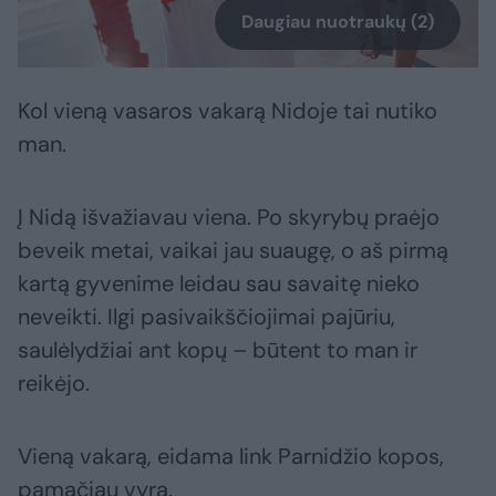
Daugiau nuotraukų (2)
Kol vieną vasaros vakarą Nidoje tai nutiko
man.
Į Nidą išvažiavau viena. Po skyrybų praėjo
beveik metai, vaikai jau suaugę, o aš pirmą
kartą gyvenime leidau sau savaitę nieko
neveikti. Ilgi pasivaikščiojimai pajūriu,
saulėlydžiai ant kopų – būtent to man ir
reikėjo.
Vieną vakarą, eidama link Parnidžio kopos,
pamačiau vyrą.