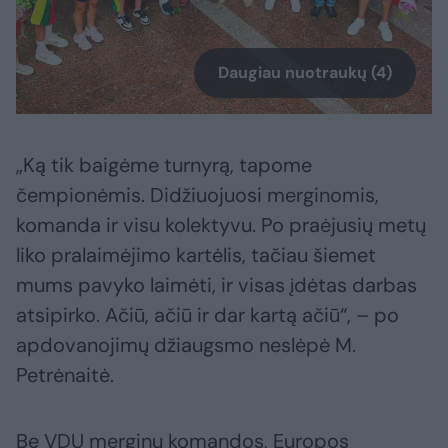
Daugiau nuotraukų (4)
„Ką tik baigėme turnyrą, tapome
čempionėmis. Didžiuojuosi merginomis,
komanda ir visu kolektyvu. Po praėjusių metų
liko pralaimėjimo kartėlis, tačiau šiemet
mums pavyko laimėti, ir visas įdėtas darbas
atsipirko. Ačiū, ačiū ir dar kartą ačiū“, – po
apdovanojimų džiaugsmo neslėpė M.
Petrėnaitė.
Be VDU merginų komandos, Europos