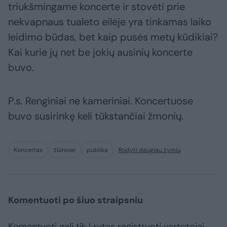
triukšmingame koncerte ir stovėti prie
nekvapnaus tualeto eilėje yra tinkamas laiko
leidimo būdas, bet kaip pusės metų kūdikiai?
Kai kurie jų net be jokių ausinių koncerte
buvo.
P.s. Renginiai ne kameriniai. Koncertuose
buvo susirinkę keli tūkstančiai žmonių.
Koncertas
žiūrovai
publika
Rodyti daugiau žymių
Komentuoti po šiuo straipsniu
Komentuoti gali tik Lrytas registruoti vartotojai.