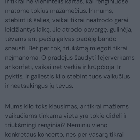
Ir tikrai ne vienintelis kartas, kai renginiuose
matome tokius mažamečius. Ir mums,
stebint iš šalies, vaikai tikrai neatrodo gerai
leidžiantys laiką. Jie atrodo pavargę, gulinėja,
tėvams ant pečių galvas padėję bando
snausti. Bet per tokį triukšmą miegoti tikrai
neįmanoma. O pradėjus šaudyti fejerverkams
ar konfeti, vaikai net verkia ir krūpčioja. Ir
pyktis, ir gailestis kilo stebint tuos vaikučius
ir neatsakingus jų tėvus.
Mums kilo toks klausimas, ar tikrai mažiems
vaikučiams tinkama vieta yra tokie dideli ir
triukšmingi renginiai? Neminiu vieno
konkretaus koncerto, nes per vasarą tikrai