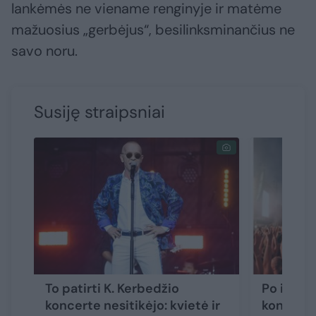
lankėmės ne viename renginyje ir matėme
mažuosius „gerbėjus“, besilinksminančius ne
savo noru.
Susiję straipsniai
To patirti K. Kerbedžio
Po incid
koncerte nesitikėjo: kvietė ir
koncerte