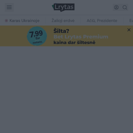
Karas Ukrainoje
Žalioji erdvė
Ačiū, Prezidente
E