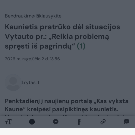
Bendraukime
Išklausykite
Kaunietis pratrūko dėl situacijos
Vytauto pr.: „Reikia problemą
spręsti iš pagrindų“
(1)
2026 m. rugpjūčio 2 d. 13:56
Lrytas.lt
Penktadienį į naujienų portalą „Kas vyksta
Kaune“ kreipėsi pasipiktinęs kaunietis.
Vyro teigimu, viena iš svarbių miesto vietų
– Vytauto prospektas bei teritorija aplink
Autobusų stotį – pastaruoju metu tampa