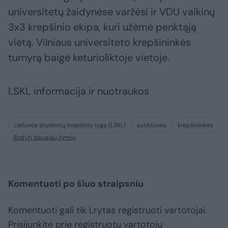
universitetų žaidynėse varžėsi ir VDU vaikinų
3x3 krepšinio ekipa, kuri užėmė penktąją
vietą. Vilniaus universiteto krepšininkės
turnyrą baigė keturioliktoje vietoje.
LSKL informacija ir nuotraukos
Lietuvos studentų krepšinio lyga (LSKL)
sutiktuvės
krepšininkės
Rodyti daugiau žymių
Komentuoti po šiuo straipsniu
Komentuoti gali tik Lrytas registruoti vartotojai.
Prisijunkite prie registruotų vartotojų