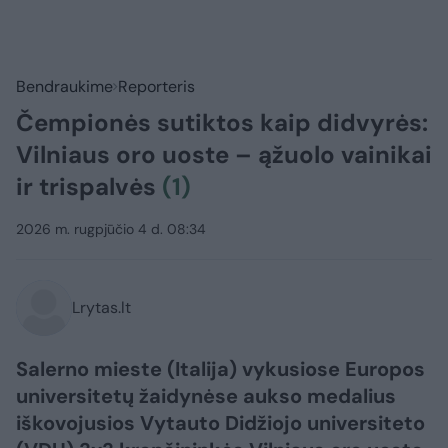
Bendraukime
Reporteris
Čempionės sutiktos kaip didvyrės:
Vilniaus oro uoste – ąžuolo vainikai
ir trispalvės
(1)
2026 m. rugpjūčio 4 d. 08:34
Lrytas.lt
Salerno mieste (Italija) vykusiose Europos
universitetų žaidynėse aukso medalius
iškovojusios Vytauto Didžiojo universiteto