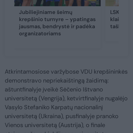
Jubiliejiniame šeimų
LSKL če
krepšinio turnyre – ypatingas
klaipėdie
jausmas, bendrystė ir padėka
taškų def
organizatoriams
Atkrintamosiose varžybose VDU krepšininkės
demonstravo nepriekaištingą žaidimą:
aštuntfinalyje įveikė Sėčenio Ištvano
universitetą (Vengrija), ketvirtfinalyje nugalėjo
Vasylo Stefaniko Karpatų nacionalinį
universitetą (Ukraina), pusfinalyje pranoko
Vienos universitetą (Austrija), o finale