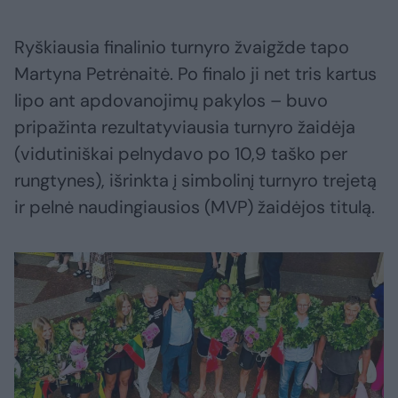
Ryškiausia finalinio turnyro žvaigžde tapo
Martyna Petrėnaitė. Po finalo ji net tris kartus
lipo ant apdovanojimų pakylos – buvo
pripažinta rezultatyviausia turnyro žaidėja
(vidutiniškai pelnydavo po 10,9 taško per
rungtynes), išrinkta į simbolinį turnyro trejetą
ir pelnė naudingiausios (MVP) žaidėjos titulą.