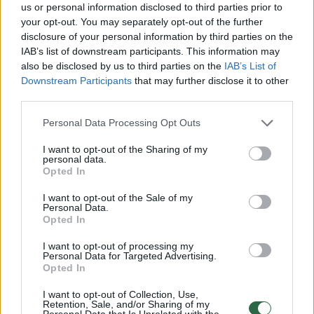
us or personal information disclosed to third parties prior to
Rimantas Cibauskas.
your opt-out. You may separately opt-out of the further
disclosure of your personal information by third parties on the
IAB’s list of downstream participants. This information may
„Jau tapo gražia tradicija, kad, jums grįžus su
also be disclosed by us to third parties on the
IAB’s List of
aukso medaliais, pasitinkame jus su ąžuolo
Downstream Participants
that may further disclose it to other
third parties.
vainikais ir trispalvėmis. Per daugelį metų
tokių sutikimų buvo jau daugiau nei tuzinas.
Personal Data Processing Opt Outs
Dar kartą įrodėte, kad Lietuvos studentų
I want to opt-out of the Sharing of my
personal data.
krepšinis yra aukšto lygio, o pergalių
Opted In
troškimas ir kovingumas – išskirtiniai. Tai dar
I want to opt-out of the Sale of my
kartą patvirtino pergalingas revanšas finale“,
Personal Data.
Opted In
– kalbėjo R. Cibauskas.
I want to opt-out of processing my
Personal Data for Targeted Advertising.
Opted In
Jis pridūrė: „Esate pavyzdys mums visiems,
kaip reikia siekti savo užsibrėžtų tikslų. Jūs
I want to opt-out of Collection, Use,
Retention, Sale, and/or Sharing of my
Personal Data that Is Unrelated with the