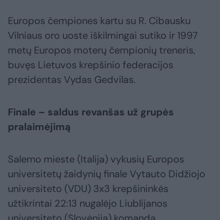
Europos čempiones kartu su R. Cibausku
Vilniaus oro uoste iškilmingai sutiko ir 1997
metų Europos moterų čempionių treneris,
buvęs Lietuvos krepšinio federacijos
prezidentas Vydas Gedvilas.
Finale – saldus revanšas už grupės
pralaimėjimą
Salerno mieste (Italija) vykusių Europos
universitetų žaidynių finale Vytauto Didžiojo
universiteto (VDU) 3x3 krepšininkės
užtikrintai 22:13 nugalėjo Liublijanos
universiteto (Slovėnija) komandą.