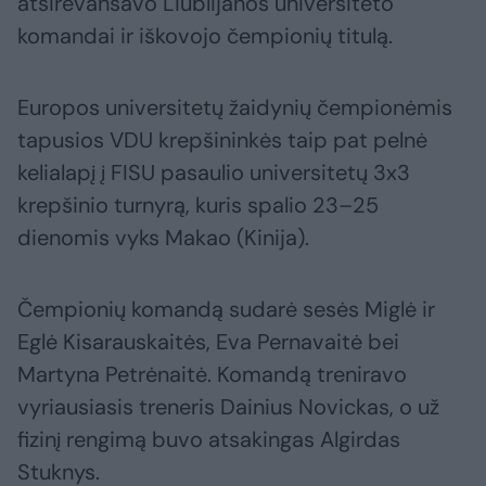
atsirevanšavo Liublijanos universiteto
komandai ir iškovojo čempionių titulą.
Europos universitetų žaidynių čempionėmis
tapusios VDU krepšininkės taip pat pelnė
kelialapį į FISU pasaulio universitetų 3x3
krepšinio turnyrą, kuris spalio 23–25
dienomis vyks Makao (Kinija).
Čempionių komandą sudarė sesės Miglė ir
Eglė Kisarauskaitės, Eva Pernavaitė bei
Martyna Petrėnaitė. Komandą treniravo
vyriausiasis treneris Dainius Novickas, o už
fizinį rengimą buvo atsakingas Algirdas
Stuknys.