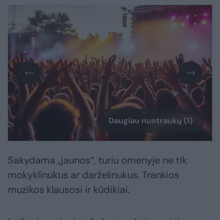
Daugiau nuotraukų (1)
Sakydama „jaunos“, turiu omenyje ne tik
mokyklinukus ar darželinukus. Trankios
muzikos klausosi ir kūdikiai.