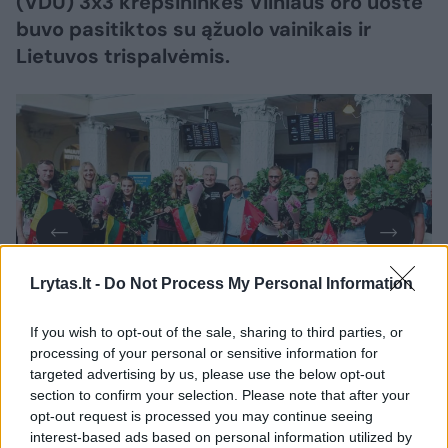
(VDU) 3x3 krepšininkės Vilniaus oro uoste
buvo pasitiktos su ąžuolo vainikais ir
Lietuvos trispalvėmis.
Lrytas.lt -
Do Not Process My Personal Information
Daugiau nuotraukų (4)
If you wish to opt-out of the sale, sharing to third parties, or
processing of your personal or sensitive information for
targeted advertising by us, please use the below opt-out
section to confirm your selection. Please note that after your
Tokią staigmeną suorganizavo Lietuvos
opt-out request is processed you may continue seeing
studentų krepšinio lygos (LSKL) prezidentas
interest-based ads based on personal information utilized by