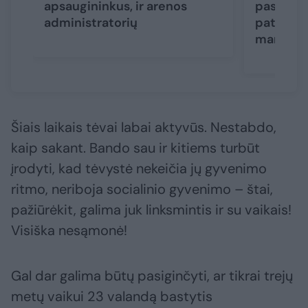
apsaugininkus, ir arenos
pasidali
administratorių
patirtimi
mano kla
Šiais laikais tėvai labai aktyvūs. Nestabdo,
kaip sakant. Bando sau ir kitiems turbūt
įrodyti, kad tėvystė nekeičia jų gyvenimo
ritmo, neriboja socialinio gyvenimo – štai,
pažiūrėkit, galima juk linksmintis ir su vaikais!
Visiška nesąmonė!
Gal dar galima būtų pasiginčyti, ar tikrai trejų
metų vaikui 23 valandą bastytis