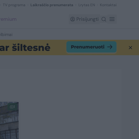
TV programa
Laikraščio prenumerata
Lrytas EN
Kontaktai
Premium
Prisijungti
lbimai
1