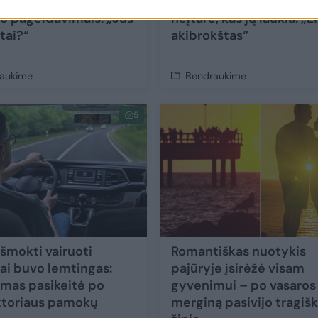
inkas negali patikėti
smalsumo vedina – net
o pageidavimais: „Jūs
neįtarė, kas jų laukia: „
mtai?“
akibrokštas“
aukime
Bendraukime
5
išmokti vairuoti
Romantiškas nuotykis
ai buvo lemtingas:
pajūryje įsirėžė visam
mas pasikeitė po
gyvenimui – po vasaros
ktoriaus pamokų
merginą pasivijo tragiš