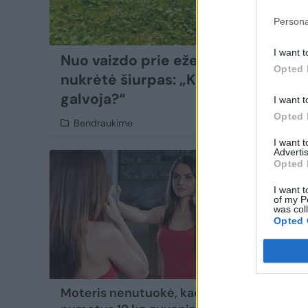
Persona
I want t
Nuo vaizdo prie ežero poilsiautoją
Opted 
nukrėtė šiurpas: „Ką tėvai sau
galvoja?“
I want t
Opted 
Bendraukime
I want 
Advertis
1
Opted 
I want t
of my P
was col
Opted 
Moteris nenutuokė, kad
20 met