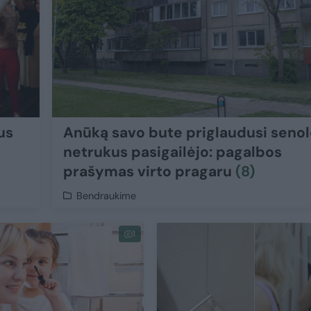
us
Anūką savo bute priglaudusi seno
netrukus pasigailėjo: pagalbos
prašymas virto pragaru
(8)
Bendraukime
1