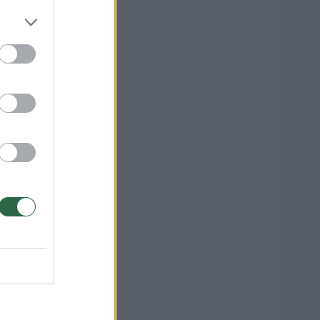
lėmė
4