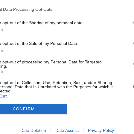
l Data Processing Opt Outs
o opt-out of the Sharing of my personal data.
Paaiškėjo konkurso „Žvaigždės nu
In
likimą: neįtikėtina mūsų pažinties
istorija“ laimėtojai
o opt-out of the Sale of my Personal Data.
In
Bendraukime
to opt-out of processing my Personal Data for Targeted
ing.
2
In
o opt-out of Collection, Use, Retention, Sale, and/or Sharing
ersonal Data that Is Unrelated with the Purposes for which it
lected.
Out
CONFIRM
ų stažą turintis
Į bažnyčią pora nuėjo
Data Deletion
Data Access
Privacy Policy