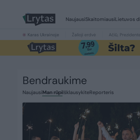
Naujausi
Skaitomiausi
Lietuvos d
Karas Ukrainoje
Žalioji erdvė
Ačiū, Prezident
Bendraukime
Naujausi
Man rūpi
Išklausykite
Reporteris