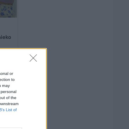
nieko
2
sonal or
ection to
ou may
 personal
out of the
 downstream
B’s List of