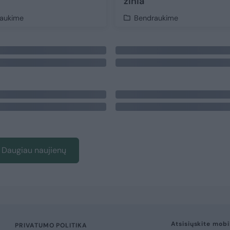
žinia
aukime
Bendraukime
Daugiau naujienų
Atsisiųskite mobi
PRIVATUMO POLITIKA