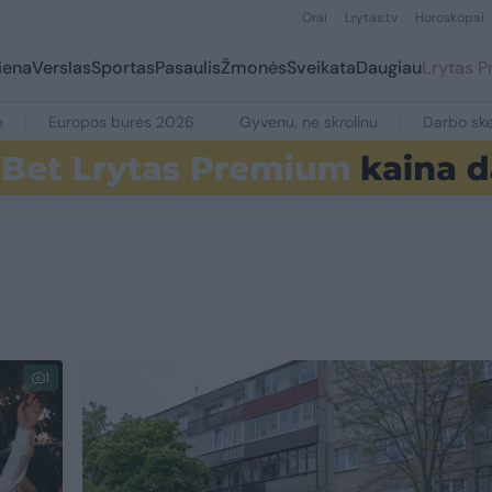
Orai
Lrytas.tv
Horoskopai
iena
Verslas
Sportas
Pasaulis
Žmonės
Sveikata
Daugiau
Lrytas 
e
Europos burės 2026
Gyvenu, ne skrolinu
Darbo ske
1