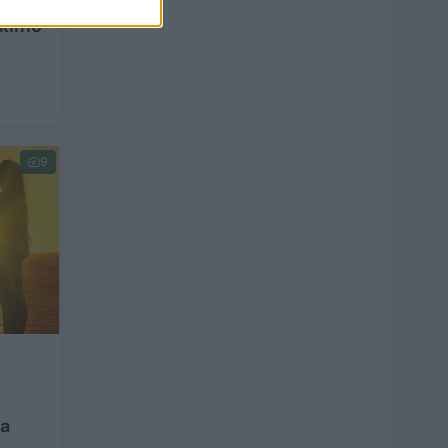
Likimo
9
ka