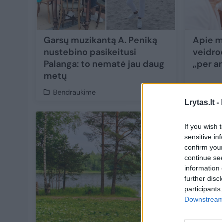
Garsų muzikantą A. Peniką
Apie m
nustebino pasikeitusi
veidro
Palanga: to nematė jau daug
„per a
metų
Bendraukime
Bendr
Lrytas.lt -
If you wish 
sensitive in
confirm you
continue se
information 
further disc
participants
Downstream 