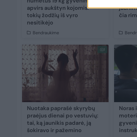
numetus 19 kg gyvenimas
darbin
apvirs aukštyn kojomis:
jaunim
tokių žodžių iš vyro
čia ri
nesitikėjo
Bendraukime
Bendr
1
Nuotaka paprašė skyrybų
Noras 
praėjus dienai po vestuvių:
moteri
tai, ką jaunikis padarė, ją
gyveni
šokiravo ir pažemino
instru