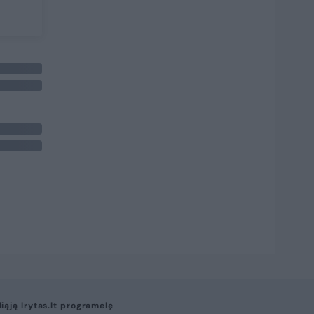
liąją lrytas.lt programėlę