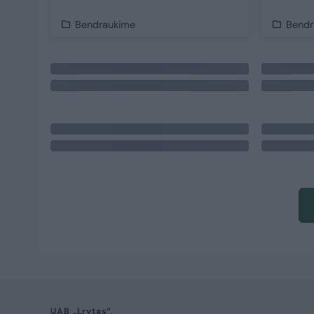
Bendraukime
Bendr
UAB „Lrytas“,