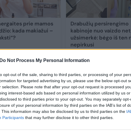
ergaites prie mamos
Drabužių persirengimo
džio: kada makiažui –
kabinoje nuo vaizdo net
nksti“?
užsimerkė: bėgo iš ten 
nepirkusi
aukime
Bendraukime
Do Not Process My Personal Information
1
to opt-out of the sale, sharing to third parties, or processing of your per
formation for targeted advertising by us, please use the below opt-out s
r selection. Please note that after your opt-out request is processed y
eing interest-based ads based on personal information utilized by us or
disclosed to third parties prior to your opt-out. You may separately opt-
losure of your personal information by third parties on the IAB’s list of
. This information may also be disclosed by us to third parties on the
IA
Participants
that may further disclose it to other third parties.