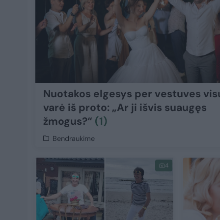
Nuotakos elgesys per vestuves vis
varė iš proto: „Ar ji išvis suaugęs
žmogus?“
(1)
Bendraukime
4