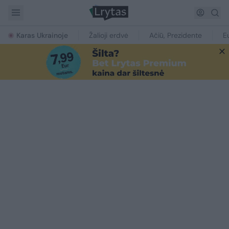
Karas Ukrainoje
Žalioji erdvė
Ačiū, Prezidente
E