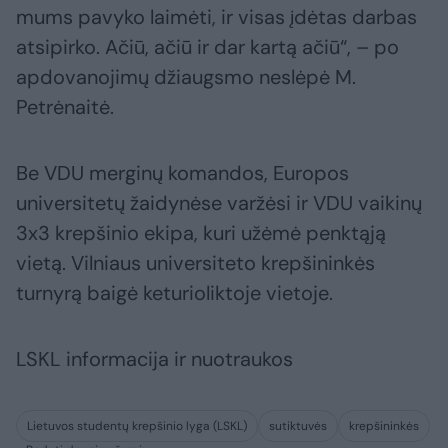
mums pavyko laimėti, ir visas įdėtas darbas
atsipirko. Ačiū, ačiū ir dar kartą ačiū“, – po
apdovanojimų džiaugsmo neslėpė M.
Petrėnaitė.
Be VDU merginų komandos, Europos
universitetų žaidynėse varžėsi ir VDU vaikinų
3x3 krepšinio ekipa, kuri užėmė penktąją
vietą. Vilniaus universiteto krepšininkės
turnyrą baigė keturioliktoje vietoje.
LSKL informacija ir nuotraukos
Lietuvos studentų krepšinio lyga (LSKL)
sutiktuvės
krepšininkės