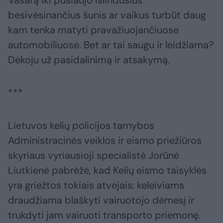
Vasarą iki pusiaujo išlindusius
besivėsinančius šunis ar vaikus turbūt daug
kam tenka matyti pravažiuojančiuose
automobiliuose. Bet ar tai saugu ir leidžiama?
Dėkoju už pasidalinimą ir atsakymą.
***
Lietuvos kelių policijos tarnybos
Administracinės veiklos ir eismo priežiūros
skyriaus vyriausioji specialistė Jorūnė
Liutkienė pabrėžė, kad Kelių eismo taisyklės
yra griežtos tokiais atvejais: keleiviams
draudžiama blaškyti vairuotojo dėmesį ir
trukdyti jam vairuoti transporto priemonę.