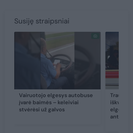
Susiję straipsniai
Vairuotojo elgesys autobuse
Traukinio
įvarė baimės – keleiviai
iškvietė 
stvėrėsi už galvos
elgesį i
antranki