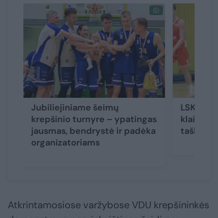
Jubiliejiniame šeimų
LSKL če
krepšinio turnyre – ypatingas
klaipėdie
jausmas, bendrystė ir padėka
taškų def
organizatoriams
Atkrintamosiose varžybose VDU krepšininkės