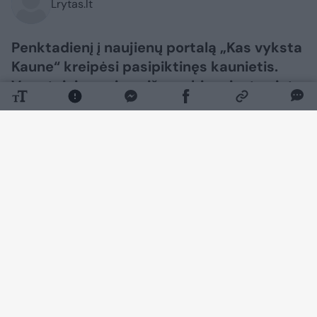
Lrytas.lt
Penktadienį į naujienų portalą „Kas vyksta
Kaune“ kreipėsi pasipiktinęs kaunietis.
Vyro teigimu, viena iš svarbių miesto vietų
– Vytauto prospektas bei teritorija aplink
Autobusų stotį – pastaruoju metu tampa
vis mažiau patraukli miestiečiams ir Kauno
svečiams. Skaitytojas atkreipia dėmesį į
švaros trūkumą, dvėselienos smarvę ir
benamių elgesį minėtoje teritorijoje.