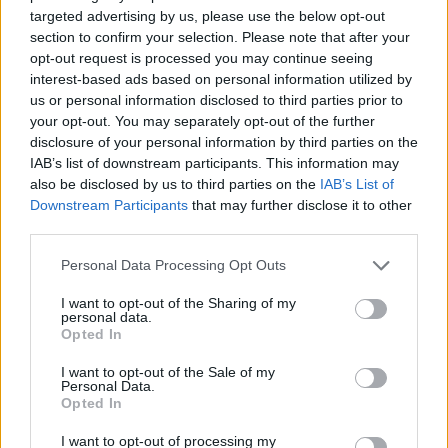
targeted advertising by us, please use the below opt-out
section to confirm your selection. Please note that after your
opt-out request is processed you may continue seeing
Daugiau nuotraukų (4)
interest-based ads based on personal information utilized by
us or personal information disclosed to third parties prior to
your opt-out. You may separately opt-out of the further
Tokią staigmeną suorganizavo Lietuvos
disclosure of your personal information by third parties on the
IAB’s list of downstream participants. This information may
studentų krepšinio lygos (LSKL) prezidentas
also be disclosed by us to third parties on the
IAB’s List of
Rimantas Cibauskas.
Downstream Participants
that may further disclose it to other
third parties.
„Jau tapo gražia tradicija, kad, jums grįžus su
Personal Data Processing Opt Outs
aukso medaliais, pasitinkame jus su ąžuolo
I want to opt-out of the Sharing of my
personal data.
vainikais ir trispalvėmis. Per daugelį metų
Opted In
tokių sutikimų buvo jau daugiau nei tuzinas.
I want to opt-out of the Sale of my
Dar kartą įrodėte, kad Lietuvos studentų
Personal Data.
Opted In
krepšinis yra aukšto lygio, o pergalių
I want to opt-out of processing my