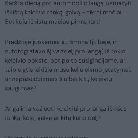
Karštą dieną pro automobilio langą pamatyti
iškištą keleivio ranką, galvą – tikrai mačiau.
Bet koją iškištą mačiau pirmąkart!
Pradžioje juokėmės su žmona (ji, beje, ir
nufotografavo šį vaizdelį pro langą) iš tokio
keleivio pokšto, bet po to susiginčijome, ar
taip elgtis leidžia mūsų kelių eismo įstatymai,
ar nepažeidžiamas šių bei kitų keleivių
saugumas?
Ar galima važiuoti keleiviui pro langą iškišus
ranką, koją, galvą ar kitą kūno dalį?