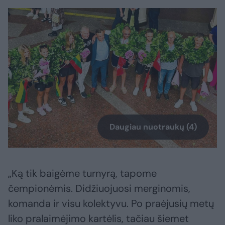
Daugiau nuotraukų (4)
„Ką tik baigėme turnyrą, tapome
čempionėmis. Didžiuojuosi merginomis,
komanda ir visu kolektyvu. Po praėjusių metų
liko pralaimėjimo kartėlis, tačiau šiemet