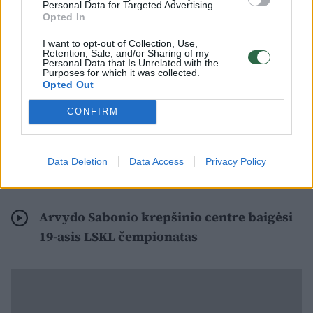
troškimas ir kovingumas – išskirtiniai. Tai dar
Personal Data for Targeted Advertising.
Opted In
kartą patvirtino pergalingas revanšas finale“,
– kalbėjo R. Cibauskas.
I want to opt-out of Collection, Use,
Retention, Sale, and/or Sharing of my
Personal Data that Is Unrelated with the
Purposes for which it was collected.
Opted Out
Jis pridūrė: „Esate pavyzdys mums visiems,
kaip reikia siekti savo užsibrėžtų tikslų. Jūs
CONFIRM
esate studentiškojo krepšinio ir mūsų šalies
ambasadorės. Ačiū jums už geras emocijas ir
Data Deletion
Data Access
Privacy Policy
Lietuvos krepšinio garsinimą.“
Arvydo Sabonio krepšinio centre baigėsi
19-asis LSKL čempionatas