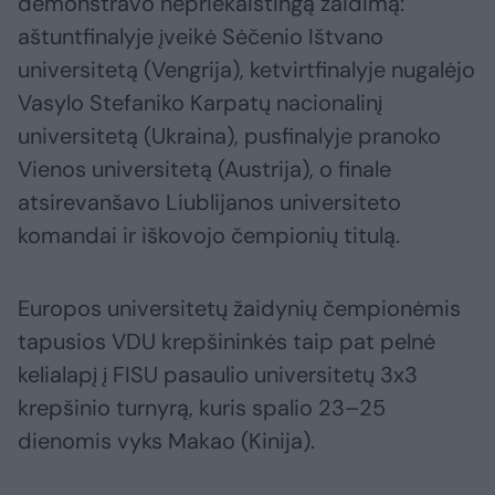
demonstravo nepriekaištingą žaidimą:
aštuntfinalyje įveikė Sėčenio Ištvano
universitetą (Vengrija), ketvirtfinalyje nugalėjo
Vasylo Stefaniko Karpatų nacionalinį
universitetą (Ukraina), pusfinalyje pranoko
Vienos universitetą (Austrija), o finale
atsirevanšavo Liublijanos universiteto
komandai ir iškovojo čempionių titulą.
Europos universitetų žaidynių čempionėmis
tapusios VDU krepšininkės taip pat pelnė
kelialapį į FISU pasaulio universitetų 3x3
krepšinio turnyrą, kuris spalio 23–25
dienomis vyks Makao (Kinija).