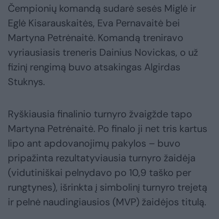
Čempionių komandą sudarė sesės Miglė ir
Eglė Kisarauskaitės, Eva Pernavaitė bei
Martyna Petrėnaitė. Komandą treniravo
vyriausiasis treneris Dainius Novickas, o už
fizinį rengimą buvo atsakingas Algirdas
Stuknys.
Ryškiausia finalinio turnyro žvaigžde tapo
Martyna Petrėnaitė. Po finalo ji net tris kartus
lipo ant apdovanojimų pakylos – buvo
pripažinta rezultatyviausia turnyro žaidėja
(vidutiniškai pelnydavo po 10,9 taško per
rungtynes), išrinkta į simbolinį turnyro trejetą
ir pelnė naudingiausios (MVP) žaidėjos titulą.