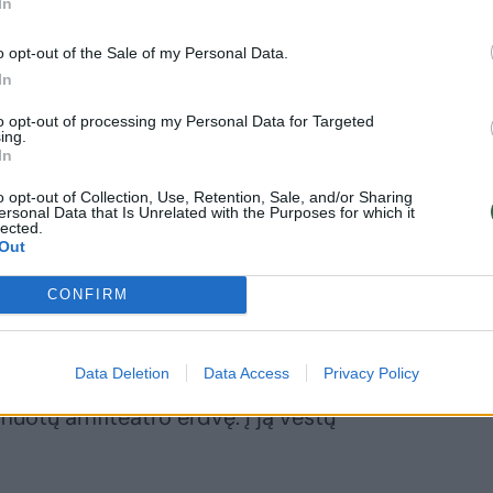
In
o opt-out of the Sale of my Personal Data.
In
Daugiau nuotraukų (2)
to opt-out of processing my Personal Data for Targeted
ing.
In
baigti šių metų kovą, tačiau pabaigtuvės nukeltos ne
o opt-out of Collection, Use, Retention, Sale, and/or Sharing
 dėl granitinių suolų, kurių viešieji pirkimai užtruko.
ersonal Data that Is Unrelated with the Purposes for which it
lected.
Out
i sprendiniai pasiteisino, jį teko
CONFIRM
Data Deletion
Data Access
Privacy Policy
iame šlaite buvo planuojama pastatyti
muotų amfiteatro erdvę. Į ją vestų