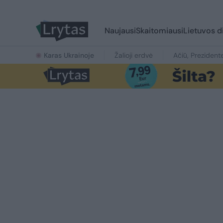
Naujausi
Skaitomiausi
Lietuvos d
Karas Ukrainoje
Žalioji erdvė
Ačiū, Prezident