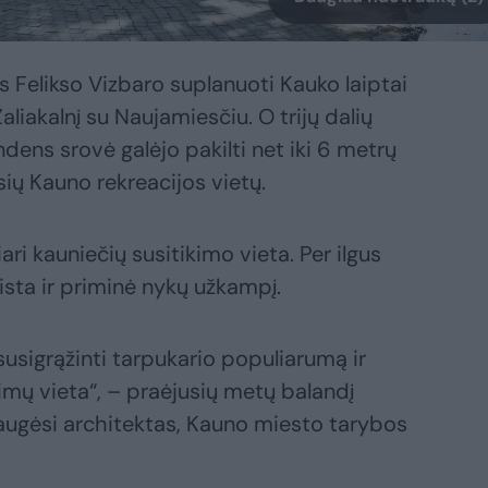
us Felikso Vizbaro suplanuoti Kauko laiptai
liakalnį su Naujamiesčiu. O trijų dalių
dens srovė galėjo pakilti net iki 6 metrų
ių Kauno rekreacijos vietų.
ari kauniečių susitikimo vieta. Per ilgus
ista ir priminė nykų užkampį.
 susigrąžinti tarpukario populiarumą ir
imų vieta“, – praėjusių metų balandį
iaugėsi architektas, Kauno miesto tarybos