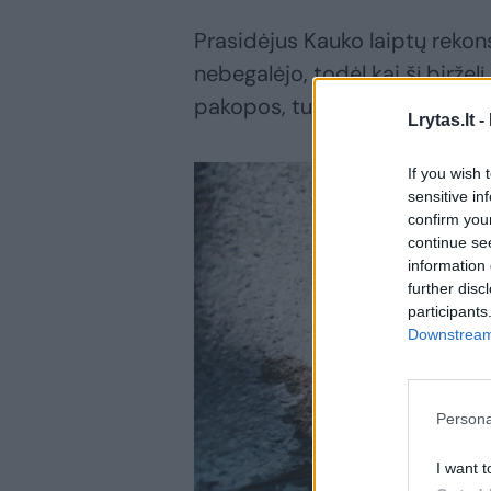
Prasidėjus Kauko laiptų rekons
nebegalėjo, todėl kai šį birže
pakopos, tuo ypač džiaugėsi a
Lrytas.lt -
If you wish 
sensitive in
confirm you
continue se
information 
further disc
participants
Downstream 
Persona
I want t