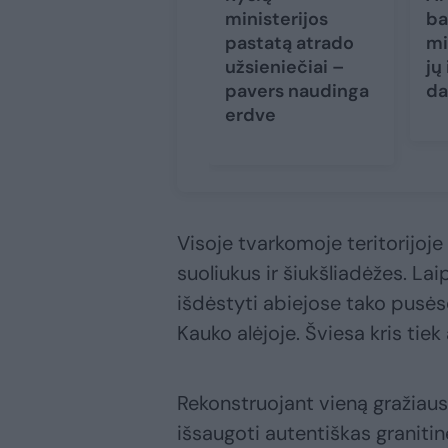
ministerijos
ba
pastatą atrado
mi
užsieniečiai –
jų 
pavers naudinga
da
erdve
Visoje tvarkomoje teritorijoj
suoliukus ir šiukšliadėžes. La
išdėstyti abiejose tako pusėse.
Kauko alėjoje. Šviesa kris tiek 
Rekonstruojant vieną gražiau
išsaugoti autentiškas granitin