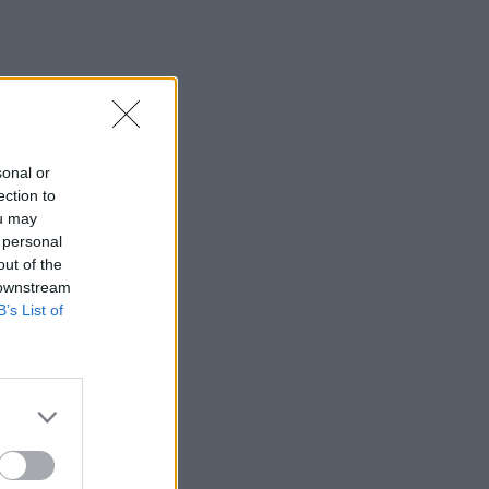
sonal or
ection to
ou may
 personal
out of the
 downstream
B’s List of