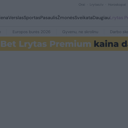
Orai
Lrytas.tv
Horoskopai
iena
Verslas
Sportas
Pasaulis
Žmonės
Sveikata
Daugiau
Lrytas 
e
Europos burės 2026
Gyvenu, ne skrolinu
Darbo ske