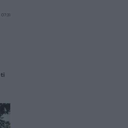
 07:31
ti