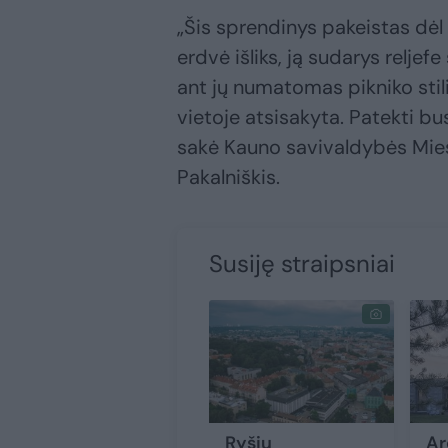
„Šis sprendinys pakeistas dė
erdvė išliks, ją sudarys relje
ant jų numatomas pikniko stili
vietoje atsisakyta. Patekti bus
sakė Kauno savivaldybės Mie
Pakalniškis.
Susiję straipsniai
Ryšių
Ar