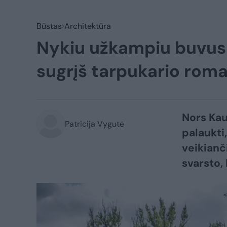
Būstas
Architektūra
Nykiu užkampiu buvusi v
sugrįš tarpukario rom
Nors Kau
Patricija Vygutė
palaukti,
veikianči
svarsto,