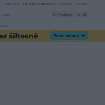
TV programa
Laikraščio prenumerata
Lrytas EN
Kontaktai
Premium
Prisijungti
lbimai