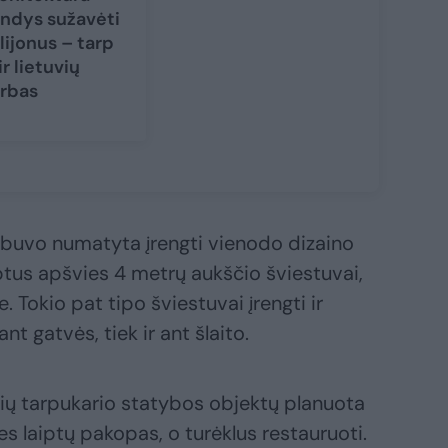
ndys sužavėti
lijonus – tarp
ir lietuvių
rbas
e buvo numatyta įrengti vienodo dizaino
iptus apšvies 4 metrų aukščio šviestuvai,
 Tokio pat tipo šviestuvai įrengti ir
ant gatvės, tiek ir ant šlaito.
sių tarpukario statybos objektų planuota
es laiptų pakopas, o turėklus restauruoti.