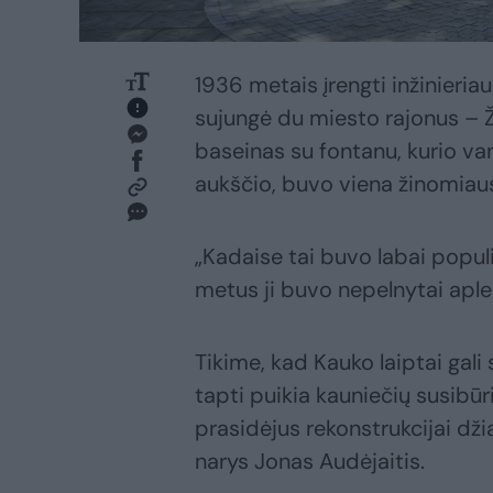
1936 metais įrengti inžinieria
sujungė du miesto rajonus – Ža
baseinas su fontanu, kurio van
aukščio, buvo viena žinomiaus
„Kadaise tai buvo labai populi
metus ji buvo nepelnytai aple
Tikime, kad Kauko laiptai gali
tapti puikia kauniečių susibūr
prasidėjus rekonstrukcijai dž
narys Jonas Audėjaitis.