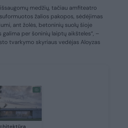
l išsaugomų medžių, tačiau amfiteatro
fe suformuotos žalios pakopos, sėdėjimas
umi, ant žolės, betoninių suolų šioje
 galima per šoninių laiptų aikšteles“, –
sto tvarkymo skyriaus vedėjas Aloyzas
chitektūra