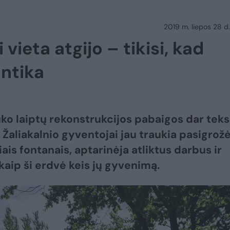
2019 m. liepos 28 d.
ieta atgijo – tikisi, kad
antika
ko laiptų rekonstrukcijos pabaigos dar teks
 Žaliakalnio gyventojai jau traukia pasigrožė
ais fontanais, aptarinėja atliktus darbus ir
 kaip ši erdvė keis jų gyvenimą.