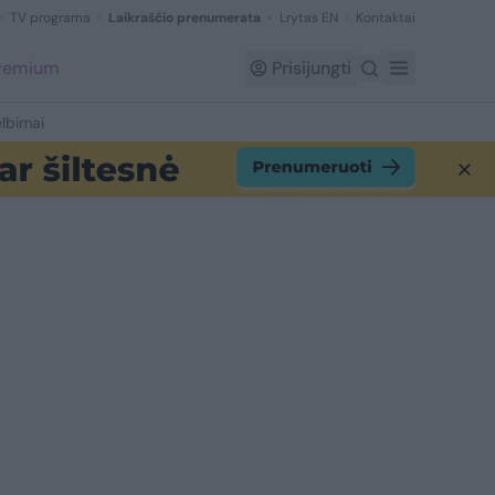
TV programa
Laikraščio prenumerata
Lrytas EN
Kontaktai
Premium
Prisijungti
lbimai