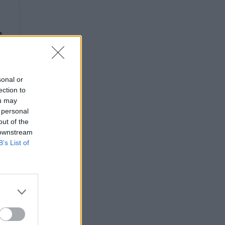
sonal or
ection to
ou may
 personal
out of the
 downstream
B’s List of