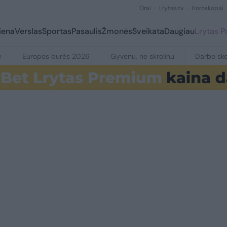
Orai
Lrytas.tv
Horoskopai
iena
Verslas
Sportas
Pasaulis
Žmonės
Sveikata
Daugiau
Lrytas 
e
Europos burės 2026
Gyvenu, ne skrolinu
Darbo ske