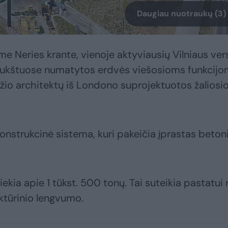
Daugiau nuotraukų (3)
ame Neries krante, vienoje aktyviausių Vilniaus ver
aukštuose numatytos erdvės viešosioms funkcijo
žio architektų iš Londono suprojektuotos žaliosi
konstrukcinė sistema, kuri pakeičia įprastas beton
iekia apie 1 tūkst. 500 tonų. Tai suteikia pastatui 
ektūrinio lengvumo.