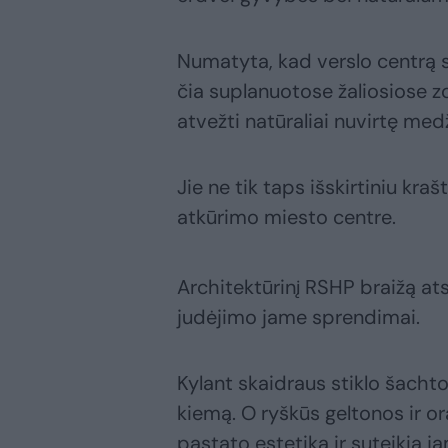
Numatyta, kad verslo centrą s
čia suplanuotose žaliosiose z
atvežti natūraliai nuvirtę medž
Jie ne tik taps išskirtiniu kra
atkūrimo miesto centre.
Architektūrinį RSHP braižą atsk
judėjimo jame sprendimai.
Kylant skaidraus stiklo šachtos
kiemą. O ryškūs geltonos ir or
pastato estetiką ir suteikia j