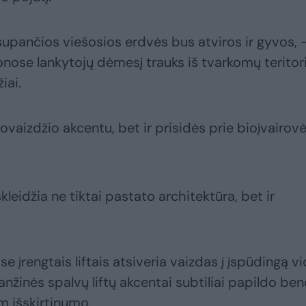
upančios viešosios erdvės bus atviros ir gyvos, 
onose lankytojų dėmesį trauks iš tvarkomų teritori
iai.
štovaizdžio akcentu, bet ir prisidės prie bioįvairov
leidžia ne tiktai pastato architektūra, bet ir
e įrengtais liftais atsiveria vaizdas į įspūdingą vi
anžinės spalvų liftų akcentai subtiliai papildo be
am išskirtinumo.