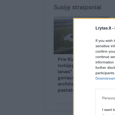
Susiję straipsniai
Lrytas.lt -
If you wish 
sensitive in
confirm you
continue se
Prie Klaipėdos
information 
nutūpęs „kosminis
further disc
laivas“ – tarp
participants
geriausių pasaulio
Downstream 
architektūros
pastatų
Persona
I want t