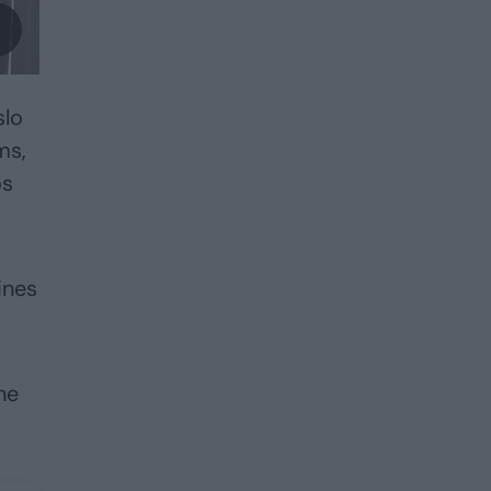
slo
ms,
os
ines
ne