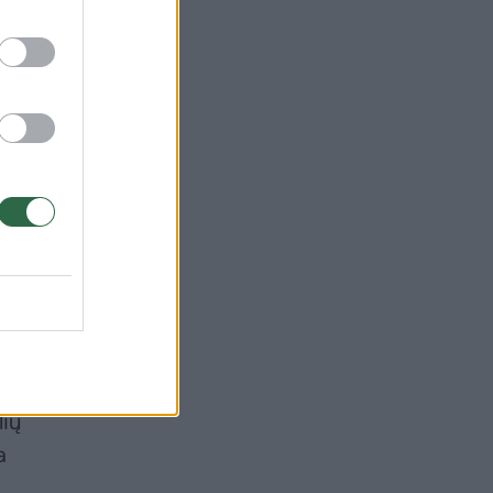
žo
ų
išką
lių
a