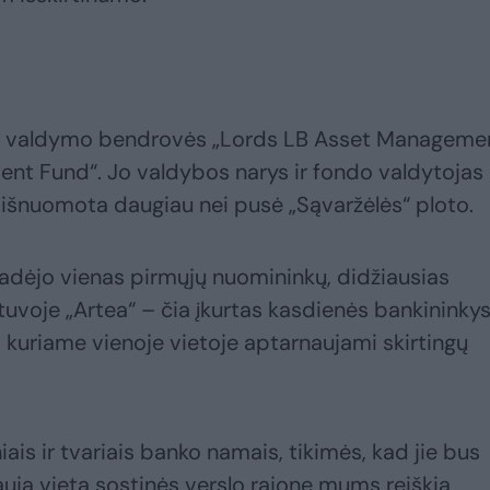
ijų valdymo bendrovės „Lords LB Asset Manageme
nt Fund“. Jo valdybos narys ir fondo valdytojas
 išnuomota daugiau nei pusė „Sąvaržėlės“ ploto.
adėjo vienas pirmųjų nuomininkų, didžiausias
tuvoje „Artea“ – čia įkurtas kasdienės bankininky
s, kuriame vienoje vietoje aptarnaujami skirtingų
is ir tvariais banko namais, tikimės, kad jie bus
uja vieta sostinės verslo rajone mums reiškia