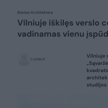
Būstas
Architektūra
Vilniuje iškilęs verslo 
vadinamas vienu įspūdi
Vilniuje 
Lrytas.lt
„Sąvaržėl
kvadrati
architek
studijos