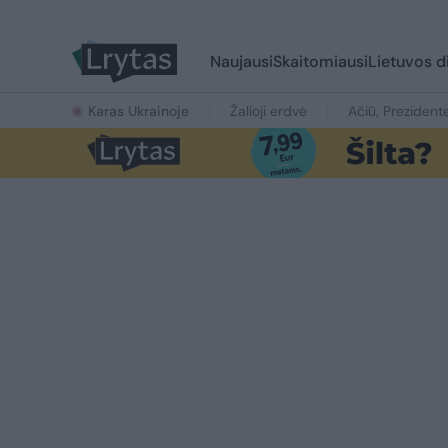
Naujausi
Skaitomiausi
Lietuvos d
Karas Ukrainoje
Žalioji erdvė
Ačiū, Prezident