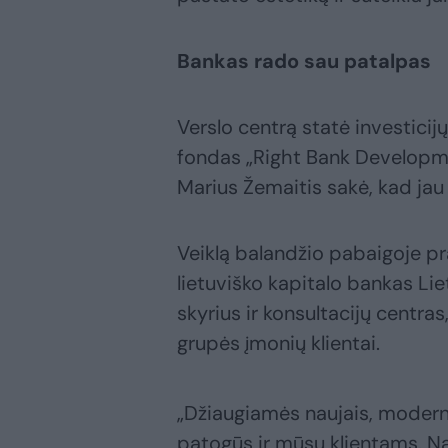
Bankas rado sau patalpas
Verslo centrą statė investic
fondas „Right Bank Developme
Marius Žemaitis sakė, kad jau
Veiklą balandžio pabaigoje pr
lietuviško kapitalo bankas Lie
skyrius ir konsultacijų centra
grupės įmonių klientai.
„Džiaugiamės naujais, modernia
patogūs ir mūsų klientams. Na