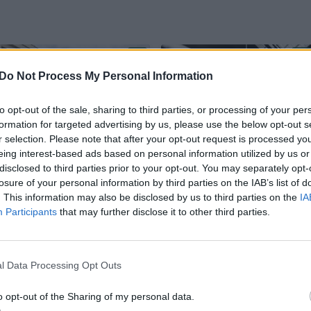
Do Not Process My Personal Information
to opt-out of the sale, sharing to third parties, or processing of your per
formation for targeted advertising by us, please use the below opt-out s
r selection. Please note that after your opt-out request is processed y
eing interest-based ads based on personal information utilized by us or
„Mies van der Rohe
„Open House Vilnius“
disclosed to third parties prior to your opt-out. You may separately opt-
Awards“ rezultatai
savanorė atskleidė
losure of your personal information by third parties on the IAB’s list of
siunčia aiškią žinutę:
kitą Vilniaus pusę:
. This information may also be disclosed by us to third parties on the
IA
architektūroje
„Žmonės
Participants
that may further disclose it to other third parties.
nelieka vietos kūrėjų
ekskursijose tiesiog
ego
sustoja – vajė!“
l Data Processing Opt Outs
o opt-out of the Sharing of my personal data.