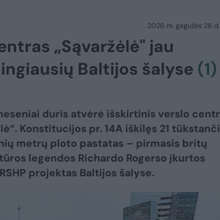
2026 m. gegužės 26 d.
centras „Sąvaržėlė" jau
ngiausių Baltijos šalyse
(1)
neseniai duris atvėrė išskirtinis verslo cent
ė“. Konstitucijos pr. 14A iškilęs 21 tūkstanč
nių metrų ploto pastatas – pirmasis britų
tūros legendos Richardo Rogerso įkurtos
 RSHP projektas Baltijos šalyse.