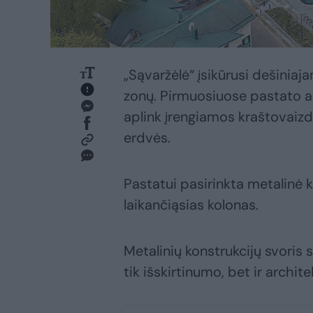
„Sąvaržėlė“ įsikūrusi dešiniaj
zonų. Pirmuosiuose pastato 
aplink įrengiamos kraštovaizd
erdvės.
Pastatui pasirinkta metalinė 
laikančiąsias kolonas.
Metalinių konstrukcijų svoris s
tik išskirtinumo, bet ir archit