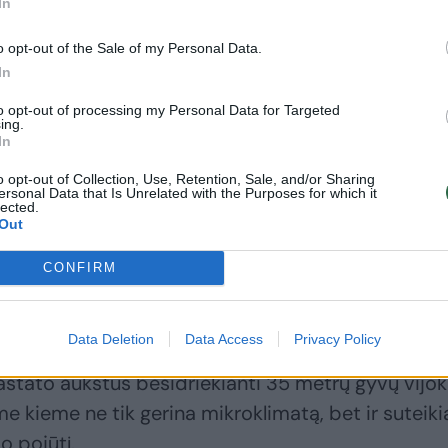
In
 Didžiojoje Britanijoje ir yra RSHP kūrybinio brai
o opt-out of the Sale of my Personal Data.
In
to opt-out of processing my Personal Data for Targeted
ing.
In
o opt-out of Collection, Use, Retention, Sale, and/or Sharing
s R.Rogerso studijos RSHP darbai žinomi visame
ersonal Data that Is Unrelated with the Purposes for which it
lected.
 meno ir kultūros centras Paryžiuje, vienas naujųj
Out
tatų Niujorke, Europos žmogaus teisių teismo
CONFIRM
r „Leadenhall“ pastatai Londone.
Data Deletion
Data Access
Privacy Policy
ktūra subtiliai susilieja su gamta, kurdama šiuolaik
astato aukštus besidriekianti 35 metrų gyvų vijok
e kieme ne tik gerina mikroklimatą, bet ir suteiki
o pojūtį.