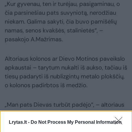
„Kur gyvenau, ten ir turėjau, pasigaminau, o
čia parsinešiau pats suvyniotą, nerodžiau
niekam. Galima sakyti, čia buvo pamišėlių
namas, senos kvakšės, stalinietės“, –
pasakojo A.Mažrimas.
Altoriaus kolonos ar Dievo Motinos paveikslo
apkaustai – tarytum nukalti iš aukso, tačiau iš
tiesų padaryti iš nublizgintų metalo plokščių,
o kolonos padirbtos iš medžio.
„Man pats Dievas turbūt padėjo“, – altoriaus
statymo procesą apibūdino A.Mažrimas.
Lrytas.lt -
Do Not Process My Personal Information