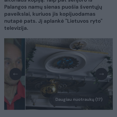
Palangos namų sienas puošia šventųjų
paveikslai, kuriuos jis kopijuodamas
nutapė pats. Jį aplankė "Lietuvos ryto"
televizija.
Daugiau nuotraukų (17)