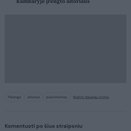
kambaryje įrengto altoriaus
Palanga
altorius
pasirinkimas
Rodyti daugiau žymių
Komentuoti po šiuo straipsniu