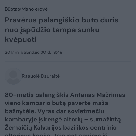
Būstas
Mano erdvė
Pravėrus palangiškio buto duris
nuo įspūdžio tampa sunku
kvėpuoti
2017 m. balandžio 30 d. 19:49
Raauolė Bauraitė
80-metis palangiškis Antanas Mažrimas
vieno kambario butą pavertė maža
bažnytėle. Vyras dar sovietmečiu
kambaryje įsirengė altorių – sumažintą
Žemaičių Kalvarijos bazilikos centrinio
altoriaus kopiją. Taip pat senjoro iš