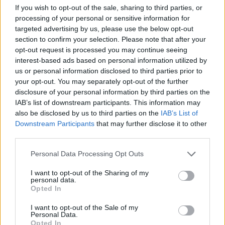
Vienišas palangiškis sako, kad altorių įsirengė
If you wish to opt-out of the sale, sharing to third parties, or
negalėdamas kasdien nuvykti į Žemaičių
processing of your personal or sensitive information for
targeted advertising by us, please use the below opt-out
Kalvariją, kurią nuo Palangos skiria 75
section to confirm your selection. Please note that after your
kilometrai. Palangiškiui Žemaičių Kalvarijos
opt-out request is processed you may continue seeing
bazilikos altorius įspūdį paliko dar vaikystėje,
interest-based ads based on personal information utilized by
us or personal information disclosed to third parties prior to
kai čia jis dažnai su mama užsukdavo melstis.
your opt-out. You may separately opt-out of the further
disclosure of your personal information by third parties on the
IAB’s list of downstream participants. This information may
„Aš su švęstu vandeniu persižegnoju ir einu
also be disclosed by us to third parties on the
IAB’s List of
rožinio kalbėti. Padėkoju Dievui, kad leido
Downstream Participants
that may further disclose it to other
third parties.
man sulaukti naujos dienos, jo garbei skiriu“,
– pasakojo A.Mažrimas.
Personal Data Processing Opt Outs
I want to opt-out of the Sharing of my
personal data.
Ant 80-mečio palangiškio A.Mažrimo
Opted In
kambario sienų – taip pat paties tapyti
I want to opt-out of the Sale of my
Personal Data.
paveikslai iš Kryžiaus kelio stočių. O giliai už
Opted In