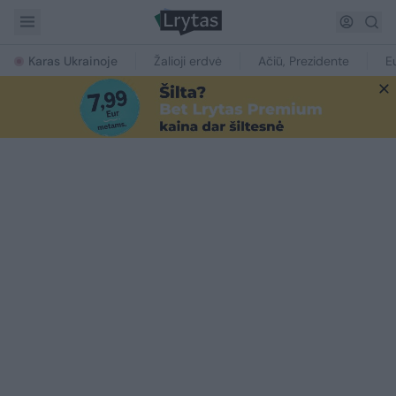
Karas Ukrainoje
Žalioji erdvė
Ačiū, Prezidente
E