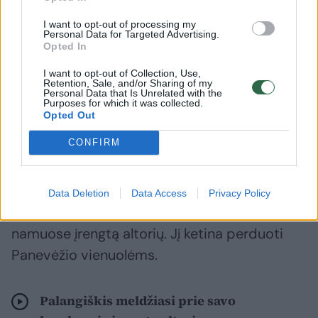
altoriaus paslėptas masyvus nukryžiuoto
I want to opt-out of processing my
Kristaus paveikslas.
Personal Data for Targeted Advertising.
Opted In
I want to opt-out of Collection, Use,
A.Mažrimas sako, kad vieno kambario bute
Retention, Sale, and/or Sharing of my
Personal Data that Is Unrelated with the
įrengtas altorius – pašventintas. Prie jo ne
Purposes for which it was collected.
Opted Out
kartą mišias laikė klebonai. Čia pasimelsti
užsuka ir vienuolės.
CONFIRM
Vienišas senolis jau yra surašęs instrukciją,
Data Deletion
Data Access
Privacy Policy
kaip po jo mirties reikės išmontuoti šį
namuose įrengtą altorių. Jį ketina perduoti
Panevėžio vienuolėms.
Palangiškis meldžiasi prie savo