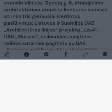
esančio Vilniuje, Gynėjų g. 6, atnaujinimo
architektūrinio projekto konkurse komisija
atrinko tris geriausiai įvertintus
pasiūlymus: Lietuvos ir Suomijos UAB
„Architektūros linijos“ projektą „Lex4“,
UAB „Mutuus“, veikiančios jungtinės
veiklos sutarties pagrindu su UAB
„Ambraso architektų biuras“, projektą
„Balansas“ ir AB „PST Group“ projektą
„Objektyvas“.