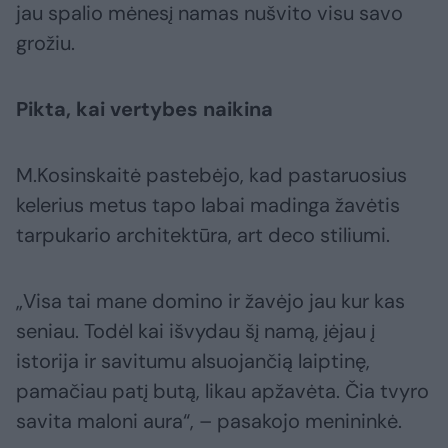
jau spalio mėnesį namas nušvito visu savo
grožiu.
Pikta, kai vertybes naikina
M.Kosinskaitė pastebėjo, kad pastaruosius
kelerius metus tapo labai madinga žavėtis
tarpukario architektūra, art deco stiliumi.
„Visa tai mane domino ir žavėjo jau kur kas
seniau. Todėl kai išvydau šį namą, įėjau į
istorija ir savitumu alsuojančią laiptinę,
pamačiau patį butą, likau apžavėta. Čia tvyro
savita maloni aura“, – pasakojo menininkė.