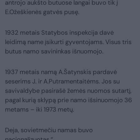
antrojo aukšto butuose langai buvo tik į
E.Ožeškienės gatvės pusę.
1932 metais Statybos inspekcija davė
leidimą name įsikurti gyventojams. Visus tris
butus namo savininkas išnuomojo.
1937 metais namą A.Šatynskis pardavė
seserims J. ir A.Putramentaitėms. Jos su
savivaldybe pasirašė žemės nuomos sutartį,
pagal kurią sklypą prie namo išsinuomojo 36
metams – iki 1973 metų.
Deja, sovietmečiu namas buvo
nacionalizuotas.“