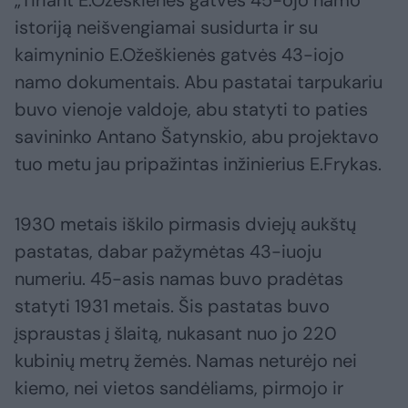
„Tiriant E.Ožeškienės gatvės 45-ojo namo
istoriją neišvengiamai susidurta ir su
kaimyninio E.Ožeškienės gatvės 43-iojo
namo dokumentais. Abu pastatai tarpukariu
buvo vienoje valdoje, abu statyti to paties
savininko Antano Šatynskio, abu projektavo
tuo metu jau pripažintas inžinierius E.Frykas.
1930 metais iškilo pirmasis dviejų aukštų
pastatas, dabar pažymėtas 43-iuoju
numeriu. 45-asis namas buvo pradėtas
statyti 1931 metais. Šis pastatas buvo
įspraustas į šlaitą, nukasant nuo jo 220
kubinių metrų žemės. Namas neturėjo nei
kiemo, nei vietos sandėliams, pirmojo ir