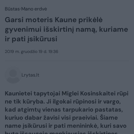
Būstas
Mano erdvė
Garsi moteris Kaune prikėlė
gyvenimui išskirtinį namą, kuriame
ir pati įsikūrusi
2019 m. gruodžio 19 d. 19:36
Lrytas.lt
Kaunietei tapytojai Miglei Kosinskaitei rūpi
ne tik kūryba. Ji ilgokai rūpinosi ir vargo,
kad atgimtų vienas tarpukario pastatas,
kuriuo dabar žavisi visi praeiviai. Šiame
name įsikūrusi ir pati menininkė, kuri savo
bute išsaugojo menkiausias išskirtines