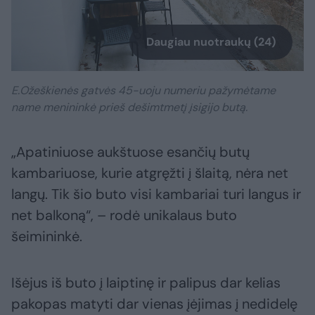
Daugiau nuotraukų (24)
E.Ožeškienės gatvės 45-uoju numeriu pažymėtame
name menininkė prieš dešimtmetį įsigijo butą.
„Apatiniuose aukštuose esančių butų
kambariuose, kurie atgręžti į šlaitą, nėra net
langų. Tik šio buto visi kambariai turi langus ir
net balkoną“, – rodė unikalaus buto
šeimininkė.
Išėjus iš buto į laiptinę ir palipus dar kelias
pakopas matyti dar vienas įėjimas į nedidelę