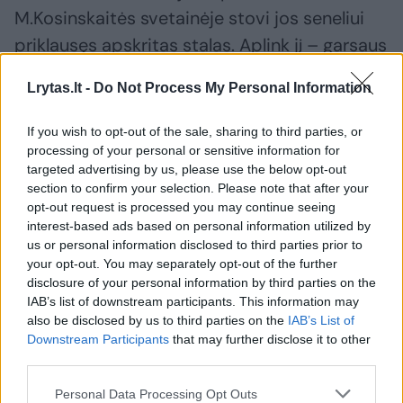
M.Kosinskaitės svetainėje stovi jos seneliui
priklausęs apskritas stalas. Aplink jį – garsaus
tarpukario baldų kūrėjo Jono Prapuolenio
Lrytas.lt -
Do Not Process My Personal Information
mokinio Juozo Urbaičio sukurti foteliai. Prie jų
puikiai dera šiuolaikiniai baldai ir menininkės
If you wish to opt-out of the sale, sharing to third parties, or
bei jos sūnaus tapyti paveikslai.
processing of your personal or sensitive information for
targeted advertising by us, please use the below opt-out
section to confirm your selection. Please note that after your
opt-out request is processed you may continue seeing
„Svetainėje liko ir sovietmečiu ant lubų ir
interest-based ads based on personal information utilized by
aplink šviestuvą prilipdyti gipsiniai
us or personal information disclosed to third parties prior to
ornamentai. Pagailėjau, nenuardžiau jų, bet
your opt-out. You may separately opt-out of the further
disclosure of your personal information by third parties on the
ateityje planuoju tai padaryti“, – atviravo
IAB’s list of downstream participants. This information may
menininkė.
also be disclosed by us to third parties on the
IAB’s List of
Downstream Participants
that may further disclose it to other
third parties.
Turi išskirtinį balkoną
Personal Data Processing Opt Outs