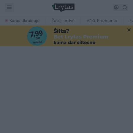
Karas Ukrainoje
Žalioji erdvė
Ačiū, Prezidente
E