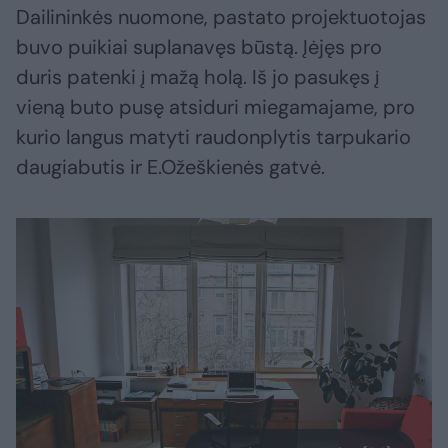
Dailininkės nuomone, pastato projektuotojas
buvo puikiai suplanavęs būstą. Įėjęs pro
duris patenki į mažą holą. Iš jo pasukęs į
vieną buto pusę atsiduri miegamajame, pro
kurio langus matyti raudonplytis tarpukario
daugiabutis ir E.Ožeškienės gatvė.