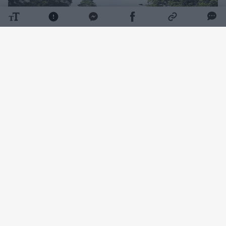
Daugiau nuotraukų (7)
Išgirdę apie sklypo Latvių gatvėje detaliojo
plano koregavimą Žvėryno gyventojai sujudo:
nejaugi naujieji Vyriausybės svečių namų
šeimininkai pradės gyvenamųjų namų
statybas?