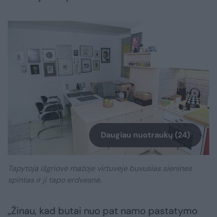
Daugiau nuotraukų (24)
Tapytoja išgriovė mažoje virtuvėje buvusias sienines
spintas ir ji tapo erdvesnė.
„Žinau, kad butai nuo pat namo pastatymo