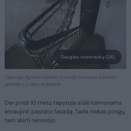
Daugiau nuotraukų (24)
Tapytoja išgriovė mažoje virtuvėje buvusias sienines
spintas ir ji tapo erdvesnė.
Dar prieš 10 metų tapytoja siūlė kaimynams
atnaujinti pastato fasadą. Tada niekas pinigų
tam skirti nenorėjo.