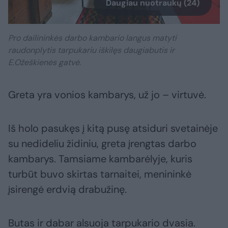
Daugiau nuotraukų (24)
Pro dailininkės darbo kambario langus matyti
raudonplytis tarpukariu iškilęs daugiabutis ir
E.Ožeškienės gatvė.
Greta yra vonios kambarys, už jo – virtuvė.
Iš holo pasukęs į kitą pusę atsiduri svetainėje
su nedideliu židiniu, greta įrengtas darbo
kambarys. Tamsiame kambarėlyje, kuris
turbūt buvo skirtas tarnaitei, menininkė
įsirengė erdvią drabužinę.
Butas ir dabar alsuoja tarpukario dvasia.