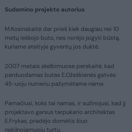
Sudomino projekto autorius
M.Kosinskaitė dar prieš kiek daugiau nei 10
metų ieškojo buto, nes norėjo įsigyti būstą,
kuriame ateityje gyventų jos duktė.
2007 metais skelbimuose perskaitė, kad
parduodamas butas E.Ožeškienės gatvės
45-uoju numeriu pažymėtame name.
Pamačiusi, koks tai namas, ir sužinojusi, kad jį
projektavo garsus tarpukario architektas
E.Frykas, pradėjo domėtis šiuo
nekilnojamuoju turtu.