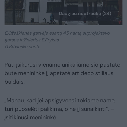
Daugiau nuotraukų (24)
E.Ožeškienės gatvėje esantį 45 namą suprojektavo
garsus inžinierius E.Frykas.
G.Bitvinsko nuotr.
Pati įsikūrusi viename unikaliame šio pastato
bute menininkė jį apstatė art deco stiliaus
baldais.
„Manau, kad jei apsigyvenai tokiame name,
turi puoselėti palikimą, o ne jį sunaikinti“, –
įsitikinusi menininkė.