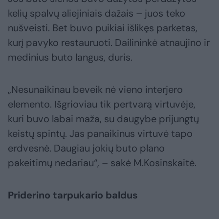
kelių spalvų aliejiniais dažais – juos teko
nušveisti. Bet buvo puikiai išlikęs parketas,
kurį pavyko restauruoti. Dailininkė atnaujino ir
medinius buto langus, duris.
„Nesunaikinau beveik nė vieno interjero
elemento. Išgrioviau tik pertvarą virtuvėje,
kuri buvo labai maža, su daugybe prijungtų
keistų spintų. Jas panaikinus virtuvė tapo
erdvesnė. Daugiau jokių buto plano
pakeitimų nedariau“, – sakė M.Kosinskaitė.
Priderino tarpukario baldus