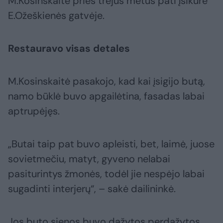
M.Kosinskaitė prieš trejus metus pati įsikūrė
E.Ožeškienės gatvėje.
Restauravo visas detales
M.Kosinskaitė pasakojo, kad kai įsigijo butą,
namo būklė buvo apgailėtina, fasadas labai
aptrupėjęs.
„Butai taip pat buvo apleisti, bet, laimė, juose
sovietmečiu, matyt, gyveno nelabai
pasiturintys žmonės, todėl jie nespėjo labai
sugadinti interjerų“, – sakė dailininkė.
Jos buto sienos buvo dažytos perdažytos