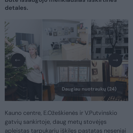
detales.
Daugiau nuotraukų (24)
Kauno centre, E.Ožeškienės ir V.Putvinskio
gatvių sankirtoje, daug metų stovėjęs
apleistas tarpukariu iškilęs pastatas neseniai