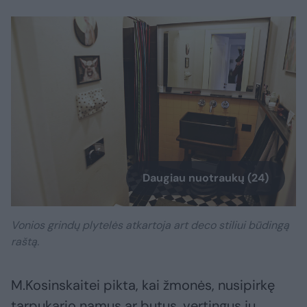
Daugiau nuotraukų (24)
Vonios grindų plytelės atkartoja art deco stiliui būdingą
raštą.
M.Kosinskaitei pikta, kai žmonės, nusipirkę
tarpukario namus ar butus, vertingus jų