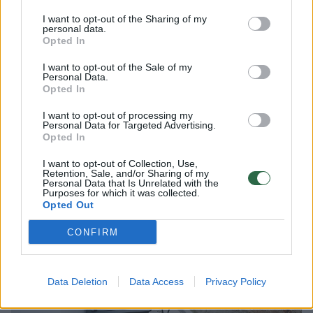
I want to opt-out of the Sharing of my
Didžiulis buto privalumas ir išskirtinumas yra
personal data.
Opted In
balkonas, į kurį galima patekti iš svetainės
arba virtuvės. Balkonas įrengtas taip, kad
I want to opt-out of the Sale of my
Personal Data.
remiasi į Žaliakalnio šlaitą. Niekas kitas, be
Opted In
buto šeimininkų, jo nemato, todėl balkonas
I want to opt-out of processing my
Personal Data for Targeted Advertising.
yra tarsi atskiras nuosavas kiemelis po atviru
Opted In
dangumi.
I want to opt-out of Collection, Use,
Retention, Sale, and/or Sharing of my
Personal Data that Is Unrelated with the
Purposes for which it was collected.
Opted Out
CONFIRM
Data Deletion
Data Access
Privacy Policy