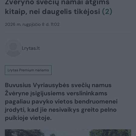
Žvėryno svečių namai atgims
kitaip, nei daugelis tikėjosi
(2)
2026 m. rugpjūčio 8 d. 11:02
Lrytas.lt
Lrytas Premium nariams
Buvusius Vyriausybės svečių namus
Žvėryne įsigijusiems verslininkams
pagaliau pavyko vietos bendruomenei
įrodyti, kad jie nesivaikys greito pelno
puikioje vietoje.