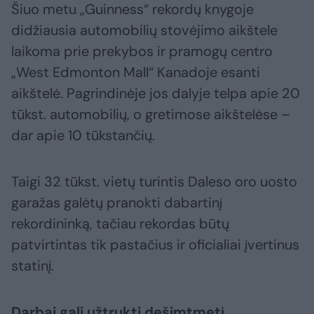
Šiuo metu „Guinness“ rekordų knygoje
didžiausia automobilių stovėjimo aikštele
laikoma prie prekybos ir pramogų centro
„West Edmonton Mall“ Kanadoje esanti
aikštelė. Pagrindinėje jos dalyje telpa apie 20
tūkst. automobilių, o gretimose aikštelėse –
dar apie 10 tūkstančių.
Taigi 32 tūkst. vietų turintis Daleso oro uosto
garažas galėtų pranokti dabartinį
rekordininką, tačiau rekordas būtų
patvirtintas tik pastačius ir oficialiai įvertinus
statinį.
Darbai gali užtrukti dešimtmetį