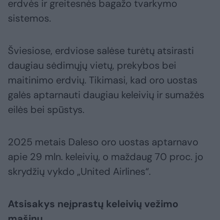
erdvės ir greitesnės bagažo tvarkymo
sistemos.
Šviesiose, erdviose salėse turėtų atsirasti
daugiau sėdimųjų vietų, prekybos bei
maitinimo erdvių. Tikimasi, kad oro uostas
galės aptarnauti daugiau keleivių ir sumažės
eilės bei spūstys.
2025 metais Daleso oro uostas aptarnavo
apie 29 mln. keleivių, o maždaug 70 proc. jo
skrydžių vykdo „United Airlines“.
Atsisakys neįprastų keleivių vežimo
mašinų