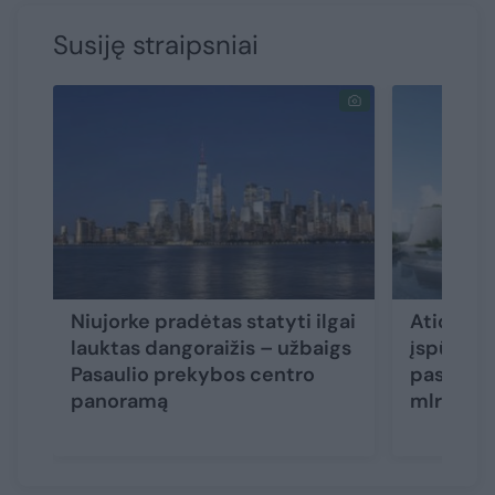
Susiję straipsniai
Niujorke pradėtas statyti ilgai
Atidaryt
lauktas dangoraižis – užbaigs
įspūding
Pasaulio prekybos centro
pasaulyje
panoramą
mlrd. me