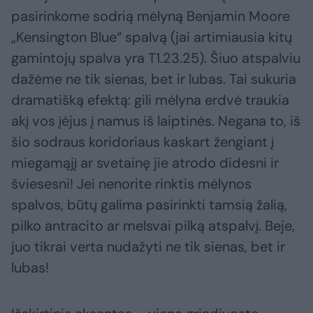
pasirinkome sodrią mėlyną Benjamin Moore
„Kensington Blue“ spalvą (jai artimiausia kitų
gamintojų spalva yra T1.23.25). Šiuo atspalviu
dažėme ne tik sienas, bet ir lubas. Tai sukuria
dramatišką efektą: gili mėlyna erdvė traukia
akį vos įėjus į namus iš laiptinės. Negana to, iš
šio sodraus koridoriaus kaskart žengiant į
miegamąjį ar svetainę jie atrodo didesni ir
šviesesni! Jei nenorite rinktis mėlynos
spalvos, būtų galima pasirinkti tamsią žalią,
pilko antracito ar melsvai pilką atspalvį. Beje,
juo tikrai verta nudažyti ne tik sienas, bet ir
lubas!