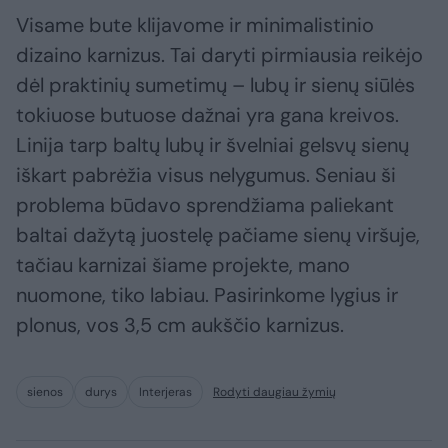
Visame bute klijavome ir minimalistinio
dizaino karnizus. Tai daryti pirmiausia reikėjo
dėl praktinių sumetimų – lubų ir sienų siūlės
tokiuose butuose dažnai yra gana kreivos.
Linija tarp baltų lubų ir švelniai gelsvų sienų
iškart pabrėžia visus nelygumus. Seniau ši
problema būdavo sprendžiama paliekant
baltai dažytą juostelę pačiame sienų viršuje,
tačiau karnizai šiame projekte, mano
nuomone, tiko labiau. Pasirinkome lygius ir
plonus, vos 3,5 cm aukščio karnizus.
sienos
durys
Interjeras
Rodyti daugiau žymių