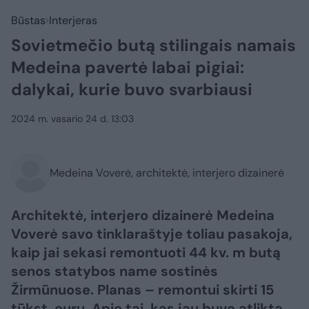
Būstas
Interjeras
Sovietmečio butą stilingais namais
Medeina pavertė labai pigiai:
dalykai, kurie buvo svarbiausi
2024 m. vasario 24 d. 13:03
Medeina Voverė, architektė, interjero dizainerė
Architektė, interjero dizainerė Medeina
Voverė savo tinklaraštyje toliau pasakoja,
kaip jai sekasi remontuoti 44 kv. m butą
senos statybos name sostinės
Žirmūnuose. Planas – remontui skirti 15
tūkst. eurų. Apie tai, kas jau buvo atlikta,