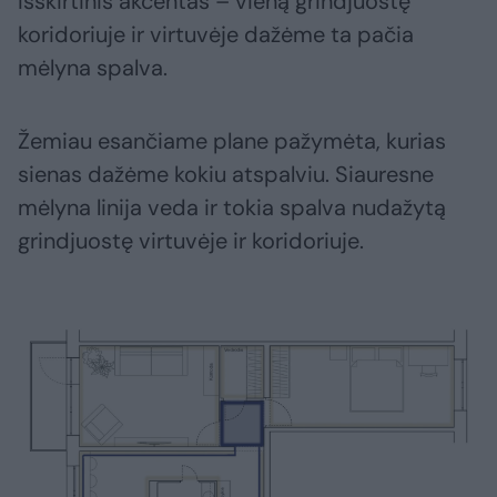
Išskirtinis akcentas – vieną grindjuostę
koridoriuje ir virtuvėje dažėme ta pačia
mėlyna spalva.
Žemiau esančiame plane pažymėta, kurias
sienas dažėme kokiu atspalviu. Siauresne
mėlyna linija veda ir tokia spalva nudažytą
grindjuostę virtuvėje ir koridoriuje.