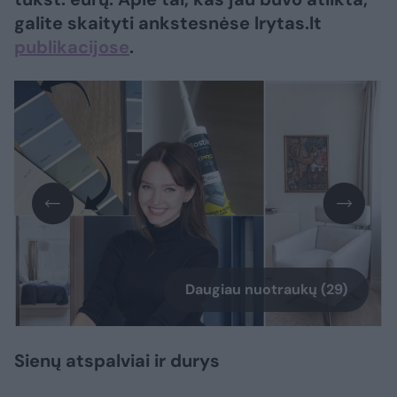
galite skaityti ankstesnėse lrytas.lt
publikacijose
.
Daugiau nuotraukų (29)
Sienų atspalviai ir durys