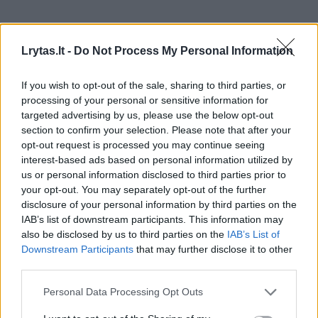
Gipso kartono lubos užtikrintų idealų lygumą
Lrytas.lt -
Do Not Process My Personal Information
ir leistų rinktis įdomesnius apšvietimo
variantus, tačiau patalpos taptų 7–10 cm
If you wish to opt-out of the sale, sharing to third parties, or
žemesnės. Tokios lubos – puikus sprendimas
processing of your personal or sensitive information for
targeted advertising by us, please use the below opt-out
naujos statybos namuose, kai namas dar kurį
section to confirm your selection. Please note that after your
laiką „vaikšto“. Jos sumažina įtrūkimų lubose
opt-out request is processed you may continue seeing
interest-based ads based on personal information utilized by
tikimybę. Tačiau senesnės statybos namai
us or personal information disclosed to third parties prior to
tos problemos dažniausiai nebeturi – visi
your opt-out. You may separately opt-out of the further
trūkiai, kurie galėjo atsirasti per
disclosure of your personal information by third parties on the
IAB’s list of downstream participants. This information may
dešimtmečius, greičiausiai jau atsirado.
also be disclosed by us to third parties on the
IAB’s List of
Šiame bute lubų aukštis buvo tik 254 cm,
Downstream Participants
that may further disclose it to other
third parties.
todėl pasirinkome jas nuvalyti ir dažyti
baltais matiniais dažais. Tai – turbūt
Personal Data Processing Opt Outs
paprasčiausias sprendimas senos statybos