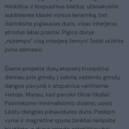
minkštus ir korpusinius baldus, užsisakysite
aukštesnės klasės vonios keramiką, bet
išsirinksite pigiausias duris, visas interjeras
atrodys labai prastai. Pigios durys
„nutemps“ visą interjerą žemyn! Todėl skirkite
joms dėmesio.
Šiame projekte durų atspalvį kruopščiai
derinau prie grindų. Į saloną vežėmės grindų
dangos pavyzdį ir atspalvius vertinome
vietoje. Manau, kad pavyko tikrai tiksliai!
Pasirinkome minimalistinio dizaino, uosio
lukštu dengtas pilnavidures duris. Paslėpti
vyriai ir magnetinė spyna ženkliai neišpūtė