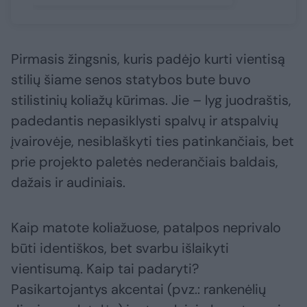
Pirmasis žingsnis, kuris padėjo kurti vientisą
stilių šiame senos statybos bute buvo
stilistinių koliažų kūrimas. Jie – lyg juodraštis,
padedantis nepasiklysti spalvų ir atspalvių
įvairovėje, nesiblaškyti ties patinkančiais, bet
prie projekto paletės nederančiais baldais,
dažais ir audiniais.
Kaip matote koliažuose, patalpos neprivalo
būti identiškos, bet svarbu išlaikyti
vientisumą. Kaip tai padaryti?
Pasikartojantys akcentai (pvz.: rankenėlių