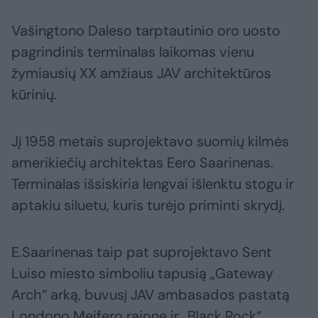
Vašingtono Daleso tarptautinio oro uosto
pagrindinis terminalas laikomas vienu
žymiausių XX amžiaus JAV architektūros
kūrinių.
Jį 1958 metais suprojektavo suomių kilmės
amerikiečių architektas Eero Saarinenas.
Terminalas išsiskiria lengvai išlenktu stogu ir
aptakiu siluetu, kuris turėjo priminti skrydį.
E.Saarinenas taip pat suprojektavo Sent
Luiso miesto simboliu tapusią „Gateway
Arch“ arką, buvusį JAV ambasados pastatą
Londono Meifero rajone ir „Black Rock“