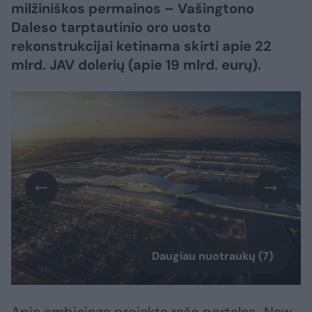
milžiniškos permainos – Vašingtono
Daleso tarptautinio oro uosto
rekonstrukcijai ketinama skirti apie 22
mlrd. JAV dolerių (apie 19 mlrd. eurų).
Daugiau nuotraukų (7)
Apie ambicingą projektą rašo portalas „New