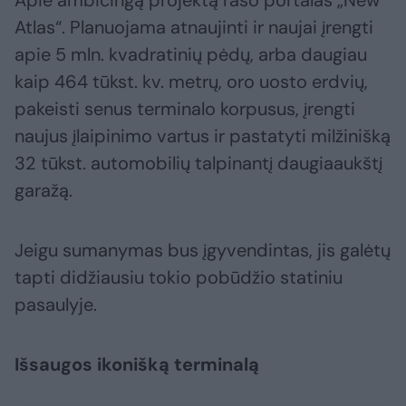
Atlas“. Planuojama atnaujinti ir naujai įrengti
apie 5 mln. kvadratinių pėdų, arba daugiau
kaip 464 tūkst. kv. metrų, oro uosto erdvių,
pakeisti senus terminalo korpusus, įrengti
naujus įlaipinimo vartus ir pastatyti milžinišką
32 tūkst. automobilių talpinantį daugiaaukštį
garažą.
Jeigu sumanymas bus įgyvendintas, jis galėtų
tapti didžiausiu tokio pobūdžio statiniu
pasaulyje.
Išsaugos ikonišką terminalą