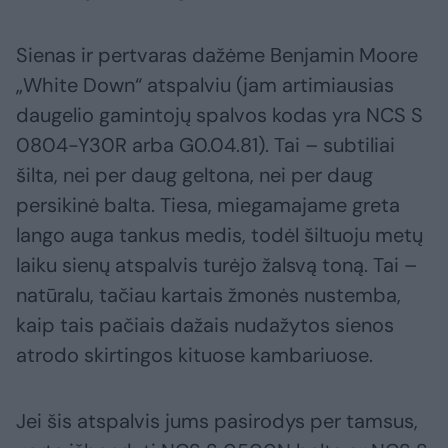
Sienas ir pertvaras dažėme Benjamin Moore
„White Down“ atspalviu (jam artimiausias
daugelio gamintojų spalvos kodas yra NCS S
0804-Y30R arba G0.04.81). Tai – subtiliai
šilta, nei per daug geltona, nei per daug
persikinė balta. Tiesa, miegamajame greta
lango auga tankus medis, todėl šiltuoju metų
laiku sienų atspalvis turėjo žalsvą toną. Tai –
natūralu, tačiau kartais žmonės nustemba,
kaip tais pačiais dažais nudažytos sienos
atrodo skirtingos kituose kambariuose.
Jei šis atspalvis jums pasirodys per tamsus,