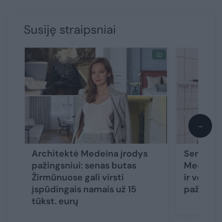
Susiję straipsniai
→
Architektė Medeina įrodys
Sename 
pažingsniui: senas butas
Medeina 
Žirmūnuose gali virsti
ir vonios
įspūdingais namais už 15
pažingsn
tūkst. eurų