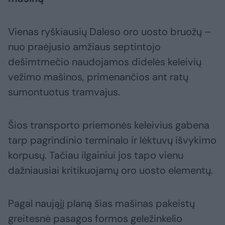
Vienas ryškiausių Daleso oro uosto bruožų –
nuo praėjusio amžiaus septintojo
dešimtmečio naudojamos didelės keleivių
vežimo mašinos, primenančios ant ratų
sumontuotus tramvajus.
Šios transporto priemonės keleivius gabena
tarp pagrindinio terminalo ir lėktuvų išvykimo
korpusų. Tačiau ilgainiui jos tapo vienu
dažniausiai kritikuojamų oro uosto elementų.
Pagal naująjį planą šias mašinas pakeistų
greitesnė pasagos formos geležinkelio