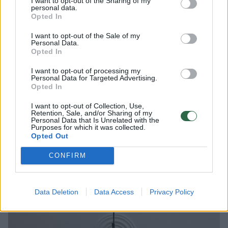
I want to opt-out of the Sharing of my
personal data.
bute.
Opted In
I want to opt-out of the Sale of my
Kai pasiūliau ant lubų klijuoti rozetes, artimieji
Personal Data.
Opted In
atrodė sutrikę. Taip, pirma kylanti mintis ne
I want to opt-out of processing my
vienam yra „kičas“. Nors naujos statybos
Personal Data for Targeted Advertising.
Opted In
name ar bute su tokiu dekoru būčiau labai
atsargi, senesnis būstas iš dalies yra
I want to opt-out of Collection, Use,
Retention, Sale, and/or Sharing of my
atlaidesnis tokiems tradiciniams dekorams
Personal Data that Is Unrelated with the
Purposes for which it was collected.
kaip lubų rozetės.
Opted Out
CONFIRM
Data Deletion
Data Access
Privacy Policy