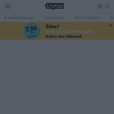
Karas Ukrainoje
Žalioji erdvė
Ačiū, Prezidente
E