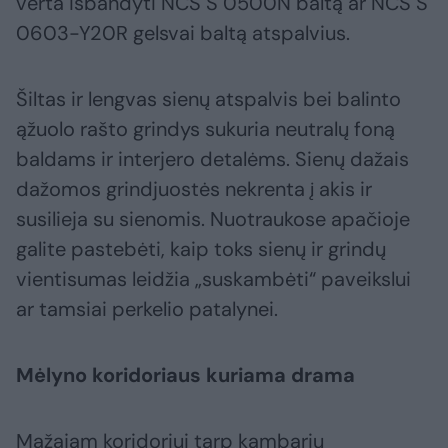
verta išbandyti NCS S 0500N baltą ar NCS S
0603-Y20R gelsvai baltą atspalvius.
Šiltas ir lengvas sienų atspalvis bei balinto
ąžuolo rašto grindys sukuria neutralų foną
baldams ir interjero detalėms. Sienų dažais
dažomos grindjuostės nekrenta į akis ir
susilieja su sienomis. Nuotraukose apačioje
galite pastebėti, kaip toks sienų ir grindų
vientisumas leidžia „suskambėti“ paveikslui
ar tamsiai perkelio patalynei.
Mėlyno koridoriaus kuriama drama
Mažajam koridoriui tarp kambarių