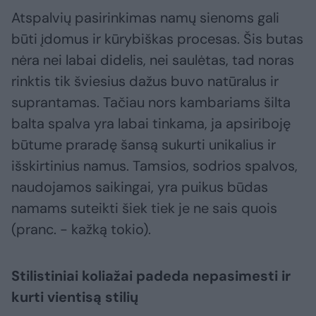
Atspalvių pasirinkimas namų sienoms gali
būti įdomus ir kūrybiškas procesas. Šis butas
nėra nei labai didelis, nei saulėtas, tad noras
rinktis tik šviesius dažus buvo natūralus ir
suprantamas. Tačiau nors kambariams šilta
balta spalva yra labai tinkama, ja apsiriboję
būtume praradę šansą sukurti unikalius ir
išskirtinius namus. Tamsios, sodrios spalvos,
naudojamos saikingai, yra puikus būdas
namams suteikti šiek tiek je ne sais quois
(pranc. - kažką tokio).
Stilistiniai koliažai padeda nepasimesti ir
kurti vientisą stilių