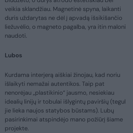
biudžeto, o durys atrodo estetiškiau bei
veikia sklandžiau. Magnetinė spyna, laikanti
duris uždarytas ne dėl į apvadą išsikišančio
liežuvėlio, o magneto pagalba, yra itin maloni
naudoti.
Lubos
Kurdama interjerą aiškiai žinojau, kad noriu
išlaikyti nemažai autentikos. Taip pat
nenorėjau „plastikinio“ jausmo, nesiekiau
idealių linijų ir tobulai išlygintų paviršių (tegul
jie lieka naujos statybos būstams). Lubų
pasirinkimai atspindėjo mano požiūrį šiame
projekte.