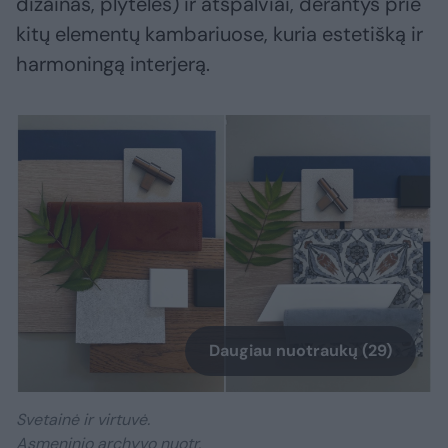
dizainas, plytelės) ir atspalviai, derantys prie
kitų elementų kambariuose, kuria estetišką ir
harmoningą interjerą.
Daugiau nuotraukų (29)
Svetainė ir virtuvė.
Asmeninio archyvo nuotr.