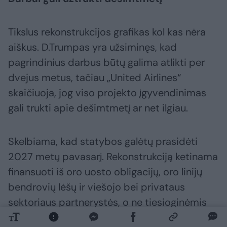
Tikslus rekonstrukcijos grafikas kol kas nėra
aiškus. D.Trumpas yra užsiminęs, kad
pagrindinius darbus būtų galima atlikti per
dvejus metus, tačiau „United Airlines“
skaičiuoja, jog viso projekto įgyvendinimas
gali trukti apie dešimtmetį ar net ilgiau.
Skelbiama, kad statybos galėtų prasidėti
2027 metų pavasarį. Rekonstrukciją ketinama
finansuoti iš oro uosto obligacijų, oro linijų
bendrovių lėšų ir viešojo bei privataus
sektoriaus partnerystės, o ne tiesioginėmis
JAV federalinio biudžeto lėšomis.