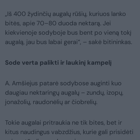
„Iš 400 žydinčių augalų rūšių, kuriuos lanko
bitės, apie 70–80 duoda nektarą. Jei
kiekvienoje sodyboje bus bent po vieną tokį
augalą, jau bus labai gerai“, – sakė bitininkas.
Sode verta palikti ir laukinį kampelį
A. Amšiejus patarė sodybose auginti kuo
daugiau nektaringų augalų – zundų, izopų,
jonažolių, raudonėlių ar čiobrelių.
Tokie augalai pritraukia ne tik bites, bet ir
kitus naudingus vabzdžius, kurie gali prisidėti