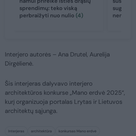
namui prireikė išties drąsių
sustojo: 
sprendimų: teko viską
sugrįžo t
perbraižyti nuo nulio
(4)
nematėt
Interjero autorės – Ana Drutel, Aurelija
Dirgėlienė.
Šis interjeras dalyvavo interjero
architektūros konkurse „Mano erdvė 2025“,
kurį organizuoja portalas Lrytas ir Lietuvos
architektų sąjunga.
Interjeras
architektūra
konkursas Mano erdvė