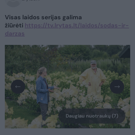
Visas laidos serijas galima
žiūrėti
https://tv.lrytas.lt/laidos/sodas-ir-
darzas
Daugiau nuotraukų (7)