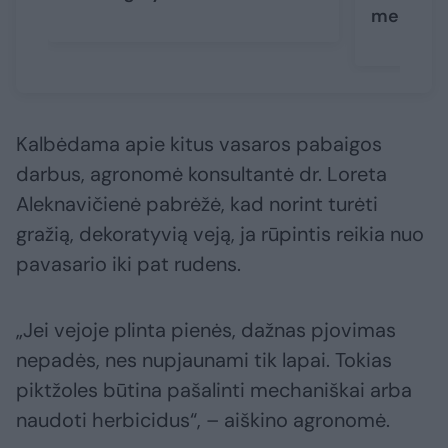
medelyne
Kalbėdama apie kitus vasaros pabaigos
darbus, agronomė konsultantė dr. Loreta
Aleknavičienė pabrėžė, kad norint turėti
gražią, dekoratyvią veją, ja rūpintis reikia nuo
pavasario iki pat rudens.
„Jei vejoje plinta pienės, dažnas pjovimas
nepadės, nes nupjaunami tik lapai. Tokias
piktžoles būtina pašalinti mechaniškai arba
naudoti herbicidus“, – aiškino agronomė.