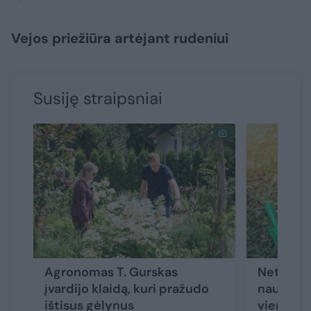
Vejos priežiūra artėjant rudeniui
Susiję straipsniai
Agronomas T. Gurskas
Net ir t
įvardijo klaidą, kuri pražudo
naujas au
ištisus gėlynus
vienos s