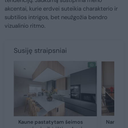
tendencijų. Jaukumą sustiprina meno
akcentai, kurie erdvei suteikia charakterio ir
subtilios intrigos, bet neužgožia bendro
vizualinio ritmo.
Susiję straipsniai
Kaune pastatytam šeimos
Namas, k