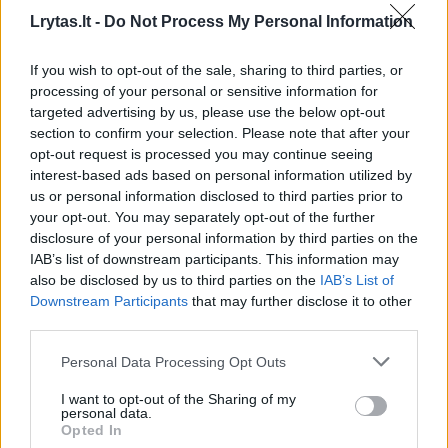
Lrytas.lt -
Do Not Process My Personal Information
„Sodas ir daržas“ – ar Nojus įveikė bičių
baimę? Pirmasis išbandymas dr. Algirdo
If you wish to opt-out of the sale, sharing to third parties, or
Amšiejaus bityne
processing of your personal or sensitive information for
targeted advertising by us, please use the below opt-out
section to confirm your selection. Please note that after your
opt-out request is processed you may continue seeing
interest-based ads based on personal information utilized by
us or personal information disclosed to third parties prior to
your opt-out. You may separately opt-out of the further
disclosure of your personal information by third parties on the
IAB’s list of downstream participants. This information may
also be disclosed by us to third parties on the
IAB’s List of
Downstream Participants
that may further disclose it to other
third parties.
Personal Data Processing Opt Outs
I want to opt-out of the Sharing of my
personal data.
Pirmiausia į laistytuvą su vandeniu įpilama
Opted In