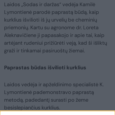
Laidos „Sodas ir daržas“ vedėja Kamilė
Lymontienė parodė paprastą būdą, kaip
kurklius išvilioti iš jų urvelių be cheminių
priemonių. Kartu su agronome dr. Loreta
Aleknavičiene ji papasakojo ir apie tai, kaip
artėjant rudeniui prižiūrėti veją, kad ši išliktų
graži ir tinkamai pasiruoštų žiemai.
Paprastas būdas išvilioti kurklius
Laidos vedėja ir apželdinimo specialistė K.
Lymontienė pademonstravo paprastą
metodą, padedantį surasti po žeme
besislepiančius kurklius.