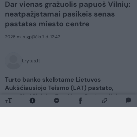
Dar vienas gražuolis papuoš Vilnių:
neatpažįstamai pasikeis senas
pastatas miesto centre
2026 m. rugpjūčio 7 d. 12:42
Lrytas.lt
Turto banko skelbtame Lietuvos
Aukščiausiojo Teismo (LAT) pastato,
esančio Vilniuje, Gynėjų g. 6, atnaujinimo
architektūrinio projekto konkurse komisija
atrinko tris geriausiai įvertintus
pasiūlymus: Lietuvos ir Suomijos UAB
„Architektūros linijos“ projektą „Lex4“,