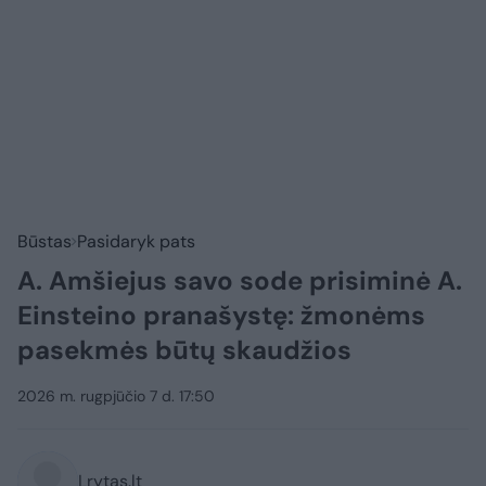
Būstas
Pasidaryk pats
A. Amšiejus savo sode prisiminė A.
Einsteino pranašystę: žmonėms
pasekmės būtų skaudžios
2026 m. rugpjūčio 7 d. 17:50
Lrytas.lt