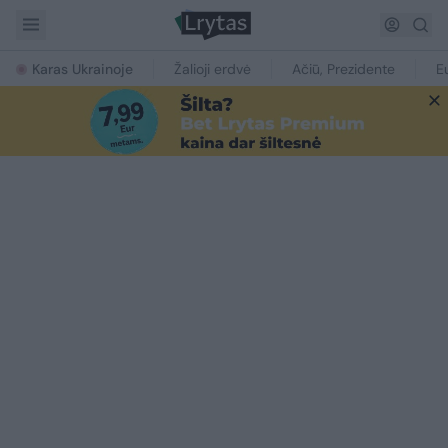
Karas Ukrainoje
Žalioji erdvė
Ačiū, Prezidente
E