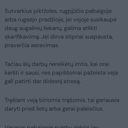
Sutvarkius piktžoles, rugpjūčio pabaigoje
arba rugsėjo pradžioje, jei vejoje susikaupė
daug augalinių liekanų, galima atlikti
skarifikavimą. Jei dirva stipriai suspausta,
praverčia aeravimas.
Tačiau šių darbų nereikėtų imtis, kai orai
karšti ir sausi, nes papildomai pažeista veja
gali patirti dar didesnį stresą.
Tręšiant veją biriomis trąšomis, tai geriausia
daryti prieš lietų arba gerai palaisčius.
Vasaros pabaigoje svarbu rinktis jau