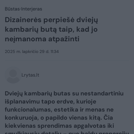
Būstas
Interjeras
Dizainerės perpiešė dviejų
kambarių butą taip, kad jo
neįmanoma atpažinti
2025 m. lapkričio 29 d. 11:34
Lrytas.lt
Dviejų kambarių butas su nestandartiniu
išplanavimu tapo erdve, kurioje
funkcionalumas, estetika ir menas ne
konkuruoja, o papildo vienas kitą. Čia
kiekvienas sprendimas apgalvotas iki
smulkiausių detalių – nuo baldų proporcijų