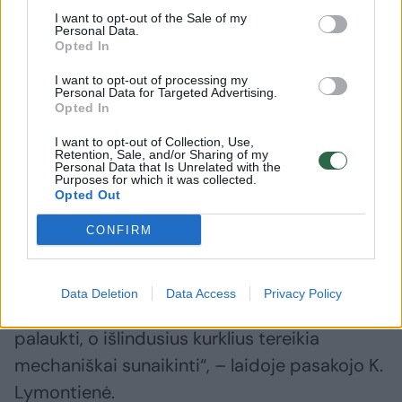
šiek tiek paprasto maistinio aliejaus ir
I want to opt-out of the Sale of my
mišinys gerai išmaišomas.
Personal Data.
Opted In
I want to opt-out of processing my
Tuomet darže reikia surasti kurklių urvelius.
Personal Data for Targeted Advertising.
Opted In
Juos galima atpažinti iš dirvos paviršiuje
matomų gana gilių skylučių. Į jas ir pilamas
I want to opt-out of Collection, Use,
Retention, Sale, and/or Sharing of my
Personal Data that Is Unrelated with the
paruoštas vandens bei aliejaus mišinys.
Purposes for which it was collected.
Opted Out
„Šis metodas efektyvus tuo, kad aliejus
CONFIRM
padengia kurklio kūnelį, todėl kenkėjas
pradeda dusti ir būna priverstas išlįsti į
Data Deletion
Data Access
Privacy Policy
dirvos paviršių. Supylus skystį reikia šiek tiek
palaukti, o išlindusius kurklius tereikia
mechaniškai sunaikinti“, – laidoje pasakojo K.
Lymontienė.