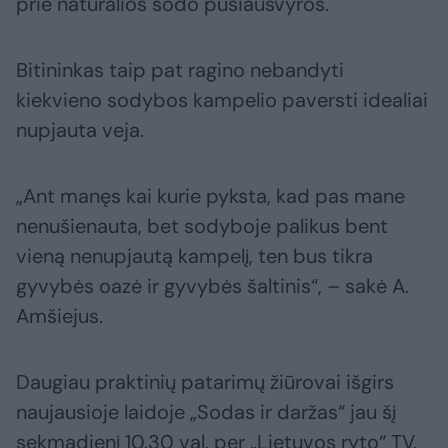
prie natūralios sodo pusiausvyros.
Bitininkas taip pat ragino nebandyti
kiekvieno sodybos kampelio paversti idealiai
nupjauta veja.
„Ant manęs kai kurie pyksta, kad pas mane
nenušienauta, bet sodyboje palikus bent
vieną nenupjautą kampelį, ten bus tikra
gyvybės oazė ir gyvybės šaltinis“, – sakė A.
Amšiejus.
Daugiau praktinių patarimų žiūrovai išgirs
naujausioje laidoje „Sodas ir daržas“ jau šį
sekmadienį 10.30 val. per „Lietuvos ryto“ TV.