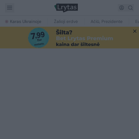
Karas Ukrainoje
Žalioji erdvė
Ačiū, Prezidente
E