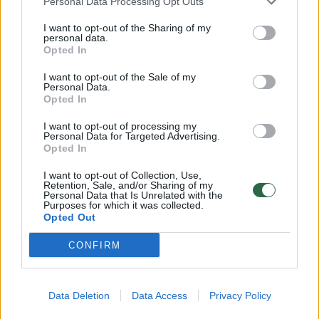
Personal Data Processing Opt Outs
„Norint to išvengti, reikėtų rinktis ekonomišką
I want to opt-out of the Sharing of my
būstą su rekuperacine vėdinimo sistema ir
personal data.
Opted In
grindiniu šildymu. Langų charakteristika,
I want to opt-out of the Sale of my
renkantis naujos statybos butą, taip pat
Personal Data.
Opted In
labai svarbi. Pavyzdžiui, šiuo metu mūsų
vystomame projekte montuojami 6 kamerų
I want to opt-out of processing my
Personal Data for Targeted Advertising.
plastikiniai langai su dvigubo stiklo paketais.
Opted In
Tokie langai atitinka A+ klasės pastato
I want to opt-out of Collection, Use,
energinio naudingumo klasę, o jų dydis
Retention, Sale, and/or Sharing of my
Personal Data that Is Unrelated with the
Purposes for which it was collected.
užtikrina, kad namuose nepritrūktų natūralios
Opted Out
šviesos“, – pasakojo P. Minkevičius.
CONFIRM
Bent 200 mm storio butus skiriančios
Data Deletion
Data Access
Privacy Policy
gelžbetonio sienos, P. Minkevičiaus teigimu,