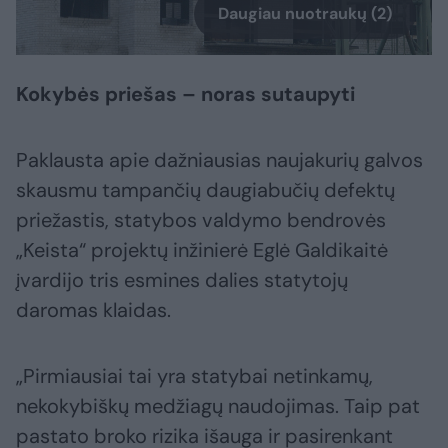
Daugiau nuotraukų (2)
Kokybės priešas – noras sutaupyti
Paklausta apie dažniausias naujakurių galvos
skausmu tampančių daugiabučių defektų
priežastis, statybos valdymo bendrovės
„Keista“ projektų inžinierė Eglė Galdikaitė
įvardijo tris esmines dalies statytojų
daromas klaidas.
„Pirmiausiai tai yra statybai netinkamų,
nekokybiškų medžiagų naudojimas. Taip pat
pastato broko rizika išauga ir pasirenkant