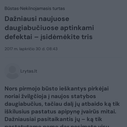
Būstas
Nekilnojamasis turtas
Dažniausi naujuose
daugiabučiuose aptinkami
defektai – įsidėmėkite tris
2017 m. lapkričio 30 d. 08:43
Lrytas.lt
Nors pirmojo būsto ieškantys pirkėjai
noriai žvilgčioja į naujos statybos
daugiabučius, tačiau dalį jų atbaido ką tik
iškilusius pastatus apipynę įvairūs mitai.
Dažniausiai pasitaikantis jų – ką tik
pastatytame name dar nesimato visų