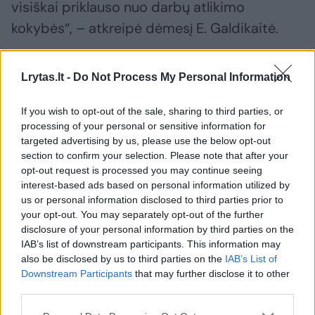
visiškai priklauso nuo darbų atlikimo
kokybės“, – atkreipė dėmesį E. Galdikaitė.
Pasak nekilnojamojo turto vystymo
Lrytas.lt -
Do Not Process My Personal Information
bendrovės „Saulės kopos“, šiuo metu
If you wish to opt-out of the sale, sharing to third parties, or
vykdančios daugiabučių namų komplekso
processing of your personal or sensitive information for
„Birželio namai“ statybas Vilniaus
targeted advertising by us, please use the below opt-out
section to confirm your selection. Please note that after your
Naujamiestyje, direktoriaus Pauliaus
opt-out request is processed you may continue seeing
Minkevičiaus, įvairiuose interneto forumuose
interest-based ads based on personal information utilized by
patirtimi besidalinantys naujos statybos
us or personal information disclosed to third parties prior to
your opt-out. You may separately opt-out of the further
butų savininkai neretai mini ir iš kaimyninių
disclosure of your personal information by third parties on the
butų sklindančių kvapų, triukšmo, nesandarių
IAB’s list of downstream participants. This information may
also be disclosed by us to third parties on the
IAB’s List of
sienų ar langų, natūralios šviesos trūkumo
Downstream Participants
that may further disclose it to other
problemas.
third parties.