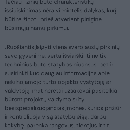
Tačiau fizinių buto charakteristikų
išsiaiškinimas nėra vienintelis dalykas, kurį
būtina žinoti, prieš atveriant piniginę
būsimųjų namų pirkimui.
„Ruošiantis įsigyti vieną svarbiausių pirkinių
savo gyvenime, verta išsiaiškinti ne tik
techninius buto statybos niuansus, bet ir
susirinkti kuo daugiau informacijos apie
nekilnojamojo turto objekto vystytoją ar
valdytoją, mat neretai užsakovai pasitelkia
būtent projektų valdymo srity
besispecializuojančias įmones, kurios prižiūri
ir kontroliuoja visą statybų eigą, darbų
kokybę, parenka rangovus, tiekėjus ir t.t.