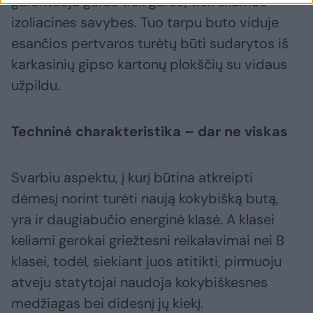
garantuoja geras tiek garso, tiek šilumos
izoliacines savybes. Tuo tarpu buto viduje
esančios pertvaros turėtų būti sudarytos iš
karkasinių gipso kartonų plokščių su vidaus
užpildu.
Techninė charakteristika – dar ne viskas
Svarbiu aspektu, į kurį būtina atkreipti
dėmesį norint turėti naują kokybišką butą,
yra ir daugiabučio energinė klasė. A klasei
keliami gerokai griežtesni reikalavimai nei B
klasei, todėl, siekiant juos atitikti, pirmuoju
atveju statytojai naudoja kokybiškesnes
medžiagas bei didesnį jų kiekį.