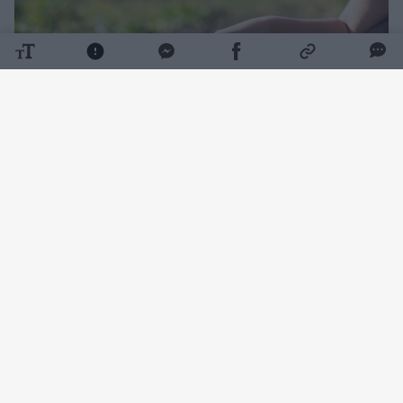
Daugiau nuotraukų (1)
Apie tai, ką galima sėti rugpjūtį, rašo portalas
„Kobieta Onet“. Vasaros pabaigoje lauke dar
galima auginti špinatus, ridikėlius, sultenes,
krapus, kai kurias salotas ir lapinius
burokėlius. Svarbiausia rinktis rudeninei sėjai