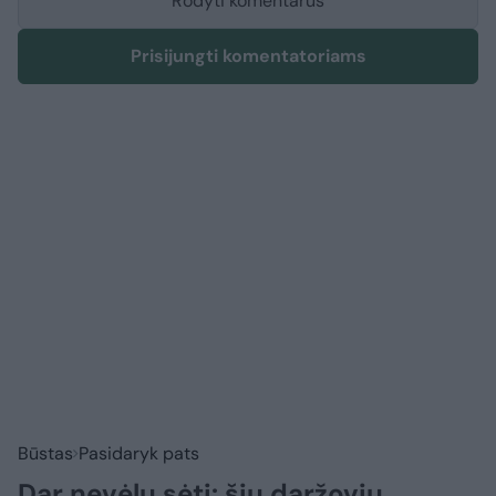
Rodyti komentarus
Prisijungti komentatoriams
Būstas
Pasidaryk pats
Dar nevėlu sėti: šių daržovių