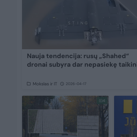
Nauja tendencija: rusų „Shahed“
dronai subyra dar nepasiekę taikin
Mokslas ir IT
2026-04-17
4