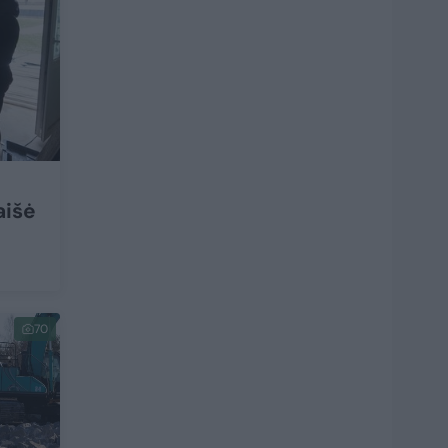
aišė
70