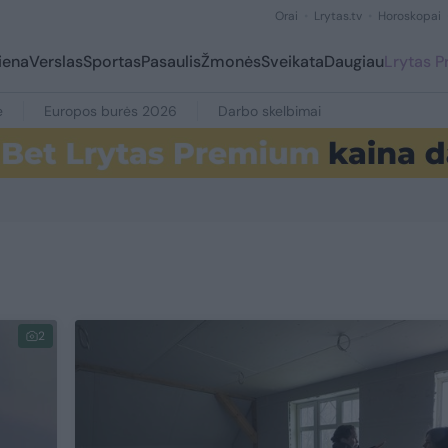
Orai
Lrytas.tv
Horoskopai
iena
Verslas
Sportas
Pasaulis
Žmonės
Sveikata
Daugiau
Lrytas 
e
Europos burės 2026
Darbo skelbimai
2