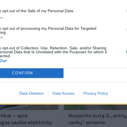
o opt-out of the Sale of my Personal Data.
In
Patirtį su baldų įmone vilniečių šeima
to opt-out of processing my Personal Data for Targeted
prisimins kone visą gyvenimą: neįsivaizda
ing.
kad čia gali vykti tokie dalykai
In
Verslas
2024-11-08
o opt-out of Collection, Use, Retention, Sale, and/or Sharing
ersonal Data that Is Unrelated with the Purposes for which it
lected.
Out
4
CONFIRM
Data Deletion
Data Access
Privacy Policy
tikai – apie
Nusipirko butą iš „antrų
ngas saulės elektrinių
rankų“ sename