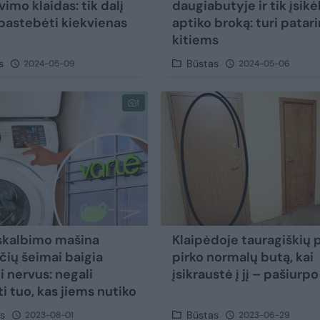
imo klaidas: tik dalį
daugiabutyje ir tik įsikė
 pastebėti kiekvienas
aptiko broką: turi patar
kitiems
s
Būstas
2024-05-09
2024-05-06
1
skalbimo mašina
Klaipėdoje tauragiškių 
čių šeimai baigia
pirko normalų butą, kai
i nervus: negali
įsikraustė į jį – pašiurpo
i tuo, kas jiems nutiko
as
Būstas
2023-08-01
2023-06-29