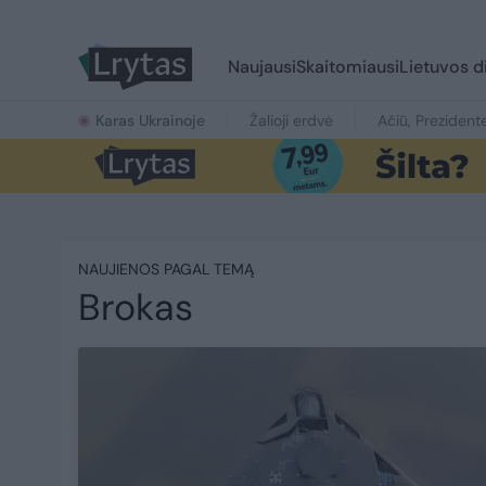
Naujausi
Skaitomiausi
Lietuvos d
Karas Ukrainoje
Žalioji erdvė
Ačiū, Prezident
NAUJIENOS PAGAL TEMĄ
Brokas