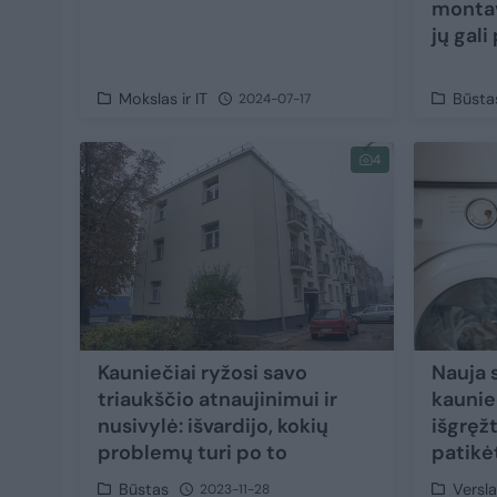
montav
jų gali
Mokslas ir IT
Būsta
2024-07-17
4
Kauniečiai ryžosi savo
Nauja 
triaukščio atnaujinimui ir
kaunie
nusivylė: išvardijo, kokių
išgręžt
problemų turi po to
patikėt
Būstas
Versl
2023-11-28