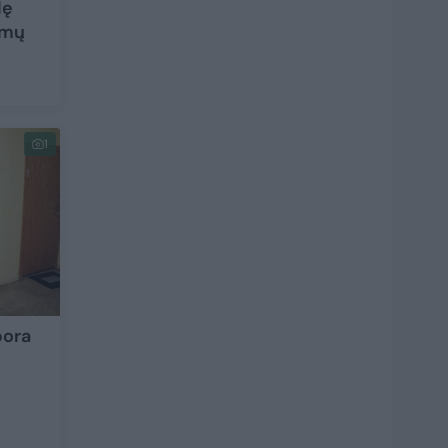
lę
imų
1
pora