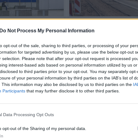
gina visus, pirkusius
Gremžia vos paklotą asf
kę, jos nebenaudoti ir
kelyje į Molėtus: „Vėl e
Do Not Process My Personal Information
ti į parduotuvę
apsunkintas, vėl trys
šviesoforai“
to opt-out of the sale, sharing to third parties, or processing of your per
formation for targeted advertising by us, please use the below opt-out s
as
Auto
2025-06-11
2025-04-05
r selection. Please note that after your opt-out request is processed y
eing interest-based ads based on personal information utilized by us or
disclosed to third parties prior to your opt-out. You may separately opt-
6
losure of your personal information by third parties on the IAB’s list of
. This information may also be disclosed by us to third parties on the
IA
Participants
that may further disclose it to other third parties.
l Data Processing Opt Outs
o opt-out of the Sharing of my personal data.
In