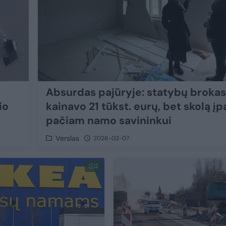
Absurdas pajūryje: statybų brokas
io
kainavo 21 tūkst. eurų, bet skolą įp
pačiam namo savininkui
Verslas
2026-02-07
2