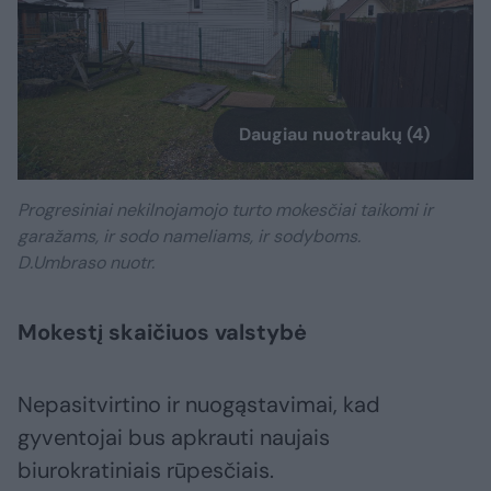
Daugiau nuotraukų (4)
Progresiniai nekilnojamojo turto mokesčiai taikomi ir
garažams, ir sodo nameliams, ir sodyboms.
D.Umbraso nuotr.
Mokestį skaičiuos valstybė
Nepasitvirtino ir nuogąstavimai, kad
gyventojai bus apkrauti naujais
biurokratiniais rūpesčiais.