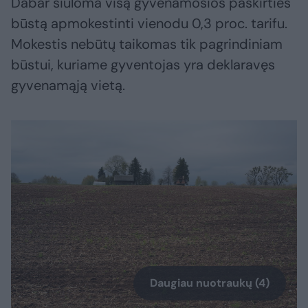
Dabar siūloma visą gyvenamosios paskirties
būstą apmokestinti vienodu 0,3 proc. tarifu.
Mokestis nebūtų taikomas tik pagrindiniam
būstui, kuriame gyventojas yra deklaravęs
gyvenamąją vietą.
Daugiau nuotraukų (4)