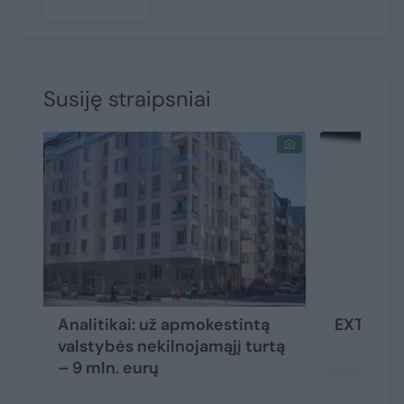
Susiję straipsniai
Analitikai: už apmokestintą
EXTRALO
valstybės nekilnojamąjį turtą
– 9 mln. eurų