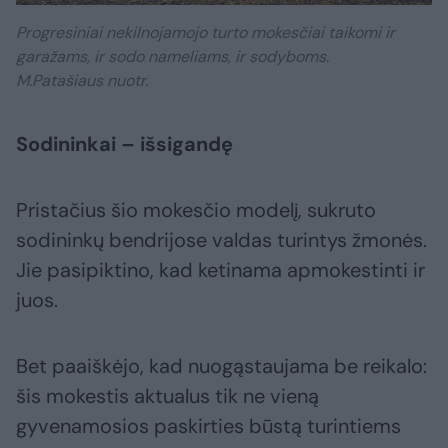
Progresiniai nekilnojamojo turto mokesčiai taikomi ir
garažams, ir sodo nameliams, ir sodyboms.
M.Patašiaus nuotr.
Sodininkai – išsigandę
Pristačius šio mokesčio modelį, sukruto
sodininkų bendrijose valdas turintys žmonės.
Jie pasipiktino, kad ketinama apmokestinti ir
juos.
Bet paaiškėjo, kad nuogąstaujama be reikalo:
šis mokestis aktualus tik ne vieną
gyvenamosios paskirties būstą turintiems