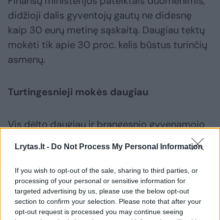
Finansų ministerijos pateiktais duomenimis,
didžioji dalis gyventojų gautų ne didesnę
kaip 30 eurų metinę sąskaitą. Daugiau tektų
mokėti tik apie 30 proc. kelis būstus turinčių
asmenų.
Turtingesnieji mokės daugiau
Vis dėlto daugiau ir brangesnio gyvenamojo
būsto sukaupusiems gyventojams mokesčių
Lrytas.lt -
Do Not Process My Personal Information
našta augs. Mat jau dabar yra
apmokestinami visi brangesni kaip 220
If you wish to opt-out of the sale, sharing to third parties, or
tūkstančių eurų vertės nekomerciniai
processing of your personal or sensitive information for
targeted advertising by us, please use the below opt-out
statiniai.
section to confirm your selection. Please note that after your
opt-out request is processed you may continue seeing