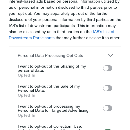
interest-based ads based on personal information utilized by
Visa šią sumą viršijanti dalis apmokestinama
us or personal information disclosed to third parties prior to
jau 0,5 proc. mokesčiu. Jei statinys ar keli
your opt-out. You may separately opt-out of the further
disclosure of your personal information by third parties on the
statiniai viršija 300 tūkstančių eurų, tada
IAB’s list of downstream participants. This information may
metinis mokestis išauga iki 1 proc. Brangesnis
also be disclosed by us to third parties on the
IAB’s List of
Downstream Participants
that may further disclose it to other
kaip 0,5 milijono eurų vertės nekilnojamasis
third parties.
turtas apmokestinamas 2 proc. tarifu.
Personal Data Processing Opt Outs
I want to opt-out of the Sharing of my
Progresiniai nekilnojamojo turto mokesčiai
personal data.
Opted In
taikomi ir garažams, ir sodo nameliams, ir
sodyboms. Jei visų turimų nekomercinių
I want to opt-out of the Sale of my
Personal Data.
statinių vertė neviršija 220 tūkstančių eurų,
Opted In
piniginės praverti nereikės.
I want to opt-out of processing my
Personal Data for Targeted Advertising.
Opted In
Bus besinaudojančiųjų landomis
I want to opt-out of Collection, Use,