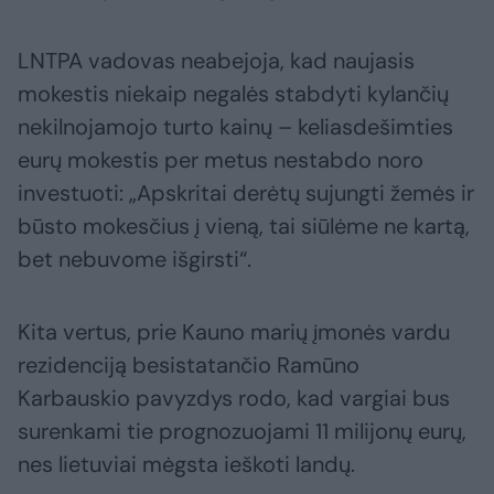
LNTPA vadovas neabejoja, kad naujasis
mokestis niekaip negalės stabdyti kylančių
nekilnojamojo turto kainų – keliasdešimties
eurų mokestis per metus nestabdo noro
investuoti: „Apskritai derėtų sujungti žemės ir
būsto mokesčius į vieną, tai siūlėme ne kartą,
bet nebuvome išgirsti“.
Kita vertus, prie Kauno marių įmonės vardu
rezidenciją besistatančio Ramūno
Karbauskio pavyzdys rodo, kad vargiai bus
surenkami tie prognozuojami 11 milijonų eurų,
nes lietuviai mėgsta ieškoti landų.