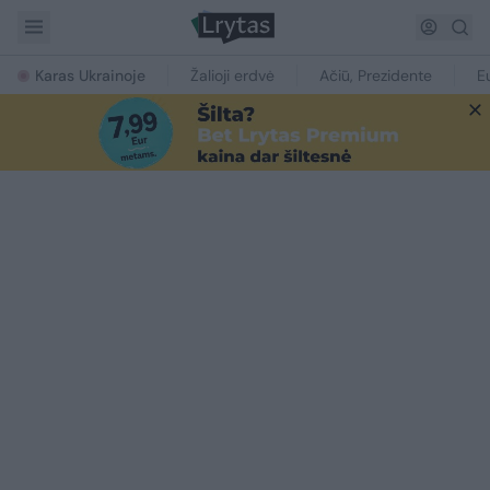
Karas Ukrainoje
Žalioji erdvė
Ačiū, Prezidente
E