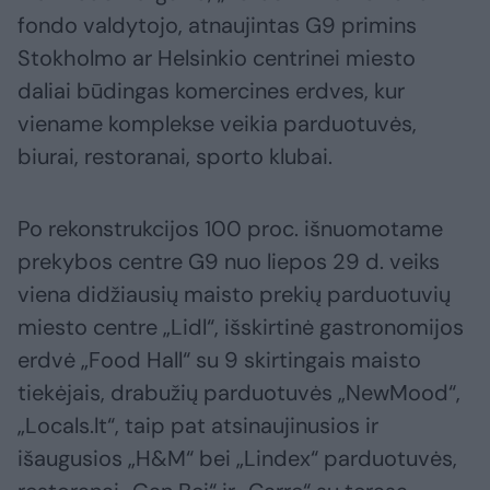
fondo valdytojo, atnaujintas G9 primins
Stokholmo ar Helsinkio centrinei miesto
daliai būdingas komercines erdves, kur
viename komplekse veikia parduotuvės,
biurai, restoranai, sporto klubai.
Po rekonstrukcijos 100 proc. išnuomotame
prekybos centre G9 nuo liepos 29 d. veiks
viena didžiausių maisto prekių parduotuvių
miesto centre „Lidl“, išskirtinė gastronomijos
erdvė „Food Hall“ su 9 skirtingais maisto
tiekėjais, drabužių parduotuvės „NewMood“,
„Locals.lt“, taip pat atsinaujinusios ir
išaugusios „H&M“ bei „Lindex“ parduotuvės,