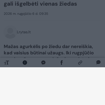
gali išgelbėti vienas žiedas
2026 m. rugpjūčio 6 d. 09:35
Lrytas.lt
Mažas agurkėlis po žiedu dar nereiškia,
kad vaisius būtinai užaugs. Iki rugpjūčio
agurkų užuomazgos dažnai pagelsta ir
nukrenta dėl prasto apdulkinimo, karščio,
šalčio, šviesos trūkumo arba netolygaus
laistymo. Todėl pradėti reikėtų ne nuo
trąšų, o nuo augimo sąlygų patikrinimo.