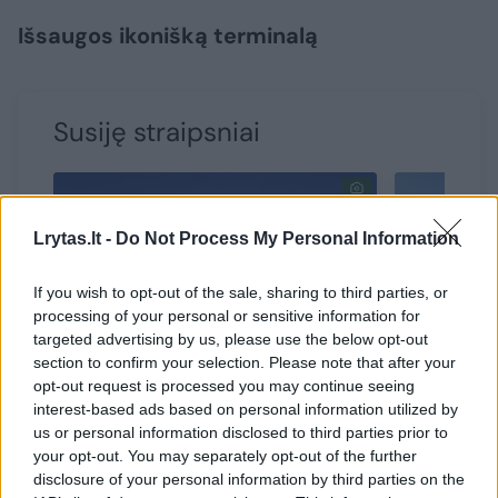
Išsaugos ikonišką terminalą
Susiję straipsniai
Lrytas.lt -
Do Not Process My Personal Information
If you wish to opt-out of the sale, sharing to third parties, or
processing of your personal or sensitive information for
targeted advertising by us, please use the below opt-out
section to confirm your selection. Please note that after your
opt-out request is processed you may continue seeing
Niujorke pradėtas statyti ilgai
Atidaryt
interest-based ads based on personal information utilized by
lauktas dangoraižis – užbaigs
įspūding
us or personal information disclosed to third parties prior to
your opt-out. You may separately opt-out of the further
Pasaulio prekybos centro
pasaulyje
disclosure of your personal information by third parties on the
panoramą
mlrd. me