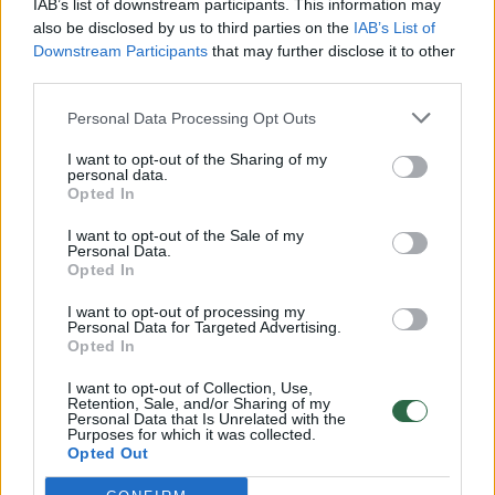
IAB’s list of downstream participants. This information may
also be disclosed by us to third parties on the
IAB’s List of
Downstream Participants
that may further disclose it to other
third parties.
Personal Data Processing Opt Outs
Vašingtono Daleso tarptautinio oro uosto
I want to opt-out of the Sharing of my
pagrindinis terminalas laikomas vienu
personal data.
Opted In
žymiausių XX amžiaus JAV architektūros
kūrinių.
I want to opt-out of the Sale of my
Personal Data.
Opted In
Jį 1958 metais suprojektavo suomių kilmės
I want to opt-out of processing my
Personal Data for Targeted Advertising.
amerikiečių architektas Eero Saarinenas.
Opted In
Terminalas išsiskiria lengvai išlenktu stogu ir
I want to opt-out of Collection, Use,
aptakiu siluetu, kuris turėjo priminti skrydį.
Retention, Sale, and/or Sharing of my
Personal Data that Is Unrelated with the
Purposes for which it was collected.
Opted Out
E.Saarinenas taip pat suprojektavo Sent