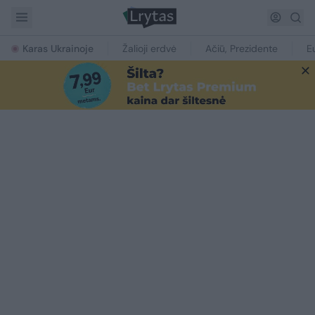
Karas Ukrainoje
Žalioji erdvė
Ačiū, Prezidente
E