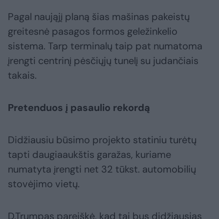
Pagal naująjį planą šias mašinas pakeistų
greitesnė pasagos formos geležinkelio
sistema. Tarp terminalų taip pat numatoma
įrengti centrinį pėsčiųjų tunelį su judančiais
takais.
Pretenduos į pasaulio rekordą
Didžiausiu būsimo projekto statiniu turėtų
tapti daugiaaukštis garažas, kuriame
numatyta įrengti net 32 tūkst. automobilių
stovėjimo vietų.
D.Trumpas pareiškė, kad tai bus didžiausias