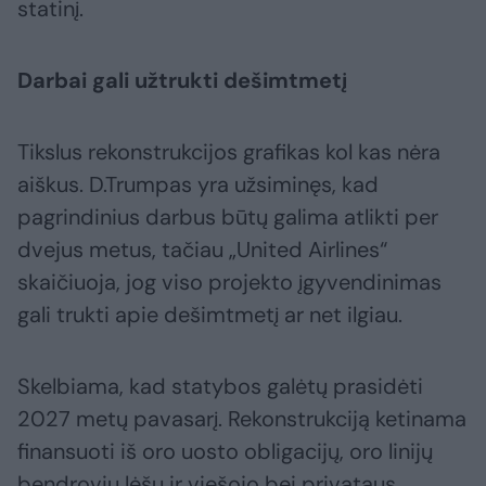
statinį.
Darbai gali užtrukti dešimtmetį
Tikslus rekonstrukcijos grafikas kol kas nėra
aiškus. D.Trumpas yra užsiminęs, kad
pagrindinius darbus būtų galima atlikti per
dvejus metus, tačiau „United Airlines“
skaičiuoja, jog viso projekto įgyvendinimas
gali trukti apie dešimtmetį ar net ilgiau.
Skelbiama, kad statybos galėtų prasidėti
2027 metų pavasarį. Rekonstrukciją ketinama
finansuoti iš oro uosto obligacijų, oro linijų
bendrovių lėšų ir viešojo bei privataus