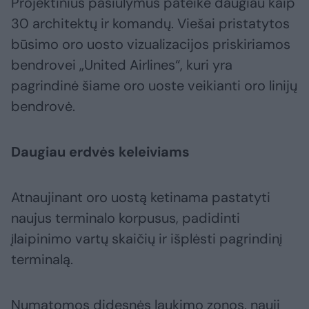
Projektinius pasiūlymus pateikė daugiau kaip
30 architektų ir komandų. Viešai pristatytos
būsimo oro uosto vizualizacijos priskiriamos
bendrovei „United Airlines“, kuri yra
pagrindinė šiame oro uoste veikianti oro linijų
bendrovė.
Daugiau erdvės keleiviams
Atnaujinant oro uostą ketinama pastatyti
naujus terminalo korpusus, padidinti
įlaipinimo vartų skaičių ir išplėsti pagrindinį
terminalą.
Numatomos didesnės laukimo zonos, nauji