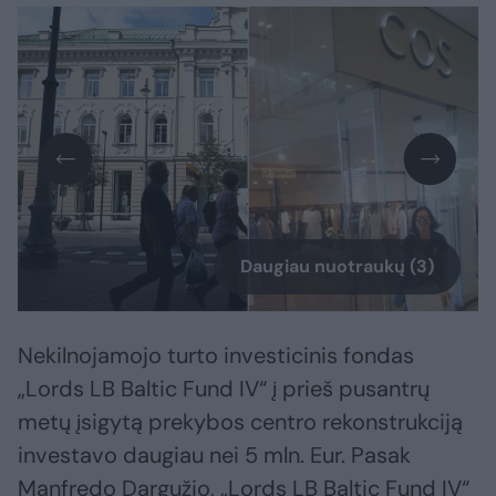
Daugiau nuotraukų (3)
Nekilnojamojo turto investicinis fondas
„Lords LB Baltic Fund IV“ į prieš pusantrų
metų įsigytą prekybos centro rekonstrukciją
investavo daugiau nei 5 mln. Eur. Pasak
Manfredo Dargužio, „Lords LB Baltic Fund IV“