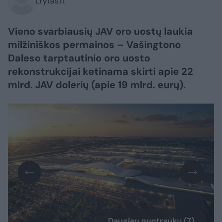
Lrytas.lt
Vieno svarbiausių JAV oro uostų laukia
milžiniškos permainos – Vašingtono
Daleso tarptautinio oro uosto
rekonstrukcijai ketinama skirti apie 22
mlrd. JAV dolerių (apie 19 mlrd. eurų).
Daugiau nuotraukų (7)