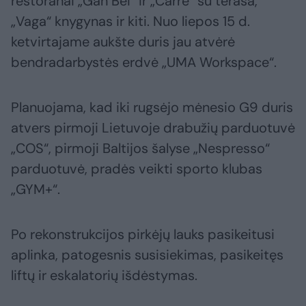
restoranai „Gan Bei“ ir „Carre“ su terasa,
„Vaga“ knygynas ir kiti. Nuo liepos 15 d.
ketvirtajame aukšte duris jau atvėrė
bendradarbystės erdvė „UMA Workspace“.
Planuojama, kad iki rugsėjo mėnesio G9 duris
atvers pirmoji Lietuvoje drabužių parduotuvė
„COS“, pirmoji Baltijos šalyse „Nespresso“
parduotuvė, pradės veikti sporto klubas
„GYM+“.
Po rekonstrukcijos pirkėjų lauks pasikeitusi
aplinka, patogesnis susisiekimas, pasikeitęs
liftų ir eskalatorių išdėstymas.