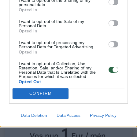
poilsio.
I want to opt-out of the Sharing of my
personal data.
Opted In
Iš tiesų buvo numatyta koreguoti statybos
I want to opt-out of the Sale of my
Personal Data.
ribas ir zonas, konkretų užstatymo
Opted In
išdėstymą, nekeičiant užstatymo tipo ir
I want to opt-out of processing my
Personal Data for Targeted Advertising.
nemažinant sklypo žaliųjų erdvių ploto,
Opted In
panaikinti nenaudojamą įvažiavimą.
I want to opt-out of Collection, Use,
Retention, Sale, and/or Sharing of my
Personal Data that Is Unrelated with the
Purposes for which it was collected.
Opted Out
Norite skaityti toliau?
CONFIRM
Prisijunkite prie mūsų bendruomenės ir tapkite
Data Deletion
Data Access
Privacy Policy
prenumeratoriumi
1
Vos nuo
Eur / mėn.