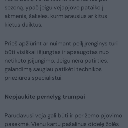
sezoną, ypač jeigu vejapjovė pataiko į
akmenis, šakeles, kurmiarausius ar kitus
kietus daiktus.
Prieš apžiūrint ar nuimant peilį įrenginys turi
būti visiškai išjungtas ir apsaugotas nuo
netikėto įsijungimo. Jeigu nėra patirties,
galandimą saugiau patikėti technikos
priežiūros specialistui.
Nepjaukite pernelyg trumpai
Parudavusi veja gali būti ir per žemo pjovimo
pasekmė. Vienu kartu pašalinus didelę žolės