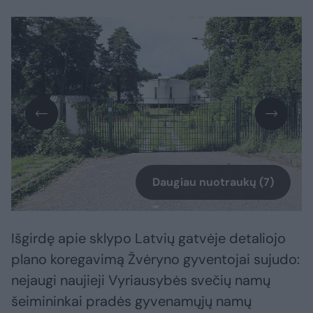
Daugiau nuotraukų (7)
Išgirdę apie sklypo Latvių gatvėje detaliojo
plano koregavimą Žvėryno gyventojai sujudo:
nejaugi naujieji Vyriausybės svečių namų
šeimininkai pradės gyvenamųjų namų