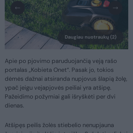
Daugiau nuotraukų (2)
Apie po pjovimo paruduojančią veją rašo
portalas „Kobieta Onet“. Pasak jo, tokios
dėmės dažnai atsiranda nupjovus šlapią žolę,
ypač jeigu vejapjovės peiliai yra atšipę.
Pažeidimo požymiai gali išryškėti per dvi
dienas.
Atšipęs peilis žolės stiebelio nenupjauna