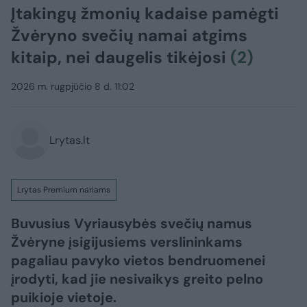
Įtakingų žmonių kadaise pamėgti
Žvėryno svečių namai atgims
kitaip, nei daugelis tikėjosi
(2)
2026 m. rugpjūčio 8 d. 11:02
Lrytas.lt
Lrytas Premium nariams
Buvusius Vyriausybės svečių namus
Žvėryne įsigijusiems verslininkams
pagaliau pavyko vietos bendruomenei
įrodyti, kad jie nesivaikys greito pelno
puikioje vietoje.