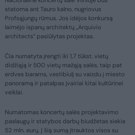
Nacionalinė koncertų salė Vilniuje bus
statoma ant Tauro kalno, nugriovus
Profsąjungų rūmus. Jos idėjos konkursą
laimėjo ispanų architektų „Arquivio
architects“ pasiūlytas projektas.
Čia numatyta įrengti iki 1,7 tūkst. vietų
didžiąją ir 500 vietų mažąją salės, taip pat
erdves barams, vestibiulį su vaizdu į miesto
panoramą ir patalpas įvairiai kitai kultūrinei
veiklai.
Numatomas koncertų salės projektavimo
paslaugų ir statybos darbų biudžetas siekia
52 mln. eurų. Į šią sumą įtrauktos visos su