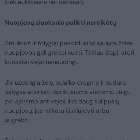
kiek aukštesnę nei pavasarį.
Nuopjovų sluoksnio palikti nereikėtų
Smulkios ir tolygiai pasklidusios sausos žolės
nuopjovos gali greitai suirti. Tačiau šlapi, stori
kuokštai vejai nenaudingi.
Jie uždengia žolę, sulaiko drėgmę ir sudaro
sąlygas atsirasti išplikusioms vietoms. Jeigu
po pjovimo ant vejos liko daug sulipusių
nuopjovų, jas reikėtų išsklaidyti arba
sugrėbti.