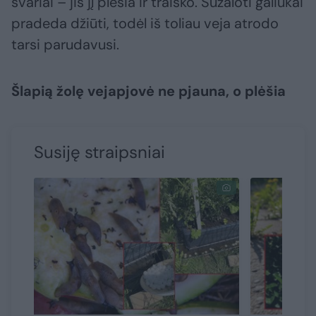
švariai – jis jį plėšia ir traiško. Sužaloti galiukai
pradeda džiūti, todėl iš toliau veja atrodo
tarsi parudavusi.
Šlapią žolę vejapjovė ne pjauna, o plėšia
Susiję straipsniai