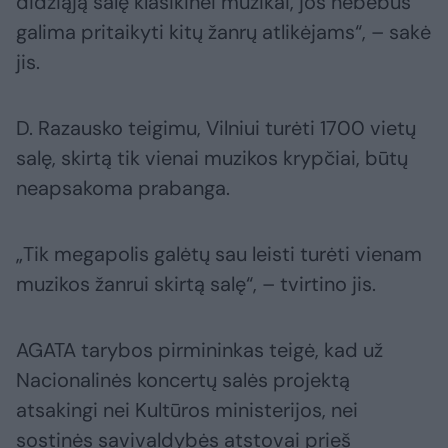
didžiąją salę klasikinei muzikai, jos nebebus
galima pritaikyti kitų žanrų atlikėjams“, – sakė
jis.
D. Razausko teigimu, Vilniui turėti 1700 vietų
salę, skirtą tik vienai muzikos krypčiai, būtų
neapsakoma prabanga.
„Tik megapolis galėtų sau leisti turėti vienam
muzikos žanrui skirtą salę“, – tvirtino jis.
AGATA tarybos pirmininkas teigė, kad už
Nacionalinės koncertų salės projektą
atsakingi nei Kultūros ministerijos, nei
sostinės savivaldybės atstovai prieš