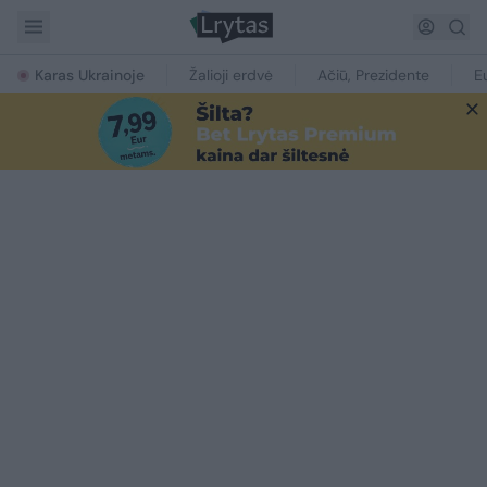
Karas Ukrainoje
Žalioji erdvė
Ačiū, Prezidente
E