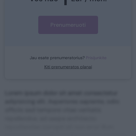
Prenumeruoti
Jau esate prenumeratorius?
Prisijunkite
Kiti prenumeratos planai
Lorem ipsum dolor sit amet consectetur
adipisicing elit. Asperiores sapiente, odio
officiis sed tempore vitae veritatis
repellendus, ad saepe architecto
repudiandae corrupti sit non error illum
consequuntur adipisci dignissimos maxime.