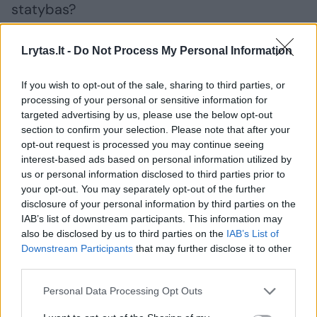
statybas?
Lrytas.lt -
Do Not Process My Personal Information
Jie net siūlė pastatą įtraukti į nekilnojamųjų
kultūros vertybių sąrašą, kad kuo
If you wish to opt-out of the sale, sharing to third parties, or
sudėtingesnės būtų visos procedūros.
processing of your personal or sensitive information for
targeted advertising by us, please use the below opt-out
section to confirm your selection. Please note that after your
Juolab kad detaliojo plano koregavimu buvo
opt-out request is processed you may continue seeing
interest-based ads based on personal information utilized by
siekiama pakeisti užstatymo ribas ir zonas
us or personal information disclosed to third parties prior to
bei susisiekimo jungtis.
your opt-out. You may separately opt-out of the further
disclosure of your personal information by third parties on the
IAB’s list of downstream participants. This information may
Dokumente nurodyta, kad architektų studija
also be disclosed by us to third parties on the
IAB’s List of
Downstream Participants
that may further disclose it to other
„3Deluxe GmbH“ parengė užstatymo
third parties.
pertvarkymo koncepciją, svečių namus
Personal Data Processing Opt Outs
rekonstruojant ir pakeičiant pastatų paskirtį į