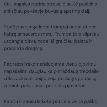
dalį, augalas patiria stresą, o saulė pasiekia
anksčiau pavėsyje buvusią apatinę dalį.
Ypač pavojinga labai trumpai nupjauti per
kaitrą ar sausros metu. Trumpa žolė silpniau
uždengia dirvą, todėl ši greičiau įkaista ir
praranda drėgmę.
Paprastai rekomenduojama vienu pjovimu
nepašalinti daugiau kaip maždaug trečdalio
žolės aukščio. Jeigu veja peraugo, geriau ją
žeminti palaipsniui per kelis pjovimus.
Karštu ir sausu laikotarpiu veją verta palikti