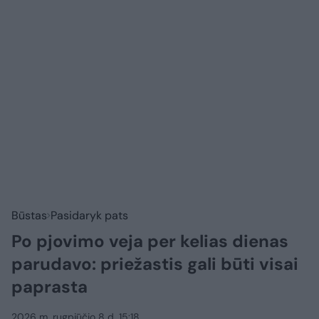
Būstas
Pasidaryk pats
Po pjovimo veja per kelias dienas
parudavo: priežastis gali būti visai
paprasta
2026 m. rugpjūčio 8 d. 15:18