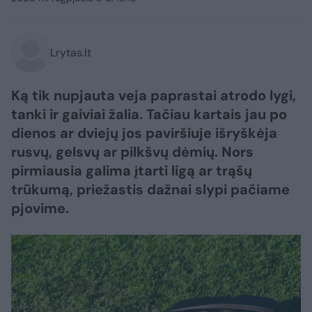
Lrytas.lt
Ką tik nupjauta veja paprastai atrodo lygi,
tanki ir gaiviai žalia. Tačiau kartais jau po
dienos ar dviejų jos paviršiuje išryškėja
rusvų, gelsvų ar pilkšvų dėmių. Nors
pirmiausia galima įtarti ligą ar trąšų
trūkumą, priežastis dažnai slypi pačiame
pjovime.