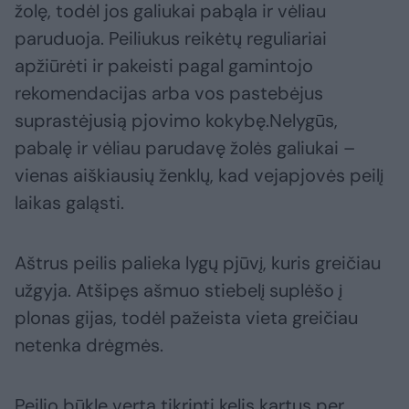
žolę, todėl jos galiukai pabąla ir vėliau
paruduoja. Peiliukus reikėtų reguliariai
apžiūrėti ir pakeisti pagal gamintojo
rekomendacijas arba vos pastebėjus
suprastėjusią pjovimo kokybę.Nelygūs,
pabalę ir vėliau parudavę žolės galiukai –
vienas aiškiausių ženklų, kad vejapjovės peilį
laikas galąsti.
Aštrus peilis palieka lygų pjūvį, kuris greičiau
užgyja. Atšipęs ašmuo stiebelį suplėšo į
plonas gijas, todėl pažeista vieta greičiau
netenka drėgmės.
Peilio būklę verta tikrinti kelis kartus per