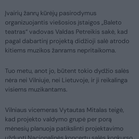
Įvairių žanrų kūrėjų pasirodymus
organizuojantis viešosios įstaigos „Baleto
teatras“ vadovas Valdas Petreikis sakė, kad
pagal dabartinį projektą didžioji salė atrodo
kitiems muzikos žanrams nepritaikoma.
Tuo metu, anot jo, būtent tokio dydžio salės
nėra nei Vilniuje, nei Lietuvoje, ir ji reikalinga
visiems muzikantams.
Vilniaus vicemeras Vytautas Mitalas teigė,
kad projekto valdymo grupė per porą
mėnesių planuoja patikslinti projektavimo
užduotį Nacionalinės koncertų salės konkurso