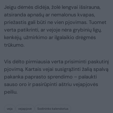
Jeigu dėmės didėja, žolė lengvai išsirauna,
atsiranda apnašų ar nemalonus kvapas,
priežastis gali būti ne vien pjovimas. Tuomet
verta patikrinti, ar vejoje nėra grybinių ligų,
kenkėjų, užmirkimo ar ilgalaikio drėgmės
trūkumo.
Vis dėlto pirmiausia verta prisiminti paskutinį
pjovimą. Kartais vejai susigrąžinti žalią spalvą
pakanka paprasto sprendimo – palaukti
sauso oro ir pasirūpinti aštriu vejapjovės
peiliu.
veja
vejapjovė
Sodininko kalendorius