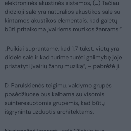
elektroninės akustinės sistemos, (...) Tačiau
didžioji salė yra natūralios akustikos salė su
kintamos akustikos elementais, kad galėtų
būti pritaikoma įvairiems muzikos žanrams.“
„Puikiai suprantame, kad 1,7 tūkst. vietų yra
didelė salė ir kad turime turėti galimybę joje
pristatyti įvairių žanrų muziką“, – pabrėžė ji.
D. Parulskienės teigimu, valdymo grupės
posėdžiuose bus kalbama su visomis
suinteresuotomis grupėmis, kad būtų
išgryninta užduotis architektams.