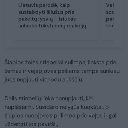
Lietuvis parodė, kaip
Veikia b
sustabdyti šliužus prie
sodinink
pakeltų lysvių – triukas
parą atsi
sulaukė tūkstančių reakcijų
trinkelių
Šlapios žolės stiebeliai sulimpa, linksta prie
žemės ir vejapjovės peiliams tampa sunkiau
juos nupjauti vienodu aukščiu.
Dalis stiebelių lieka nenupjauti, kiti
nuplėšiami. Susidaro nelygūs kuokštai, o
šlapios nuopjovos prilimpa prie vejos ir gali
uždengti jos paviršių.