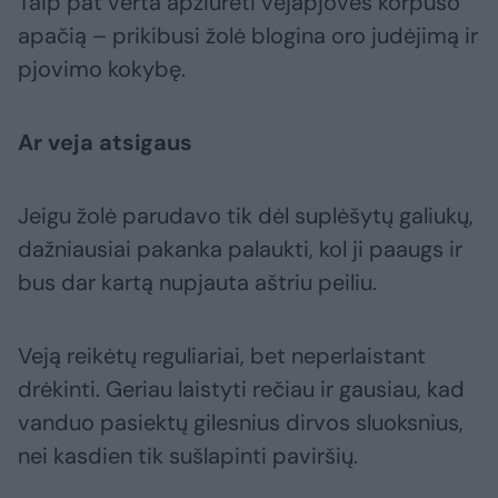
Taip pat verta apžiūrėti vejapjovės korpuso
apačią – prikibusi žolė blogina oro judėjimą ir
pjovimo kokybę.
Ar veja atsigaus
Jeigu žolė parudavo tik dėl suplėšytų galiukų,
dažniausiai pakanka palaukti, kol ji paaugs ir
bus dar kartą nupjauta aštriu peiliu.
Veją reikėtų reguliariai, bet neperlaistant
drėkinti. Geriau laistyti rečiau ir gausiau, kad
vanduo pasiektų gilesnius dirvos sluoksnius,
nei kasdien tik sušlapinti paviršių.