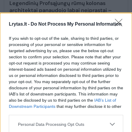
Legendinių Profsąjungų rūmų kolonas
architektai panaudojo labai neįprastai –
kiekvienas galės įvertinti
Lrytas.lt -
Do Not Process My Personal Information
Būstas
2021-04-12
If you wish to opt-out of the sale, sharing to third parties, or
15
processing of your personal or sensitive information for
targeted advertising by us, please use the below opt-out
section to confirm your selection. Please note that after your
opt-out request is processed you may continue seeing
interest-based ads based on personal information utilized by
us or personal information disclosed to third parties prior to
your opt-out. You may separately opt-out of the further
disclosure of your personal information by third parties on the
IAB’s list of downstream participants. This information may
also be disclosed by us to third parties on the
IAB’s List of
Downstream Participants
that may further disclose it to other
third parties.
Personal Data Processing Opt Outs
Profsąjungų rūmų nebėra, tačiau skolos liko