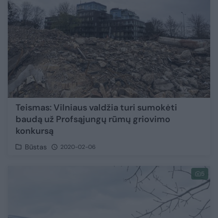
Teismas: Vilniaus valdžia turi sumokėti
baudą už Profsąjungų rūmų griovimo
konkursą
Būstas
2020-02-06
5