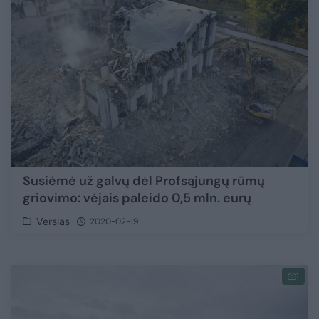
Susiėmė už galvų dėl Profsąjungų rūmų
griovimo: vėjais paleido 0,5 mln. eurų
Verslas
2020-02-19
1