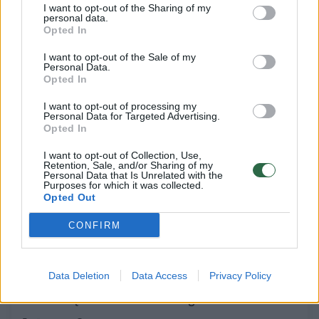
– teks susimokėti
I want to opt-out of the Sharing of my
personal data.
Būstas
2021-02-05
Opted In
I want to opt-out of the Sale of my
Personal Data.
Opted In
9
I want to opt-out of processing my
Personal Data for Targeted Advertising.
Opted In
I want to opt-out of Collection, Use,
Retention, Sale, and/or Sharing of my
Personal Data that Is Unrelated with the
Purposes for which it was collected.
Opted Out
CONFIRM
Data Deletion
Data Access
Privacy Policy
Pinigus ištaškė – muzika palauks: žadėtos
koncertų salės nebus dar ilgai