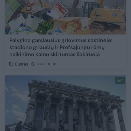
Palygino garsiausius griovimus sostinėje:
stadiono griaučių ir Profsąjungų rūmų
naikinimo kainų skirtumas šokiruoja
Būstas
2022-01-06
2