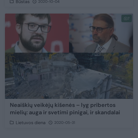
Būstas
2020-10-04
7
Neaiškių veikėjų kišenės – lyg pribertos
mielių: auga ir svetimi pinigai, ir skandalai
Lietuvos diena
2020-05-31