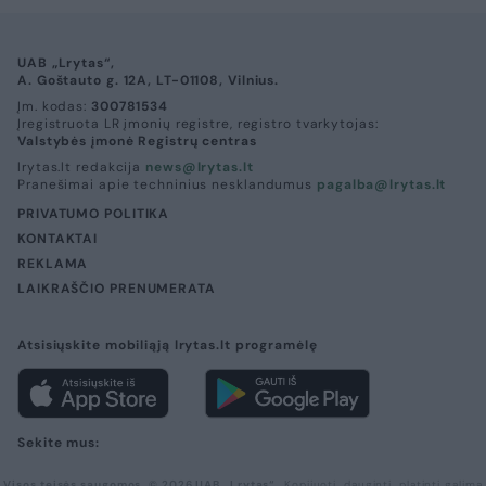
UAB „Lrytas“,
A. Goštauto g. 12A, LT-01108, Vilnius.
Įm. kodas:
300781534
Įregistruota LR įmonių registre, registro tvarkytojas:
Valstybės įmonė Registrų centras
lrytas.lt redakcija
news@lrytas.lt
Pranešimai apie techninius nesklandumus
pagalba@lrytas.lt
PRIVATUMO POLITIKA
KONTAKTAI
REKLAMA
LAIKRAŠČIO PRENUMERATA
Atsisiųskite mobiliąją lrytas.lt programėlę
Sekite mus:
Visos teisės saugomos. © 2026 UAB „Lrytas“.
Kopijuoti, dauginti, platinti galima