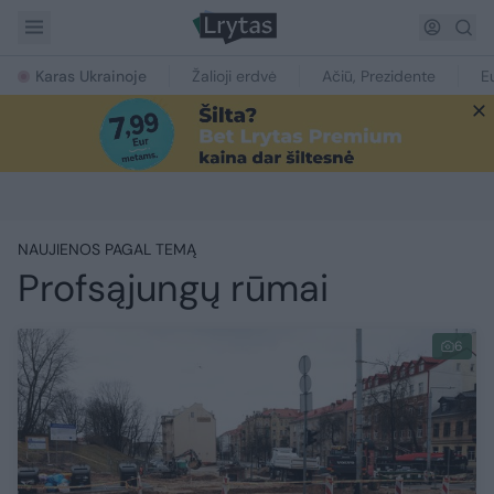
Karas Ukrainoje
Žalioji erdvė
Ačiū, Prezidente
E
NAUJIENOS PAGAL TEMĄ
Profsąjungų rūmai
6