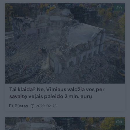
9
Tai klaida? Ne, Vilniaus valdžia vos per
savaitę vėjais paleido 2 mln. eurų
Būstas
2020-02-23
8