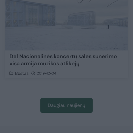
Dėl Nacionalinės koncertų salės sunerimo
visa armija muzikos atlikėjų
Būstas
2019-12-04
Daugiau naujienų