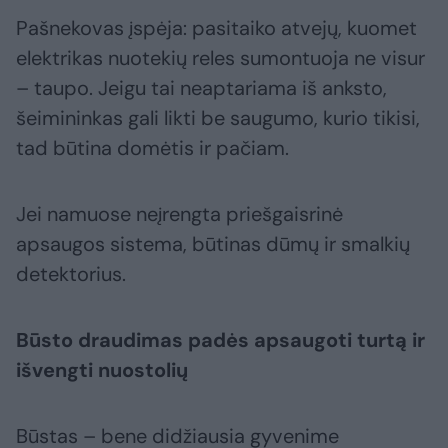
Pašnekovas įspėja: pasitaiko atvejų, kuomet
elektrikas nuotekių reles sumontuoja ne visur
– taupo. Jeigu tai neaptariama iš anksto,
šeimininkas gali likti be saugumo, kurio tikisi,
tad būtina domėtis ir pačiam.
Jei namuose neįrengta priešgaisrinė
apsaugos sistema, būtinas dūmų ir smalkių
detektorius.
Būsto draudimas padės apsaugoti turtą ir
išvengti nuostolių
Būstas – bene didžiausia gyvenime