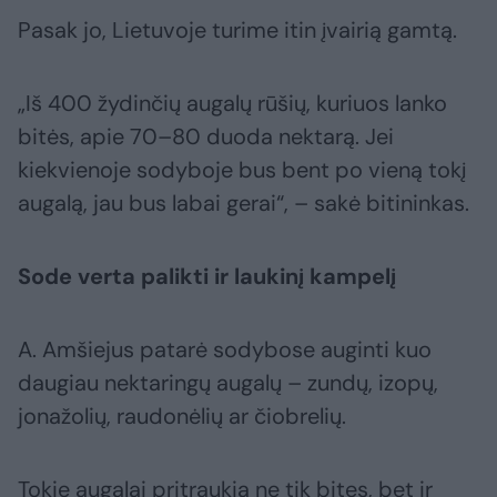
Pasak jo, Lietuvoje turime itin įvairią gamtą.
„Iš 400 žydinčių augalų rūšių, kuriuos lanko
bitės, apie 70–80 duoda nektarą. Jei
kiekvienoje sodyboje bus bent po vieną tokį
augalą, jau bus labai gerai“, – sakė bitininkas.
Sode verta palikti ir laukinį kampelį
A. Amšiejus patarė sodybose auginti kuo
daugiau nektaringų augalų – zundų, izopų,
jonažolių, raudonėlių ar čiobrelių.
Tokie augalai pritraukia ne tik bites, bet ir