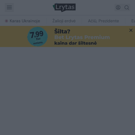
Karas Ukrainoje
Žalioji erdvė
Ačiū, Prezidente
E