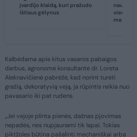
įvardijo klaidą, kuri pražudo
naujas au
ištisus gėlynus
vienos s
medelyne
Kalbėdama apie kitus vasaros pabaigos
darbus, agronomė konsultantė dr. Loreta
Aleknavičienė pabrėžė, kad norint turėti
gražią, dekoratyvią veją, ja rūpintis reikia nuo
pavasario iki pat rudens.
„Jei vejoje plinta pienės, dažnas pjovimas
nepadės, nes nupjaunami tik lapai. Tokias
piktžoles būtina pašalinti mechaniškai arba