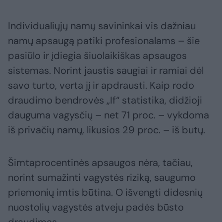
Individualiųjų namų savininkai vis dažniau
namų apsaugą patiki profesionalams – šie
pasiūlo ir įdiegia šiuolaikiškas apsaugos
sistemas. Norint jaustis saugiai ir ramiai dėl
savo turto, verta jį ir apdrausti. Kaip rodo
draudimo bendrovės „If“ statistika, didžioji
dauguma vagysčių – net 71 proc. – vykdoma
iš privačių namų, likusios 29 proc. – iš butų.
Šimtaprocentinės apsaugos nėra, tačiau,
norint sumažinti vagystės riziką, saugumo
priemonių imtis būtina. O išvengti didesnių
nuostolių vagystės atveju padės būsto