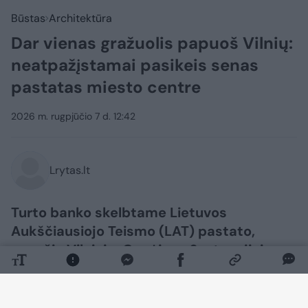
Būstas
Architektūra
Dar vienas gražuolis papuoš Vilnių:
neatpažįstamai pasikeis senas
pastatas miesto centre
2026 m. rugpjūčio 7 d. 12:42
Lrytas.lt
Turto banko skelbtame Lietuvos
Aukščiausiojo Teismo (LAT) pastato,
esančio Vilniuje, Gynėjų g. 6, atnaujinimo
architektūrinio projekto konkurse komisija
atrinko tris geriausiai įvertintus
pasiūlymus: Lietuvos ir Suomijos UAB