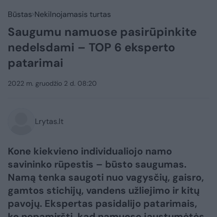
Būstas
Nekilnojamasis turtas
Saugumu namuose pasirūpinkite
nedelsdami – TOP 6 eksperto
patarimai
2022 m. gruodžio 2 d. 08:20
Lrytas.lt
Kone kiekvieno individualiojo namo
savininko rūpestis – būsto saugumas.
Namą tenka saugoti nuo vagysčių, gaisro,
gamtos stichijų, vandens užliejimo ir kitų
pavojų. Ekspertas pasidalijo patarimais,
ko nepamiršti, kad namuose jaustumėtės