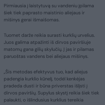
Pirmiausia į laistytuvą su vandeniu įpilama
šiek tiek paprasto maistinio aliejaus ir
mišinys gerai išmaišomas.
Tuomet darže reikia surasti kurklių urvelius.
Juos galima atpažinti iš dirvos paviršiuje
matomų gana gilių skylučių. Į jas ir pilamas
paruoštas vandens bei aliejaus mišinys.
„Šis metodas efektyvus tuo, kad aliejus
padengia kurklio kūnelį, todėl kenkėjas
pradeda dusti ir būna priverstas išlįsti į
dirvos paviršių. Supylus skystį reikia šiek tiek
palaukti, o išlindusius kurklius tereikia