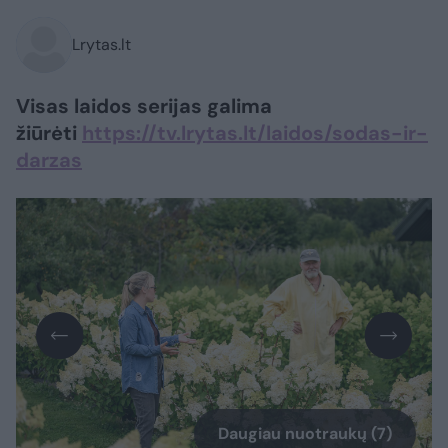
Lrytas.lt
Visas laidos serijas galima
žiūrėti
https://tv.lrytas.lt/laidos/sodas-ir-
darzas
Daugiau nuotraukų (7)