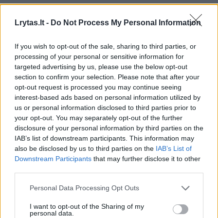
investicija, todėl labai svarbu pasirūpinti jo
saugumu, kad galėtumėte jaustis ramūs ir
Lrytas.lt -
Do Not Process My Personal Information
saugūs. Šalia įsidiegtų apsaugos priemonių,
If you wish to opt-out of the sale, sharing to third parties, or
universalia apsauga ir pagalba atsitikus
processing of your personal or sensitive information for
nemaloniam įvykiui gali tapti būsto
targeted advertising by us, please use the below opt-out
section to confirm your selection. Please note that after your
draudimas.
opt-out request is processed you may continue seeing
interest-based ads based on personal information utilized by
us or personal information disclosed to third parties prior to
„If“ būsto draudimas apsaugo nuo netikėtų
your opt-out. You may separately opt-out of the further
nuostolių, įvykus nelaimei namuose, vagystės,
disclosure of your personal information by third parties on the
IAB’s list of downstream participants. This information may
būsto bei daiktų apgadinimo, užpylimo ir kitų
also be disclosed by us to third parties on the
IAB’s List of
atvejų. Jei nelaimė palies ir kaimynus, jiems
Downstream Participants
that may further disclose it to other
third parties.
taip pat bus kompensuota žala, tik
įsitikinkite, ar ši draudimo apsaugos dalis
Personal Data Processing Opt Outs
įtraukta į draudimo sutartį.
I want to opt-out of the Sharing of my
personal data.