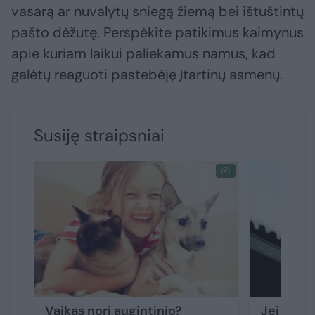
vasarą ar nuvalytų sniegą žiemą bei ištuštintų
pašto dėžutę. Perspėkite patikimus kaimynus
apie kuriam laikui paliekamus namus, kad
galėtų reaguoti pastebėję įtartinų asmenų.
Susiję straipsniai
Vaikas nori augintinio?
Jei dar 