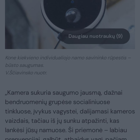
Daugiau nuotraukų (9)
Kone kiekvieno individualiojo namo savininko rūpestis –
būsto saugumas.
V.Ščiavinsko nuotr.
„Kamera sukuria saugumo jausmą, dažnai
bendruomenių grupėse socialiniuose
tinkluose, įvykus vagystei, dalijamasi kameros
vaizdais, tačiau iš jų sunku atpažinti, kas
lankėsi jūsų namuose. Ši priemonė – labiau
prenvencijai, galbūt, atbaidys vagį, pačiam