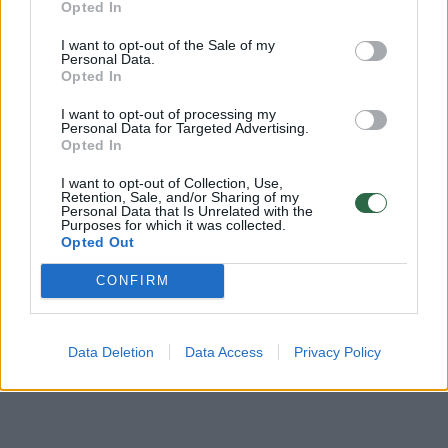
Opted In
if draudimas
saugūs namai
^Instant
Rodyti daugiau žymių
I want to opt-out of the Sale of my
Personal Data.
Opted In
I want to opt-out of processing my
Personal Data for Targeted Advertising.
Komentuoti po šiuo straipsniu
Opted In
Komentuoti gali tik Lrytas registruoti vartotojai.
I want to opt-out of Collection, Use,
Retention, Sale, and/or Sharing of my
Prisijunkite prie registruotų vartotojų
Personal Data that Is Unrelated with the
Purposes for which it was collected.
bendruomenės ir bendraukite komentaruose!
Opted Out
CONFIRM
Rodyti komentarus
Data Deletion
Data Access
Privacy Policy
Prisijungti komentatoriams