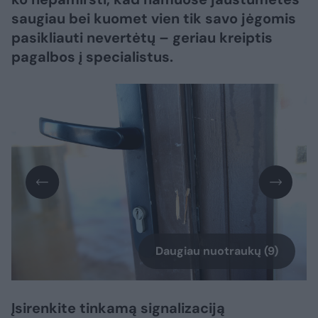
saugiau bei kuomet vien tik savo jėgomis
pasikliauti nevertėtų – geriau kreiptis
pagalbos į specialistus.
Daugiau nuotraukų (9)
Įsirenkite tinkamą signalizaciją