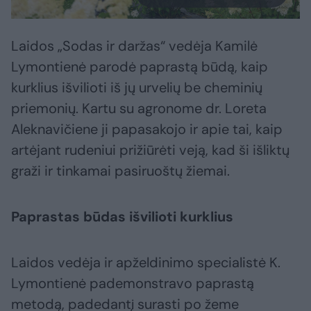
Laidos „Sodas ir daržas“ vedėja Kamilė
Lymontienė parodė paprastą būdą, kaip
kurklius išvilioti iš jų urvelių be cheminių
priemonių. Kartu su agronome dr. Loreta
Aleknavičiene ji papasakojo ir apie tai, kaip
artėjant rudeniui prižiūrėti veją, kad ši išliktų
graži ir tinkamai pasiruoštų žiemai.
Paprastas būdas išvilioti kurklius
Laidos vedėja ir apželdinimo specialistė K.
Lymontienė pademonstravo paprastą
metodą, padedantį surasti po žeme