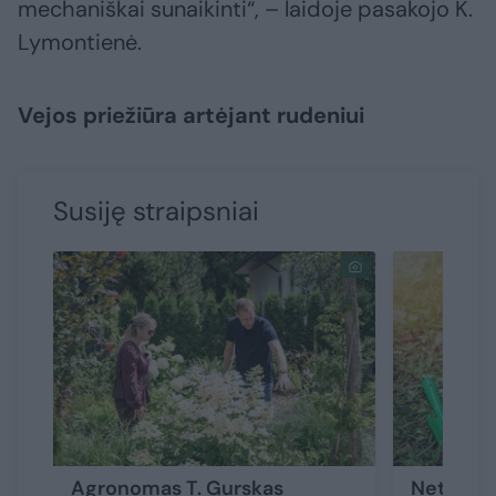
mechaniškai sunaikinti“, – laidoje pasakojo K.
Lymontienė.
Vejos priežiūra artėjant rudeniui
Susiję straipsniai
Agronomas T. Gurskas
Net ir t