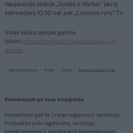
naujausioje laidoje „Sodas ir daržas“ jau šį
sekmadienį 10.30 val. per „Lietuvos ryto“ TV.
Visas laidos serijas galima
žiūrėti
https://tv.lrytas.lt/laidos/sodas-ir-
darzas
Algirdas Amšiejus
Sodas
daržas
Rodyti daugiau žymių
Komentuoti po šiuo straipsniu
Komentuoti gali tik Lrytas registruoti vartotojai.
Prisijunkite prie registruotų vartotojų
bendruomenės ir bendraukite komentaruose!