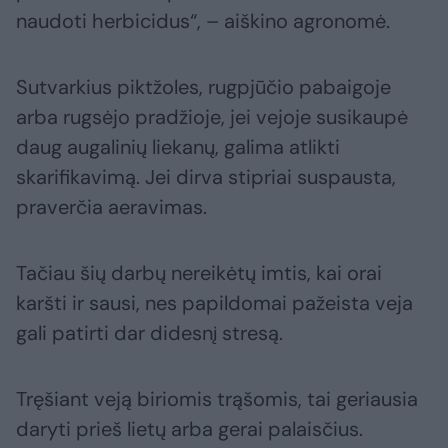
naudoti herbicidus“, – aiškino agronomė.
Sutvarkius piktžoles, rugpjūčio pabaigoje
arba rugsėjo pradžioje, jei vejoje susikaupė
daug augalinių liekanų, galima atlikti
skarifikavimą. Jei dirva stipriai suspausta,
praverčia aeravimas.
Tačiau šių darbų nereikėtų imtis, kai orai
karšti ir sausi, nes papildomai pažeista veja
gali patirti dar didesnį stresą.
Tręšiant veją biriomis trąšomis, tai geriausia
daryti prieš lietų arba gerai palaisčius.