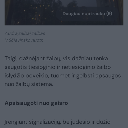
Daugiau nuotraukų (9)
Audra,žaibai,žaibas
V.Ščiavinsko nuotr.
Taigi, dažnėjant žaibų, vis dažniau tenka
saugotis tiesioginio ir netiesioginio žaibo
išlydžio poveikio, tuomet ir gelbsti apsaugos
nuo žaibų sistema.
Apsisaugoti nuo gaisro
Įrengiant signalizaciją, be judesio ir dūžio