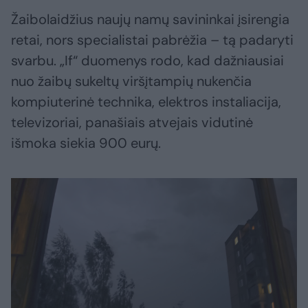
Žaibolaidžius naujų namų savininkai įsirengia
retai, nors specialistai pabrėžia – tą padaryti
svarbu. „If“ duomenys rodo, kad dažniausiai
nuo žaibų sukeltų viršįtampių nukenčia
kompiuterinė technika, elektros instaliacija,
televizoriai, panašiais atvejais vidutinė
išmoka siekia 900 eurų.