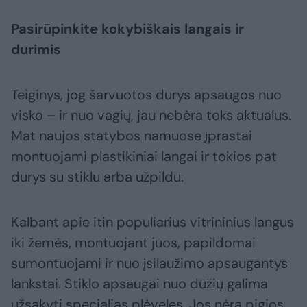
Pasirūpinkite kokybiškais langais ir
durimis
Teiginys, jog šarvuotos durys apsaugos nuo
visko – ir nuo vagių, jau nebėra toks aktualus.
Mat naujos statybos namuose įprastai
montuojami plastikiniai langai ir tokios pat
durys su stiklu arba užpildu.
Kalbant apie itin populiarius vitrininius langus
iki žemės, montuojant juos, papildomai
sumontuojami ir nuo įsilaužimo apsaugantys
lankstai. Stiklo apsaugai nuo dūžių galima
užsakyti specialias plėveles. Jos nėra pigios,