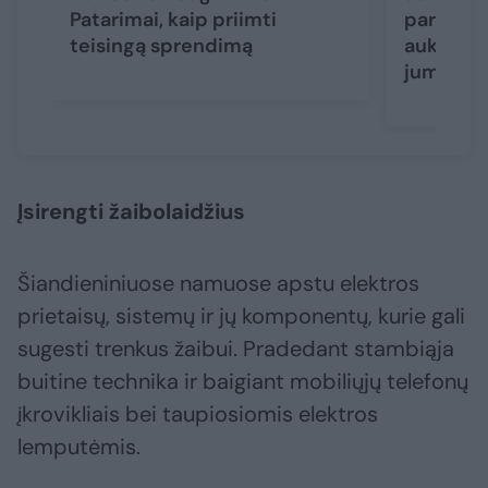
Patarimai, kaip priimti
paruošti 
teisingą sprendimą
auksinia
jums tikr
Įsirengti žaibolaidžius
Šiandieniniuose namuose apstu elektros
prietaisų, sistemų ir jų komponentų, kurie gali
sugesti trenkus žaibui. Pradedant stambiąja
buitine technika ir baigiant mobiliųjų telefonų
įkrovikliais bei taupiosiomis elektros
lemputėmis.