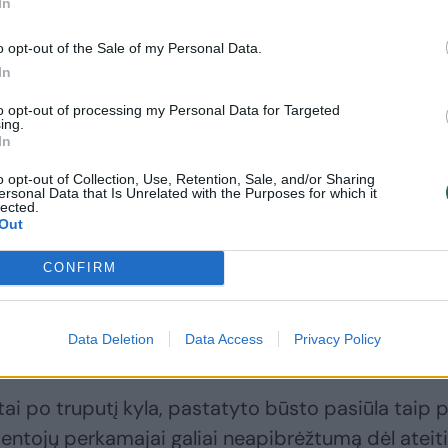
In
o opt-out of the Sale of my Personal Data.
In
to opt-out of processing my Personal Data for Targeted
ing.
In
o opt-out of Collection, Use, Retention, Sale, and/or Sharing
ersonal Data that Is Unrelated with the Purposes for which it
lected.
Out
CONFIRM
Data Deletion
Data Access
Privacy Policy
atai po truputį kyla, pastatyto būsto pasiūla taip 
entojų perkamajai galiai neapibrėžtumą dėl ateit