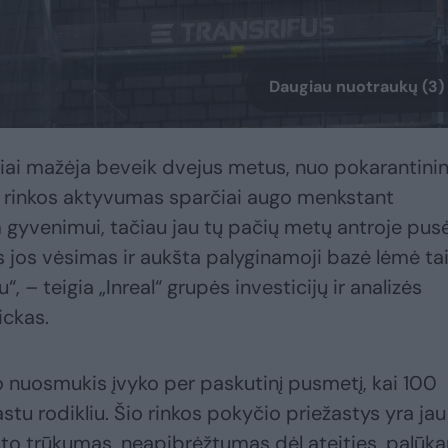
Daugiau nuotraukų (3)
iai mažėja beveik dvejus metus, nuo pokarantinin
os rinkos aktyvumas sparčiai augo menkstant
 gyvenimui, tačiau jau tų pačių metų antroje pus
s jos vėsimas ir aukšta palyginamoji bazė lėmė tai
, – teigia „Inreal“ grupės investicijų ir analizės
ickas.
 nuosmukis įvyko per paskutinį pusmetį, kai 100
tu rodikliu. Šio rinkos pokyčio priežastys yra jau
sto trūkumas, neapibrėžtumas dėl ateities, palūk