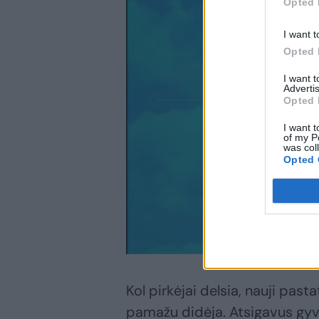
Opted 
I want t
Opted 
I want 
Advertis
Opted 
I want t
of my P
was col
Opted 
Kol pirkėjai delsia, nauji past
pamažu didėja. Atsigavus gyv