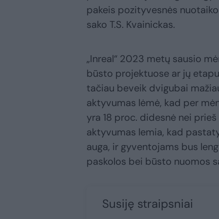
pakeis pozityvesnės nuotaikos.
sako T.S. Kvainickas.
„Inreal“ 2023 metų sausio mėn
būsto projektuose ar jų etapuo
tačiau beveik dvigubai mažiau
aktyvumas lėmė, kad per mėnes
yra 18 proc. didesnė nei prieš
aktyvumas lemia, kad pastatyt
auga, ir gyventojams bus leng
paskolos bei būsto nuomos sąn
Susiję straipsniai