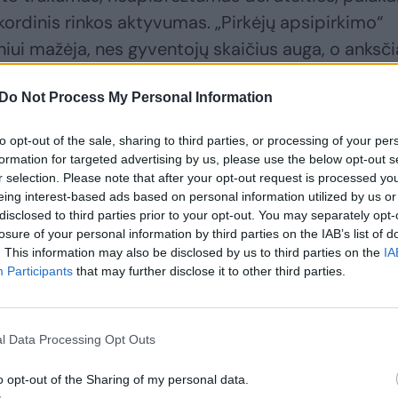
ekordinis rinkos aktyvumas. „Pirkėjų apsipirkimo“
sniui mažėja, nes gyventojų skaičius auga, o anksč
ezervas rinkoje (nuoma ar perpardavimas) yra ribot
Do Not Process My Personal Information
zavosi. Atskiruose segmentuose yra pastebimos ir
to opt-out of the sale, sharing to third parties, or processing of your per
is vis dar auga, tačiau tikimasi, kad pikas jau yra 
formation for targeted advertising by us, please use the below opt-out s
r selection. Please note that after your opt-out request is processed y
 palyginamajai bazei ir susinormalizavus energeti
eing interest-based ads based on personal information utilized by us or
mybė vykdyti švelnesnę monetarinę politiką.
disclosed to third parties prior to your opt-out. You may separately opt-
losure of your personal information by third parties on the IAB’s list of
. This information may also be disclosed by us to third parties on the
IA
rizę valdantiesiems: priimtas naujas mokestis gali
Participants
that may further disclose it to other third parties.
l Data Processing Opt Outs
o opt-out of the Sharing of my personal data.