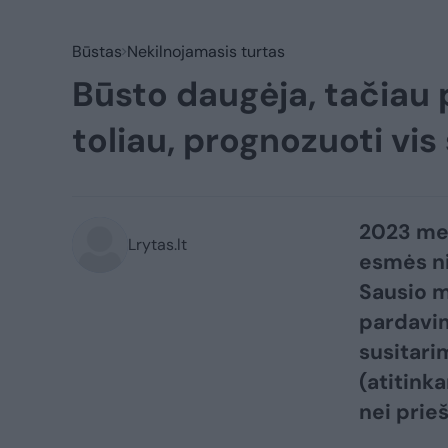
Būstas
Nekilnojamasis turtas
Būsto daugėja, tačiau p
toliau, prognozuoti vis
2023 met
Lrytas.lt
esmės ni
Sausio m
pardavim
susitari
(atitinka
nei prieš