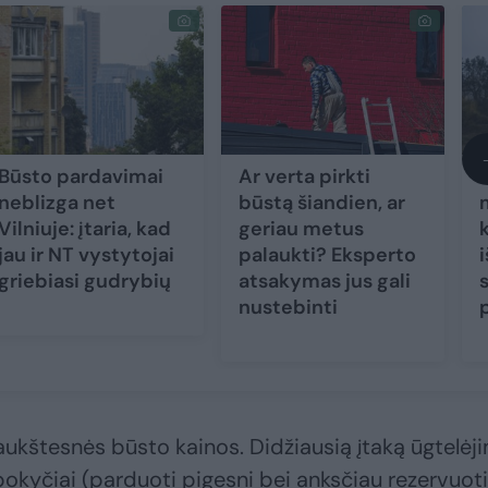
Būsto pardavimai
Ar verta pirkti
neblizga net
būstą šiandien, ar
Vilniuje: įtaria, kad
geriau metus
k
jau ir NT vystytojai
palaukti? Eksperto
i
griebiasi gudrybių
atsakymas jus gali
nustebinti
aukštesnės būsto kainos. Didžiausią įtaką ūgtelėj
okyčiai (parduoti pigesni bei anksčiau rezervuoti