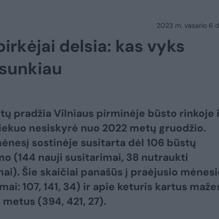
2023 m. vasario 6 d.
irkėjai delsia: kas vyks
 sunkiau
ų pradžia Vilniaus pirminėje būsto rinkoje 
ekuo nesiskyrė nuo 2022 metų gruodžio.
ėnesį sostinėje susitarta dėl 106 būstų
o (144 nauji susitarimai, 38 nutraukti
mai). Šie skaičiai panašūs į praėjusio mėnesi
mai: 107, 141, 34) ir apie keturis kartus maže
 metus (394, 421, 27).