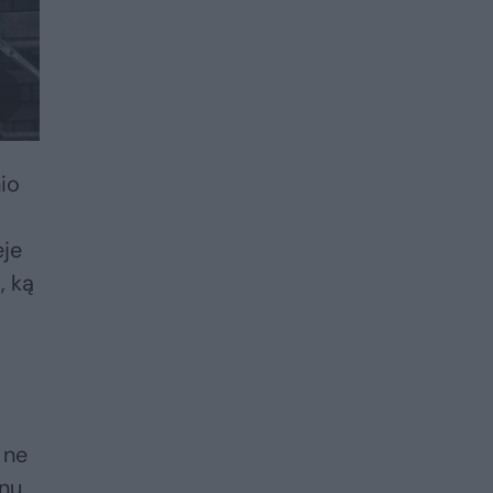
io
ėje
, ką
 ne
anų