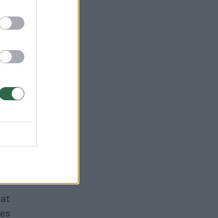
pat
ies