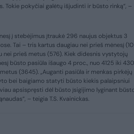
 Tokie pokyčiai galėtų išjudinti ir būsto rinką“, –
esį į stebėjimus įtraukė 296 naujus objektus 3
se. Tai – tris kartus daugiau nei prieš mėnesį (10
 nei prieš metus (576). Kiek didesnis vystytojų
į būsto pasiūla išaugo 4 proc., nuo 4125 iki 430
 metus (3645). „Auganti pasiūla ir menkas pirkėjų
o bei baigiamo statyti būsto kiekis palaipsniui
viau apsispręsti dėl būsto įsigijimo lyginant būst
audas“, – teigia T.S. Kvainickas.