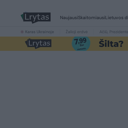
Naujausi
Skaitomiausi
Lietuvos d
Karas Ukrainoje
Žalioji erdvė
Ačiū, Prezident