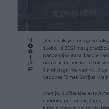
„Rinkos aktyvumas gana tolyg
šuolio. Iki 2021 metų pradži
pandemijos įtakai kasdieniam
rinka susibalansavo, o tolesni
šiandien galime vadinti „dugnu“
vadovas Tomas Sovijus Kvain
Anot jo, didžiausias aktyvumo
sandorių per mėnesį tapo įpras
kartą aptartos: pastatyto bū