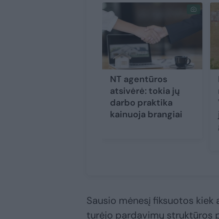
NT agentūros
atsivėrė: tokia jų
darbo praktika
kainuoja brangiai
Sausio mėnesį fiksuotos kiek 
turėjo pardavimų struktūros p