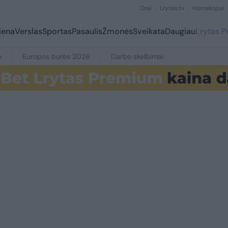
Orai
Lrytas.tv
Horoskopai
iena
Verslas
Sportas
Pasaulis
Žmonės
Sveikata
Daugiau
Lrytas 
e
Europos burės 2026
Darbo skelbimai