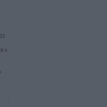
2),
9 ir
o