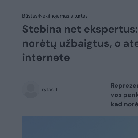
Būstas
Nekilnojamasis turtas
Stebina net ekspertus: 
norėtų užbaigtus, o ate
internete
Reprezen
Lrytas.lt
vos penk
kad norėt