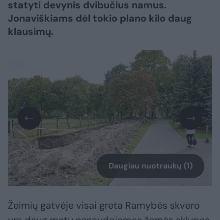
statyti devynis dvibučius namus.
Jonaviškiams dėl tokio plano kilo daug
klausimų.
Daugiau nuotraukų (1)
Žeimių gatvėje visai greta Ramybės skvero