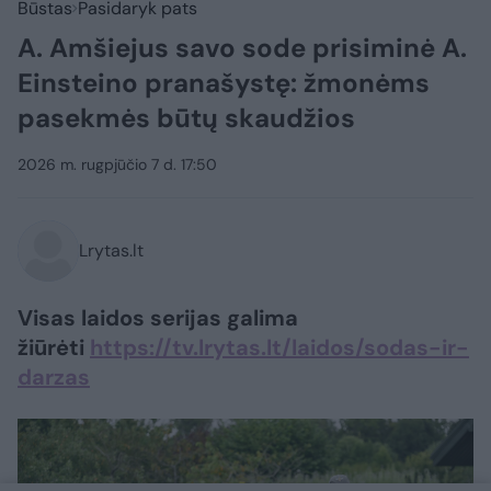
Būstas
Pasidaryk pats
A. Amšiejus savo sode prisiminė A.
Einsteino pranašystę: žmonėms
pasekmės būtų skaudžios
2026 m. rugpjūčio 7 d. 17:50
Lrytas.lt
Visas laidos serijas galima
žiūrėti
https://tv.lrytas.lt/laidos/sodas-ir-
darzas