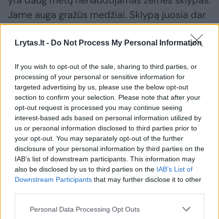
yra daug metų nenaudojamas žemės sklypas.
Jame auga gražūs medžiai. Sklypą juosia dar
sovietmečiu įrengta metalinio tinklo tvora.
Lrytas.lt -
Do Not Process My Personal Information
Šioje vietoje planuojama pastatyti devynis
If you wish to opt-out of the sale, sharing to third parties, or
dvibučius namus.
processing of your personal or sensitive information for
targeted advertising by us, please use the below opt-out
section to confirm your selection. Please note that after your
Šios idėjos pristatymas visuomenei vyko, bet
opt-out request is processed you may continue seeing
interest-based ads based on personal information utilized by
nemažai Jonavos gyventojų apie
us or personal information disclosed to third parties prior to
planuojamas statybas nežino, o tie, kurie
your opt-out. You may separately opt-out of the further
disclosure of your personal information by third parties on the
žino, stebisi, kaip sklypas pačiame miesto
IAB’s list of downstream participants. This information may
centre atsidūrė privačių asmenų rankose.
also be disclosed by us to third parties on the
IAB’s List of
Downstream Participants
that may further disclose it to other
third parties.
Personal Data Processing Opt Outs