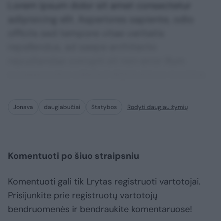
Lorem ipsum dolor sit amet consectetur
adipisicing elit. Asperiores sapiente, odio
officiis sed tempore vitae veritatis
repellendus, ad saepe architecto
repudiandae corrupti sit non error illum
consequuntur adipisci dignissimos maxime.
Jonava
daugiabučiai
Statybos
Rodyti daugiau žymių
Komentuoti po šiuo straipsniu
Komentuoti gali tik Lrytas registruoti vartotojai.
Prisijunkite prie registruotų vartotojų
bendruomenės ir bendraukite komentaruose!