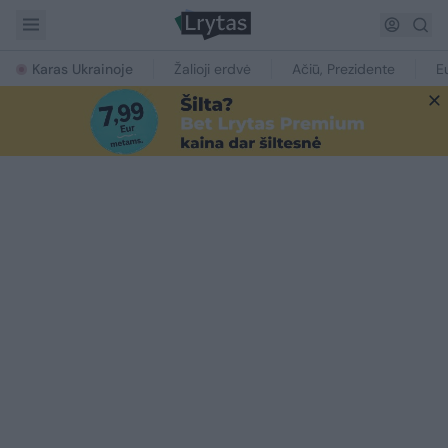
Karas Ukrainoje
Žalioji erdvė
Ačiū, Prezidente
E