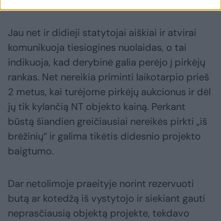
svajonių būstą.
Jau net ir didieji statytojai aiškiai ir atvirai
komunikuoja tiesiogines nuolaidas, o tai
indikuoja, kad derybinė galia perėjo į pirkėjų
rankas. Net nereikia priminti laikotarpio prieš
2 metus, kai turėjome pirkėjų aukcionus ir dėl
jų tik kylančią NT objekto kainą. Perkant
būstą šiandien greičiausiai nereikės pirkti „iš
brėžinių“ ir galima tikėtis didesnio projekto
baigtumo.
Dar netolimoje praeityje norint rezervuoti
butą ar kotedžą iš vystytojo ir siekiant gauti
neprasčiausią objektą projekte, tekdavo