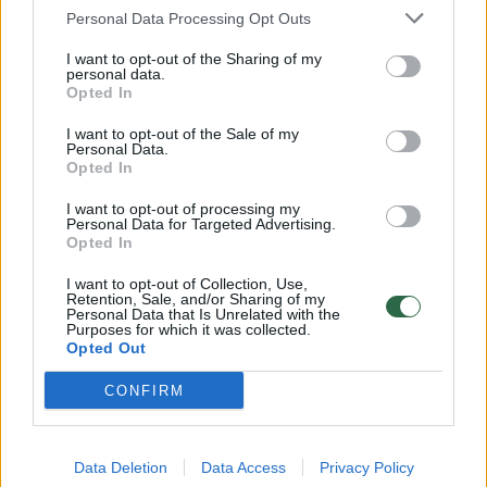
Personal Data Processing Opt Outs
I want to opt-out of the Sharing of my
personal data.
Opted In
I want to opt-out of the Sale of my
Personal Data.
„Iš viso to išplaukia paradoksas, kad
Opted In
greičiausiai didesnes įmokas už paskolą
I want to opt-out of processing my
moka tie, kas pasiėmė paskolas prieš 2
Personal Data for Targeted Advertising.
Opted In
metus, nei tie, kurie jas pasiėmė dabar“, –
I want to opt-out of Collection, Use,
svarsto Ignas. Šiandieninė rinka – pirkėjo
Retention, Sale, and/or Sharing of my
Personal Data that Is Unrelated with the
rinka dėl gerokai padidėjusios laisvo būsto
Purposes for which it was collected.
Opted Out
pasiūlos ir sumažėjusios pirkėjų paklausos.
Pasak brokerio, šiandien pirkėjas savo
CONFIRM
rankose turi daugiau „kozirių“ derėtis ir
susitarti dėl didesnių nuolaidų už savo
Data Deletion
Data Access
Privacy Policy