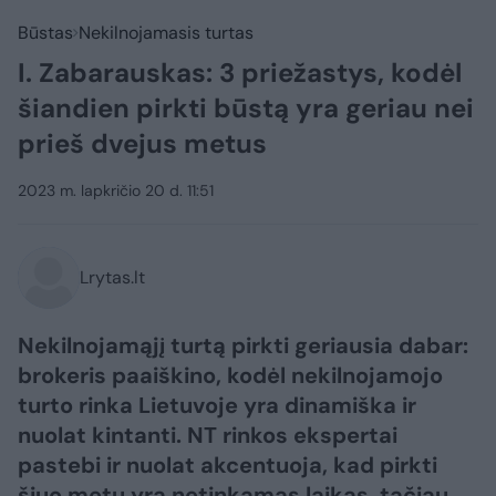
Būstas
Nekilnojamasis turtas
I. Zabarauskas: 3 priežastys, kodėl
šiandien pirkti būstą yra geriau nei
prieš dvejus metus
2023 m. lapkričio 20 d. 11:51
Lrytas.lt
Nekilnojamąjį turtą pirkti geriausia dabar:
brokeris paaiškino, kodėl nekilnojamojo
turto rinka Lietuvoje yra dinamiška ir
nuolat kintanti. NT rinkos ekspertai
pastebi ir nuolat akcentuoja, kad pirkti
šiuo metu yra netinkamas laikas, tačiau