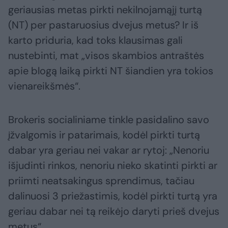
geriausias metas pirkti nekilnojamąjį turtą
(NT) per pastaruosius dvejus metus? Ir iš
karto priduria, kad toks klausimas gali
nustebinti, mat „visos skambios antraštės
apie blogą laiką pirkti NT šiandien yra tokios
vienareikšmės“.
Brokeris socialiniame tinkle pasidalino savo
įžvalgomis ir patarimais, kodėl pirkti turtą
dabar yra geriau nei vakar ar rytoj: „Nenoriu
išjudinti rinkos, nenoriu nieko skatinti pirkti ar
priimti neatsakingus sprendimus, tačiau
dalinuosi 3 priežastimis, kodėl pirkti turtą yra
geriau dabar nei tą reikėjo daryti prieš dvejus
metus“.