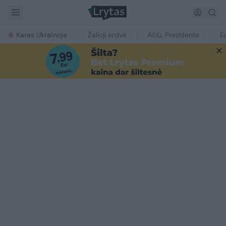
Karas Ukrainoje
Žalioji erdvė
Ačiū, Prezidente
E