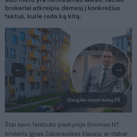
brokeriai atkreipia dėmesį į konkrečius
faktus, kurie rodo ką kitą.
Daugiau nuotraukų (1)
Štai savo feisbuko paskyroje žinomas NT
brokeris Ignas Zabarauskas klausia, ar dabar