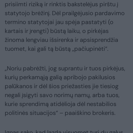
prisiimti riziką ir rinktis bakstelėjus pirštu į
statytojo brėžinį. Dėl prailgėjusio pardavimo
termino statytojai jau spėja pastatyti (o
kartais ir įrengti) būstą laiku, o pirkėjas
žinoma lengviau išsirenka ir apsisprendžia
tuomet, kai gali tą būstą „pačiupinėti“.
„Noriu pabrėžti, jog suprantu ir tuos pirkėjus,
kurių perkamąją galią apribojo pakilusios
palūkanos ir dėl šios priežasties jie tiesiog
negali įsigyti savo norimų namų, arba tuos,
kurie sprendimą atidėlioja dėl nestabilios
politinės situacijos“ – paaiškino brokeris.
Ignas sako, kad lazda visuomet turi du galus,