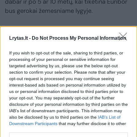
dabar ir po 5 ar 10 metų, kai tikėtina Euribor
bus gerokai žemesniame lygyje.
Susiję straipsniai
Lrytas.lt -
Do Not Process My Personal Information
If you wish to opt-out of the sale, sharing to third parties, or
processing of your personal or sensitive information for
targeted advertising by us, please use the below opt-out
section to confirm your selection. Please note that after your
opt-out request is processed you may continue seeing
interest-based ads based on personal information utilized by
us or personal information disclosed to third parties prior to
→
your opt-out. You may separately opt-out of the further
disclosure of your personal information by third parties on the
IAB’s list of downstream participants. This information may
2 tūkst. eurų per mėnesį –
Vilma Šr
also be disclosed by us to third parties on the
IAB’s List of
štai kokie būstai Vilniuje
lietuvybe
Downstream Participants
that may further disclose it to other
išnuomojami be vargo:
brokeris 
third parties.
brokeriai paaiškino, kodėl
tūkst. eu