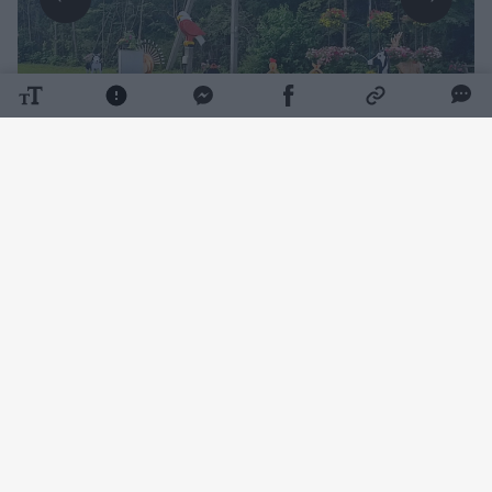
Daugiau nuotraukų (9)
Taip pat su tikslu gražinti ir puoselėti aplinką
bei džiuginti vietinių gyventojų ir
pravažiuojančių akis ir širdį.
Šis projektas dalyvauja
Lrytas
organizuojamame konkurse „Žalioji erdvė
2026“, kuriame savo favoritą renka ir
portalo skaitytojai. Kviečiame balsuoti už
labiausiai patikusią žaliąją erdvę
čia.