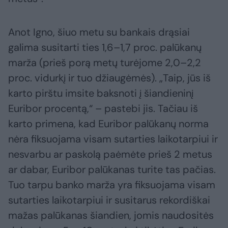
Anot Igno, šiuo metu su bankais drąsiai
galima susitarti ties 1,6–1,7 proc. palūkanų
marža (prieš porą metų turėjome 2,0–2,2
proc. vidurkį ir tuo džiaugėmės). „Taip, jūs iš
karto pirštu imsite baksnoti į šiandieninį
Euribor procentą,“ – pastebi jis. Tačiau iš
karto primena, kad Euribor palūkanų norma
nėra fiksuojama visam sutarties laikotarpiui ir
nesvarbu ar paskolą paėmėte prieš 2 metus
ar dabar, Euribor palūkanas turite tas pačias.
Tuo tarpu banko marža yra fiksuojama visam
sutarties laikotarpiui ir susitarus rekordiškai
mažas palūkanas šiandien, jomis naudositės