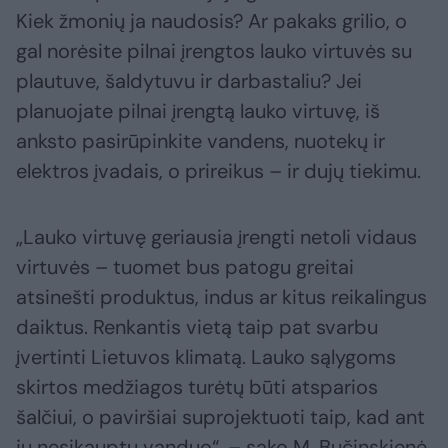
Kiek žmonių ja naudosis? Ar pakaks grilio, o
gal norėsite pilnai įrengtos lauko virtuvės su
plautuve, šaldytuvu ir darbastaliu? Jei
planuojate pilnai įrengtą lauko virtuvę, iš
anksto pasirūpinkite vandens, nuotekų ir
elektros įvadais, o prireikus – ir dujų tiekimu.
„Lauko virtuvę geriausia įrengti netoli vidaus
virtuvės – tuomet bus patogu greitai
atsinešti produktus, indus ar kitus reikalingus
daiktus. Renkantis vietą taip pat svarbu
įvertinti Lietuvos klimatą. Lauko sąlygoms
skirtos medžiagos turėtų būti atsparios
šalčiui, o paviršiai suprojektuoti taip, kad ant
jų nesikauptų vanduo“, – sako M. Bučinskienė.