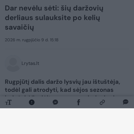
Dar nevėlu sėti: šių daržovių
derliaus sulauksite po kelių
savaičių
2026 m. rugpjūčio 9 d. 15:18
Lrytas.lt
Rugpjūtį dalis daržo lysvių jau ištuštėja,
todėl gali atrodyti, kad sėjos sezonas
baigėsi. Vis dėlto vasaros pabaigoje dar
galima pasėti nemažai greitai augančių
žalumynų ir daržovių. Pasirinkus tinkamas
veisles, pirmąjį derlių galima skinti dar iki
šalnų.