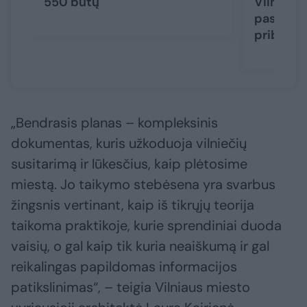
550 butų
Vilniaus
pastatų 
priblošk
„Bendrasis planas – kompleksinis
dokumentas, kuris užkoduoja vilniečių
susitarimą ir lūkesčius, kaip plėtosime
miestą. Jo taikymo stebėsena yra svarbus
žingsnis vertinant, kaip iš tikrųjų teorija
taikoma praktikoje, kurie sprendiniai duoda
vaisių, o gal kaip tik kuria neaiškumą ir gal
reikalingas papildomas informacijos
patikslinimas“, – teigia Vilniaus miesto