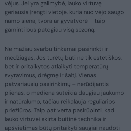
vėjus. Jei yra galimybė, lauko virtuvę
geriausia įrengti vietoje, kurią nuo vėjo saugo
namo siena, tvora ar gyvatvorė – taip
gaminti bus patogiau visą sezoną.
Ne mažiau svarbu tinkamai pasirinkti ir
medžiagas. Jos turėtų būti ne tik estetiškos,
bet ir pritaikytos atlaikyti temperatūrų
svyravimus, drėgmę ir šaltį. Vienas
patvariausių pasirinkimų – nerūdijantis
plienas, o mediena suteikia daugiau jaukumo
ir natūralumo, tačiau reikalauja reguliarios
priežiūros. Taip pat verta pasirūpinti, kad
lauko virtuvei skirta buitinė technika ir
apšvietimas būtų pritaikyti saugiai naudoti