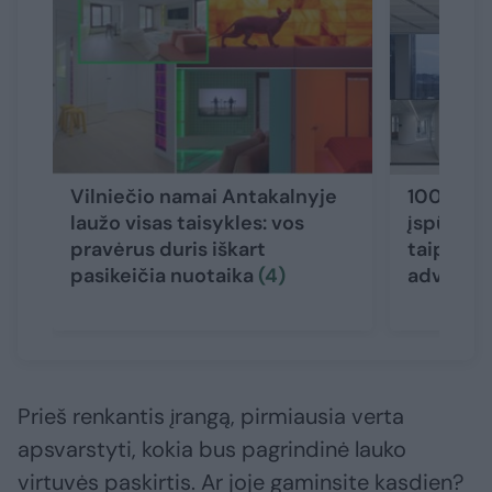
Vilniečio namai Antakalnyje
100 kv. m
laužo visas taisykles: vos
įspūding
pravėrus duris iškart
taip atro
pasikeičia nuotaika
(4)
advokatų
Prieš renkantis įrangą, pirmiausia verta
apsvarstyti, kokia bus pagrindinė lauko
virtuvės paskirtis. Ar joje gaminsite kasdien?