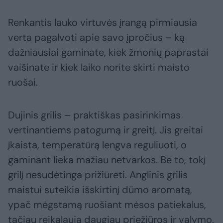
Renkantis lauko virtuvės įrangą pirmiausia
verta pagalvoti apie savo įpročius – ką
dažniausiai gaminate, kiek žmonių paprastai
vaišinate ir kiek laiko norite skirti maisto
ruošai.
Dujinis grilis – praktiškas pasirinkimas
vertinantiems patogumą ir greitį. Jis greitai
įkaista, temperatūrą lengva reguliuoti, o
gaminant lieka mažiau netvarkos. Be to, tokį
grilį nesudėtinga prižiūrėti. Anglinis grilis
maistui suteikia išskirtinį dūmo aromatą,
ypač mėgstamą ruošiant mėsos patiekalus,
tačiau reikalauja daugiau priežiūros ir valymo.