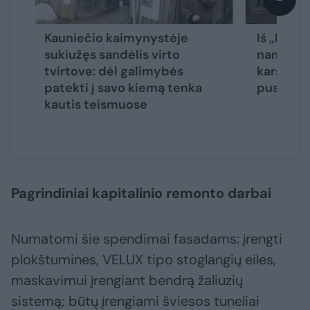
Kauniečio kaimynystėje
Iš „Miško
sukiužęs sandėlis virto
namas Se
tvirtove: dėl galimybės
karšta bu
patekti į savo kiemą tenka
pusantr
kautis teismuose
Pagrindiniai kapitalinio remonto darbai
Numatomi šie spendimai fasadams: įrengti
plokštumines, VELUX tipo stoglangių eiles,
maskavimui įrengiant bendrą žaliuzių
sistemą; būtų įrengiami šviesos tuneliai