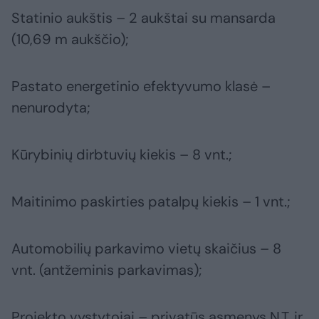
Statinio aukštis – 2 aukštai su mansarda
(10,69 m aukščio);
Pastato energetinio efektyvumo klasė –
nenurodyta;
Kūrybinių dirbtuvių kiekis – 8 vnt.;
Maitinimo paskirties patalpų kiekis – 1 vnt.;
Automobilių parkavimo vietų skaičius – 8
vnt. (antžeminis parkavimas);
Projekto vystytojai – privatūs asmenys N.T. ir