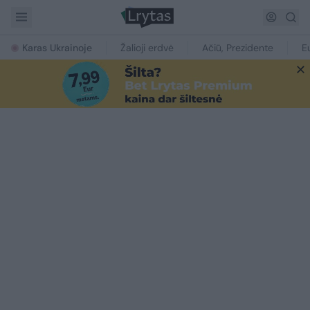
Karas Ukrainoje
Žalioji erdvė
Ačiū, Prezidente
E