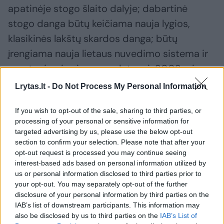
apatinėje stogo šlaito dalyje; dabartinė
stogo danga būtų keičiama nauja lygios,
klasikinės lakštų skardos danga; būtų
įrengiama nauja lietaus nuvedimo sistema ir
montuojami sniego gaudytuvai; 2002-ais
metais rekonstrukcijos projektu
Lrytas.lt -
Do Not Process My Personal Information
suformuotame frontone, Šiauriniame fasade,
If you wish to opt-out of the sale, sharing to third parties, or
būtų įrengiami du langai; būtų
processing of your personal or sensitive information for
demontuojamas vėlyvas, betoninis
targeted advertising by us, please use the below opt-out
pandusas, o vietoj jo būtų įrengiamas
section to confirm your selection. Please note that after your
opt-out request is processed you may continue seeing
keltuvas žmonėms su negalia.
interest-based ads based on personal information utilized by
us or personal information disclosed to third parties prior to
your opt-out. You may separately opt-out of the further
Numatomi darbai rūsyje: būtų
disclosure of your personal information by third parties on the
demontuojamos nekapitalinės pastato
IAB’s list of downstream participants. This information may
also be disclosed by us to third parties on the
IAB’s List of
pertvaros ir taip pat būtų įrengiamos