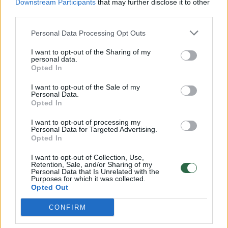
Downstream Participants
that may further disclose it to other
techninės patalpos, kurios bus perkeltos iš
third parties.
pastato pastogės.
Personal Data Processing Opt Outs
I want to opt-out of the Sharing of my
personal data.
Numatomi darbai pirmame aukšte: salės
Opted In
patalpa būtų padalinama į 4 kūrybinių
I want to opt-out of the Sale of my
dirbtuvių paskirties turtinius vienetus su
Personal Data.
Opted In
antresolėmis; numatoma papildomai
formuoti virtuvės patalpą maitinimo
I want to opt-out of processing my
Personal Data for Targeted Advertising.
paskirties patalpoms (teatro patalpoms);
Opted In
šiame aukšte numatoma išlyginti grindų lygį ir
I want to opt-out of Collection, Use,
Retention, Sale, and/or Sharing of my
suformuoti bendro naudojimo laiptinę į
Personal Data that Is Unrelated with the
Purposes for which it was collected.
pastato pastogę.
Opted Out
CONFIRM
Atliekami darbai antrame aukšte: būtų