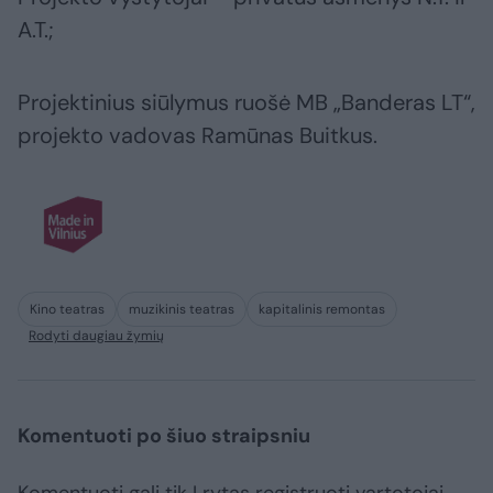
A.T.;
Projektinius siūlymus ruošė MB „Banderas LT“,
projekto vadovas Ramūnas Buitkus.
Kino teatras
muzikinis teatras
kapitalinis remontas
Rodyti daugiau žymių
Komentuoti po šiuo straipsniu
Komentuoti gali tik Lrytas registruoti vartotojai.