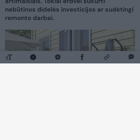
artimaisiais. Tokiai erdvei sukurti
nebūtinos didelės investicijos ar sudėtingi
remonto darbai.
Daugiau nuotraukų (4)
Tinkamai išnaudojus turimą lauko erdvę ir
pasirinkus praktiškus sprendimus, lauko