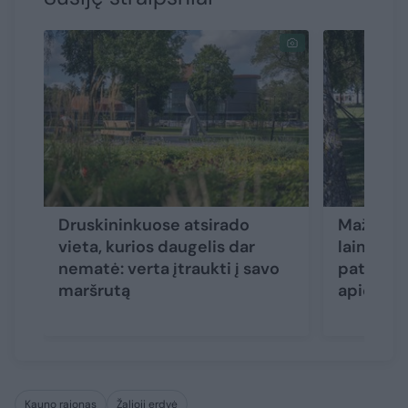
Druskininkuose atsirado
Mažas mi
vieta, kurios daugelis dar
laimę gal
nematė: verta įtraukti į savo
patiems: 
maršrutą
apie kuri
Kauno rajonas
Žalioji erdvė