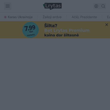
Karas Ukrainoje
Žalioji erdvė
Ačiū, Prezidente
E