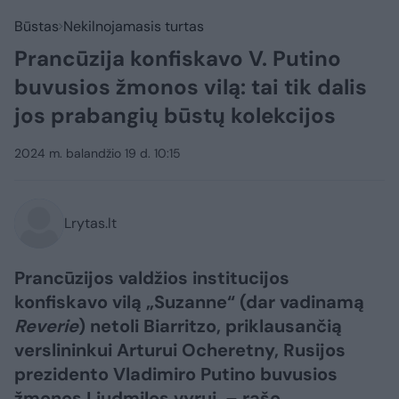
Būstas
Nekilnojamasis turtas
Prancūzija konfiskavo V. Putino
buvusios žmonos vilą: tai tik dalis
jos prabangių būstų kolekcijos
2024 m. balandžio 19 d. 10:15
Lrytas.lt
Prancūzijos valdžios institucijos
konfiskavo vilą „Suzanne“ (dar vadinamą
Reverie
) netoli Biarritzo, priklausančią
verslininkui Arturui Ocheretny, Rusijos
prezidento Vladimiro Putino buvusios
žmonos Liudmilos vyrui, – rašo