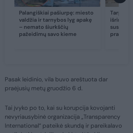
Palangiškiai pašiurpę: miesto
Tarpukar
valdžia ir tarnybos lyg apakę
išrinkta
– nemato šiurkščių
susirūpi
pažeidimų savo kieme
prašo pa
Pasak leidinio, vila buvo areštuota dar
praėjusių metų gruodžio 6 d.
Tai įvyko po to, kai su korupcija kovojanti
nevyriausybinė organizacija „Transparency
International“ pateikė skundą ir pareikalavo