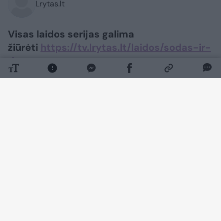
Lrytas.lt
Visas laidos serijas galima
žiūrėti
https://tv.lrytas.lt/laidos/sodas-ir-
darzas
Daugiau nuotraukų (7)