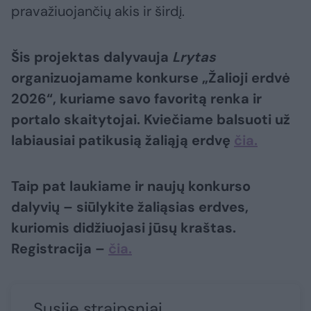
pravažiuojančių akis ir širdį.
Šis projektas dalyvauja
Lrytas
organizuojamame konkurse „Žalioji erdvė
2026“, kuriame savo favoritą renka ir
portalo skaitytojai. Kviečiame balsuoti už
labiausiai patikusią žaliąją erdvę
čia.
Taip pat laukiame ir naujų konkurso
dalyvių – siūlykite žaliąsias erdves,
kuriomis didžiuojasi jūsų kraštas.
Registracija –
čia.
Susiję straipsniai