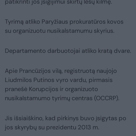
patikrinti jos įsigijimui skirtų lėšų kilmę.
Tyrimą atliko Paryžiaus prokuratūros kovos
su organizuotu nusikalstamumu skyrius.
Departamento darbuotojai atliko kratą dvare.
Apie Prancūzijos vilą, registruotą naujojo
Liudmilos Putinos vyro vardu, pirmasis
pranešė Korupcijos ir organizuoto
nusikalstamumo tyrimų centras (OCCRP).
Jis išsiaiškino, kad pirkinys buvo įsigytas po
jos skyrybų su prezidentu 2013 m.