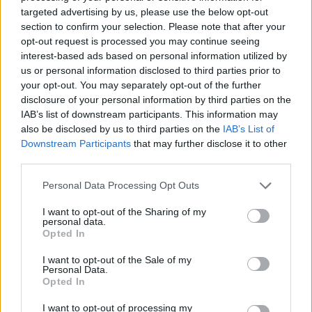
targeted advertising by us, please use the below opt-out
Jame teigiama, kad Liudmila ir jos naujasis
section to confirm your selection. Please note that after your
vyras Arturas Ocheretny gauna milijonus
opt-out request is processed you may continue seeing
interest-based ads based on personal information utilized by
rublių iš Maskvos mero biuro, „Gazprombank“
us or personal information disclosed to third parties prior to
ir kitų bendrovių, turi butų ir vilų Prancūzijoje,
your opt-out. You may separately opt-out of the further
Šveicarijoje ir Ispanijoje.
disclosure of your personal information by third parties on the
IAB’s list of downstream participants. This information may
also be disclosed by us to third parties on the
IAB’s List of
Downstream Participants
that may further disclose it to other
Anksčiau buvo pranešta, kad karo metais
third parties.
buvusi V. Putino žmona uždirbo milijardą
Personal Data Processing Opt Outs
rublių mikrofinansų organizacijos „CarMoney“
dėka: verslas suklestėjo pablogėjus šalies
I want to opt-out of the Sharing of my
personal data.
ekonominei padėčiai, dėl kurios kilo „paskolų
Opted In
iki gyvos galvos“ bumas.
I want to opt-out of the Sale of my
Personal Data.
Opted In
vila
konfiskavimas
Vladimiras Putinas
Rodyti daugiau žymių
I want to opt-out of processing my