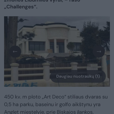
„Challenges“.
Daugiau nuotraukų (1)
450 kv. m ploto „Art Deco“ stiliaus dvaras su
0,5 ha parku, baseinu ir golfo aikštynu yra
Anglet miestelyje, prie Biskajos įlankos.