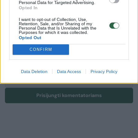
Personal Data for Targeted Advertising.
Opted In
I want to opt-out of Collection, Use,
Retention, Sale, and/or Sharing of my
Komentuoti po šiuo straipsniu
Personal Data that Is Unrelated with the
Purposes for which it was collected.
Opted Out
Komentuoti gali tik Lrytas registruoti vartotojai.
Prisijunkite prie registruotų vartotojų
CONFIRM
bendruomenės ir bendraukite komentaruose!
Data Deletion
Data Access
Privacy Policy
Rodyti komentarus
Prisijungti komentatoriams