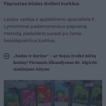
Paprastas būdas išvilioti kurklius
Laidos vedėja ir apželdinimo specialistė K.
Lymontienė pademonstravo paprastą
metodą, padedantį surasti po žeme
besislepiančius kurklius.
„Sodas ir daržas“ – ar Nojus įveikė bičių
baimę? Pirmasis išbandymas dr. Algirdo
Amšiejaus bityne